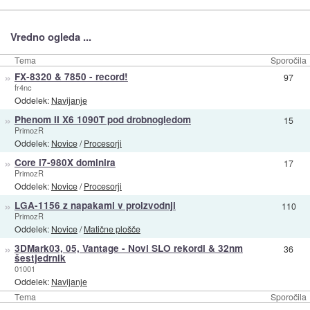
Vredno ogleda ...
Tema
Sporočila
»
FX-8320 & 7850 - record!
97
fr4nc
Oddelek:
Navijanje
»
Phenom II X6 1090T pod drobnogledom
15
PrimozR
Oddelek:
Novice
/
Procesorji
»
Core i7-980X dominira
17
PrimozR
Oddelek:
Novice
/
Procesorji
»
LGA-1156 z napakami v proizvodnji
110
PrimozR
Oddelek:
Novice
/
Matične plošče
»
3DMark03, 05, Vantage - Novi SLO rekordi & 32nm
36
šestjedrnik
01001
Oddelek:
Navijanje
Tema
Sporočila