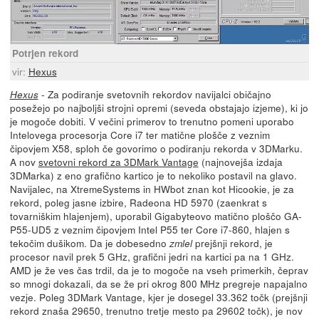
Potrjen rekord
vir:
Hexus
- Za podiranje svetovnih rekordov navijalci običajno
Hexus
posežejo po najboljši strojni opremi (seveda obstajajo izjeme), ki jo
je mogoče dobiti. V večini primerov to trenutno pomeni uporabo
Intelovega procesorja Core i7 ter matične plošče z veznim
čipovjem X58, sploh če govorimo o podiranju rekorda v 3DMarku.
A nov
svetovni rekord za 3DMark Vantage
(najnovejša izdaja
3DMarka) z eno grafično kartico je to nekoliko postavil na glavo.
Navijalec, na XtremeSystems in HWbot znan kot Hicookie, je za
rekord, poleg jasne izbire, Radeona HD 5970 (zaenkrat s
tovarniškim hlajenjem), uporabil Gigabyteovo matično ploščo GA-
P55-UD5 z veznim čipovjem Intel P55 ter Core i7-860, hlajen s
tekočim dušikom. Da je dobesedno
prejšnji rekord, je
zmlel
procesor navil prek 5 GHz, grafični jedri na kartici pa na 1 GHz.
AMD je že ves čas trdil, da je to mogoče na vseh primerkih, čeprav
so mnogi dokazali, da se že pri okrog 800 MHz pregreje napajalno
vezje. Poleg 3DMark Vantage, kjer je dosegel 33.362 točk (prejšnji
rekord znaša 29650, trenutno tretje mesto pa 29602 točk), je nov