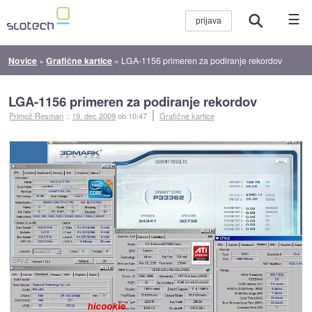
☰
Novice
»
Grafične kartice
»
LGA-1156 primeren za podiranje rekordov
LGA-1156 primeren za podiranje rekordov
Primož Resman
::
19. dec 2009
ob 10:47
Grafične kartice