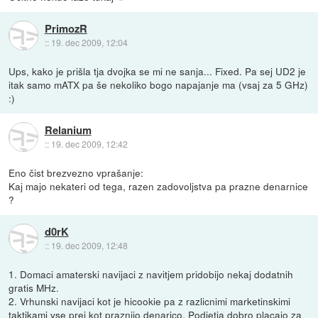
PrimozR
::
19. dec 2009, 12:04
Ups, kako je prišla tja dvojka se mi ne sanja... Fixed. Pa sej UD2 je
itak samo mATX pa še nekoliko bogo napajanje ma (vsaj za 5 GHz)
:)
Relanium
::
19. dec 2009, 12:42
Eno čist brezvezno vprašanje:
Kaj majo nekateri od tega, razen zadovoljstva pa prazne denarnice
?
d0rK
::
19. dec 2009, 12:48
1. Domaci amaterski navijaci z navitjem pridobijo nekaj dodatnih
gratis MHz.
2. Vrhunski navijaci kot je hicookie pa z razlicnimi marketinskimi
taktikami vse prej kot praznijo denarico. Podjetja dobro placajo za