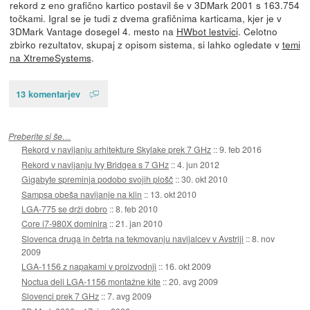
rekord z eno grafično kartico postavil še v 3DMark 2001 s 163.754
točkami. Igral se je tudi z dvema grafičnima karticama, kjer je v
3DMark Vantage dosegel 4. mesto na
HWbot lestvici
. Celotno
zbirko rezultatov, skupaj z opisom sistema, si lahko ogledate v
temi
na XtremeSystems
.
13 komentarjev
Preberite si še…
Rekord v navijanju arhitekture Skylake prek 7 GHz
::
9. feb 2016
Rekord v navijanju Ivy Bridgea s 7 GHz
::
4. jun 2012
Gigabyte spreminja podobo svojih plošč
::
30. okt 2010
Sampsa obeša navijanje na klin
::
13. okt 2010
LGA-775 se drži dobro
::
8. feb 2010
Core i7-980X dominira
::
21. jan 2010
Slovenca druga in četrta na tekmovanju navijalcev v Avstriji
::
8. nov
2009
LGA-1156 z napakami v proizvodnji
::
16. okt 2009
Noctua deli LGA-1156 montažne kite
::
20. avg 2009
Slovenci prek 7 GHz
::
7. avg 2009