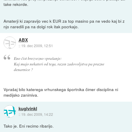
take rekorde.
Amaterji ki zapravijo vec k EUR za top masino pa ne vedo kaj bi z
njo naredili pa na dolgi rok itak pocrkajo.
ABX
::
19. dec 2009, 12:51
Eno čist brezvezno vprašanje:
Kaj majo nekateri od tega, razen zadovoljstva pa prazne
denarnice ?
Vprašaj bilo katerega vrhunskega športnika čimer disciplina ni
medijsko zanimiva.
kuglvinkl
::
19. dec 2009, 14:22
Tako je. Eni recimo ribarijo.