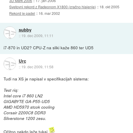
3D Mark 2006
::
17. jan 2006
Svetovni rekord z Radeonom X1800 (zračno hlajenje)
::
18. okt 2005
Rekord je padel
::
16. mar 2002
subby
::
19. dec 2009, 11:11
i7-870 in UD2? CPU-Z na sliki kaže 860 ter UD5
Urc
::
19. dec 2009, 11:58
Tudi na XS je napisal v specifikacijah sistema:
Test riq:
Intel core i7 860 LN2
GIGABYTE GA-P55-UD5
AMD HD5970 stcok cooling
Corsair 2200C8 DDR3
Silverstone 1200 zesu.
Očitno nekdo laže tukaj