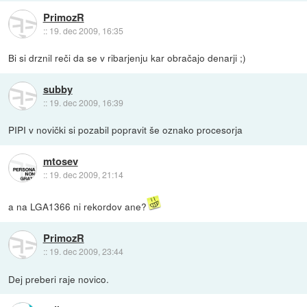
PrimozR
::
19. dec 2009, 16:35
Bi si drznil reči da se v ribarjenju kar obračajo denarji ;)
subby
::
19. dec 2009, 16:39
PIPI v novički si pozabil popravit še oznako procesorja
mtosev
::
19. dec 2009, 21:14
a na LGA1366 ni rekordov ane?
PrimozR
::
19. dec 2009, 23:44
Dej preberi raje novico.