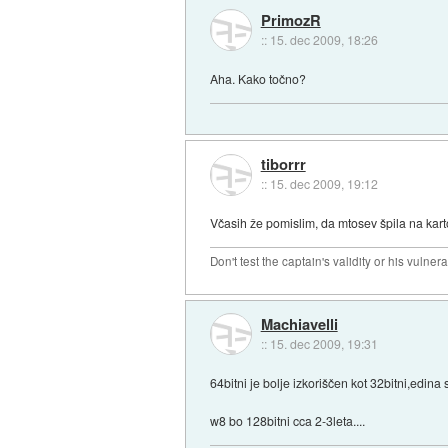
PrimozR
::
15. dec 2009, 18:26
Aha. Kako točno?
tiborrr
::
15. dec 2009, 19:12
Včasih že pomislim, da mtosev špila na kart
Don't test the captain's validity or his vulnerab
Machiavelli
::
15. dec 2009, 19:31
64bitni je bolje izkoriščen kot 32bitni,edina
w8 bo 128bitni cca 2-3leta....