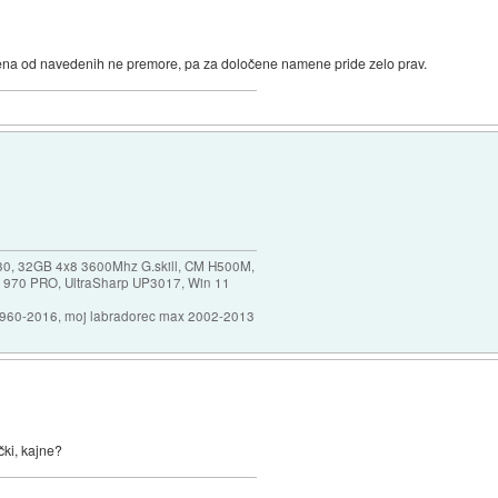
e nobena od navedenih ne premore, pa za določene namene pride zelo prav.
30, 32GB 4x8 3600Mhz G.skill, CM H500M,
 970 PRO, UltraSharp UP3017, Win 11
1960-2016, moj labradorec max 2002-2013
ki, kajne?