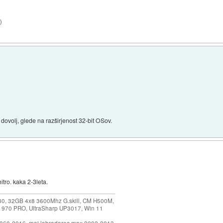
0
)
ovolj, glede na razširjenost 32-bit OSov.
hitro. kaka 2-3leta.
30, 32GB 4x8 3600Mhz G.skill, CM H500M,
 970 PRO, UltraSharp UP3017, Win 11
1960-2016, moj labradorec max 2002-2013