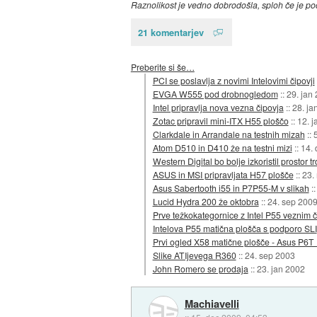
Raznolikost je vedno dobrodošla, sploh če je po
21 komentarjev
Preberite si še…
PCI se poslavlja z novimi Intelovimi čipovji
EVGA W555 pod drobnogledom
::
29. jan
Intel pripravlja nova vezna čipovja
::
28. ja
Zotac pripravil mini-ITX H55 ploščo
::
12. j
Clarkdale in Arrandale na testnih mizah
::
Atom D510 in D410 že na testni mizi
::
14.
Western Digital bo bolje izkoristil prostor t
ASUS in MSI pripravljata H57 plošče
::
23.
Asus Sabertooth i55 in P7P55-M v slikah
:
Lucid Hydra 200 že oktobra
::
24. sep 200
Prve težkokategornice z Intel P55 veznim 
Intelova P55 matična plošča s podporo SLI
Prvi ogled X58 matične plošče - Asus P6T
Slike ATIjevega R360
::
24. sep 2003
John Romero se prodaja
::
23. jan 2002
Machiavelli