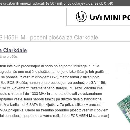
igence doslej
::
včeraj ob 21:37
 H55H-M - poceni plošča za Clarkdale
a Clarkdale
ične plošče
nih Intelovih procesorjev, ki bodo poleg pomnilniškega in PCIe
o ugledali še eno matično ploščo, namenjeno izkoriščanju teh grafičnih
ta se ponašali z veznim čipovjem H57, imamo tokrat v slikah
prvo
ružbe ECS. Plošča, namenjena procesorjem za podnožje LGA-1156,
 PCIe x16, dvema x1 režama ter eno starejši, PCI režo. Začuda ima
odule s hitrostmi do 1333 MHz in zmoreta delovati v dvokanalnem
apajalno vezje, temu naboru funkcij pa družbo delajo standardne
režna kartica ter 6 SATA II priključkov. Za prikaz slike z v procesor
n VGA priključka. Glede na trenutno ponudbo plošč z veznim čipovjem
ni del ponudbe, je popolnoma varno reči, da bo ECS H55H-M stala manj