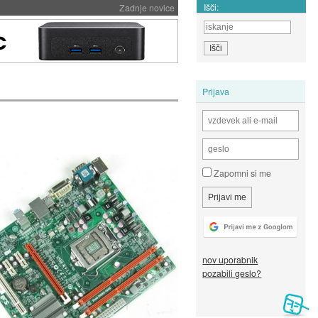
Išči:
Zadnje novice
Prijava
Zapomni si me
nov uporabnik
pozabili geslo?