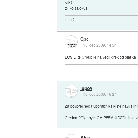
klik3
toliko za okus...
keks?
Spc
::
15. dec 2009, 14:34
ECS Elite Group je največji drek od plat kaj
lopov
::
15. dec 2009, 15:24
Za povprečnega uporabnika ki ne navija in u
Gledam "Gigabyte GA-P55M-UD2" in ima vse, 
Ales