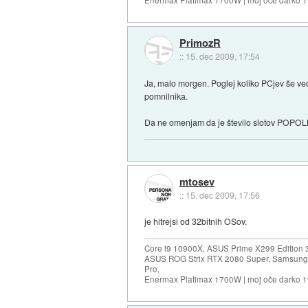
PrimozR
::
15. dec 2009, 17:54
Ja, malo morgen. Poglej koliko PCjev še ve
pomnilnika.
Da ne omenjam da je število slotov POPOL
mtosev
::
15. dec 2009, 17:56
je hitrejsi od 32bitnih OSov.
Core i9 10900X, ASUS Prime X299 Edition 
ASUS ROG Strix RTX 2080 Super, Samsung
Pro,
Enermax Platimax 1700W | moj oče darko 