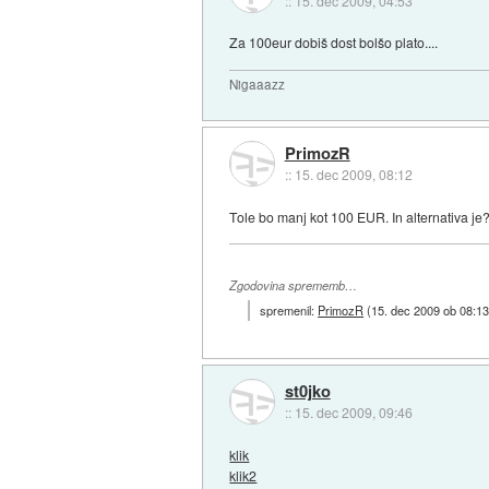
::
15. dec 2009, 04:53
Za 100eur dobiš dost bolšo plato....
Nigaaazz
PrimozR
::
15. dec 2009, 08:12
Tole bo manj kot 100 EUR. In alternativa je
Zgodovina sprememb…
spremenil:
PrimozR
(
15. dec 2009 ob 08:1
st0jko
::
15. dec 2009, 09:46
klik
klik2