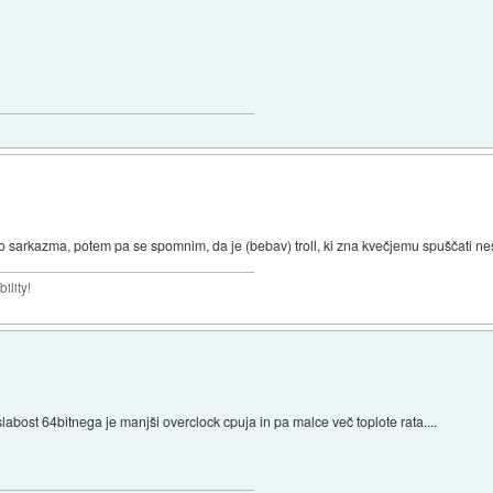
o sarkazma, potem pa se spomnim, da je (bebav) troll, ki zna kvečjemu spuščati ne
ility!
 slabost 64bitnega je manjši overclock cpuja in pa malce več toplote rata....