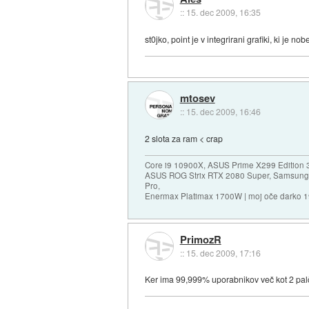
::
15. dec 2009, 16:35
st0jko, point je v integrirani grafiki, ki j
mtosev
::
15. dec 2009, 16:46
2 slota za ram < crap
Core i9 10900X, ASUS Prime X299 Edition 
ASUS ROG Strix RTX 2080 Super, Samsung
Pro,
Enermax Platimax 1700W | moj oče darko 
PrimozR
::
15. dec 2009, 17:16
Ker ima 99,999% uporabnikov več kot 2 palč