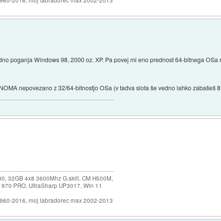
dno poganja Windows 98, 2000 oz. XP. Pa povej mi eno prednost 64-bitnega OSa na
NOMA nepovezano z 32/64-bitnostjo OSa (v tadva slota še vedno lahko zabašeš 
30, 32GB 4x8 3600Mhz G.skill, CM H500M,
 970 PRO, UltraSharp UP3017, Win 11
1960-2016, moj labradorec max 2002-2013