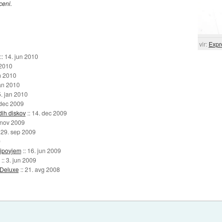
ceni.
vir:
Expr
::
14. jun 2010
 2010
n 2010
an 2010
5. jan 2010
 dec 2009
rdih diskov
::
14. dec 2009
 nov 2009
:
29. sep 2009
9
čipovjem
::
16. jun 2009
::
3. jun 2009
 Deluxe
::
21. avg 2008