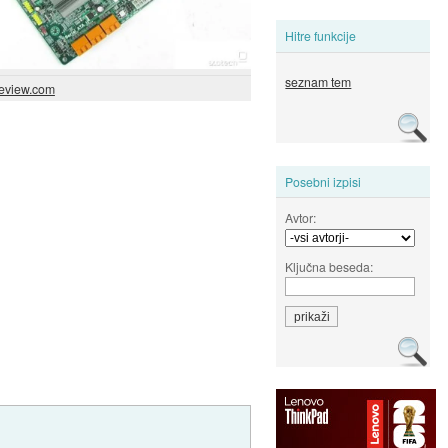
Hitre funkcije
seznam tem
eview.com
Posebni izpisi
Avtor:
Ključna beseda: