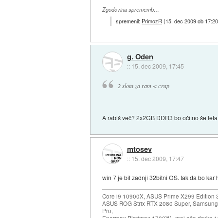
Zgodovina sprememb…
spremenil:
PrimozR
(
15. dec 2009 ob 17:2
g. Oden
::
15. dec 2009, 17:45
2 slota za ram < crap
A rabiš več? 2x2GB DDR3 bo očitno še leta d
mtosev
::
15. dec 2009, 17:47
win 7 je bil zadnji 32bitni OS. tak da bo kar 
Core i9 10900X, ASUS Prime X299 Edition 
ASUS ROG Strix RTX 2080 Super, Samsung
Pro,
Enermax Platimax 1700W | moj oče darko 