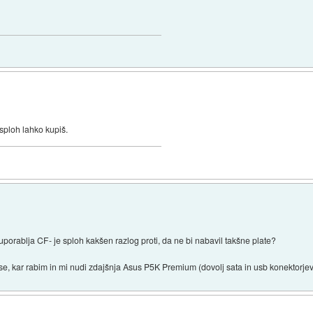
 sploh lahko kupiš.
porablja CF- je sploh kakšen razlog proti, da ne bi nabavil takšne plate?
kar rabim in mi nudi zdajšnja Asus P5K Premium (dovolj sata in usb konektorjev, 