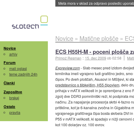
ByteDance trenira največji model umetne intel
Novice
»
Matične plošče
»
ECS
Novice
ECS H55H-M - poceni plošča z
arhiv
Primož Resman
::
15. dec 2009
ob 02:58
Mat
Forum
Expreview.com
- Slab mesec pred izidom dvojedr
mali oglasi
krmilnika imeli vgrajeno tudi grafično jedro, sm
teme zadnjih 24h
čipov. Po dveh ploščah, Asusovi in MSIjevi, ki s
Članki
predstavnico s šibkejšim, H55 čipovjem
, delo d
prihaja v mATX velikosti in je opremljena z eno
Zaposlitve
zgolj dve DDR3 pomnilniški reži, ki podpirata m
brskaj
načinu. Za napajanje procesorja skrbi 4-fazno n
Ostalo
pritikline, kot je 6-kanalna zvočna in Gigabitna m
pravila
vgrajenega grafičnega čipa bosta skrbela DVI i
P55 v mATX velikosti, ki spadajo v nižji cenov
kot 100 dolarjev oz. 100 evrov.