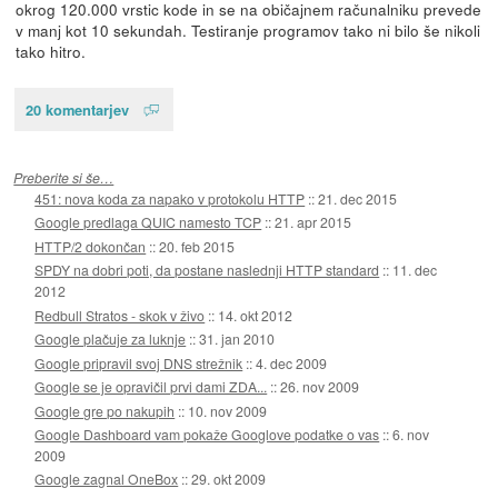
okrog 120.000 vrstic kode in se na običajnem računalniku prevede
v manj kot 10 sekundah. Testiranje programov tako ni bilo še nikoli
tako hitro.
20 komentarjev
Preberite si še…
451: nova koda za napako v protokolu HTTP
::
21. dec 2015
Google predlaga QUIC namesto TCP
::
21. apr 2015
HTTP/2 dokončan
::
20. feb 2015
SPDY na dobri poti, da postane naslednji HTTP standard
::
11. dec
2012
Redbull Stratos - skok v živo
::
14. okt 2012
Google plačuje za luknje
::
31. jan 2010
Google pripravil svoj DNS strežnik
::
4. dec 2009
Google se je opravičil prvi dami ZDA...
::
26. nov 2009
Google gre po nakupih
::
10. nov 2009
Google Dashboard vam pokaže Googlove podatke o vas
::
6. nov
2009
Google zagnal OneBox
::
29. okt 2009