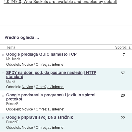
4.0.249.0, Web Sockets are available and enabled by default
Vredno ogleda ...
Tema
Sporočila
»
Google predlaga QUIC namesto TCP
17
McHusch
Oddelek:
Novice
/
Omrežja / internet
»
SPDY na dobri poti, da postane naslednji HTTP
57
standard
Mandi
Oddelek:
Novice
/
Omrežja / internet
»
Google predstavlja programski jezik in spletni
20
protokol
PrimozR
Oddelek:
Novice
/
Omrežja / internet
»
Google pripravil svoj DNS strežnik
22
PrimozR
Oddelek:
Novice
/
Omrežja / internet