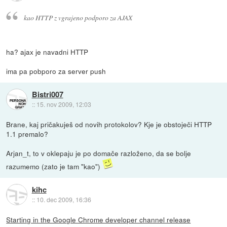
kao HTTP z vgrajeno podporo za AJAX
ha? ajax je navadni HTTP
ima pa pobporo za server push
Bistri007
::
15. nov 2009, 12:03
Brane, kaj pričakuješ od novih protokolov? Kje je obstoječi HTTP
1.1 premalo?
Arjan_t, to v oklepaju je po domače razloženo, da se bolje
razumemo (zato je tam "kao")
kihc
::
10. dec 2009, 16:36
Starting in the Google Chrome developer channel release