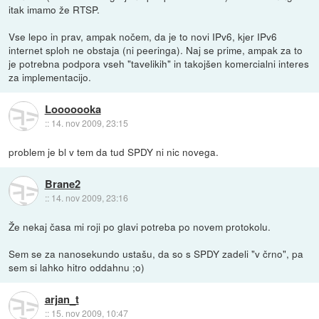
itak imamo že RTSP.
Vse lepo in prav, ampak nočem, da je to novi IPv6, kjer IPv6
internet sploh ne obstaja (ni peeringa). Naj se prime, ampak za to
je potrebna podpora vseh "tavelikih" in takojšen komercialni interes
za implementacijo.
Looooooka
::
14. nov 2009, 23:15
problem je bl v tem da tud SPDY ni nic novega.
Brane2
::
14. nov 2009, 23:16
Že nekaj časa mi roji po glavi potreba po novem protokolu.
Sem se za nanosekundo ustašu, da so s SPDY zadeli "v črno", pa
sem si lahko hitro oddahnu ;o)
arjan_t
::
15. nov 2009, 10:47