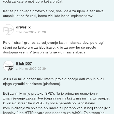
voda za katero moš goro keša plačat.
Kar se pa novega protokola tiče, vsaj ideja za njem je zanimiva,
ampak kot so že rekl, bomo vidl kdo bo to implementirov.
driver_x
::
14. nov 2009, 20:28
Po eni strani gre res za vsiljevanje lastnih standardov, po drugi
strani pa lahko gre za izboljšavo, ki je za povrhu še prosto
dostopna vsem. V tem primeru ne vidim nič slabega.
Bistri007
::
14. nov 2009, 22:39
Jezik Go mi je nezanimiv. Interni projekt hočejo dati ven in okoli
njega zgraditi ekosistem (platformo).
Bolj zanimiv mi je protokol SPDY. Ta je primarno usmerjen v
zmanjševanje zakasnitve (čeprav ne najbrž z mislimi na Evropejce,
ki kličejo strežnike v ZDA). In hoče narediti bolj enostavno
komuniciranje za spletne aplikacije z uporabo več in bolj zanesljivih
kanalov (kao HTTP z vgrajeno podporo za AJAX). Za streaming