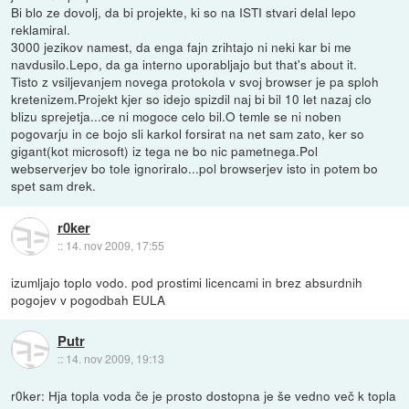
Bi blo ze dovolj, da bi projekte, ki so na ISTI stvari delal lepo
reklamiral.
3000 jezikov namest, da enga fajn zrihtajo ni neki kar bi me
navdusilo.Lepo, da ga interno uporabljajo but that's about it.
Tisto z vsiljevanjem novega protokola v svoj browser je pa sploh
kretenizem.Projekt kjer so idejo spizdil naj bi bil 10 let nazaj clo
blizu sprejetja...ce ni mogoce celo bil.O temle se ni noben
pogovarju in ce bojo sli karkol forsirat na net sam zato, ker so
gigant(kot microsoft) iz tega ne bo nic pametnega.Pol
webserverjev bo tole ignoriralo...pol browserjev isto in potem bo
spet sam drek.
r0ker
::
14. nov 2009, 17:55
izumljajo toplo vodo. pod prostimi licencami in brez absurdnih
pogojev v pogodbah EULA
Putr
::
14. nov 2009, 19:13
r0ker: Hja topla voda če je prosto dostopna je še vedno več k topla