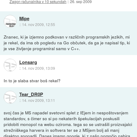
Zagon računalnika v 10 sekundah
::
26. sep 2009
Mipe
::
14. nov 2009, 12:55
Znanec, ki je izjemno podkovan v različnih programskih jezikih, mi
je rekel, da ima ob pogledu na Go občutek, da ga je napisal tip, ki
je vse življenje programiral samo v C++.
Lonsarg
::
14. nov 2009, 13:09
In to je slaba stvar boš rekel?
Tear_DR0P
::
14. nov 2009, 13:11
svoj čas je MS napadel svetovni splet z IEjem in nespoštovanjem
standardov, s čimer so si po nekaterih špekulacijah poskusili
pridobiti monopol na webu oziroma. tega so se ustrašili proizvajalci
strežniškega harvera in softvera ter se z MSjem bolj ali manj
direktno spopadli. Danes imamo google, ki z našo pomočjo nabira