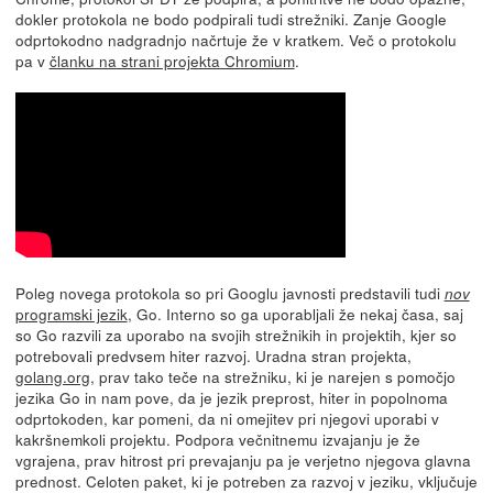
dokler protokola ne bodo podpirali tudi strežniki. Zanje Google
odprtokodno nadgradnjo načrtuje že v kratkem. Več o protokolu
pa v
članku na strani projekta Chromium
.
Poleg novega protokola so pri Googlu javnosti predstavili tudi
nov
programski jezik
, Go. Interno so ga uporabljali že nekaj časa, saj
so Go razvili za uporabo na svojih strežnikih in projektih, kjer so
potrebovali predvsem hiter razvoj. Uradna stran projekta,
golang.org
, prav tako teče na strežniku, ki je narejen s pomočjo
jezika Go in nam pove, da je jezik preprost, hiter in popolnoma
odprtokoden, kar pomeni, da ni omejitev pri njegovi uporabi v
kakršnemkoli projektu. Podpora večnitnemu izvajanju je že
vgrajena, prav hitrost pri prevajanju pa je verjetno njegova glavna
prednost. Celoten paket, ki je potreben za razvoj v jeziku, vključuje