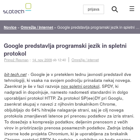
☰
Novice
»
Omrežja / internet
»
Google predstavlja programski jezik in spletni protokol
Google predstavlja programski jezik in spletni
protokol
Primož Resman
::
14. nov 2009
ob 12:40
Omrežja / internet
- Google je v preteklem tednu javnosti predstavil dve
bit-tech.net
tehnologiji, ki vsaka na svojem področju prinašata nekaj novega.
Zaenkrat je še v fazi razvoja
nov spletni protokol
, SPDY, ki
nadgradi in dopolnjuje, namesto nadomesti standardni in dolgo
uporabljani protokol HTTP. Za protokol SP(ee)DY pri Googlu,
zaenkrat skupaj v navezi z njihovim brskalnikom Chrome,
obljubljajo do 64% hitrejše nalaganje strani, saj je cilj novega
protokola zmanjševati latence pri prenosu podatkov za izris strani.
To dosežejo s kompresijo podatkov, deljenim prenosom z večih
virov in priotirizacijo prenosa posameznih podatkov. Zadnja izdaja
izvorne kode projekta Chromium, ki je uporabljena za brskalnik
Chrome, protokol SPDY že podpira, a pohitritve ne bodo opazne,