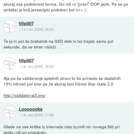
skoraj vsa podobnost konca. Go niti ni "pravi" OOP jezik. Pa se po
sintaksi je bolj javasciptu podoben kot c++ ;)
filip007
::
14. nov 2009, 16:26
To ja in pol še brskalnik na SSD disk in bo trajalo samo pol
sekunde, da se stran naloži.
filip007
::
14. nov 2009, 16:50
Aja pa še valideranje spletnih strani to bo prineslo še dadatnih
15% hitrosti pol smo pa že skoraj tam hitrost Star Gate 2.0
http://validator.w3.org/
Looooooka
::
14. nov 2009, 17:46
Glede na vse kritike iz interneta niso izumili nic novega.Niti pri
jeziku niti pri protokolu.