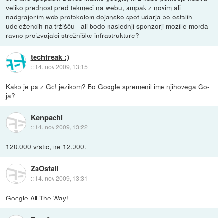
veliko prednost pred tekmeci na webu, ampak z novim ali
nadgrajenim web protokolom dejansko spet udarja po ostalih
udeležencih na tržišču - ali bodo naslednji sponzorji mozille morda
ravno proizvajalci strežniške infrastrukture?
techfreak :)
::
14. nov 2009, 13:15
Kako je pa z Go! jezikom? Bo Google spremenil ime njihovega Go-
ja?
Kenpachi
::
14. nov 2009, 13:22
120.000 vrstic, ne 12.000.
ZaOstali
::
14. nov 2009, 13:31
Google All The Way!