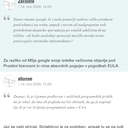
Zero0ne
::
14. nov 2009, 14:29
Danes imamo google, ki z našo pomočjo nabira veliko prednost
pred tekmeci na webu, ampak z novim ali nadgrajenim web
protokolom dejansko spet udarja po ostalih udeležencih na
tržišču - ali bodo naslednji sponzorji mozille morda ravno
proizvajalci strežniške infrastrukture?
Za razliko od MSja google svoje izdelke večinoma objavlja pod
Prostimi licencami in nima absurdnih pogojev v pogodbah EULA.
aljoose
::
14. nov 2009, 15:29
Znanec, ki je izjemno podkovan v različnih programskih jezikih,
mi je rekel, da ima ob pogledu na Go občutek, da ga je napisal
tip, ki je vse življenje programiral samo v C++.
Jaz se nebi strinjal. Sintakticno je ze podoben, ampak tu se pa tudi