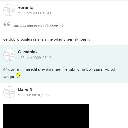
vorantz
::
22. nov 2009, 10:41
kul, sam mal preveč škripajo :-)
ce dobro poslusas slisis melodijo v tem skripanju
C_maniak
::
23. nov 2009, 07:42
@iggy, a ni naredil prevala? meni je bilo to najbolj zanimivo od
vsega
DarwiN
::
22. jun 2010, 19:59