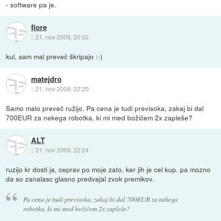
- software pa je.
fiore
::
21. nov 2009, 20:02
kul, sam mal preveč škripajo :-)
matejdro
::
21. nov 2009, 22:20
Samo malo preveč ružijo. Pa cena je tudi previsoka, zakaj bi dal
700EUR za nekega robotka, ki mi med božičem 2x zapleše?
ALT
::
21. nov 2009, 22:24
ruzijo kr dosti ja, ceprav po moje zato, ker jih je cel kup. pa mozno
da so zanalasc glasno predvajal zvok premikov.
Pa cena je tudi previsoka, zakaj bi dal 700EUR za nekega
robotka, ki mi med božičem 2x zapleše?