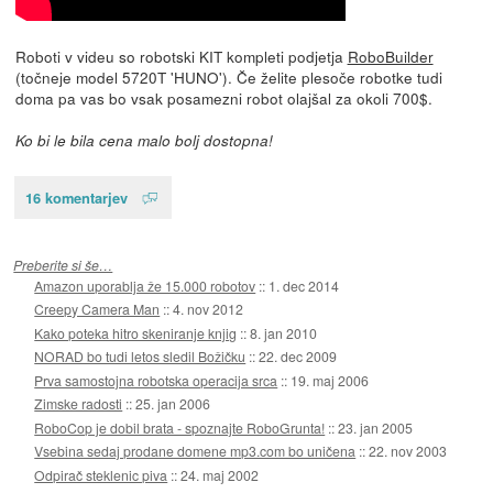
Roboti v videu so robotski KIT kompleti podjetja
RoboBuilder
(točneje model 5720T 'HUNO'). Če želite plesoče robotke tudi
doma pa vas bo vsak posamezni robot olajšal za okoli 700$.
Ko bi le bila cena malo bolj dostopna!
16 komentarjev
Preberite si še…
Amazon uporablja že 15.000 robotov
::
1. dec 2014
Creepy Camera Man
::
4. nov 2012
Kako poteka hitro skeniranje knjig
::
8. jan 2010
NORAD bo tudi letos sledil Božičku
::
22. dec 2009
Prva samostojna robotska operacija srca
::
19. maj 2006
Zimske radosti
::
25. jan 2006
RoboCop je dobil brata - spoznajte RoboGrunta!
::
23. jan 2005
Vsebina sedaj prodane domene mp3.com bo uničena
::
22. nov 2003
Odpirač steklenic piva
::
24. maj 2002