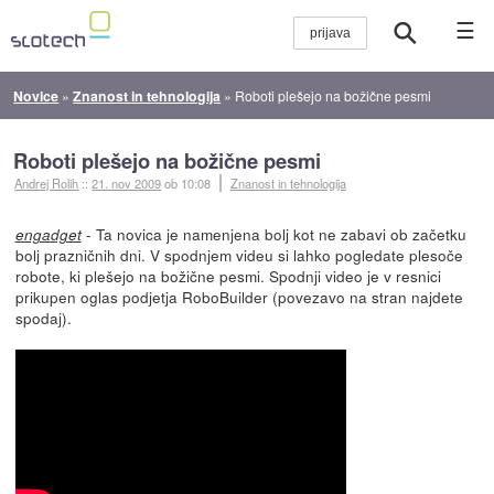
☰
Novice
»
Znanost in tehnologija
»
Roboti plešejo na božične pesmi
Roboti plešejo na božične pesmi
Andrej Rolih
::
21. nov 2009
ob 10:08
Znanost in tehnologija
- Ta novica je namenjena bolj kot ne zabavi ob začetku
engadget
bolj prazničnih dni. V spodnjem videu si lahko pogledate plesoče
robote, ki plešejo na božične pesmi. Spodnji video je v resnici
prikupen oglas podjetja RoboBuilder (povezavo na stran najdete
spodaj).