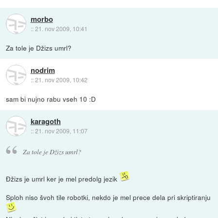
morbo
::
21. nov 2009, 10:41
Za tole je Džizs umrl?
nodrim
::
21. nov 2009, 10:42
sam bi nujno rabu vseh 10 :D
karagoth
::
21. nov 2009, 11:07
Za tole je Džizs umrl?
Đžizs je umrl ker je mel predolg jezik
Sploh niso švoh tile robotki, nekdo je mel prece dela pri skriptiranju