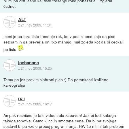
Ni mi pa čist jasno kaj tisto tresenje roke ponazarja... zgleda
čudno.
ALT
::
21. nov 2009, 11:34
meni je pa fora tisto tresenje rok, ko v pesmi omenjajo da pise
seznam in ga preverja oni tko mahajo, mal zgleda kot da bi ceckali
po listu
joebanana
::
21. nov 2009, 15:25
Temu pa jes pravim sinhroni ples :) Do potankosti izpiljena
kareografija
roli
::
21. nov 2009, 16:17
Ampak resnično je tale video zelo zabaven! Jaz bi tudi kakega
takega robotka. Samo klinc in smotane cene. Da bi pa svojega
sestavil bi pa vzelo precej programiranja. HW še niti ni tak problem