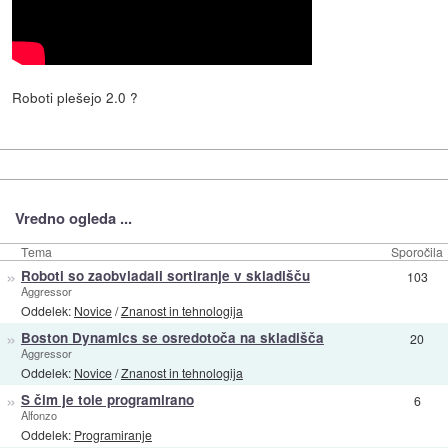
Roboti plešejo 2.0 ?
Vredno ogleda ...
Tema
Sporočila
»
Roboti so zaobvladali sortiranje v skladišču
103
Aggressor
Oddelek:
Novice
/
Znanost in tehnologija
»
Boston Dynamics se osredotoča na skladišča
20
Aggressor
Oddelek:
Novice
/
Znanost in tehnologija
»
S čim je tole programirano
6
Alfonzo
Oddelek:
Programiranje