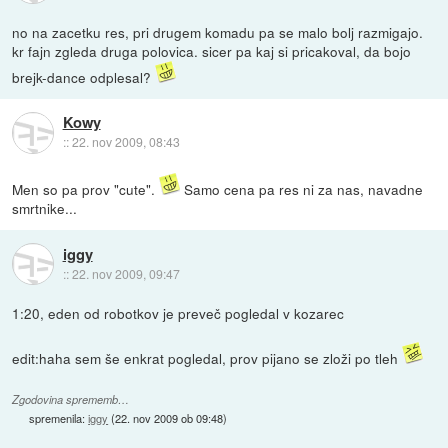
no na zacetku res, pri drugem komadu pa se malo bolj razmigajo.
kr fajn zgleda druga polovica. sicer pa kaj si pricakoval, da bojo
brejk-dance odplesal?
Kowy
::
22. nov 2009, 08:43
Men so pa prov "cute".
Samo cena pa res ni za nas, navadne
smrtnike...
iggy
::
22. nov 2009, 09:47
1:20, eden od robotkov je preveč pogledal v kozarec
edit:haha sem še enkrat pogledal, prov pijano se zloži po tleh
Zgodovina sprememb…
spremenila:
iggy
(
22. nov 2009 ob 09:48
)