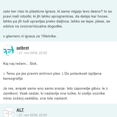
zato ker niso to plasticne igrace, ki samo migajo levo desno? to so
pravi mali robotki, ki jih lahko sprogramiras, da delajo kar hoces.
lahko pa jih tudi upravljas preko daljinca. lahko se tepe, plese, se
odziva na zvocne/vizualne dogodke.
v glavnem ni igraca za 10letnike.
gzibret
::
21. nov 2009, 22:52
Kaj naj rečem... Sick.
> Temu pa jes pravim sinhroni ples :) Do potankosti izpiljena
kareografija
Ja res, ampak samo eno samo sranje. Isto zaporedje gibov, le z
zamikom. Vsak cestar, ki nastavlja one lučke, ki vodijo voznike
mimo zožanj cestišča, zna tole nastavit.
ALT
::
21. nov 2009, 22:55