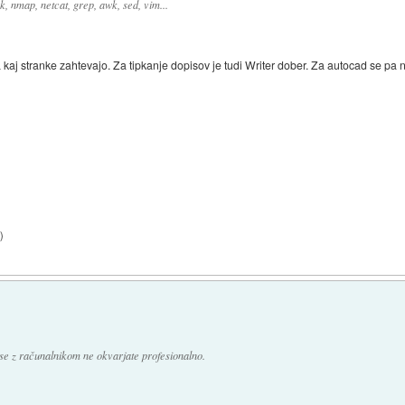
, nmap, netcat, grep, awk, sed, vim...
 kaj stranke zahtevajo. Za tipkanje dopisov je tudi Writer dober. Za autocad se p
9
)
se z računalnikom ne okvarjate profesionalno.