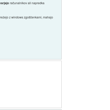
varjajo
računalnikov ali napredka
ji, režejo z windows zgoščenkami, mahajo