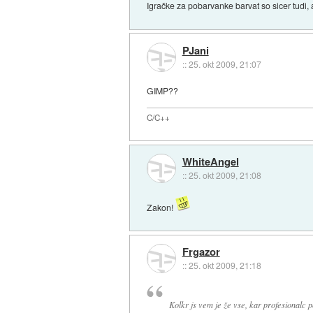
Igračke za pobarvanke barvat so sicer tudi,
PJani
::
25. okt 2009, 21:07
GIMP??
C/C++
WhiteAngel
::
25. okt 2009, 21:08
Zakon!
Frgazor
::
25. okt 2009, 21:18
Kolkr js vem je že vse, kar profesionalc p