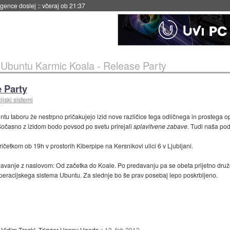
 umetne inteligence
::
včeraj ob 21:23
»
Ubuntu Karmic Koala - Release Party
 Party
jski sistemi
untu taboru že nestrpno pričakujejo izid nove različice tega odličnega in prostega op
 Sočasno z izidom bodo povsod po svetu prirejali
splavitvene zabave
. Tudi naša po
ričetkom ob 19h v prostorih Kiberpipe na Kersnikovi ulici 6 v Ljubljani.
vanje z naslovom: Od začetka do Koale. Po predavanju pa se obeta prijetno dru
ki operacijskega sistema Ubuntu. Za slednje bo še prav posebaj lepo poskrbljeno.
 Vidim Tresk!, Trigger Happy Hands
::
13. feb 2012