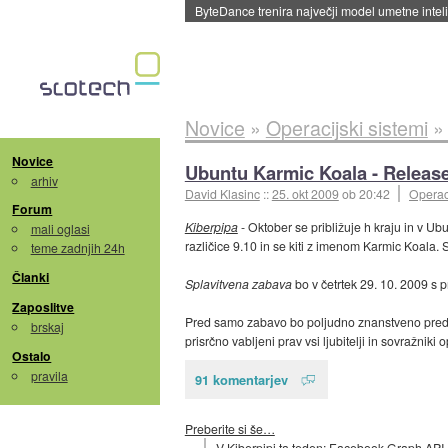
Spletne strani začele streči oglase za agente
Novice
»
Operacijski sistemi
Novice
Ubuntu Karmic Koala - Release
arhiv
David Klasinc
::
25. okt 2009
ob 20:42
Operaci
Forum
Kiberpipa
- Oktober se približuje h kraju in v Ub
mali oglasi
različice 9.10 in se kiti z imenom Karmic Koala.
teme zadnjih 24h
Članki
Splavitvena zabava
bo v četrtek 29. 10. 2009 s p
Zaposlitve
Pred samo zabavo bo poljudno znanstveno preda
brskaj
prisrčno vabljeni prav vsi ljubitelji in sovražni
Ostalo
pravila
91 komentarjev
Preberite si še…
V Kiberpipi ta teden: Facebook Graph API,