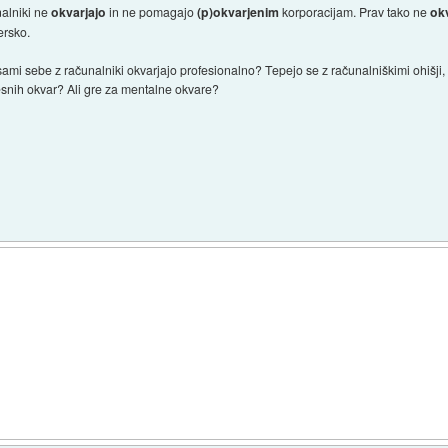
nalniki ne
okvarjajo
in ne pomagajo
(p)okvarjenim
korporacijam. Prav tako ne
ok
ersko.
 sami sebe z računalniki okvarjajo profesionalno? Tepejo se z računalniškimi ohiš
lesnih okvar? Ali gre za mentalne okvare?