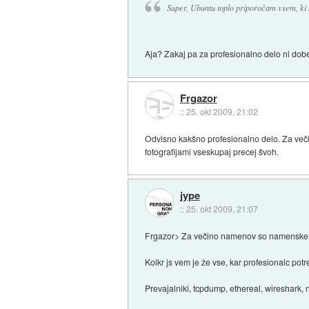
Super, Ubuntu toplo priporočam vsem, ki 
Aja? Zakaj pa za profesionalno delo ni dob
Frgazor
::
25. okt 2009, 21:02
Odvisno kakšno profesionalno delo. Za veči
fotografijami vseskupaj precej švoh.
jype
::
25. okt 2009, 21:07
Frgazor> Za večino namenov so namenske apl
Kolkr js vem je že vse, kar profesionalc potr
Prevajalniki, tcpdump, ethereal, wireshark, n