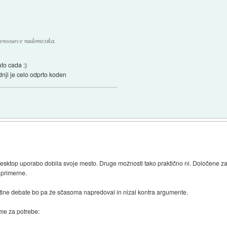
pensource nadomestka.
uto cada :)
nji je celo odprto koden
desktop uporabo dobila svoje mesto. Druge možnosti tako praktično ni. Določene za
 primerne.
akšne debate bo pa že sčasoma napredoval in nizal kontra argumente.
me za potrebe: