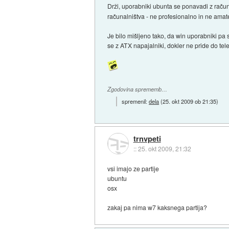
Drži, uporabniki ubunta se ponavadi z raču
računalništva - ne profesionalno in ne amat
Je bilo mišljeno tako, da win uporabniki pa
se z ATX napajalniki, dokler ne pride do te
Zgodovina sprememb…
spremenil:
dela
(
25. okt 2009 ob 21:35
)
trnvpeti
::
25. okt 2009, 21:32
vsi imajo ze partije
ubuntu
osx
zakaj pa nima w7 kaksnega partija?