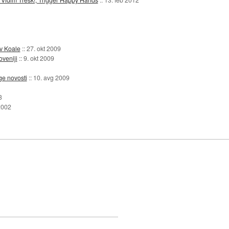
v Koale
::
27. okt 2009
oveniji
::
9. okt 2009
ge novosti
::
10. avg 2009
3
2002