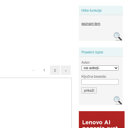
Hitre funkcije
seznam tem
Posebni izpisi
Avtor:
«
1
2
»
Ključna beseda: