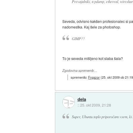
Prevajalniki, tcpdump, ethereal, wireshark
Seveda, odvisno kakšen profesionalec si pa
nadomestka. Kaj šele za photoshop.
GIMP??
To je seveda mišljeno kot slaba šala?
Zgodovina sprememb…
spremenilo:
Frgazor
(
25. okt 2009 ob 21:1
dela
::
25. okt 2009, 21:28
Super, Ubuntu toplo priporočam vsem, ki 