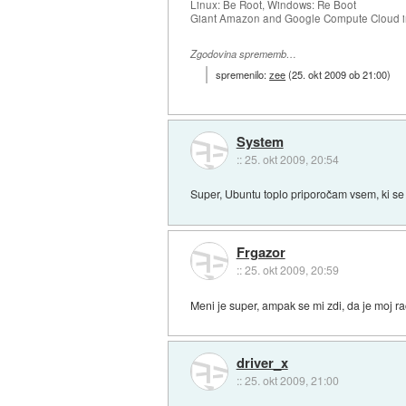
Linux: Be Root, Windows: Re Boot
Giant Amazon and Google Compute Cloud in
Zgodovina sprememb…
spremenilo:
zee
(
25. okt 2009 ob 21:00
)
System
::
25. okt 2009, 20:54
Super, Ubuntu toplo priporočam vsem, ki se
Frgazor
::
25. okt 2009, 20:59
Meni je super, ampak se mi zdi, da je moj ra
driver_x
::
25. okt 2009, 21:00