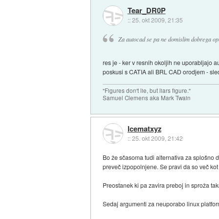
Tear_DR0P
::
25. okt 2009, 21:35
Za autocad se pa ne domislim dobrega o
res je - ker v resnih okoljih ne uporabljajo a
poskusi s CATIA ali BRL CAD orodjem - sled
"Figures don't lie, but liars figure."
Samuel Clemens aka Mark Twain
Icematxyz
::
25. okt 2009, 21:42
Bo že sčasoma tudi alternativa za splošno 
preveč izpopolnjene. Se pravi da so več kot
Preostanek ki pa zavira preboj in sproža t
Sedaj argumenti za neuporabo linux platfor