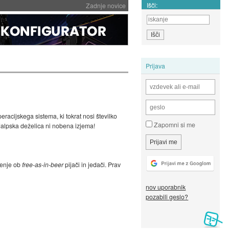
Išči:
Zadnje novice
Prijava
eracijskega sistema, ki tokrat nosi številko
Zapomni si me
dalpska deželica ni nobena izjema!
ženje ob
free-as-in-beer
pijači in jedači. Prav
nov uporabnik
pozabili geslo?