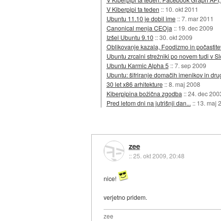
V Kiberpipi ta teden
::
10. okt 2011
Ubuntu 11.10 je dobil ime
::
7. mar 2011
Canonical menja CEOja
::
19. dec 2009
Izšel Ubuntu 9.10
::
30. okt 2009
Oblikovanje kazala, Foodizmo in počastite
Ubuntu zrcalni strežniki po novem tudi v Sl
Ubuntu Karmic Alpha 5
::
7. sep 2009
Ubuntu: šifriranje domačih imenikov in dru
30 let x86 arhitekture
::
8. maj 2008
Kiberpipina božična zgodba
::
24. dec 200
Pred letom dni na jutrišnji dan...
::
13. maj 
zee
::
25. okt 2009, 20:48
nice!
verjetno pridem.
zee