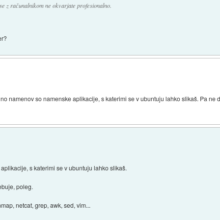
se z računalnikom ne okvarjate profesionalno.
er?
no namenov so namenske aplikacije, s katerimi se v ubuntuju lahko slikaš. Pa ne d
ikacije, s katerimi se v ubuntuju lahko slikaš.
ebuje, poleg.
map, netcat, grep, awk, sed, vim...