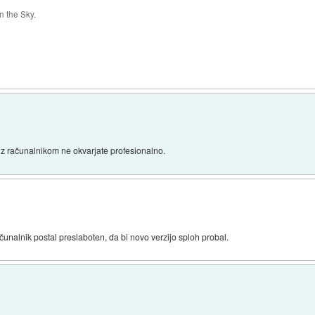
 the Sky.
 z računalnikom ne okvarjate profesionalno.
čunalnik postal preslaboten, da bi novo verzijo sploh probal.