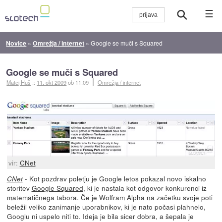
☰
Novice
»
Omrežja / internet
»
Google se muči s Squared
Google se muči s Squared
Matej Huš
::
11. okt 2009
ob 11:09
Omrežja / internet
vir:
CNet
- Kot pozdrav poletju je Google letos pokazal novo iskalno
CNet
storitev
Google Squared
, ki je nastala kot odgovor konkurenci iz
matematičnega tabora. Če je Wolfram Alpha na začetku svoje poti
beležil veliko zanimanje uporabnikov, ki je nato počasi plahnelo,
Googlu ni uspelo niti to. Ideja je bila sicer dobra, a šepala je