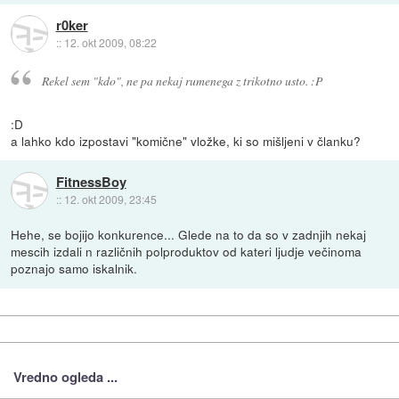
r0ker
::
12. okt 2009, 08:22
Rekel sem "kdo", ne pa nekaj rumenega z trikotno usto. :P
:D
a lahko kdo izpostavi "komične" vložke, ki so mišljeni v članku?
FitnessBoy
::
12. okt 2009, 23:45
Hehe, se bojijo konkurence... Glede na to da so v zadnjih nekaj
mescih izdali n različnih polproduktov od kateri ljudje večinoma
poznajo samo iskalnik.
Vredno ogleda ...