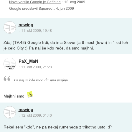
Nova verzija Googla je Caffeine
::
12. avg 2009
Google predstavil Squared
::
4. jun 2009
newing
::
11. okt 2009, 19:48
Zdaj (19.48) Google trdi, da ima Slovenija 9 mest (town) in 1 od teh
je celo City :) Pa naj še kdo reče, da smo majhni.
PaX_MaN
::
11. okt 2009, 21:23
Pa naj še kdo reče, da smo majhni.
Majhni smo.
newing
::
12. okt 2009, 01:40
Rekel sem "kdo", ne pa nekaj rumenega z trikotno usto. :P