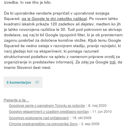
izvedba. In vse tiho je bilo.
Da bi uporabnike vendarle prepričali v uporabnost svojega
Squared,
ga je Google te dni nekoliko nališpal
. Po novem lahko
kvadratni iskalnik prikaže 120 zadetkov ali
, medtem ko jih
dejstev
je lahko novorojena različica le 30. Tudi pod pokrovom se skrivajo
dodelave, saj naj bi bil Google izpopolnil filter, ki je ob premiernem
zagonu poskrbel za določene komične vložke. Kljub temu Google
Squared še vedno ostaja v razvojnem stadiju, pravijo razvijalci, ki
nanj gledajo kot na eksperiment, ki pomaga razumeti
strukturiranost podatkov na spletu z namenom priprave orodij za
organiziranje in predstavitev informacij. Za zdaj pa Google
trdi
, da
imamo Slovenci šest mest.
5 komentarjev
Preberite si še…
Googlove sanje o pametnem Torontu so potonile
::
8. maj 2020
Googlov eksperiment z ozadjem predčasno končan
::
11. jun 2010
Googlovo poslovanje nad pričakovanji
::
18. okt 2009
Chrome prednameščen na prenosnike Sony
::
3. sep 2009