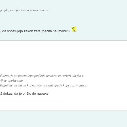
a je zdaj ena packa na google imenu.
vo, da spoštujejo zakon zate "packa na imenu"?
č denarja se potem lepo podjetje umakne in razloži, da jim v
ij ne upoštevajo.
tegnit denar ali pa kaj narobe naredijo pa je kupec za v zapor.
š dokaz, da je prišlo do napake.