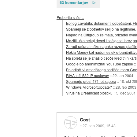
63 komentarjev
Preberite si še…
Epilog Lavabita: dokumenti odpečateni, FBI 
Spamerji se z botnetov selijo na legitimne
Napad na Citigroup že maja, prizadel dvak
Mozilli ušlo nekaj deset tisoč gesel brez po
Zaradi računalniške napake razpad plačiln
Nokia Money kot nadomestek e-bančništv
Na spletu se je znašlo tisoče kreditnih karti
Google bo anonimiziral YouTube zapise
::
Po odločitvi ameriškega sodišča mora Goo
RIAA toži 532 IP naslovov
::
22. jan 2004
Spamerju grozi 471 let zapora
::
10. okt 20
Windows MicrosoftUpdate?
::
28. feb 2003
Virus na Dreamcast ploščku
::
5. dec 2001
Gost
::
27. sep 2009, 15:43