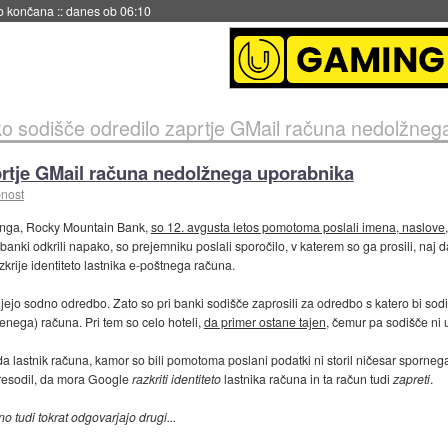
s ob 06:09
o sodišče odredilo zaprtje GMail računa nedolžneg
rtje GMail računa nedolžnega uporabnika
nost
inga, Rocky Mountain Bank,
so 12. avgusta letos pomotoma poslali imena, naslove, 
 banki odkrili napako, so prejemniku poslali sporočilo, v katerem so ga prosili, naj d
zkrije identiteto lastnika e-poštnega računa.
jejo sodno odredbo. Zato so pri banki sodišče zaprosili za odredbo s katero bi sodiš
jenega) računa. Pri tem so celo hoteli,
da primer ostane tajen
, čemur pa sodišče ni 
da lastnik računa, kamor so bili pomotoma poslani podatki ni storil ničesar sporneg
presodil, da mora Google
razkriti identiteto
lastnika računa in ta račun tudi
zapreti
.
o tudi tokrat odgovarjajo drugi...