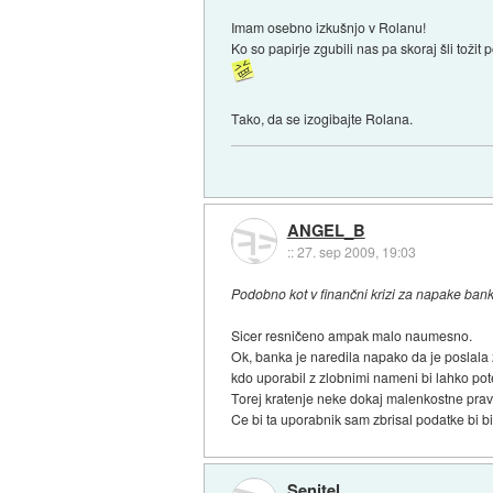
Imam osebno izkušnjo v Rolanu!
Ko so papirje zgubili nas pa skoraj šli tožit p
Tako, da se izogibajte Rolana.
ANGEL_B
::
27. sep 2009, 19:03
Podobno kot v finančni krizi za napake bank 
Sicer resničeno ampak malo naumesno.
Ok, banka je naredila napako da je poslala
kdo uporabil z zlobnimi nameni bi lahko p
Torej kratenje neke dokaj malenkostne prav
Ce bi ta uporabnik sam zbrisal podatke bi bilo
Senitel