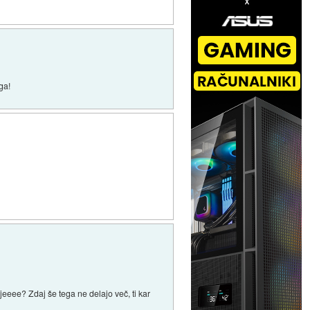
ga!
eeee? Zdaj še tega ne delajo več, ti kar