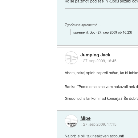
Ko se pa zmoti podjetje in kupcu pozabi odt
Zgodovina sprememb…
spremenil:
Spc
(
27. sep 2009 ob 16:23
)
Jumping Jack
::
27. sep 2009, 16:45
Ahem, zakaj sploh zapreti račun, ko bi lahk
Banka: "Pomotoma smo vam nakazali nek de
Gredo tudi s tankom nad komarja? Še dobro, 
Mipe
::
27. sep 2009, 17:15
Najbrž je bil itak neaktiven account!