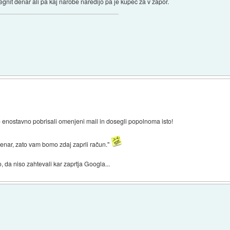
egnit denar ali pa kaj narobe naredijo pa je kupec za v zapor.
o enostavno pobrisali omenjeni mail in dosegli popolnoma isto!
nar, zato vam bomo zdaj zaprli račun."
da niso zahtevali kar zaprtja Googla...