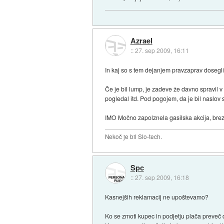
Azrael
::
27. sep 2009, 16:11
In kaj so s tem dejanjem pravzaprav dosegli,
Če je bil lump, je zadeve že davno spravil v 
pogledal itd. Pod pogojem, da je bil naslov 
IMO Močno zapolznela gasilska akcija, brez
Nekoč je bil Slo-tech.
Spc
::
27. sep 2009, 16:18
Kasnejših reklamacij ne upoštevamo?
Ko se zmoti kupec in podjetju plača preveč 