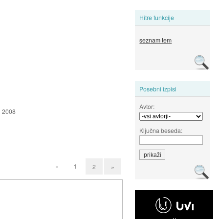
Hitre funkcije
seznam tem
Posebni izpisi
Avtor:
ul 2008
Ključna beseda:
«
1
2
»