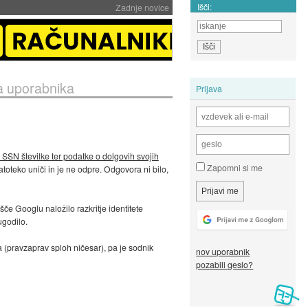
Išči:
Zadnje novice
a uporabnika
Prijava
SSN številke ter podatke o dolgovih svojih
Zapomni si me
atoteko uniči in je ne odpre. Odgovora ni bilo,
če Googlu naložilo razkritje identitete
ugodilo.
a (pravzaprav sploh ničesar), pa je sodnik
nov uporabnik
pozabili geslo?