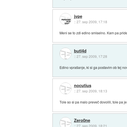
jype
::
27. sep 2009, 17:18
Meni se to zdi edino smiselno. Kam pa prid
butl4d
::
27. sep 2009, 17:28
Edino vprašanje, ki si ga postavim ob tej n
nocutius
::
27. sep 2009, 18:13
Tole so si pa malo preveč dovolili, tole pa 
Zero0ne
::
27. sep 2009, 18:21