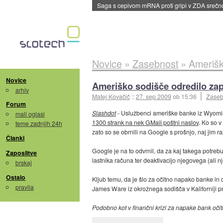
BMW v vozilih začel predvajati reklame
::
dane
Novice
»
Zasebnost
»
Amerišk
Novice
Ameriško sodišče odredilo zap
arhiv
Matej Kovačič
::
27. sep 2009
ob 15:36
Zaseb
Forum
Slashdot
- Uslužbenci ameriške banke iz Wyom
mali oglasi
1300 strank na nek GMail poštni naslov
. Ko so v
teme zadnjih 24h
zato so se obrnili na Google s prošnjo, naj jim ra
Članki
Google je na to odvrnil, da za kaj takega potrebu
Zaposlitve
lastnika računa ter deaktivacijo njegovega (ali n
brskaj
Ostalo
Kljub temu, da je šlo za očitno napako banke in 
pravila
James Ware iz okrožnega sodišča v Kaliforniji 
Podobno kot v finančni krizi za napake bank očitn