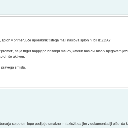
 sploh v primeru, če uporabnik tistega mail naslova sploh ni bil iz ZDA?
"promet", če je triger happy pri brisanju mailov, katerih naslovi niso v njegovem jezi
sploh še aktiven.
 pravega smisla.
denarja se potem lepo podjetje umakne in razloži, da jim v dokumentaciji piše, da 