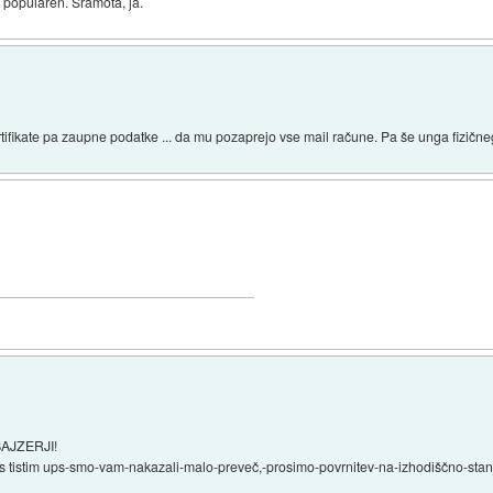
o popularen. Sramota, ja.
rtifikate pa zaupne podatke ... da mu pozaprejo vse mail račune. Pa še unga fizične
-BAJZERJI!
o s tistim ups-smo-vam-nakazali-malo-preveč,-prosimo-povrnitev-na-izhodiščno-stanj