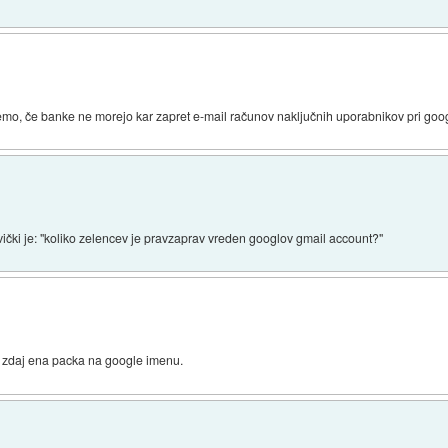
emo, če banke ne morejo kar zapret e-mail računov naključnih uporabnikov pri goo
ovički je: "koliko zelencev je pravzaprav vreden googlov gmail account?"
je zdaj ena packa na google imenu.