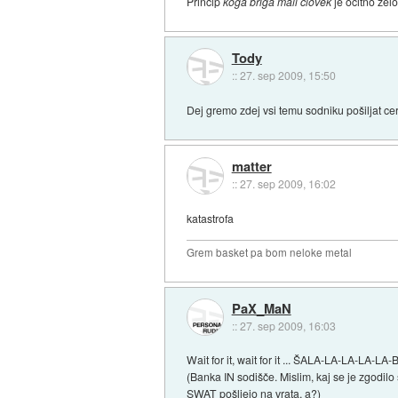
Princip
koga briga mali človek
je očitno zel
Tody
::
27. sep 2009, 15:50
Dej gremo zdej vsi temu sodniku pošiljat ce
matter
::
27. sep 2009, 16:02
katastrofa
Grem basket pa bom neloke metal
PaX_MaN
::
27. sep 2009, 16:03
Wait for it, wait for it ... ŠALA-LA-LA-LA-LA
(Banka IN sodišče. Mislim, kaj se je zgodil
SWAT pošljejo na vrata, a?)