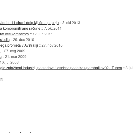
dobil 11 strani dolg ključ na papirju
::
3. okt 2013
, a kompromitirane račune
::
7. okt 2011
rat več komitentov
::
17. jun 2011
sledic
::
29. dec 2010
ega prometa v Avstraliji
::
27. nov 2010
u
::
27. avg 2009
c
::
21. mar 2009
16. jul 2008
gle založbeni industriji posredovati osebne podatke uporabnikov YouTubea
::
8. j
03