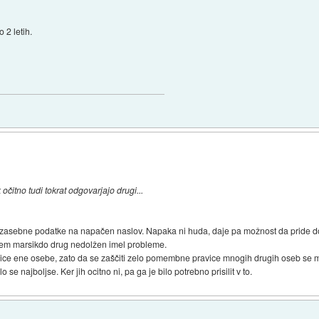
o 2 letih.
očitno tudi tokrat odgovarjajo drugi...
 zasebne podatke na napačen naslov. Napaka ni huda, daje pa možnost da pride do 
otem marsikdo drug nedolžen imel probleme.
ice ene osebe, zato da se zaščiti zelo pomembne pravice mnogih drugih oseb se mi 
 se najboljse. Ker jih ocitno ni, pa ga je bilo potrebno prisilit v to.