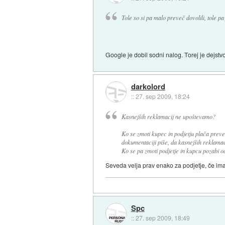
Tole so si pa malo preveč dovolili, tole p
Google je dobil sodni nalog. Torej je dejst
darkolord
::
27. sep 2009, 18:24
Kasnejših reklamacij ne upoštevamo?
Ko se zmoti kupec in podjetju plača preve
dokumentaciji piše, da kasnejših reklamac
Ko se pa zmoti podjetje in kupcu pozabi od
Seveda velja prav enako za podjetje, če ima
Spc
::
27. sep 2009, 18:49