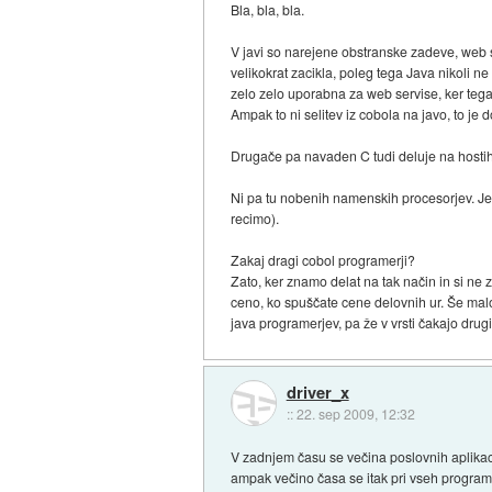
Bla, bla, bla.
V javi so narejene obstranske zadeve, web se
velikokrat zacikla, poleg tega Java nikoli n
zelo zelo uporabna za web servise, ker tega
Ampak to ni selitev iz cobola na javo, to je
Drugače pa navaden C tudi deluje na hostih i
Ni pa tu nobenih namenskih procesorjev. Je s
recimo).
Zakaj dragi cobol programerji?
Zato, ker znamo delat na tak način in si ne
ceno, ko spuščate cene delovnih ur. Še malo
java programerjev, pa že v vrsti čakajo drugi
driver_x
::
22. sep 2009, 12:32
V zadnjem času se večina poslovnih aplikacij
ampak večino časa se itak pri vseh programih