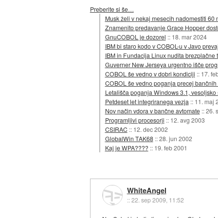
Preberite si še…
Musk želi v nekaj mesecih nadomestiti 60 
Znamenito predavanje Grace Hopper dos
GnuCOBOL je dozorel
::
18. mar 2024
IBM bi staro kodo v COBOL-u v Javo prevaj
IBM in Fundacija Linux nudita brezplačne
Guverner New Jerseya urgentno išče pro
COBOL še vedno v dobri kondiciji
::
17. fe
COBOL še vedno poganja precej bančnih 
Letališča poganja Windows 3.1, vesoljsko
Petdeset let integriranega vezja
::
11. maj 
Nov način vdora v bančne avtomate
::
26. 
Programljivi procesorji
::
12. avg 2003
CSIRAC
::
12. dec 2002
GlobalWin TAK68
::
28. jun 2002
Kaj je WPA????
::
19. feb 2001
WhiteAngel
::
22. sep 2009, 11:52