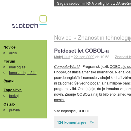
dane
Novice
»
Znanost in tehnologij
Novice
Petdeset let COBOL-a
arhiv
Matej Huš
::
22. sep 2009
ob 10:53
Znanost i
Forum
ComputerWorld
- Programski jezik
COBOL
je do
mali oglasi
Hopper
, častnica ameriške mornarice. Njena ideja
teme zadnjih 24h
psevdoangleščini namesto v strojni kodi ali zbirn
Članki
ni za odmet. Še vedno poganja na milijone bančni
programov itd. Ocenjujejo, da je trenutno v upor
Zaposlitve
novih.
Znanje COBOL-a naj bi bilo eno izmed varn
brskaj
mesta.
Ostalo
pravila
Vse najboljše, COBOL!
124 komentarjev