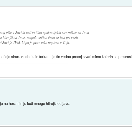
ij piše v Javi in tudi večina aplikacijskih strežnikov so Java
 hitrejši od Jave, ampak večino časa se itak pri vseh
i Javi je JVM, ki pa je prav tako napisan v C-ju.
mečejo stran. v cobolu in fortranu je še vedno precej stvari mimo katerih se prepros
na hostih in je tudi mnogo hitrejši od jave.