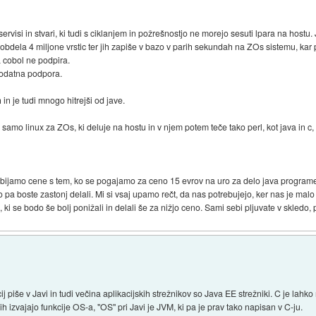
rvisi in stvari, ki tudi s ciklanjem in požrešnostjo ne morejo sesuti lpara na hostu
e obdela 4 miljone vrstic ter jih zapiše v bazo v parih sekundah na ZOs sistemu, ka
 cobol ne podpira.
 dodatna podpora.
n je tudi mnogo hitrejši od jave.
amo linux za ZOs, ki deluje na hostu in v njem potem teče tako perl, kot java in c,
 zbijamo cene s tem, ko se pogajamo za ceno 15 evrov na uro za delo java programer
 pa boste zastonj delali. Mi si vsaj upamo rečt, da nas potrebujejo, ker nas je mal
, ki se bodo še bolj ponižali in delali še za nižjo ceno. Sami sebi pljuvate v skledo, 
 piše v Javi in tudi večina aplikacijskih strežnikov so Java EE strežniki. C je lahk
 izvajajo funkcije OS-a, "OS" pri Javi je JVM, ki pa je prav tako napisan v C-ju.