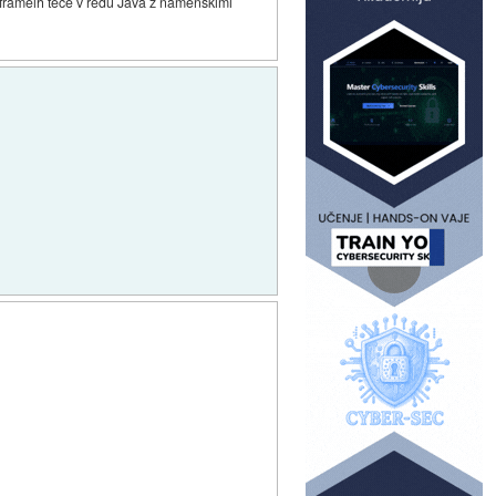
inframeih teče v redu Java z namenskimi