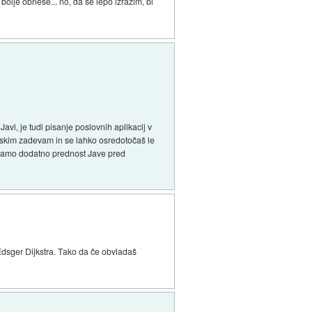
 bolje obnese... no, da se lepo izrazim, bi
vi, je tudi pisanje poslovnih aplikacij v
mskim zadevam in se lahko osredotočaš le
 samo dodatno prednost Jave pred
Edsger Dijkstra. Tako da če obvladaš