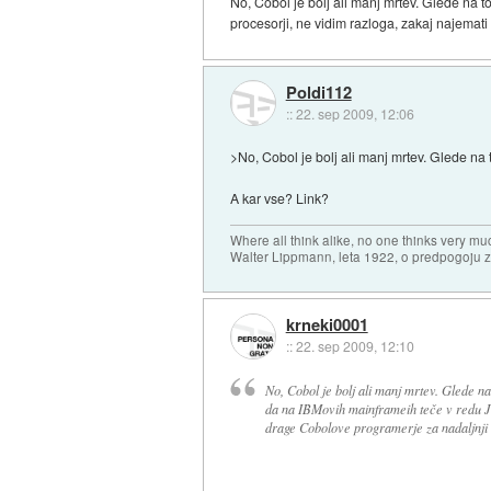
No, Cobol je bolj ali manj mrtev. Glede na 
procesorji, ne vidim razloga, zakaj najemati
Poldi112
::
22. sep 2009, 12:06
>No, Cobol je bolj ali manj mrtev. Glede na 
A kar vse? Link?
Where all think alike, no one thinks very mu
Walter Lippmann, leta 1922, o predpogoju 
krneki0001
::
22. sep 2009, 12:10
No, Cobol je bolj ali manj mrtev. Glede na
da na IBMovih mainframeih teče v redu Ja
drage Cobolove programerje za nadaljnji r