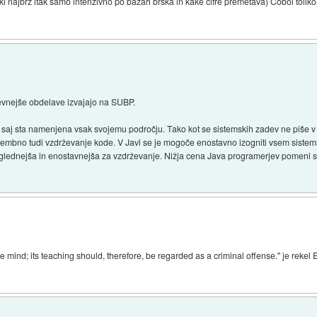
 (ki najbrž itak samo intenzivno po bazah brska in kake cifre premetava) Cobol toliko
evnejše obdelave izvajajo na SUBP.
, saj sta namenjena vsak svojemu področju. Tako kot se sistemskih zadev ne piše v Ja
membno tudi vzdrževanje kode. V Javi se je mogoče enostavno izogniti vsem siste
reglednejša in enostavnejša za vzdrževanje. Nižja cena Java programerjev pomeni
ind; its teaching should, therefore, be regarded as a criminal offense." je rekel 