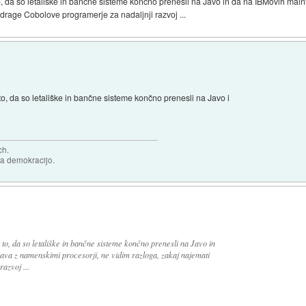
to, da so letališke in bančne sisteme končno prenesli na Javo in da na IBMovih ma
 drage Cobolove programerje za nadaljnji razvoj ...
to, da so letališke in bančne sisteme končno prenesli na Javo i
ch.
za demokracijo.
 to, da so letališke in bančne sisteme končno prenesli na Javo in
va z namenskimi procesorji, ne vidim razloga, zakaj najemati
azvoj ...