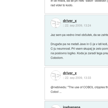
In če misliš, da se pri neki "batch" obdelavi
rad videl to kodo.
driver_x
::
22. sep 2009, 13:24
Jaz sem pa vedno imel občutek, da se zaht
Drugače pa ne metati Jave in C-ja v isti koš
C-ju neumnost. Pri vsem skupaj je zelo po
na poslovno logiko. Koda je zaradi tega p
Cobolom.
driver_x
::
22. sep 2009, 13:33
@nebivedu: "The use of COBOL cripples the m
Cobol ...
joebanana