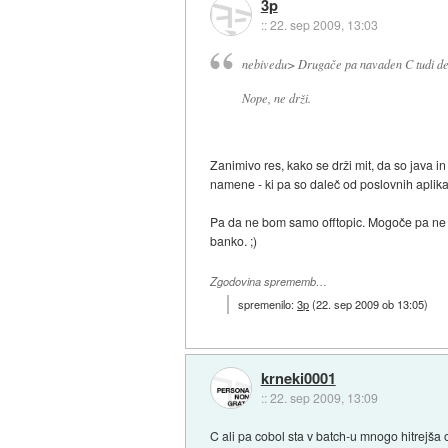
3p
::
22. sep 2009, 13:03
nebivedu> Drugače pa navaden C tudi deluj
Nope, ne drži.
Zanimivo res, kako se drži mit, da so java in 
namene - ki pa so daleč od poslovnih aplika
Pa da ne bom samo offtopic. Mogoče pa ne bi
banko. ;)
Zgodovina sprememb…
spremenilo:
3p
(
22. sep 2009 ob 13:05
)
krneki0001
::
22. sep 2009, 13:09
C ali pa cobol sta v batch-u mnogo hitrejša