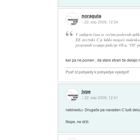
noraguta
::
22. sep 2009, 12:34
V zadnjem času se večina poslovnih aplikac
EE strežniki. C je lahko mogoče malenkost
programih izvajajo funkcije OS-a, "OS" pr
kar pa ne pomen , da stare stvari če delajo 
Pust' ot pobyedy k pobyedye vyedyot!
jype
::
22. sep 2009, 12:41
nebivedu> Drugače pa navaden C tudi deluje 
Nope, ne drži.