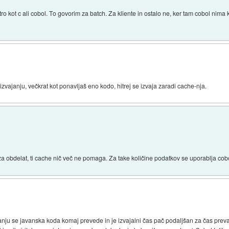
itro kot c ali cobol. To govorim za batch. Za kliente in ostalo ne, ker tam cobol nima 
zvajanju, večkrat kot ponavljaš eno kodo, hitrej se izvaja zaradi cache-nja.
za obdelat, ti cache nič več ne pomaga. Za take količine podatkov se uporablja cobo
nju se javanska koda komaj prevede in je izvajalni čas pač podaljšan za čas preva