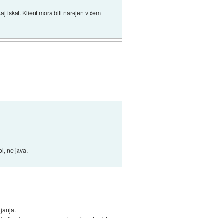
kaj iskat. Klient mora biti narejen v čem
l, ne java.
janja.