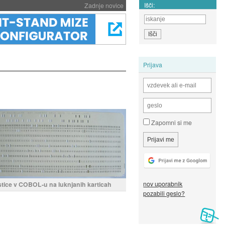
Išči:
Zadnje novice
Prijava
Zapomni si me
nov uporabnik
stice v COBOL-u na luknjanih karticah
pozabili geslo?