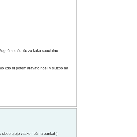
č. Mogoče so še, če za kake specialne
mo kdo bi potem kravato nosil v službo na
 se obdelujejo vsako noč na bankah).