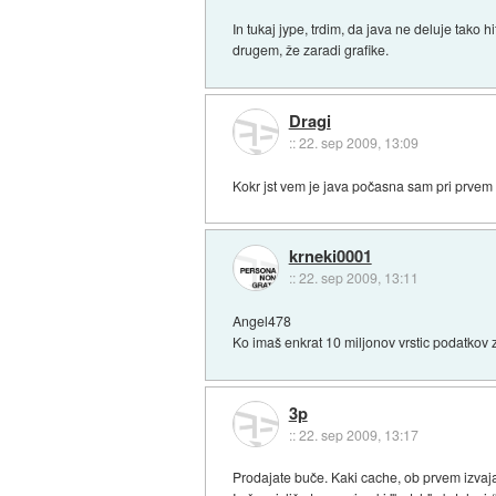
In tukaj jype, trdim, da java ne deluje tako h
drugem, že zaradi grafike.
Dragi
::
22. sep 2009, 13:09
Kokr jst vem je java počasna sam pri prvem i
krneki0001
::
22. sep 2009, 13:11
Angel478
Ko imaš enkrat 10 miljonov vrstic podatkov 
3p
::
22. sep 2009, 13:17
Prodajate buče. Kaki cache, ob prvem izvaja