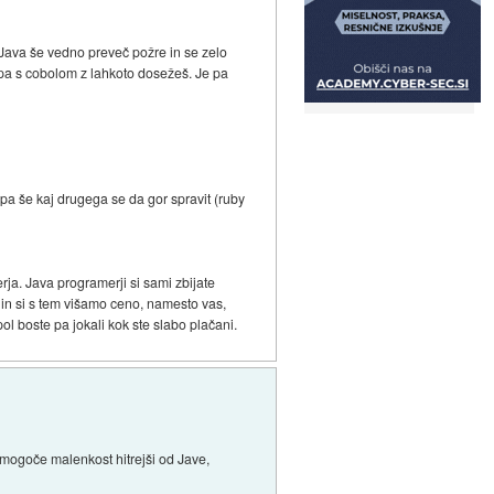
. Java še vedno preveč požre in se zelo
r pa s cobolom z lahkoto dosežeš. Je pa
 pa še kaj drugega se da gor spravit (ruby
ja. Java programerji si sami zbijate
o in si s tem višamo ceno, namesto vas,
pol boste pa jokali kok ste slabo plačani.
o mogoče malenkost hitrejši od Jave,