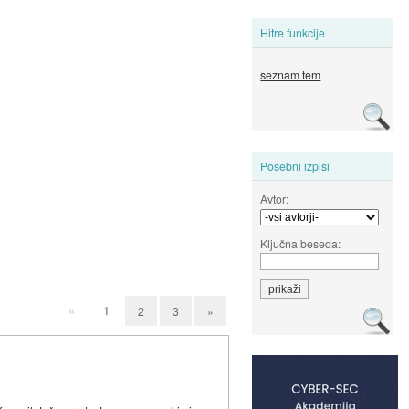
Hitre funkcije
seznam tem
Posebni izpisi
Avtor:
Ključna beseda:
«
1
2
3
»