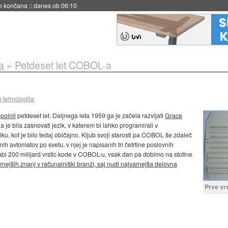
s ob 06:09
a
»
Petdeset let COBOL-a
n tehnologija
polnil
petdeset let. Daljnega leta 1959 ga je začela razvijati
Grace
 je bila zasnovati jezik, v katerem bi lahko programirali v
iku, kot je bilo tedaj običajno. Kljub svoji starosti pa COBOL še zdaleč
h avtomatov po svetu, v njej je napisanih tri četrtine poslovnih
abi 200 milijard vrstic kode v COBOL-u, vsak dan pa dobimo na stotine
ejših znanj v računalniški branži, saj nudi najvarnejša delovna
Prve vr