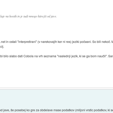
e na hostih in je tudi mnogo hitrejši od jave.
.net in ostali "interpretirani" (v narekovajih ker ni res) jeziki počasni. So bili neko
cij.
 bilo slabo dati Cobola na vrh seznama "naslednji jezik, ki se ga bom naučil". Sa
 od jave, še posebej ko gre za obdelave mase podatkov (miljoni vrstic podatkov, ki