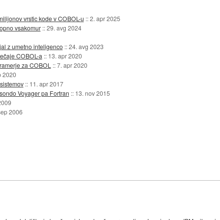
milijonov vrstic kode v COBOL-u
::
2. apr 2025
topno vsakomur
::
29. avg 2024
al z umetno inteligenco
::
24. avg 2023
 tečaje COBOL-a
::
13. apr 2020
gramerje za COBOL
::
7. apr 2020
b 2020
sistemov
::
11. apr 2017
 sondo Voyager pa Fortran
::
13. nov 2015
2009
sep 2006