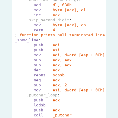
.dont_test_second_digit
:             
;
add
dl, 030h                  ;
mov
byte [ecx], dl            ;
inc
ecx                     
.skip_second_digit
:                  
;
mov
byte [ecx], ah            ;
retn
4                         ;
;
function prints null-terminated line to s
_show_line
:
push
edi                       ;
push
esi
mov
edi, dword [esp + 0Ch]    ;
sub
eax, eax                  ;
sub
ecx, ecx                   
dec
ecx                       ;
repnz
scasb                     ;
neg
ecx
sub
ecx, 2                    ;
mov
esi, dword [esp + 0Ch]    ;
.putchar_loop
:
push
ecx                       ;
lodsb
;
push
eax                       
call
_putchar                  ;