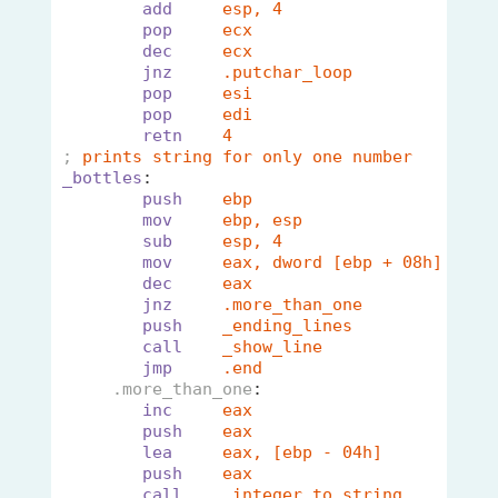
add
esp, 4                    ;
pop
ecx                       ;
dec
ecx                     
jnz
.putchar_loop             ;
pop
esi                       ;
pop
edi
retn
4
;
prints string for only one number
_bottles
:
push
ebp                       ;
mov
ebp, esp
sub
esp, 4                    ;
mov
eax, dword [ebp + 08h]    ;
dec
eax                       ;
jnz
.more_than_one            ;
push
_ending_lines             ;
call
_show_line
jmp
.end                      ;
.more_than_one
:
inc
eax                       ;
push
eax                       ;
lea
eax, [ebp - 04h]
push
eax                       ;
call
_integer_to_string