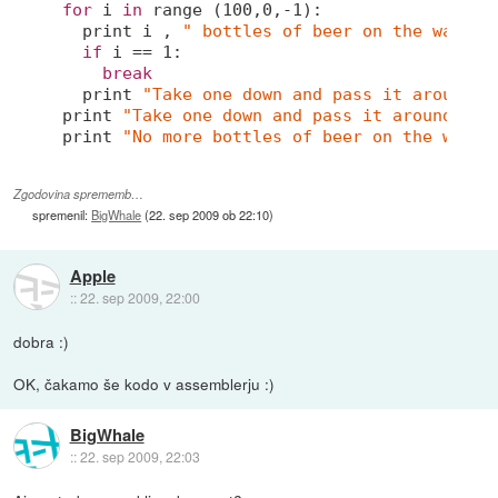
for
 i 
in
 range (
100
,
0
,
-1
):

print
 i , 
" bottles of beer on the wall,"
if
 i == 
1
:

break
print
"Take one down and pass it around,"
print
"Take one down and pass it around, no
print
"No more bottles of beer on the wall,
Zgodovina sprememb…
spremenil:
BigWhale
(
22. sep 2009 ob 22:10
)
Apple
::
22. sep 2009, 22:00
dobra :)
OK, čakamo še kodo v assemblerju :)
BigWhale
::
22. sep 2009, 22:03