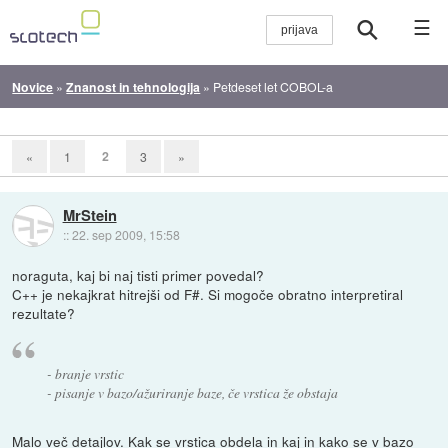
☰
Novice
»
Znanost in tehnologija
»
Petdeset let COBOL-a
2
«
1
3
»
MrStein
::
22. sep 2009, 15:58
noraguta, kaj bi naj tisti primer povedal?
C++ je nekajkrat hitrejši od F#. Si mogoče obratno interpretiral
rezultate?
- branje vrstic
- pisanje v bazo/ažuriranje baze, če vrstica že obstaja
Malo več detajlov. Kak se vrstica obdela in kaj in kako se v bazo