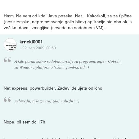
Hmm. Ne vem od kdaj Java poseka .Net... Kakorkoli, za za tipične
(nesistemske, nepremetavanje golih bitov) aplikacije sta oba ok in
več kot dovolj zmogljiva (seveda na sodobnem VM).
krneki0001
::
22. sep 2009, 20:50
A kdo pozna kkšno sodobno orodje za programiranje v Cobolu
za Windows platformo (okna, gumbki, itd...)
Net express, powerbuilder. Zadevi delujeta odlično.
nebivedu, si še zmeraj zdaj v službi? :)
Nope, bil sem do 17h.