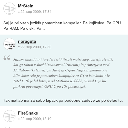
MrStein
::
22. sep 2009, 17:34
Saj je pri vseh jezikih pomemben kompajler. Pa knjižnice. Pa CPU.
Pa RAM. Pa diski. Pa...
noraguta
::
22. sep 2009, 17:50
Jaz sm enkrat lani izvedel test hitrosti matricnega mletja stevilk,
kot ga rabim v sluzbi (znanstveni izracuni) in primerjavo med
Matlabom (ki temelji na Javi) in C-jem. Najbolj zanimivo je
bilo, kako zelo je pomemben kompajler za C (za isto kodo): le
Intel C 10 je bil hitrejsi od Matlaba R2008b, Visual C je bil
parkrat pocasnejsi, GNU C pa 10x pocasnejsi.
itak matlab ma za sabo lapack pa podobne zadeve že po defaultu.
FireSnake
::
22. sep 2009, 18:19