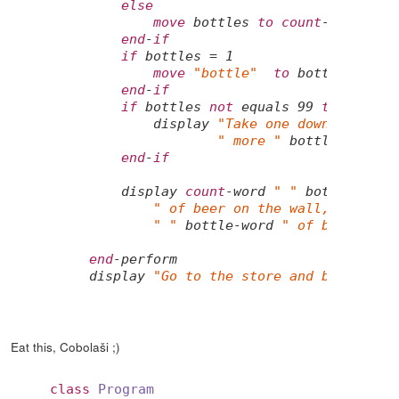
else
move
 bottles 
to
count
-word

end
-
if
if
 bottles = 
1
move
"bottle"
to
 bottle-word

end
-
if
if
 bottles 
not
 equals 
99
then
         display 
"Take one down and pas
" more "
 bottle-word 
"
end
-
if
     display 
count
-word 
" "
 bottle-word 
" of beer on the wall, "
count
" "
 bottle-word 
" of beer."
end
-perform

 display 
"Go to the store and buy some 
Eat this, Cobolaši ;)
class
Program