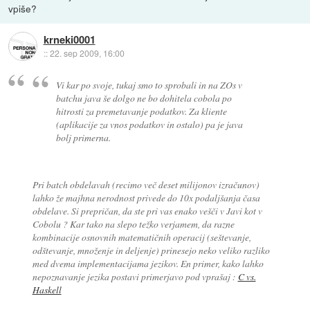
vpiše?
krneki0001
::
22. sep 2009, 16:00
Vi kar po svoje, tukaj smo to sprobali in na ZOs v
batchu java še dolgo ne bo dohitela cobola po
hitrosti za premetavanje podatkov. Za kliente
(aplikacije za vnos podatkov in ostalo) pa je java
bolj primerna.
Pri batch obdelavah (recimo več deset milijonov izračunov)
lahko že majhna nerodnost privede do 10x podaljšanja časa
obdelave. Si prepričan, da ste pri vas enako vešči v Javi kot v
Cobolu ? Kar tako na slepo težko verjamem, da razne
kombinacije osnovnih matematičnih operacij (seštevanje,
odštevanje, množenje in deljenje) prinesejo neko veliko razliko
med dvema implementacijama jezikov. En primer, kako lahko
nepoznavanje jezika postavi primerjavo pod vprašaj :
C vs.
Haskell