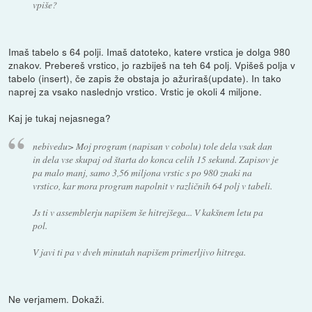
vpiše?
Imaš tabelo s 64 polji. Imaš datoteko, katere vrstica je dolga 980
znakov. Prebereš vrstico, jo razbiješ na teh 64 polj. Vpišeš polja v
tabelo (insert), če zapis že obstaja jo ažuriraš(update). In tako
naprej za vsako naslednjo vrstico. Vrstic je okoli 4 miljone.
Kaj je tukaj nejasnega?
nebivedu> Moj program (napisan v cobolu) tole dela vsak dan
in dela vse skupaj od štarta do konca celih 15 sekund. Zapisov je
pa malo manj, samo 3,56 miljona vrstic s po 980 znaki na
vrstico, kar mora program napolnit v različnih 64 polj v tabeli.
Js ti v assemblerju napišem še hitrejšega... V kakšnem letu pa
pol.
V javi ti pa v dveh minutah napišem primerljivo hitrega.
Ne verjamem. Dokaži.