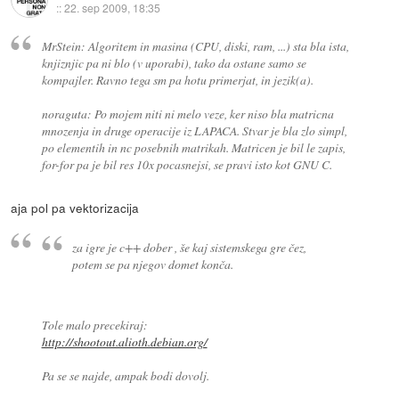
::
22. sep 2009, 18:35
MrStein: Algoritem in masina (CPU, diski, ram, ...) sta bla ista,
knjiznjic pa ni blo (v uporabi), tako da ostane samo se
kompajler. Ravno tega sm pa hotu primerjat, in jezik(a).
noraguta: Po mojem niti ni melo veze, ker niso bla matricna
mnozenja in druge operacije iz LAPACA. Stvar je bla zlo simpl,
po elementih in nc posebnih matrikah. Matricen je bil le zapis,
for-for pa je bil res 10x pocasnejsi, se pravi isto kot GNU C.
aja pol pa vektorizacija
za igre je c++ dober , še kaj sistemskega gre čez,
potem se pa njegov domet konča.
Tole malo precekiraj:
http://shootout.alioth.debian.org/
Pa se se najde, ampak bodi dovolj.