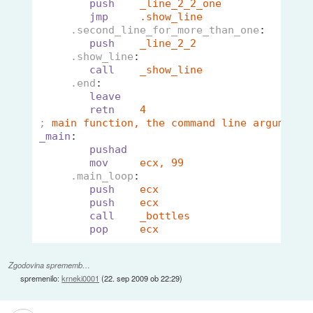
push
_line_2_2_one             ;
jmp
.show_line
.second_line_for_more_than_one
:   
push
_line_2_2                 ;
.show_line
:
call
_show_line
.end
:
leave
retn
4
;
main function, the command line arguments
_main
:        
pushad
mov
ecx, 99                   ;
.main_loop
:
push
ecx
push
ecx
call
_bottles                  ;
pop
ecx
Zgodovina sprememb…
spremenilo:
krneki0001
(
22. sep 2009 ob 22:29
)