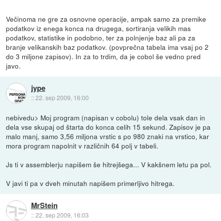
Večinoma ne gre za osnovne operacije, ampak samo za premike
podatkov iz enega konca na drugega, sortiranja velikih mas
podatkov, statistike in podobno, ter za polnjenje baz ali pa za
branje velikanskih baz podatkov. (povprečna tabela ima vsaj po 2
do 3 miljone zapisov). In za to trdim, da je cobol še vedno pred
javo.
jype
::
22. sep 2009, 16:00
nebivedu> Moj program (napisan v cobolu) tole dela vsak dan in
dela vse skupaj od štarta do konca celih 15 sekund. Zapisov je pa
malo manj, samo 3,56 miljona vrstic s po 980 znaki na vrstico, kar
mora program napolnit v različnih 64 polj v tabeli.
Js ti v assemblerju napišem še hitrejšega... V kakšnem letu pa pol.
V javi ti pa v dveh minutah napišem primerljivo hitrega.
MrStein
::
22. sep 2009, 16:03