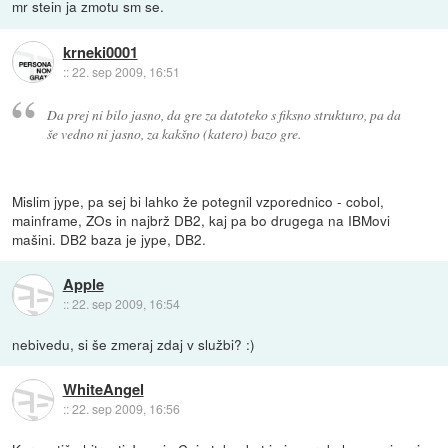
mr stein ja zmotu sm se.
krneki0001
::
22. sep 2009, 16:51
Da prej ni bilo jasno, da gre za datoteko s fiksno strukturo, pa da
še vedno ni jasno, za kakšno (katero) bazo gre.
Mislim jype, pa sej bi lahko že potegnil vzporednico - cobol,
mainframe, ZOs in najbrž DB2, kaj pa bo drugega na IBMovi
mašini. DB2 baza je jype, DB2.
Apple
::
22. sep 2009, 16:54
nebivedu, si še zmeraj zdaj v službi? :)
WhiteAngel
::
22. sep 2009, 16:56