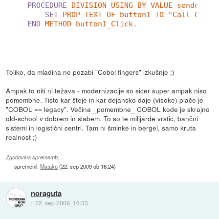
PROCEDURE
DIVISION USING BY VALUE sender e.
SET
PROP-TEXT OF button1 TO "Call COBOL
END
METHOD button1_Click.
Toliko, da mladina ne pozabi "Cobol fingers" izkušnje ;)
Ampak to niti ni težava - modernizacije so sicer super ampak niso
pomembne. Tisto kar šteje in kar dejansko daje (visoke) plače je
"COBOL == legacy". Večina _pomembne_ COBOL kode je skrajno
old-school v dobrem in slabem. To so te milijarde vrstic, bančni
sistemi in logistični centri. Tam ni šminke in bergel, samo kruta
realnost ;)
Zgodovina sprememb…
spremenil:
Matako
(
22. sep 2009 ob 16:24
)
noraguta
::
22. sep 2009, 16:33