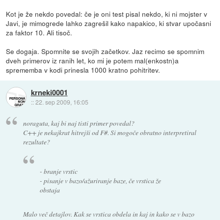
Kot je že nekdo povedal: če je oni test pisal nekdo, ki ni mojster v
Javi, je mimogrede lahko zagrešil kako napakico, ki stvar upočasni
za faktor 10. Ali tisoč.
Se dogaja. Spomnite se svojih začetkov. Jaz recimo se spomnim
dveh primerov iz ranih let, ko mi je potem mal(enkostn)a
sprememba v kodi prinesla 1000 kratno pohitritev.
krneki0001
::
22. sep 2009, 16:05
noraguta, kaj bi naj tisti primer povedal?
C++ je nekajkrat hitrejši od F#. Si mogoče obratno interpretiral
rezultate?
- branje vrstic
- pisanje v bazo/ažuriranje baze, če vrstica že
obstaja
Malo več detajlov. Kak se vrstica obdela in kaj in kako se v bazo