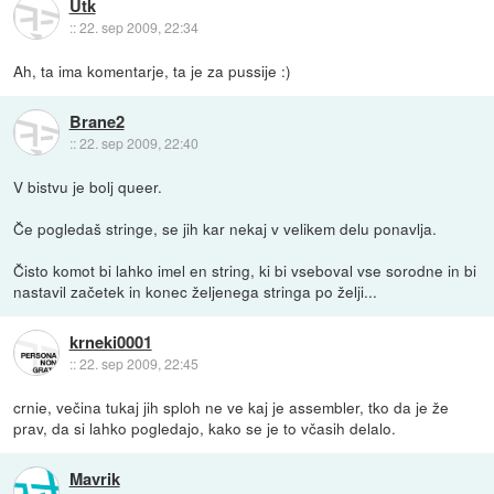
Utk
::
22. sep 2009, 22:34
Ah, ta ima komentarje, ta je za pussije :)
Brane2
::
22. sep 2009, 22:40
V bistvu je bolj queer.
Če pogledaš stringe, se jih kar nekaj v velikem delu ponavlja.
Čisto komot bi lahko imel en string, ki bi vseboval vse sorodne in bi
nastavil začetek in konec željenega stringa po želji...
krneki0001
::
22. sep 2009, 22:45
crnie, večina tukaj jih sploh ne ve kaj je assembler, tko da je že
prav, da si lahko pogledajo, kako se je to včasih delalo.
Mavrik