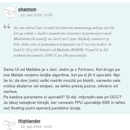
phantom
::
22. sep 2009, 19:39
Jaz sm enkrat lani izvedel test hitrosti matricnega mletja stevilk,
kot ga rabim v sluzbi (znanstveni izracuni) in primerjavo med
Matlabom (ki temelji na Javi) in C-jem. Najbolj zanimivo je
bilo, kako zelo je pomemben kompajler za C (za isto kodo): le
Intel C 10 je bil hitrejsi od Matlaba R2008b, Visual C je bil
parkrat pocasnejsi, GNU C pa 10x pocasnejsi.
Samo UI od Matlaba je v Javi. Jedro je v Fortranu. Kot drugo pa
ima Matlab verjetno boljše algoritme, kot pa si jih ti uporabil. Npr.
že to, da dve (zelo) veliki matriki množiš po blokih, namesto cela
vrstica skalarno cel stolpec, se lahko precej pozna, odvisno od
cachea.
Pa kakšne parametre si uporabil? Si dal -mfpmath=sse pri GCC?
Je takoj nekajkrat hitrejši, ker namesto FPU uporablja SSE in lahko
več floating-point operacij paralelno izvaja.
Highlander
::
22. sep 2009, 19:52