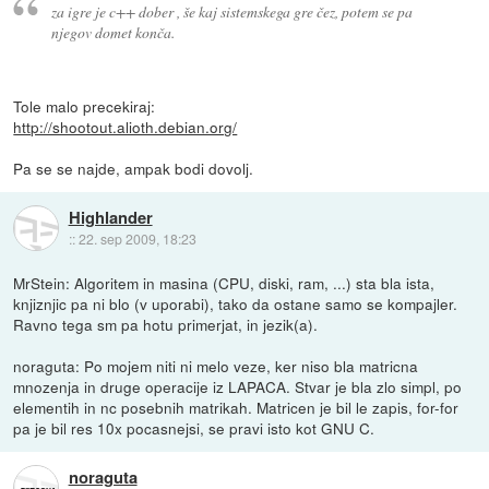
za igre je c++ dober , še kaj sistemskega gre čez, potem se pa
njegov domet konča.
Tole malo precekiraj:
http://shootout.alioth.debian.org/
Pa se se najde, ampak bodi dovolj.
Highlander
::
22. sep 2009, 18:23
MrStein: Algoritem in masina (CPU, diski, ram, ...) sta bla ista,
knjiznjic pa ni blo (v uporabi), tako da ostane samo se kompajler.
Ravno tega sm pa hotu primerjat, in jezik(a).
noraguta: Po mojem niti ni melo veze, ker niso bla matricna
mnozenja in druge operacije iz LAPACA. Stvar je bla zlo simpl, po
elementih in nc posebnih matrikah. Matricen je bil le zapis, for-for
pa je bil res 10x pocasnejsi, se pravi isto kot GNU C.
noraguta