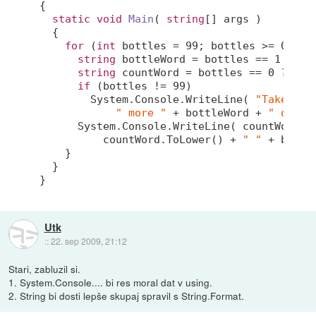
{

static
void
Main
(
string
[] args 
)
  {

for
 (
int
 bottles = 
99
; bottles >= 
0
; --
string
 bottleWord = bottles == 
1
 ? 
"B
string
 countWord = bottles == 
0
 ? 
"No
if
 (bottles != 
99
)

        System.Console.WriteLine( 
"Take one
" more "
 + bottleWord + 
" of be
      System.Console.WriteLine( countWord +
          countWord.ToLower() + 
" "
 + bottl
    }

  }

Utk
::
22. sep 2009, 21:12
Stari, zabluzil si.
1. System.Console.... bi res moral dat v using.
2. String bi dosti lepše skupaj spravil s String.Format.