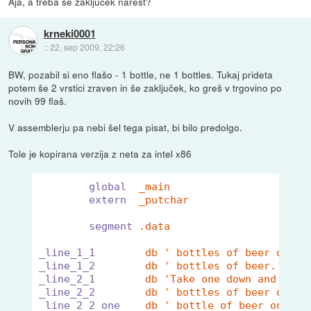
Aja, a treba se zakljucek narest?
krneki0001
::
22. sep 2009, 22:26
BW, pozabil si eno flašo - 1 bottle, ne 1 bottles. Tukaj prideta
potem še 2 vrstici zraven in še zaključek, ko greš v trgovino po
novih 99 flaš.
V assemblerju pa nebi šel tega pisat, bi bilo predolgo.
Tole je kopirana verzija z neta za intel x86
global
_main
extern
_putchar
segment
.data
_line_1_1
db ' bottles of beer on th
_line_1_2
db ' bottles of beer.', 13
_line_2_1
db 'Take one down and pass
_line_2_2
db ' bottles of beer on th
_line_2_2_one
db ' bottle of beer on the