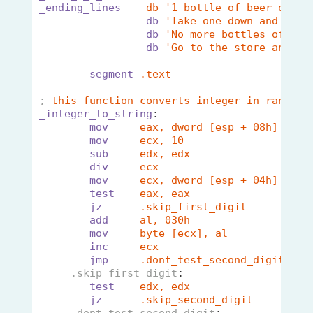
_ending_lines
db '1 bottle of beer on th
db
'Take one down and pass
db
'No more bottles of bee
db
'Go to the store and bu
segment
.text
;
this function converts integer in range 0
_integer_to_string
:
mov
eax, dword [esp + 08h]    ;
mov
ecx, 10                   ;
sub
edx, edx                  
div
ecx                       ;
mov
ecx, dword [esp + 04h]    ;
test
eax, eax                  ;
jz
.skip_first_digit         ;
add
al, 030h                  ;
mov
byte [ecx], al            ;
inc
ecx                       ;
jmp
.dont_test_second_digit   ;
.skip_first_digit
:                   
;
test
edx, edx
jz
.skip_second_digit