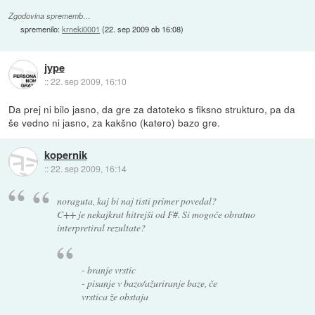
Zgodovina sprememb…
spremenilo:
krneki0001
(
22. sep 2009 ob 16:08
)
jype
::
22. sep 2009, 16:10
Da prej ni bilo jasno, da gre za datoteko s fiksno strukturo, pa da
še vedno ni jasno, za kakšno (katero) bazo gre.
kopernik
::
22. sep 2009, 16:14
noraguta, kaj bi naj tisti primer povedal?
C++ je nekajkrat hitrejši od F#. Si mogoče obratno
interpretiral rezultate?
- branje vrstic
- pisanje v bazo/ažuriranje baze, če
vrstica že obstaja