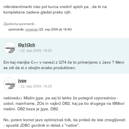
mikrobenčmarki niso pol kurca vredni! sploh pa , da bi na
kompleksne zadeve gledal preko njih.
Zgodovina sprememb…
spremenilo:
noraguta
(
22. sep 2009 ob 18:40
)
l0g1t3ch
::
22. sep 2009, 19:22
Em kaj manjka C++ v navezi z QT4 če to primerjamo z Javo ? Meni
se zdi da si z obojim enako produktiven.
jype
::
22. sep 2009, 19:29
nebivedu> Mislim jype, pa sej bi lahko že potegnil vzporednico -
cobol, mainframe, ZOs in najbrž DB2, kaj pa bo drugega na IBMovi
mašini. DB2 baza je jype, DB2.
No, potem komot javo optimiziraš tolk, da prideš do iste zmogljivosti
- spustiš JDBC gonilnik in delaš z "native".