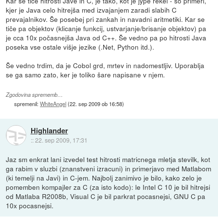
Kar se tiče hitrosti Jave in C, je tako, kot je jype rekel - so primeri,
kjer je Java celo hitrejša med izvajanjem zaradi slabih C
prevajalnikov. Še posebej pri zankah in navadni aritmetiki. Kar se
tiče pa objektov (klicanje funkcij, ustvarjanje/brisanje objektov) pa
je cca 10x počasnejša Java od C++. Še vedno pa po hitrosti Java
poseka vse ostale višje jezike (.Net, Python itd.).
Še vedno trdim, da je Cobol grd, mrtev in nadomestljiv. Uporablja
se ga samo zato, ker je toliko šare napisane v njem.
Zgodovina sprememb…
spremenil:
WhiteAngel
(
22. sep 2009 ob 16:58
)
Highlander
::
22. sep 2009, 17:31
Jaz sm enkrat lani izvedel test hitrosti matricnega mletja stevilk, kot
ga rabim v sluzbi (znanstveni izracuni) in primerjavo med Matlabom
(ki temelji na Javi) in C-jem. Najbolj zanimivo je bilo, kako zelo je
pomemben kompajler za C (za isto kodo): le Intel C 10 je bil hitrejsi
od Matlaba R2008b, Visual C je bil parkrat pocasnejsi, GNU C pa
10x pocasnejsi.