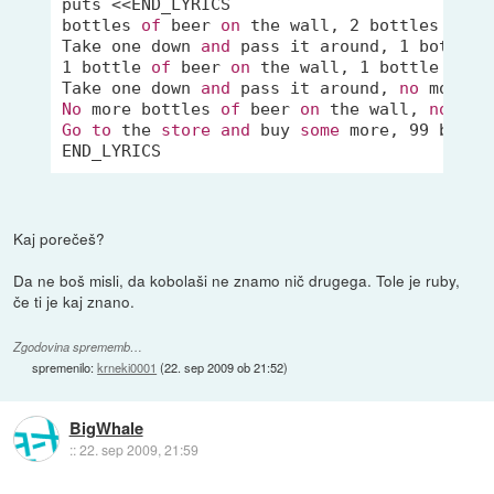
puts <<END_LYRICS

bottles 
of
 beer 
on
 the wall, 
2
 bottles 
of
 b
Take one down 
and
 pass it around, 
1
 bottle 
1
 bottle 
of
 beer 
on
 the wall, 
1
 bottle 
of
 b
Take one down 
and
 pass it around, 
no
 more b
No
 more bottles 
of
 beer 
on
 the wall, 
no
 mor
Go
to
 the 
store
and
 buy 
some
 more, 
99
 bottl
Kaj porečeš?
Da ne boš misli, da kobolaši ne znamo nič drugega. Tole je ruby,
če ti je kaj znano.
Zgodovina sprememb…
spremenilo:
krneki0001
(
22. sep 2009 ob 21:52
)
BigWhale
::
22. sep 2009, 21:59