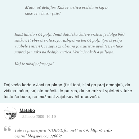
Malo več detajlov. Kak se vrstica obdela in kaj in
kako se v bazo vpiše?
Imaš tabelo s 64 polji. Imaš datoteko, katere vrstica je dolga 980
znakov. Prebereš vrstico, jo razbiješ na teh 64 polj. Vpišeš polja
v tabelo (insert), če zapis že obstaja jo ažuriraš(update). In tako
naprej za vsako naslednjo vrstico. Vrstic je okoli 4 miljone.
Kaj je tukaj nejasnega?
Daj vašo kodo v Javi na plano (tisti test, ki si ga prej omenjal), da
vidimo točno, kaj ste počeli. Je pa res, da ko enkrat vpleteš v take
teste še bazo, se možnost zajebkov hitro poveča.
Matako
::
22. sep 2009, 16:19
Tule še primerjava "COBOL for .net" in C#:
http://nerds-
central.blogspot.com/2009/...