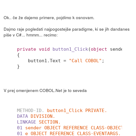
Ok.. če že dajemo primere, pojdimo k osnovam.
Dajmo raje pogledati najpogostejše paradigme, ki se jih dandanes
piše v C#... hmmm... recimo:
private
void
button1_Click
(
object
 sender, S
{

    button1.Text = 
"Call COBOL"
;

V prej omenjenem COBOL.Net je to seveda
METHOD-ID.
button1_Click PRIVATE.
DATA
DIVISION.
LINKAGE
SECTION.
01
sender OBJECT REFERENCE CLASS-OBJECT.
01
e OBJECT REFERENCE CLASS-EVENTARGS.