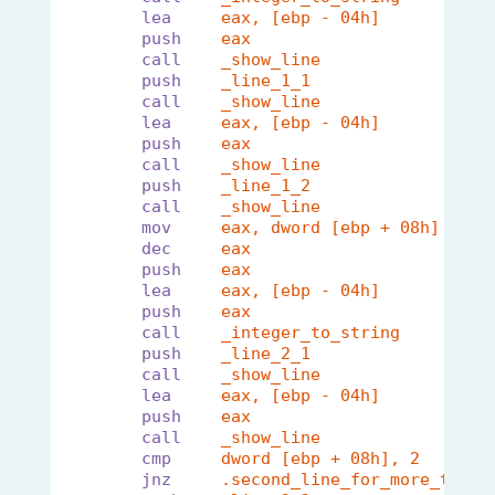
lea
eax, [ebp - 04h]
push
eax
call
_show_line                ;
push
_line_1_1
call
_show_line                ;
lea
eax, [ebp - 04h]
push
eax
call
_show_line                ;
push
_line_1_2
call
_show_line                ;
mov
eax, dword [ebp + 08h]
dec
eax                       ;
push
eax
lea
eax, [ebp - 04h]
push
eax
call
_integer_to_string        ;
push
_line_2_1
call
_show_line                ;
lea
eax, [ebp - 04h]
push
eax
call
_show_line                ;
cmp
dword [ebp + 08h], 2
jnz
.second_line_for_more_than_