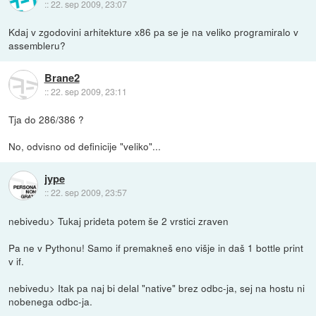
::
22. sep 2009, 23:07
Kdaj v zgodovini arhitekture x86 pa se je na veliko programiralo v
assembleru?
Brane2
::
22. sep 2009, 23:11
Tja do 286/386 ?
No, odvisno od definicije "veliko"...
jype
::
22. sep 2009, 23:57
nebivedu> Tukaj prideta potem še 2 vrstici zraven
Pa ne v Pythonu! Samo if premakneš eno višje in daš 1 bottle print
v if.
nebivedu> Itak pa naj bi delal "native" brez odbc-ja, sej na hostu ni
nobenega odbc-ja.