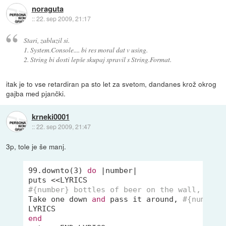
noraguta
::
22. sep 2009, 21:17
Stari, zabluzil si.
1. System.Console.... bi res moral dat v using.
2. String bi dosti lepše skupaj spravil s String.Format.
itak je to vse retardiran pa sto let za svetom, dandanes krož okrog
gajba med pjančki.
krneki0001
::
22. sep 2009, 21:47
3p, tole je še manj.
99.downto(3) 
do
 |
number
|

#{number} bottles of beer on the wall, #{nu
Take one down 
and
 pass it around, 
#{number 
end