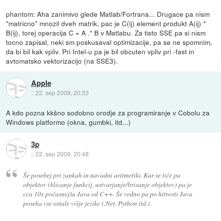
phantom: Aha zanimivo glede Matlab/Fortrana... Drugace pa nism
"matricno" mnozil dveh matrik, pac je C(ij) element produkt A(ij) *
B(ij), torej operacija C = A .* B v Matlabu. Za tisto SSE pa si nism
tocno zapisal, neki sm poskusaval optimizacije, pa se ne spomnim,
da bi bil kak vpliv. Pri Intel-u pa je bil obcuten vpliv pri -fast in
avtomatsko vektorizacijo (na SSE3).
Apple
::
22. sep 2009, 20:33
A kdo pozna kkšno sodobno orodje za programiranje v Cobolu za
Windows platformo (okna, gumbki, itd...)
3p
::
22. sep 2009, 20:48
Še posebej pri zankah in navadni aritmetiki. Kar se tiče pa
objektov (klicanje funkcij, ustvarjanje/brisanje objektov) pa je
cca 10x počasnejša Java od C++. Še vedno pa po hitrosti Java
poseka vse ostale višje jezike (.Net, Python itd.).