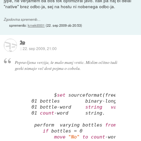
jype, ne verjamem da boš tok optimiziral javo. Itak pa naj bi delal
"native" brez odbc-ja, sej na hostu ni nobenega odbc-ja.
Zgodovina sprememb…
spremenilo:
krneki0001
(
22. sep 2009 ob 20:53
)
3p
::
22. sep 2009, 21:00
Popravljena verzija, še malo manj vrstic. Mislim očitno tudi
geeki nimajo več dost pojma o cobolu.
         $
set
 sourceformat(free)

01
 bottles         
binary
-long.

01
 bottle-word     
string
value
"bot
01
count
-word      string.

  perform  
varying
 bottles 
from
99
by
-
if
 bottles = 
0
move
"No"
to
count
-word
