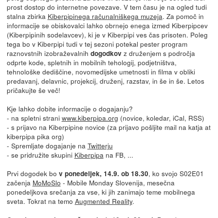
prost dostop do internetne povezave. V tem času je na ogled tudi
stalna zbirka
Kiberpipinega računalniškega muzeja
. Za pomoč in
informacije se obiskovalci lahko obrnejo enega izmed Kiberpipcev
(Kiberpipinih sodelavcev), ki je v Kiberpipi ves čas prisoten. Poleg
tega bo v Kiberpipi tudi v tej sezoni potekal pester program
raznovstnih izobraževalnih
z druženjem s področja
dogodkov
odprte kode, spletnih in mobilnih tehologij, podjetništva,
tehnološke dediščine, novomedijske umetnosti in filma v obliki
predavanj, delavnic, projekcij, druženj, razstav, in še in še. Letos
pričakujte še več!
Kje lahko dobite informacije o dogajanju?
- na spletni strani
www.kiberpipa.org
(novice, koledar, iCal, RSS)
- s prijavo na Kiberpipine novice (za prijavo pošljite mail na katja at
kiberpipa pika org)
- Spremljate dogajanje na
Twitterju
- se pridružite skupini
Kiberpipa
na FB, ...
Prvi dogodek bo
, ko svojo S02E01
v ponedeljek, 14.9. ob 18.30
začenja
MoMoSlo
- Mobile Monday Slovenija, mesečna
ponedeljkova srečanja za vse, ki jih zanimajo teme mobilnega
sveta. Tokrat na temo
Augmented Reality
.