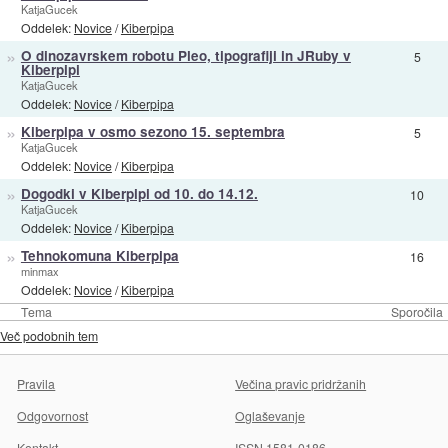
KatjaGucek
Oddelek:
Novice
/
Kiberpipa
»
O dinozavrskem robotu Pleo, tipografiji in JRuby v
5
Kiberpipi
KatjaGucek
Oddelek:
Novice
/
Kiberpipa
»
Kiberpipa v osmo sezono 15. septembra
5
KatjaGucek
Oddelek:
Novice
/
Kiberpipa
»
Dogodki v Kiberpipi od 10. do 14.12.
10
KatjaGucek
Oddelek:
Novice
/
Kiberpipa
»
Tehnokomuna Kiberpipa
16
minmax
Oddelek:
Novice
/
Kiberpipa
Tema
Sporočila
Več podobnih tem
Pravila
Večina pravic pridržanih
Odgovornost
Oglaševanje
Kontakt
ISSN 1581-0186