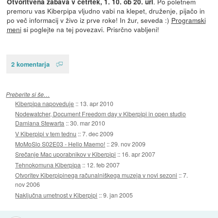
. Po poletnem
Otvoritvena zabava
v četrtek, 1. 10. ob 20. uri
premoru vas Kiberpipa vljudno vabi na klepet, druženje, pijačo in
po več informacij v živo iz prve roke! In žur, seveda :)
Programski
meni
si poglejte na tej povezavi. Prisrčno vabljeni!
2 komentarja
Preberite si še…
Kiberpipa napoveduje
::
13. apr 2010
Nodewatcher, Document Freedom day v Kiberpipi in open studio
Damiana Stewarta
::
30. mar 2010
V Kiberpipi v tem tednu
::
7. dec 2009
MoMoSlo S02E03 - Hello Maemo!
::
29. nov 2009
Srečanje Mac uporabnikov v Kiberpipi
::
16. apr 2007
Tehnokomuna Kiberpipa
::
12. feb 2007
Otvoritev Kiberpipinega računalniškega muzeja v novi sezoni
::
7.
nov 2006
Naključna umetnost v Kiberpipi
::
9. jan 2005