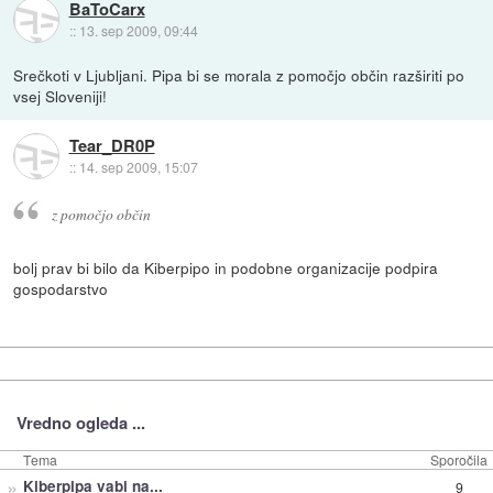
BaToCarx
::
13. sep 2009, 09:44
Srečkoti v Ljubljani. Pipa bi se morala z pomočjo občin razširiti po
vsej Sloveniji!
Tear_DR0P
::
14. sep 2009, 15:07
z pomočjo občin
bolj prav bi bilo da Kiberpipo in podobne organizacije podpira
gospodarstvo
Vredno ogleda ...
Tema
Sporočila
»
Kiberpipa vabi na...
9