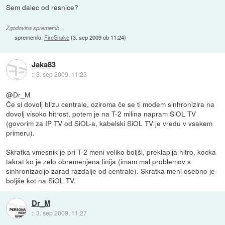
Sem dalec od resnice?
Zgodovina sprememb…
spremenilo:
FireSnake
(
3. sep 2009 ob 11:24
)
Jaka83
::
3. sep 2009, 11:23
@Dr_M
Če si dovolj blizu centrale, oziroma če se ti modem sinhronizira na
dovolj visoko hitrost, potem je na T-2 milina napram SiOL TV
(govorim za IP TV od SiOL-a, kabelski SiOL TV je vredu v vsakem
primeru).
Skratka vmesnik je pri T-2 meni veliko boljši, preklaplja hitro, kocka
takrat ko je zelo obremenjena linija (imam mal problemov s
sinhronizacijo zarad razdalje od centrale). Skratka meni osebno je
boljše kot na SiOL TV.
Dr_M
::
3. sep 2009, 11:27