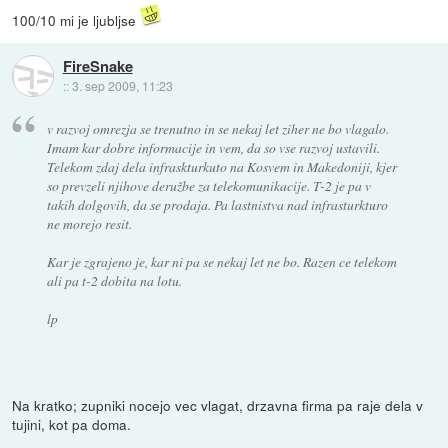
100/10 mi je ljubljse
FireSnake
::
3. sep 2009, 11:23
v razvoj omrezja se trenutno in se nekaj let ziher ne bo vlagalo.
Imam kar dobre informacije in vem, da so vse razvoj ustavili.
Telekom zdaj dela infraskturkuto na Kosvem in Makedoniji, kjer
so prevzeli njihove deružbe za telekomunikacije. T-2 je pa v
takih dolgovih, da se prodaja. Pa lastnistva nad infrasturkturo
ne morejo resit.
Kar je zgrajeno je, kar ni pa se nekaj let ne bo. Razen ce telekom
ali pa t-2 dobita na lotu.
lp
Na kratko; zupniki nocejo vec vlagat, drzavna firma pa raje dela v
tujini, kot pa doma.