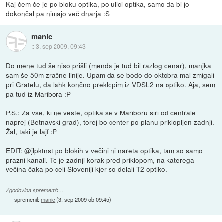
Kaj čem če je po bloku optika, po ulici optika, samo da bi jo
dokončal pa nimajo več dnarja :S
manic
::
3. sep 2009, 09:43
Do mene tud še niso prišli (menda je tud bil razlog denar), manjka
sam še 50m zračne linije. Upam da se bodo do oktobra mal zmigali
pri Gratelu, da lahk končno preklopim iz VDSL2 na optiko. Aja, sem
pa tud iz Maribora :P
P.S.: Za vse, ki ne veste, optika se v Mariboru širi od centrale
naprej (Betnavski grad), torej bo center po planu priklopljen zadnji.
Žal, taki je lajf :P
EDIT: @jlpktnst po blokih v večini ni nareta optika, tam so samo
prazni kanali. To je zadnji korak pred priklopom, na katerega
večina čaka po celi Sloveniji kjer so delali T2 optiko.
Zgodovina sprememb…
spremenil:
manic
(
3. sep 2009 ob 09:45
)