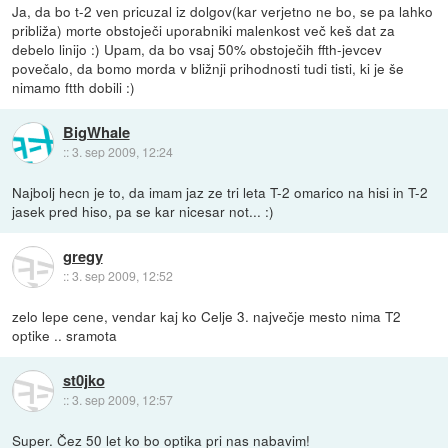
Ja, da bo t-2 ven pricuzal iz dolgov(kar verjetno ne bo, se pa lahko
približa) morte obstoječi uporabniki malenkost več keš dat za
debelo linijo :) Upam, da bo vsaj 50% obstoječih ffth-jevcev
povečalo, da bomo morda v bližnji prihodnosti tudi tisti, ki je še
nimamo ftth dobili :)
BigWhale
::
3. sep 2009, 12:24
Najbolj hecn je to, da imam jaz ze tri leta T-2 omarico na hisi in T-2
jasek pred hiso, pa se kar nicesar not... :)
gregy
::
3. sep 2009, 12:52
zelo lepe cene, vendar kaj ko Celje 3. največje mesto nima T2
optike .. sramota
st0jko
::
3. sep 2009, 12:57
Super. Čez 50 let ko bo optika pri nas nabavim!