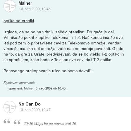
Malner
::
3. sep 2009, 10:45
optika na Vrhniki
Izgleda, da se bo na vrhniki začelo premikat. Drugače je del
Vrhnike že pokrit z optiko Telekoma in T-2. Naš konec ima že dve
leti pod zemljo pripravljene cevi za Telekomovo omrežje, vendar
vmes še manjka del omrežja, zato nas ne morejo povezati. Glede
na to, da gre za Gratel predvidevam, da se bo vleklo T-2 optiko in
se sprašujem, kako bodo v Telekomove cevi dali T-2 optiko.
Ponovnega prekopavanja ulice ne bomo dovolili.
Zgodovina sprememb…
spremenil:
Malner
(
3. sep 2009 ob 10:45
)
No Can Do
::
3. sep 2009, 10:47
50/50 Mbps bo po novem stal 30