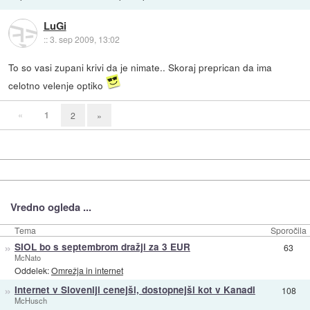
LuGi
::
3. sep 2009, 13:02
To so vasi zupani krivi da je nimate.. Skoraj preprican da ima
celotno velenje optiko
«
1
2
»
Vredno ogleda ...
Tema
Sporočila
»
SIOL bo s septembrom dražji za 3 EUR
63
McNato
Oddelek:
Omrežja in internet
»
Internet v Sloveniji cenejši, dostopnejši kot v Kanadi
108
McHusch