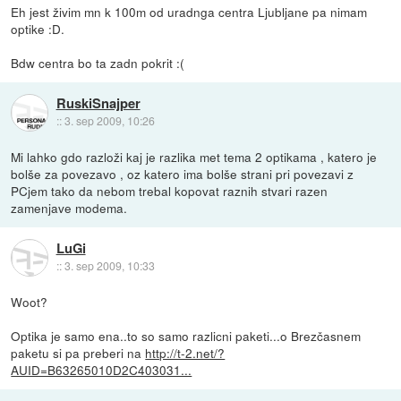
Eh jest živim mn k 100m od uradnga centra Ljubljane pa nimam
optike :D.
Bdw centra bo ta zadn pokrit :(
RuskiSnajper
::
3. sep 2009, 10:26
Mi lahko gdo razloži kaj je razlika met tema 2 optikama , katero je
bolše za povezavo , oz katero ima bolše strani pri povezavi z
PCjem tako da nebom trebal kopovat raznih stvari razen
zamenjave modema.
LuGi
::
3. sep 2009, 10:33
Woot?
Optika je samo ena..to so samo razlicni paketi...o Brezčasnem
paketu si pa preberi na
http://t-2.net/?
AUID=B63265010D2C403031...