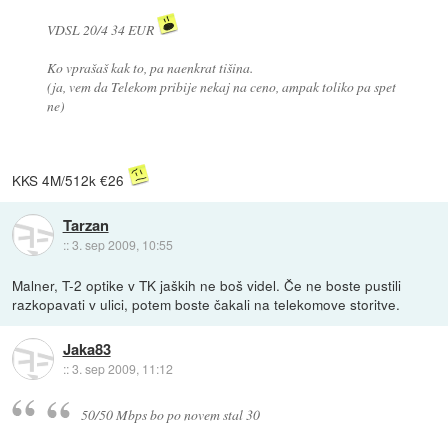
VDSL 20/4 34 EUR
Ko vprašaš kak to, pa naenkrat tišina.
(ja, vem da Telekom pribije nekaj na ceno, ampak toliko pa spet
ne)
KKS 4M/512k €26
Tarzan
::
3. sep 2009, 10:55
Malner, T-2 optike v TK jaških ne boš videl. Če ne boste pustili
razkopavati v ulici, potem boste čakali na telekomove storitve.
Jaka83
::
3. sep 2009, 11:12
50/50 Mbps bo po novem stal 30