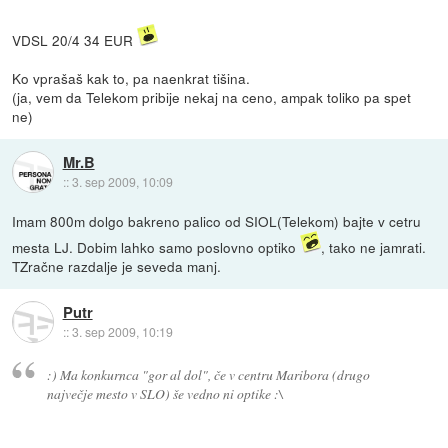
VDSL 20/4 34 EUR
Ko vprašaš kak to, pa naenkrat tišina.
(ja, vem da Telekom pribije nekaj na ceno, ampak toliko pa spet
ne)
Mr.B
::
3. sep 2009, 10:09
Imam 800m dolgo bakreno palico od SIOL(Telekom) bajte v cetru
mesta LJ. Dobim lahko samo poslovno optiko
, tako ne jamrati.
TZračne razdalje je seveda manj.
Putr
::
3. sep 2009, 10:19
:) Ma konkurnca "gor al dol", če v centru Maribora (drugo
največje mesto v SLO) še vedno ni optike :\