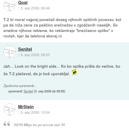
Gost
::
3. sep 2009, 09:49
T-2 bi moral najprej povečati doseg njihovih optičnih povezav, kot
pa da niža cene za peščico srečnežev v zgoščenih naseljih. So
smešne njihove reklame, ko reklamirajo *brezčasno optiko* v
rovtah, kjer še telefona skoraj ni.
Senitel
::
3. sep 2009, 09:55
Jah... Look on the bright side... Ko bo optika prišla do večine, bo
že T-2 plačeval, da jo boš uporabljal.
Zgodovina sprememb…
spremenil:
Senitel
(
3. sep 2009 ob 09:55
)
MrStein
::
3. sep 2009, 10:04
50/50 Mbps bo po novem stal 30