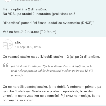
T-2 na optiki ima 2 dinamična.
Na VDSL pa uradni 2, neuradno (praktično) pa 3.
"dinamično" pomeni "ni fiksno, dodeli se avtomatsko (DHCP)"
Več na
http://t-2.rula.net
(T-2 forum)
clix
::
3. sep 2009, 12:06
Če vzameš statiko na optiki dobiš statiko + 2 (ali pa 3) dinamične.
pri t-2 dobiš 2 statična IPja ki se dinamično preklapljata pa še
to ni nekega pravila. lahko 5x resetiraš modem pa bo isti IP, 6ič
pa menja
Če ne naročiš posebaj statike, je ne dobiš. V nobenem primeru pa
na dibiš 2 statična. Morda če si poslovni uporabnik, bi se dalo
zmenit. In samo zato ker se dinamični IP ji skoz ne menjajo, še ne
pomeni da so statični.