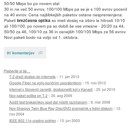
50/50 Mbps bo po novem stal
30 in ne več 50 evrov, 100/100 Mbps pa se je s 100 evrov pocenil
na 40 evrov. Cena najšibkejših paketov ostane nespremenjena.
Paketi
so imeli doslej na izbiro le hitrosti 10/10
brezčasna optika
ali 100/100, po novem pa so dobili še vse vmesne - 20/20 za 44,
50/50 za 46, 100/10 za 36 in cenejših 100/100 Mbps za 56 evrov.
Novi paketi bodo na voljo od 1. oktobra.
91 komentarjev
Preberite si še…
T-2 draži dostop do interneta
::
11. jan 2013
Google Fiber na voljo končnim uporabnikom
::
15. nov 2012
Internet v Sloveniji cenejši, dostopnejši kot v Kanadi
::
25. jul 2010
Nov paket optike pri T-2
::
20. avg 2009
Acid3 test brskalnikov spet dal misliti razvijalcem
::
6. mar 2008
Nov Sharpov Twin Blue Ray Disc/DVD snemalnik s trdim diskom
::
12.
nov 2004
IEEE 802.11g uradno potrjen
::
13. jun 2003