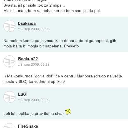
Svašta, jst pr siolu tok za 2mbps...
Mislm... mah, bom raj nehal ker se bom sam pizdu pol.
bsaksida
::
3. sep 2009, 09:26
Na našem koncu pa je zmanjkalo denarja da bi ga napelal, glih
moja bajta bi mogla bit napelana. Prekleto
Backup22
::
3. sep 2009, 09:28
:) Ma konkurnca "gor al dol", če v centru Maribora (drugo največje
mesto v SLO) še vedno ni optike :\
LuGi
::
3. sep 2009, 09:29
Leti leti..optika je prav fletna stvar
FireSnake