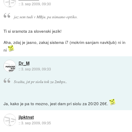
::
3. sep 2009, 09:30
jaz sem tudi v MBju. pa nimamo optiko.
Ti si sramota za slovenski jezik!
Aha, zdaj je jasno, zakaj sistema i7 (mokrim sanjam navkljub) ni in
ni
Dr_M
::
3. sep 2009, 09:33
Svašta, jst pr siolu tok za 2mbps..
Ja, kako je pa to mozno, jest dam pri siolu za 20/20 26€.
jlpktnst
::
3. sep 2009, 09:35