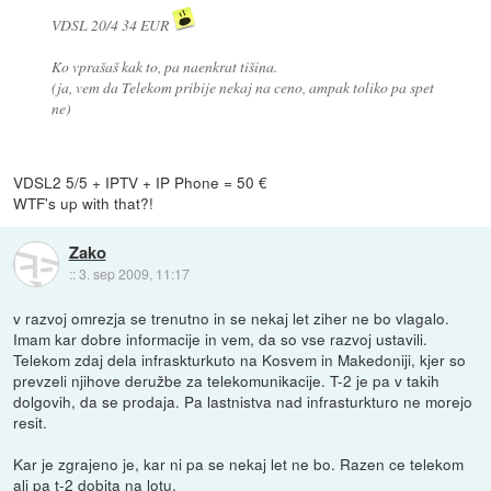
VDSL 20/4 34 EUR
Ko vprašaš kak to, pa naenkrat tišina.
(ja, vem da Telekom pribije nekaj na ceno, ampak toliko pa spet
ne)
VDSL2 5/5 + IPTV + IP Phone = 50 €
WTF's up with that?!
Zako
::
3. sep 2009, 11:17
v razvoj omrezja se trenutno in se nekaj let ziher ne bo vlagalo.
Imam kar dobre informacije in vem, da so vse razvoj ustavili.
Telekom zdaj dela infraskturkuto na Kosvem in Makedoniji, kjer so
prevzeli njihove deružbe za telekomunikacije. T-2 je pa v takih
dolgovih, da se prodaja. Pa lastnistva nad infrasturkturo ne morejo
resit.
Kar je zgrajeno je, kar ni pa se nekaj let ne bo. Razen ce telekom
ali pa t-2 dobita na lotu.