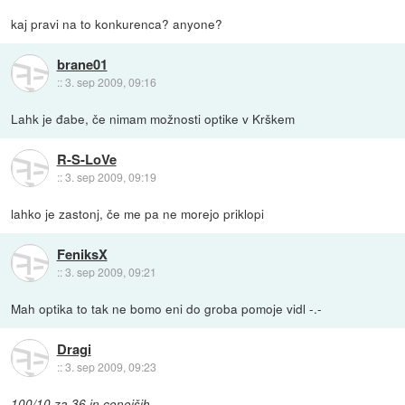
kaj pravi na to konkurenca? anyone?
brane01
::
3. sep 2009, 09:16
Lahk je đabe, če nimam možnosti optike v Krškem
R-S-LoVe
::
3. sep 2009, 09:19
lahko je zastonj, če me pa ne morejo priklopi
FeniksX
::
3. sep 2009, 09:21
Mah optika to tak ne bomo eni do groba pomoje vidl -.-
Dragi
::
3. sep 2009, 09:23
100/10 za 36 in cenejših