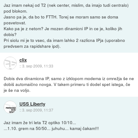
Jaz imam nekaj od T2 (nek center, mislim, da imajo tudi centralo)
pod blokom.
Jasno pa je, da bo to FTTH. Torej se moram samo se doma
posvetovat.
Kako pa je z netom? Je mozen dinamicni IP in ce je, koliko jih
dobis?
Pri siolu mi je to vsec, da imam lahko 2 razlicna IPja (uporabno
predvsem za rapidshare ipd).
clix
::
3. sep 2009, 11:33
Dobis dva dinamicna IP, samo z izklopom modema iz omrežja še ne
dobiš automaično novga. V takem primeru ti dodel spet istega, če
je še na voljo.
USS Liberty
::
3. sep 2009, 11:37
Jaz imam že tri leta T2 optiko 10/10...
...1.10. grem na 50/50... juhuhu... kamaj čakam!!!