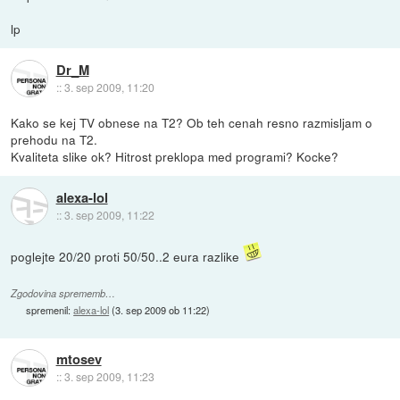
lp
Dr_M
::
3. sep 2009, 11:20
Kako se kej TV obnese na T2? Ob teh cenah resno razmisljam o
prehodu na T2.
Kvaliteta slike ok? Hitrost preklopa med programi? Kocke?
alexa-lol
::
3. sep 2009, 11:22
poglejte 20/20 proti 50/50..2 eura razlike
Zgodovina sprememb…
spremenil:
alexa-lol
(
3. sep 2009 ob 11:22
)
mtosev
::
3. sep 2009, 11:23