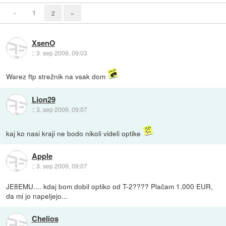
«
1
2
»
XsenO
::
3. sep 2009, 09:03
Warez ftp strežnik na vsak dom
Lion29
::
3. sep 2009, 09:07
kaj ko nasi kraji ne bodo nikoli videli optike
Apple
::
3. sep 2009, 09:07
JE8EMU.... kdaj bom dobil optiko od T-2???? Plačam 1.000 EUR,
da mi jo napeljejo...
Chelios