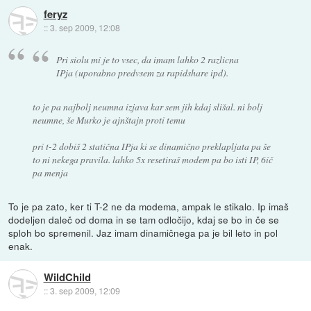
feryz
::
3. sep 2009, 12:08
Pri siolu mi je to vsec, da imam lahko 2 razlicna
IPja (uporabno predvsem za rapidshare ipd).
to je pa najbolj neumna izjava kar sem jih kdaj slišal. ni bolj
neumne, še Murko je ajnštajn proti temu
pri t-2 dobiš 2 statična IPja ki se dinamično preklapljata pa še
to ni nekega pravila. lahko 5x resetiraš modem pa bo isti IP, 6ič
pa menja
To je pa zato, ker ti T-2 ne da modema, ampak le stikalo. Ip imaš
dodeljen daleč od doma in se tam odločijo, kdaj se bo in če se
sploh bo spremenil. Jaz imam dinamičnega pa je bil leto in pol
enak.
WildChild
::
3. sep 2009, 12:09