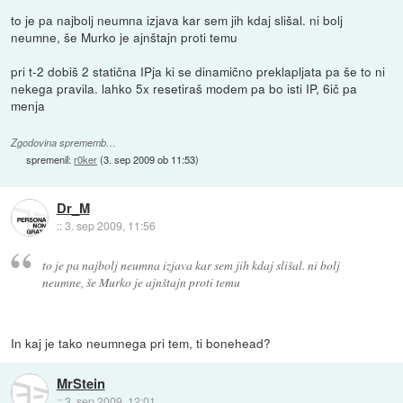
to je pa najbolj neumna izjava kar sem jih kdaj slišal. ni bolj
neumne, še Murko je ajnštajn proti temu
pri t-2 dobiš 2 statična IPja ki se dinamično preklapljata pa še to ni
nekega pravila. lahko 5x resetiraš modem pa bo isti IP, 6ič pa
menja
Zgodovina sprememb…
spremenil:
r0ker
(
3. sep 2009 ob 11:53
)
Dr_M
::
3. sep 2009, 11:56
to je pa najbolj neumna izjava kar sem jih kdaj slišal. ni bolj
neumne, še Murko je ajnštajn proti temu
In kaj je tako neumnega pri tem, ti bonehead?
MrStein
::
3. sep 2009, 12:01