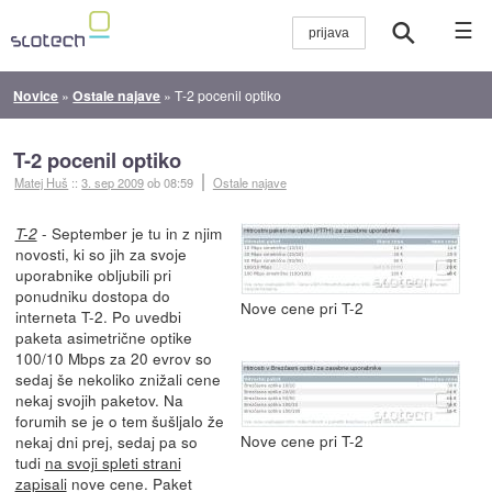
☰
Novice
»
Ostale najave
»
T-2 pocenil optiko
T-2 pocenil optiko
Matej Huš
::
3. sep 2009
ob 08:59
Ostale najave
- September je tu in z njim
T-2
novosti, ki so jih za svoje
uporabnike obljubili pri
ponudniku dostopa do
Nove cene pri T-2
interneta T-2. Po uvedbi
paketa asimetrične optike
100/10 Mbps za 20 evrov so
sedaj še nekoliko znižali cene
nekaj svojih paketov. Na
forumih se je o tem šušljalo že
Nove cene pri T-2
nekaj dni prej, sedaj pa so
tudi
na svoji spleti strani
zapisali
nove cene. Paket