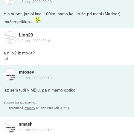
::
3. sep 2009, 09:09
Hja super, jaz bi imel 100ko, samo kej ko še pri meni (Maribor)
možen priklop...
Lion29
::
3. sep 2009, 09:11
a ni t-2 iz mb-ja?
lol
mtosev
::
3. sep 2009, 09:13
jaz sem tudi v MBju. pa nimamo optiko.
Zgodovina sprememb…
spremenil:
mtosev
(
3. sep 2009 ob 09:21
)
smash
::
3. sep 2009, 09:15