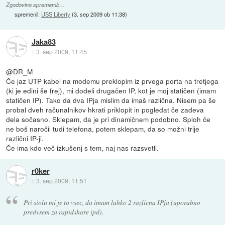
Zgodovina sprememb…
spremenil:
USS Liberty
(
3. sep 2009 ob 11:38
)
Jaka83
::
3. sep 2009, 11:45
@DR_M
Če jaz UTP kabel na modemu preklopim iz prvega porta na tretjega
(ki je edini še frej), mi dodeli drugačen IP, kot je moj statičen (imam
statičen IP). Tako da dva IPja mislim da imaš različna. Nisem pa še
probal dveh računalnikov hkrati priklopit in pogledat če zadeva
dela sočasno. Sklepam, da je pri dinamičnem podobno. Sploh če
ne boš naročil tudi telefona, potem sklepam, da so možni trije
različni IP-ji.
Če ima kdo več izkušenj s tem, naj nas razsvetli.
r0ker
::
3. sep 2009, 11:51
Pri siolu mi je to vsec, da imam lahko 2 razlicna IPja (uporabno
predvsem za rapidshare ipd).