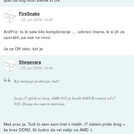
FireSnake
::
25. jun 2009, 14:45
AntiFriz: to bi sele bilo kompliciranje .... odvreci imena, ki si jih ze
uporabil, pa vse na novo.
Je ze OK tako, kot je.
Shegevara
::
25. jun 2009, 14:46
Kje menjajo podnozje, huh?
In pa i7 sploh ni drag. AMD 955 je borih 40EUR cenejsi od i7
920. Draga sta ram in maticna.
Maš prav ja. Tudi to sem sam imel v mislih. I7 sistem pride drag +
še brez DDR2. Ni čudno da vsi valijo na AMD :)