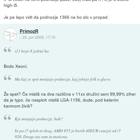
high-i5.
Je pa lepo vidt da podnozje 1366 ne bo slo v propad.
PrimozR
::
25. jun 2009, 17:15
i11 bojo 8 jedrni ha
Bodo Xeoni.
Ma kaj ze spet menjajo podnozje, kaj jebejo folk u glavo.
Že spet? Če misliš na dva različna v 11xx družini sem 99,99% ziher
da je typo. če nasploh misliš LGA-1156, dude, pod katerim
kamnom živiš?
Kje menjajo podnozje, huh?
In pa i7 sploh ni drag. AMD 955 je borih 40EUR cenejsi od i7
920. Draga sta ram in maticna.