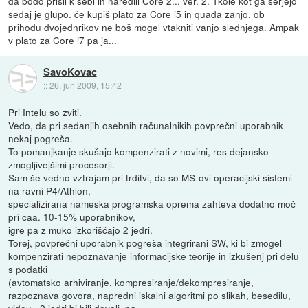
da bodo prišli k sebi in naredili Core 2... ver. 2. Tkole kot ga serjejo
sedaj je glupo. če kupiš plato za Core i5 in quada zanjo, ob
prihodu dvojednrikov ne boš mogel vtakniti vanjo slednjega. Ampak
v plato za Core i7 pa ja...
SavoKovac
::
26. jun 2009, 15:42
Pri Intelu so zviti.
Vedo, da pri sedanjih osebnih računalnikih povprečni uporabnik
nekaj pogreša.
To pomanjkanje skušajo kompenzirati z novimi, res dejansko
zmogljivejšimi procesorji.
Sam še vedno vztrajam pri trditvi, da so MS-ovi operacijski sistemi
na ravni P4/Athlon,
specializirana nameska programska oprema zahteva dodatno moč
pri caa. 10-15% uporabnikov,
igre pa z muko izkoriščajo 2 jedri.
Torej, povprečni uporabnik pogreša integrirani SW, ki bi zmogel
kompenzirati nepoznavanje informacijske teorije in izkušenj pri delu
s podatki
(avtomatsko arhiviranje, kompresiranje/dekompresiranje,
razpoznava govora, napredni iskalni algoritmi po slikah, besedilu,