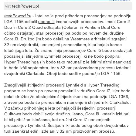
vir:
techPowerUp!
- Intel se je pred prihodom procesorjev na podnožju
techPowerUp!
LGA-1156 odločil
poenotiti
imena svojih procesorjev. Imeni Core 2
Duo in Core 2 Quad odhajata (Celeron in Pentium Dual Core
očitno ostajata), stari procesorji pa bodo po novem del družine
Core i3. Družbo jim bodo delali na Westmere arhitekturi zgrajeni
32 nm dvojedrniki, namenjeni prenosnikom, ki prihajajo konec
letošnjega leta. Že znano linijo procesorjev Core i5 bodo sestavljali
počasnejši štirijedrni Lynnfield procesorji, ki ne bodo podpirali
Hyper Threadinga (in bodo tako računali z le štirimi nitmi naenkrat)
in bodo izšli septembra, ter v 32 nm proizvodnem procesu izdelani
dvojedrniki Clarkdale. Oboji bodo sedli v podnožje LGA-1156.
Zmogljivejši štirijedrni procesorji Lynnfield s Hyper Threading
podporo se bodo po novem pomaknili v družino Core i7, kjer bodo
delali družbo že obstoječim štirijedrnikom na podnožju LGA-1366,
zraven pa bodo še prenosnikom namenjeni štirijedrniki Clarksfield.
V začetku prihodnjega leta prihajajoči šestjedrni procesorji
Gulftown bodo dobili svojo družino, jasno, Core i9, katerih izid naj
bi bil približno istočasno, kot družini Core i7 namenjenih
procesorjev Lynnfield. Šestjedrniki bodo poleg obeh dvojedrnikov
tudi zaenkrat edini izdelani v 32 nm proizvodnem procesu.