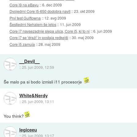
Core i9 na eBayu
::
6. dec 2009
Dvojedrni Core i5-650 dodobra navit
::
23. okt 2009
Prvi test Gulftowna
::
12. avg 2009
Šestjedrni Nehalem še letos
::
11. jun 2009
Core i7 navsezadnje slepa ulica, Core i5, ki to ni
::
6. jun 2009
Core i7 se 'draži' in postaja redkejši
::
30. maj 2009
Core i5 zamuja
::
28. maj 2009
__Devil__
::
25. jun 2009, 12:59
Še malo pa si bodo izmisli i11 procesorje
White&Nerdy
::
25. jun 2009, 13:11
You think?
legiceeu
::
25. jun 2009, 13:17