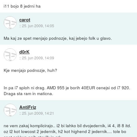
i11 bojo 8 jedrni ha
carot
::
25. jun 2009, 14:05
Ma kaj ze spet menjajo podnozje, kaj jebejo folk u glavo.
d0rK
::
25. jun 2009, 14:09
Kje menjajo podnozje, huh?
In pa i7 sploh ni drag. AMD 955 je borih 40EUR cenejsi od i7 920.
Draga sta ram in maticna.
AntiFriz
::
25. jun 2009, 14:21
ne vem zakaj komplicirajo.. i2 bi lahko bil dvojedernik, i4 4, i8 8 itd.
oz l2 kot lowcost 2 jedernik, h2 kot highend 2 jedernik.... tole bo
spet cel kup enih stevilk in crk