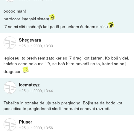
ooooo man!
hardcore imenski sistem
i7 se mi sliš močnejš kot pa i9 po nekem čudnem smilsu
Shegevara
::
25. jun 2009, 13:33
legiceeu, to predvsem zato ker so i7 dragi kot žafran. Ko boš videl,
kakšno ceno bojo meli i9, se boš hitro navadil na to, kateri so bolj
dragoceni
Icematxyz
::
25. jun 2009, 13:44
Tabelica in oznake deluje zelo pregledno. Bojim se da bodo kot
posledica te preglednosti sledili nerealni cenovni razredi.
Pluser
::
25. jun 2009, 13:56