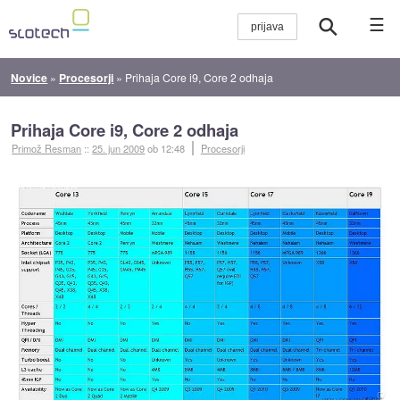
☰
Novice
»
Procesorji
»
Prihaja Core i9, Core 2 odhaja
Prihaja Core i9, Core 2 odhaja
Primož Resman
::
25. jun 2009
ob 12:48
Procesorji