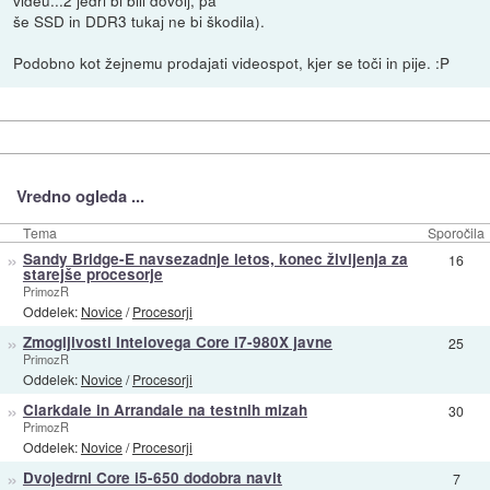
videu...2 jedri bi bili dovolj, pa
še SSD in DDR3 tukaj ne bi škodila).
Podobno kot žejnemu prodajati videospot, kjer se toči in pije. :P
Vredno ogleda ...
Tema
Sporočila
»
Sandy Bridge-E navsezadnje letos, konec življenja za
16
starejše procesorje
PrimozR
Oddelek:
Novice
/
Procesorji
»
Zmogljivosti Intelovega Core i7-980X javne
25
PrimozR
Oddelek:
Novice
/
Procesorji
»
Clarkdale in Arrandale na testnih mizah
30
PrimozR
Oddelek:
Novice
/
Procesorji
»
Dvojedrni Core i5-650 dodobra navit
7