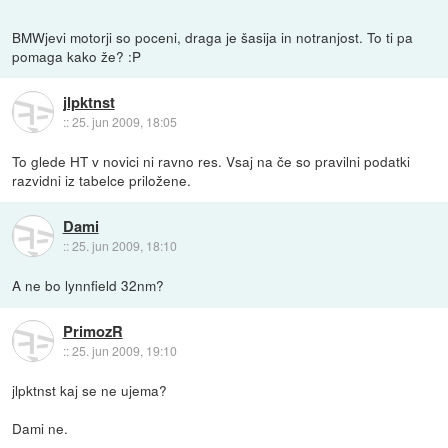
BMWjevi motorji so poceni, draga je šasija in notranjost. To ti pa
pomaga kako že? :P
jlpktnst
::
25. jun 2009, 18:05
To glede HT v novici ni ravno res. Vsaj na če so pravilni podatki
razvidni iz tabelce priložene.
Dami
::
25. jun 2009, 18:10
A ne bo lynnfield 32nm?
PrimozR
::
25. jun 2009, 19:10
jlpktnst kaj se ne ujema?
Dami ne.