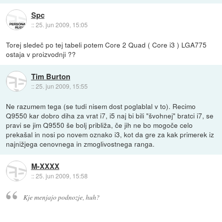
Spc
::
25. jun 2009, 15:05
Torej sledeč po tej tabeli potem Core 2 Quad ( Core i3 ) LGA775
ostaja v proizvodnji ??
Tim Burton
::
25. jun 2009, 15:55
Ne razumem tega (se tudi nisem dost poglablal v to). Recimo
Q9550 kar dobro diha za vrat i7, i5 naj bi bili "švohnej" bratci i7, se
pravi se jim Q9550 še bolj približa, če jih ne bo mogoče celo
prekašal in nosi po novem oznako i3, kot da gre za kak primerek iz
najnižjega cenovnega in zmoglivostnega ranga.
M-XXXX
::
25. jun 2009, 15:58
Kje menjajo podnozje, huh?