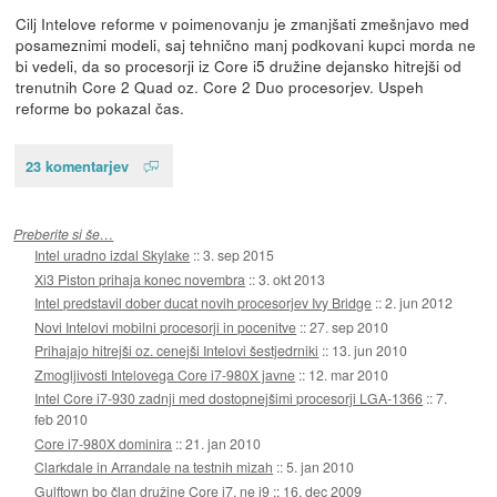
Cilj Intelove reforme v poimenovanju je zmanjšati zmešnjavo med
posameznimi modeli, saj tehnično manj podkovani kupci morda ne
bi vedeli, da so procesorji iz Core i5 družine dejansko hitrejši od
trenutnih Core 2 Quad oz. Core 2 Duo procesorjev. Uspeh
reforme bo pokazal čas.
23 komentarjev
Preberite si še…
Intel uradno izdal Skylake
::
3. sep 2015
Xi3 Piston prihaja konec novembra
::
3. okt 2013
Intel predstavil dober ducat novih procesorjev Ivy Bridge
::
2. jun 2012
Novi Intelovi mobilni procesorji in pocenitve
::
27. sep 2010
Prihajajo hitrejši oz. cenejši Intelovi šestjedrniki
::
13. jun 2010
Zmogljivosti Intelovega Core i7-980X javne
::
12. mar 2010
Intel Core i7-930 zadnji med dostopnejšimi procesorji LGA-1366
::
7.
feb 2010
Core i7-980X dominira
::
21. jan 2010
Clarkdale in Arrandale na testnih mizah
::
5. jan 2010
Gulftown bo član družine Core i7, ne i9
::
16. dec 2009