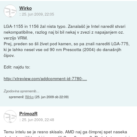
Wirko
::
25. jun 2009, 22:05
LGA-1155 in 1156 žal nista typo. Zanalašč je Intel naredil stvari
nekompatibilne, razlog naj bi bil nekaj v zvezi z napajanjem oz.
verzijo VRM.
Prej, preden so šli živet pod kamen, so pa znali narediti LGA-775,
ki je lahko nesel vse od 90 nm Prescotta (2004) do današnjih
čipov.
Edit: najdu to:
http://xtreview.com/addcomment-id-7780-...
Zgodovina sprememb…
spremenil:
Wirko
(
25. jun 2009 ob 22:09
)
PrimozR
::
25. jun 2009, 22:48
Temu intelu se je resno skisalo. AMD naj ga čimprej spet naseka