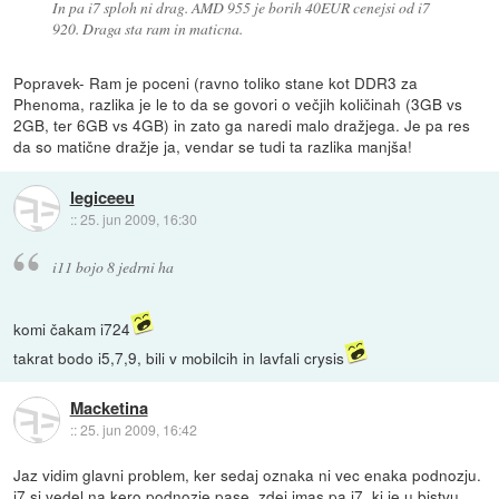
In pa i7 sploh ni drag. AMD 955 je borih 40EUR cenejsi od i7
920. Draga sta ram in maticna.
Popravek- Ram je poceni (ravno toliko stane kot DDR3 za
Phenoma, razlika je le to da se govori o večjih količinah (3GB vs
2GB, ter 6GB vs 4GB) in zato ga naredi malo dražjega. Je pa res
da so matične dražje ja, vendar se tudi ta razlika manjša!
legiceeu
::
25. jun 2009, 16:30
i11 bojo 8 jedrni ha
komi čakam i724
takrat bodo i5,7,9, bili v mobilcih in lavfali crysis
Macketina
::
25. jun 2009, 16:42
Jaz vidim glavni problem, ker sedaj oznaka ni vec enaka podnozju.
i7 si vedel na kero podnozje pase, zdej imas pa i7, ki je u bistvu