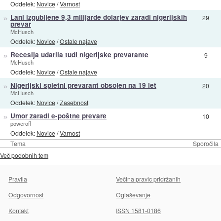
Oddelek:
Novice
/
Varnost
»
Lani izgubljene 9,3 milijarde dolarjev zaradi nigerijskih
29
prevar
McHusch
Oddelek:
Novice
/
Ostale najave
»
Recesija udarila tudi nigerijske prevarante
9
McHusch
Oddelek:
Novice
/
Ostale najave
»
Nigerijski spletni prevarant obsojen na 19 let
20
McHusch
Oddelek:
Novice
/
Zasebnost
»
Umor zaradi e-poštne prevare
10
poweroff
Oddelek:
Novice
/
Varnost
Tema
Sporočila
Več podobnih tem
Pravila
Večina pravic pridržanih
Odgovornost
Oglaševanje
Kontakt
ISSN 1581-0186