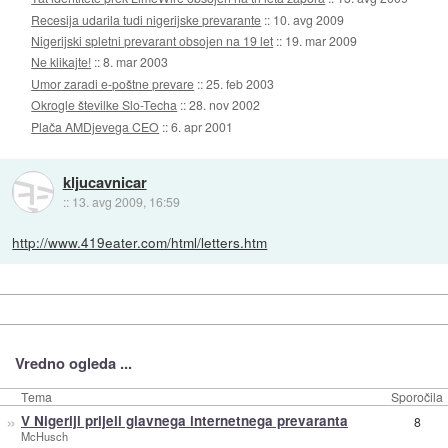
Recesija udarila tudi nigerijske prevarante
::
10. avg 2009
Nigerijski spletni prevarant obsojen na 19 let
::
19. mar 2009
Ne klikajte!
::
8. mar 2003
Umor zaradi e-poštne prevare
::
25. feb 2003
Okrogle številke Slo-Techa
::
28. nov 2002
Plača AMDjevega CEO
::
6. apr 2001
kljucavnicar
::
13. avg 2009, 16:59
http://www.419eater.com/html/letters.htm
Vredno ogleda ...
Tema
Sporočila
»
V Nigeriji prijeli glavnega internetnega prevaranta
8
McHusch