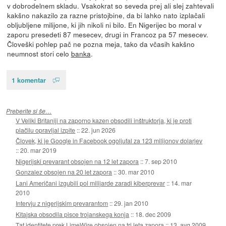
v dobrodelnem skladu. Vsakokrat so seveda prej ali slej zahtevali
kakšno nakazilo za razne pristojbine, da bi lahko nato izplačali
obljubljene milijone, ki jih nikoli ni bilo. En Nigerijec bo moral v
zaporu presedeti 87 mesecev, drugi in Francoz pa 57 mesecev.
Človeški pohlep pač ne pozna meja, tako da včasih kakšno
neumnost stori celo
banka
.
1 komentar
Preberite si še…
V Veliki Britaniji na zaporno kazen obsodili inštruktorja, ki je proti
plačilu opravljal izpite
::
22. jun 2026
Človek, ki je Google in Facebook ogoljufal za 123 milijonov dolarjev
::
20. mar 2019
Nigerijski prevarant obsojen na 12 let zapora
::
7. sep 2010
Gonzalez obsojen na 20 let zapora
::
30. mar 2010
Lani Američani izgubili pol milijarde zaradi kiberprevar
::
14. mar
2010
Intervju z nigerijskim prevarantom
::
29. jan 2010
Kitajska obsodila pisce trojanskega konja
::
18. dec 2009
Tat identitete prek LimeWire obsojen na tri leta zapora
::
13. avg 2009