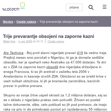
☰
Novice
»
Ostale najave
»
Trije prevarantje obsojeni na zaporne kazni
Trije prevarantje obsojeni na zaporne kazni
Matej Huš
::
4. apr 2009
ob 00:15
Ostale najave
- Boj proti slavni nigerijski prevari
419
še vedno traja.
Ars Technica
Prejšnji mesec smo poročali o Nigerijcu, ki ga je domače sodišče
obsodilo, ker je opeharil neko Avstralko za 47.000 dolarjev. Te dni
so v ZDA na zaporne kazni
obsodili
dva nigerijska državljana in
enega Francoza, ki so jih aretirali v začetku leta 2006 v
Amsterdamu in kasneje izročili ZDA. Obtoženci so se izrekli krive v
vseh točkah obtožnice, ki jih je bremenila zarotništva, bančnih
prevar in poštne prevare.
Skupno so svoje žrtve uspeli okrasti za 1,2 milijona dolarjev, saj so
se v skladu z nigerijsko prakso zelo potrudili. Žrtvam so poslali
lažne dokumente, slike, celo poklicali so jih pod pretvezo, da imajo
raka na grlu in da potrebujejo pomoč pri razdeljevanju 55 milijonov