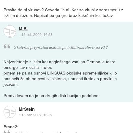
Pravite da ni virusov? Seveda jih ni. Ker so virusi v sorazmerju z
tržnim deležem. Napisat pa ga gre brez kakršnih koli težav.
M.B.
::
15. feb 2009, 16:58
S katerim preprostim ukazom pa inštaliram slovenski FF?
Najverjetneje z istim kot angleškega vsaj na Gentoo je tako:
emerge -av mozilla-firefox
potem se pa na osnovi LINGUAS okoljske spremenljivke ki jo
nastaviš že ob namestitvi sistema, namesti firefox s pravilnim
jezikom.
Predvidevam da je na drugih distribucijah podobno.
MrStein
::
15. feb 2009, 16:59
Brane2: