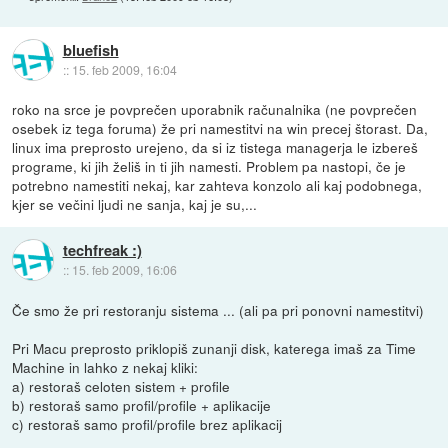
bluefish
::
15. feb 2009, 16:04
roko na srce je povprečen uporabnik računalnika (ne povprečen
osebek iz tega foruma) že pri namestitvi na win precej štorast. Da,
linux ima preprosto urejeno, da si iz tistega managerja le izbereš
programe, ki jih želiš in ti jih namesti. Problem pa nastopi, če je
potrebno namestiti nekaj, kar zahteva konzolo ali kaj podobnega,
kjer se večini ljudi ne sanja, kaj je su,...
techfreak :)
::
15. feb 2009, 16:06
Če smo že pri restoranju sistema ... (ali pa pri ponovni namestitvi)
Pri Macu preprosto priklopiš zunanji disk, katerega imaš za Time
Machine in lahko z nekaj kliki:
a) restoraš celoten sistem + profile
b) restoraš samo profil/profile + aplikacije
c) restoraš samo profil/profile brez aplikacij