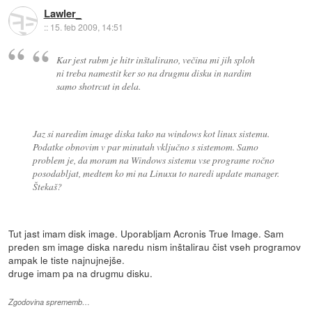
Lawler_
::
15. feb 2009, 14:51
Kar jest rabm je hitr inštalirano, večina mi jih sploh
ni treba namestit ker so na drugmu disku in nardim
samo shotrcut in dela.
Jaz si naredim image diska tako na windows kot linux sistemu.
Podatke obnovim v par minutah vključno s sistemom. Samo
problem je, da moram na Windows sistemu vse programe ročno
posodabljat, medtem ko mi na Linuxu to naredi update manager.
Štekaš?
Tut jast imam disk image. Uporabljam Acronis True Image. Sam
preden sm image diska naredu nism inštalirau čist vseh programov
ampak le tiste najnujnejše.
druge imam pa na drugmu disku.
Zgodovina sprememb…