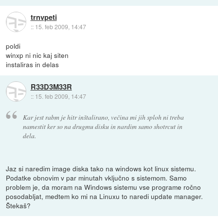
trnvpeti
::
15. feb 2009, 14:47
poldi
winxp ni nic kaj siten
instaliras in delas
R33D3M33R
::
15. feb 2009, 14:47
Kar jest rabm je hitr inštalirano, večina mi jih sploh ni treba
namestit ker so na drugmu disku in nardim samo shotrcut in
dela.
Jaz si naredim image diska tako na windows kot linux sistemu.
Podatke obnovim v par minutah vključno s sistemom. Samo
problem je, da moram na Windows sistemu vse programe ročno
posodabljat, medtem ko mi na Linuxu to naredi update manager.
Štekaš?