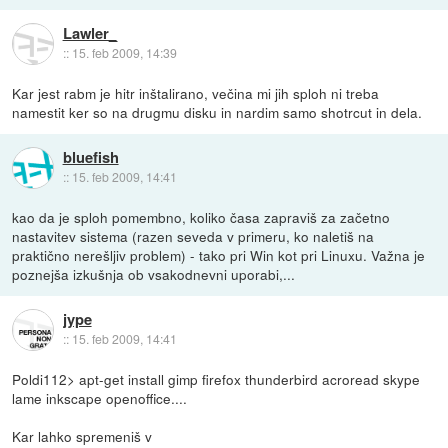
Lawler_
::
15. feb 2009, 14:39
Kar jest rabm je hitr inštalirano, večina mi jih sploh ni treba
namestit ker so na drugmu disku in nardim samo shotrcut in dela.
bluefish
::
15. feb 2009, 14:41
kao da je sploh pomembno, koliko časa zapraviš za začetno
nastavitev sistema (razen seveda v primeru, ko naletiš na
praktično nerešljiv problem) - tako pri Win kot pri Linuxu. Važna je
poznejša izkušnja ob vsakodnevni uporabi,...
jype
::
15. feb 2009, 14:41
Poldi112> apt-get install gimp firefox thunderbird acroread skype
lame inkscape openoffice....
Kar lahko spremeniš v