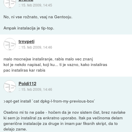
::
15. feb 2009, 14:45
No, ni vse rožnato, vsaj na Gentooju.
Ampak instalacija je tip-top.
trnvpeti
::
15. feb 2009, 14:46
malo mocnejse instaliranje, rabis malo vec znanj
kot je nekdo napisal, koji ku... ti je vazno, kako instaliras
pac instaliras kar rabis
Poldi112
::
15. feb 2009, 14:46
>apt-get install `cat dpkg-l-from-my-previous-box`
Osebno mi to ne paše - hočem da je nov sistem čist, brez navlake
ki sem jo instaliral za enkratno uporabo. Itak pa večinoma delam
generične instalacije za druge in imam par fiksnih skript, da to
delajo zame.