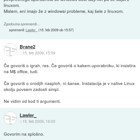
linuxom.
Mislem, eni imajo že z windowsi probleme, kaj šele z linuxom.
Zgodovina sprememb…
spremenil:
Lawler_
(
15. feb 2009 ob 15:57
)
Brane2
::
15. feb 2009, 15:59
Če govoriš o igrah, res. Če govoriš o kakem uporabniku, ki insistira
na M$ office, tudi.
Če govoriš o orodjih nasploh, ni šanse. Instalacija je v native Linux
okolju povsem zadosti simpl.
Ne vidim od kod ti argumenti.
Lawler_
::
15. feb 2009, 16:00
Govorim na splošno.