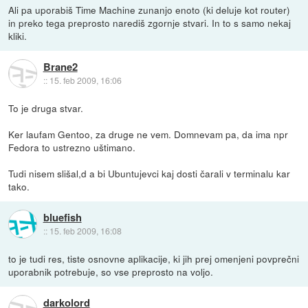
Ali pa uporabiš Time Machine zunanjo enoto (ki deluje kot router)
in preko tega preprosto narediš zgornje stvari. In to s samo nekaj
kliki.
Brane2
::
15. feb 2009, 16:06
To je druga stvar.
Ker laufam Gentoo, za druge ne vem. Domnevam pa, da ima npr
Fedora to ustrezno uštimano.
Tudi nisem slišal,d a bi Ubuntujevci kaj dosti čarali v terminalu kar
tako.
bluefish
::
15. feb 2009, 16:08
to je tudi res, tiste osnovne aplikacije, ki jih prej omenjeni povprečni
uporabnik potrebuje, so vse preprosto na voljo.
darkolord