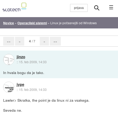
☰
Novice
»
Operacijski sistemi
»
Linux je počasnejši od Windows
4
/ 7
««
«
»
»»
jinzo
::
15. feb 2009, 14:33
In hvala bogu da je tako.
jype
::
15. feb 2009, 14:33
Lawler> Skratka, the point je da linux ni za vsakega.
Seveda ne.