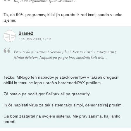
Kaj ti od argumetnov sploh še ostane ?
To, da 90% programov, ki bi jih uporabnik rad imel, spada v neke
izjeme.
Brane2
::
15. feb 2009, 17:01
Pravite da ni virusov? Seveda jih ni. Ker so virusi v sorazmerju z
tržnim deležem. Napisat pa ga gre brez kakršnih koli težav.
Težko. MNogo teh napadov je stack overflow v taki ali drugačni
obliki in temu se lepo upreš s hardened/PAX profilom.
ZA ostalo pa počiš gor Selinux ali pa grsecurity.
In če napisati virus za tak sistem tako simpl, demonstriraj prosim.
Ga bom zaštartal na svojem sistemu. Me prav zanima, kaj lahko
naredi.