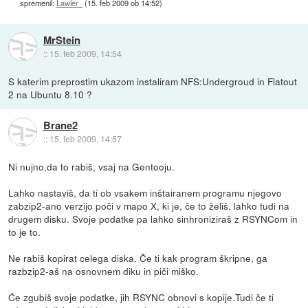
spremenil:
Lawler_
(
15. feb 2009 ob 14:52
)
MrStein
::
15. feb 2009, 14:54
S katerim preprostim ukazom instaliram NFS:Undergroud in Flatout
2 na Ubuntu 8.10 ?
Brane2
::
15. feb 2009, 14:57
Ni nujno,da to rabiš, vsaj na Gentooju.
Lahko nastaviš, da ti ob vsakem inštairanem programu njegovo
zabzip2-ano verzijo poči v mapo X, ki je, če to želiš, lahko tudi na
drugem disku. Svoje podatke pa lahko sinhroniziraš z RSYNCom in
to je to.
Ne rabiš kopirat celega diska. Če ti kak program škripne, ga
razbzip2-aš na osnovnem diku in piči miško.
Će zgubiš svoje podatke, jih RSYNC obnovi s kopije.Tudi če ti