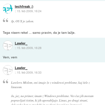
techfreak :)
::
15. feb 2009, 16:24
Jp, OS X je zakon.
Tega nisem rekel ... samo pravim, da je tam lažje.
Lawler_
::
15. feb 2009, 16:28
Vem, vem
Lawler_
::
15. feb 2009, 16:33
Lawler> Mislem, eni imajo že z windowsi probleme, kaj šele z
linuxom.
Ja, jaz, na primer, imam z Windows probleme. Ves čas jih moram
popravljati tistim, ki jih uporabljajo. Linux, po drugi strani,
dela tako kot se spodobi in se skozi čas nič ne "zapaca".