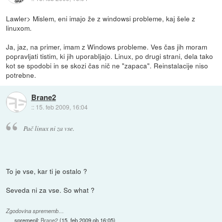
Lawler> Mislem, eni imajo že z windowsi probleme, kaj šele z
linuxom.
Ja, jaz, na primer, imam z Windows probleme. Ves čas jih moram
popravljati tistim, ki jih uporabljajo. Linux, po drugi strani, dela tako
kot se spodobi in se skozi čas nič ne "zapaca". Reinstalacije niso
potrebne.
Brane2
::
15. feb 2009, 16:04
Pač linux ni za vse.
To je vse, kar ti je ostalo ?
Seveda ni za vse. So what ?
Zgodovina sprememb…
spremenil:
Brane2
(
15. feb 2009 ob 16:05
)