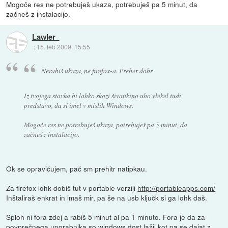
Mogoče res ne potrebuješ ukaza, potrebuješ pa 5 minut, da
začneš z instalacijo.
Lawler_
::
15. feb 2009, 15:55
Nerabiš ukaza, ne firefox-a. Preber dobr
Iz tvojega stavka bi lahko skozi šivankino uho vlekel tudi
predstavo, da si imel v mislih Windows.
Mogoče res ne potrebuješ ukaza, potrebuješ pa 5 minut, da
začneš z instalacijo.
Ok se opravičujem, pač sm prehitr natipkau.
Za firefox lohk dobiš tut v portable verziji
http://portableapps.com/
Inštaliraš enkrat in imaš mir, pa še na usb ključk si ga lohk daš.
Sploh ni fora zdej a rabiš 5 minut al pa 1 minuto. Fora je da za
povprečnega uporabnika so windows dost lažji kot pa se dajat z