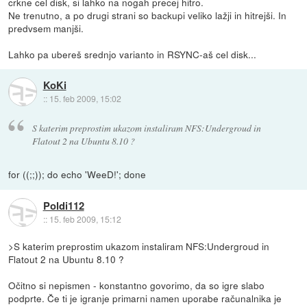
crkne cel disk, si lahko na nogah precej hitro.
Ne trenutno, a po drugi strani so backupi veliko lažji in hitrejši. In
predvsem manjši.
Lahko pa ubereš srednjo varianto in RSYNC-aš cel disk...
KoKi
::
15. feb 2009, 15:02
S katerim preprostim ukazom instaliram NFS:Undergroud in
Flatout 2 na Ubuntu 8.10 ?
for ((;;)); do echo 'WeeD!'; done
Poldi112
::
15. feb 2009, 15:12
>S katerim preprostim ukazom instaliram NFS:Undergroud in
Flatout 2 na Ubuntu 8.10 ?
Očitno si nepismen - konstantno govorimo, da so igre slabo
podprte. Če ti je igranje primarni namen uporabe računalnika je