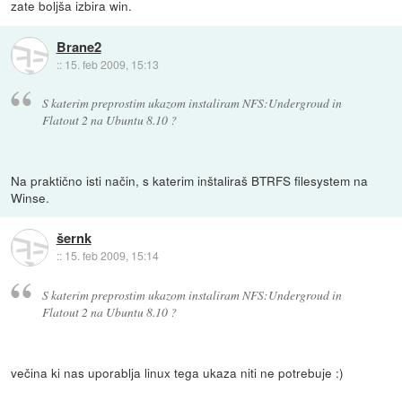
zate boljša izbira win.
Brane2
::
15. feb 2009, 15:13
S katerim preprostim ukazom instaliram NFS:Undergroud in
Flatout 2 na Ubuntu 8.10 ?
Na praktično isti način, s katerim inštaliraš BTRFS filesystem na
Winse.
šernk
::
15. feb 2009, 15:14
S katerim preprostim ukazom instaliram NFS:Undergroud in
Flatout 2 na Ubuntu 8.10 ?
večina ki nas uporablja linux tega ukaza niti ne potrebuje :)