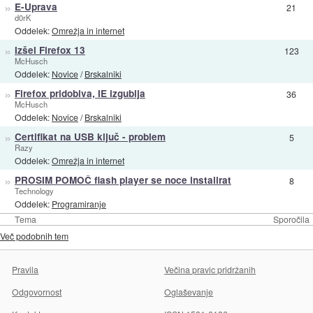
»
E-Uprava
21
d0rK
Oddelek:
Omrežja in internet
»
Izšel Firefox 13
123
McHusch
Oddelek:
Novice
/
Brskalniki
»
Firefox pridobiva, IE izgublja
36
McHusch
Oddelek:
Novice
/
Brskalniki
»
Certifikat na USB ključ - problem
5
Razy
Oddelek:
Omrežja in internet
»
PROSIM POMOČ flash player se noce instalirat
8
Technology
Oddelek:
Programiranje
Tema
Sporočila
Več podobnih tem
Pravila
Večina pravic pridržanih
Odgovornost
Oglaševanje