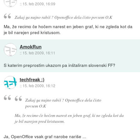
::
15. feb 2009, 16:09
Zakaj ga nujno rabiš ? Openoffice dela čisto povsem O.K
Ma, že recimo če hočem narest en jeben graf, ki ne zgleda kot da
je bil narejen pred kristusom.
AmokRun
::
15. feb 2009, 16:11
S katerim preprostim ukazom pa inštaliram slovenski FF?
techfreak :)
::
15. feb 2009, 16:12
Zakaj ga nujno rabiš ? Openoffice dela čisto
povsem O.K
Ma, že recimo če hočem narest en jeben graf, ki ne zgleda kot da
je bil narejen pred kristusom.
Ja, OpenOffice vsak graf narobe nariše ...