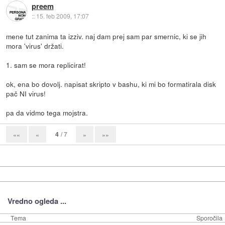
preem
::
15. feb 2009, 17:07
mene tut zanima ta izziv. naj dam prej sam par smernic, ki se jih
mora 'virus' držati.
1. sam se mora replicirat!
ok, ena bo dovolj. napisat skripto v bashu, ki mi bo formatirala disk
pač NI virus!
pa da vidmo tega mojstra.
4
/ 7
««
«
»
»»
Vredno ogleda ...
Tema
Sporočila