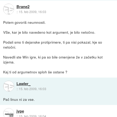
Brane2
::
15. feb 2009, 16:03
Potem govoriš neumnosti.
VSe, kar je bilo navedeno kot argument, je bilo netočno.
Podali smo ti dejanske protiprimere, ti pa nisi pokazal, kje so
netočni.
Navedli ste Win igre, ki pa so bile omenjene že v začetku kot
izjema.
Kaj ti od argumetnov sploh še ostane ?
Lawler_
::
15. feb 2009, 16:03
Pač linux ni za vse.
jype
::
15. feb 2009, 16:04