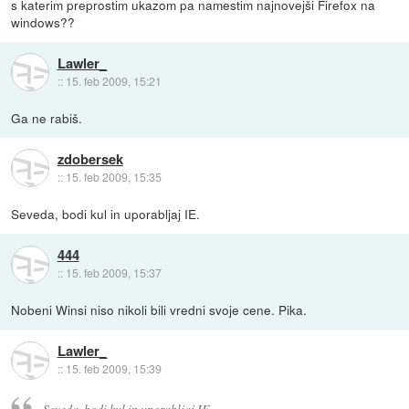
s katerim preprostim ukazom pa namestim najnovejši Firefox na
windows??
Lawler_
::
15. feb 2009, 15:21
Ga ne rabiš.
zdobersek
::
15. feb 2009, 15:35
Seveda, bodi kul in uporabljaj IE.
444
::
15. feb 2009, 15:37
Nobeni Winsi niso nikoli bili vredni svoje cene. Pika.
Lawler_
::
15. feb 2009, 15:39
Seveda, bodi kul in uporabljaj IE.