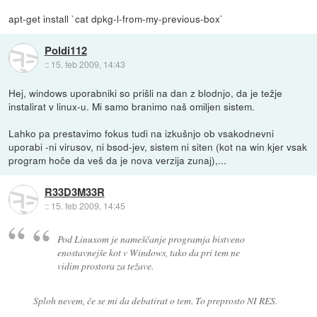
apt-get install `cat dpkg-l-from-my-previous-box`
Poldi112
::
15. feb 2009, 14:43
Hej, windows uporabniki so prišli na dan z blodnjo, da je težje
instalirat v linux-u. Mi samo branimo naš omiljen sistem.
Lahko pa prestavimo fokus tudi na izkušnjo ob vsakodnevni
uporabi -ni virusov, ni bsod-jev, sistem ni siten (kot na win kjer vsak
program hoče da veš da je nova verzija zunaj),...
R33D3M33R
::
15. feb 2009, 14:45
Pod Linuxom je nameščanje programja bistveno
enostavnejše kot v Windows, tako da pri tem ne
vidim prostora za težave.
Sploh nevem, če se mi da debatirat o tem. To preprosto NI RES.