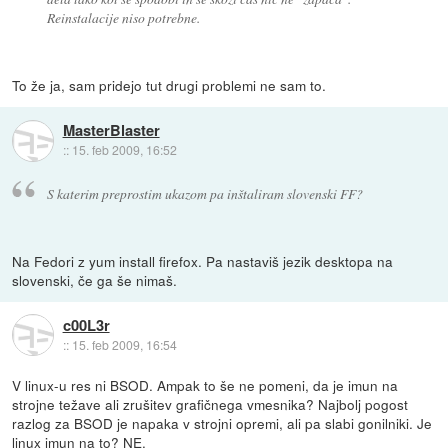
Reinstalacije niso potrebne.
To že ja, sam pridejo tut drugi problemi ne sam to.
MasterBlaster
::
15. feb 2009, 16:52
S katerim preprostim ukazom pa inštaliram slovenski FF?
Na Fedori z yum install firefox. Pa nastaviš jezik desktopa na
slovenski, če ga še nimaš.
c00L3r
::
15. feb 2009, 16:54
V linux-u res ni BSOD. Ampak to še ne pomeni, da je imun na
strojne težave ali zrušitev grafičnega vmesnika? Najbolj pogost
razlog za BSOD je napaka v strojni opremi, ali pa slabi gonilniki. Je
linux imun na to? NE.