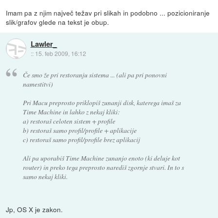
Imam pa z njim največ težav pri slikah in podobno ... pozicioniranje
slik/grafov glede na tekst je obup.
Lawler_
::
15. feb 2009, 16:12
Če smo že pri restoranju sistema ... (ali pa pri ponovni
namestitvi)
Pri Macu preprosto priklopiš zunanji disk, katerega imaš za
Time Machine in lahko z nekaj kliki:
a) restoraš celoten sistem + profile
b) restoraš samo profil/profile + aplikacije
c) restoraš samo profil/profile brez aplikacij
Ali pa uporabiš Time Machine zunanjo enoto (ki deluje kot
router) in preko tega preprosto narediš zgornje stvari. In to s
samo nekaj kliki.
Jp, OS X je zakon.