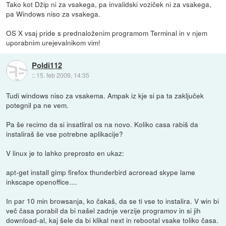
Tako kot Džip ni za vsakega, pa invalidski voziček ni za vsakega,
pa Windows niso za vsakega.
OS X vsaj pride s prednaloženim programom Terminal in v njem
uporabnim urejevalnikom vim!
Poldi112
::
15. feb 2009, 14:35
Tudi windows niso za vsakema. Ampak iz kje si pa ta zaključek
potegnil pa ne vem.
Pa še recimo da si insatliral os na novo. Koliko casa rabiš da
instaliraš še vse potrebne aplikacije?
V linux je to lahko preprosto en ukaz:
apt-get install gimp firefox thunderbird acroread skype lame
inkscape openoffice....
In par 10 min browsanja, ko čakaš, da se ti vse to instalira. V win bi
več časa porabil da bi našel zadnje verzije programov in si jih
download-al, kaj šele da bi klikal next in rebootal vsake toliko časa.