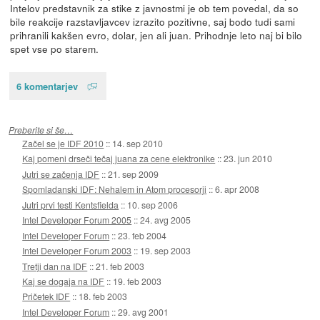
Intelov predstavnik za stike z javnostmi je ob tem povedal, da so
bile reakcije razstavljavcev izrazito pozitivne, saj bodo tudi sami
prihranili kakšen evro, dolar, jen ali juan. Prihodnje leto naj bi bilo
spet vse po starem.
6 komentarjev
Preberite si še…
Začel se je IDF 2010
::
14. sep 2010
Kaj pomeni drseči tečaj juana za cene elektronike
::
23. jun 2010
Jutri se začenja IDF
::
21. sep 2009
Spomladanski IDF: Nehalem in Atom procesorji
::
6. apr 2008
Jutri prvi testi Kentsfielda
::
10. sep 2006
Intel Developer Forum 2005
::
24. avg 2005
Intel Developer Forum
::
23. feb 2004
Intel Developer Forum 2003
::
19. sep 2003
Tretji dan na IDF
::
21. feb 2003
Kaj se dogaja na IDF
::
19. feb 2003
Pričetek IDF
::
18. feb 2003
Intel Developer Forum
::
29. avg 2001