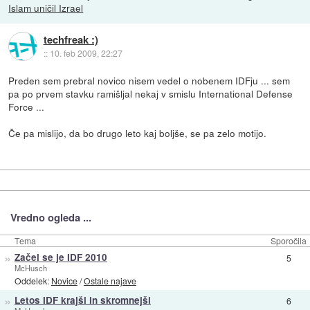
Islam uničil Izrael
techfreak :)
::
10. feb 2009, 22:27
Preden sem prebral novico nisem vedel o nobenem IDFju ... sem
pa po prvem stavku ramišljal nekaj v smislu International Defense
Force ...
Če pa mislijo, da bo drugo leto kaj boljše, se pa zelo motijo.
Vredno ogleda ...
Tema
Sporočila
»
Začel se je IDF 2010
5
McHusch
Oddelek:
Novice
/
Ostale najave
»
Letos IDF krajši in skromnejši
6