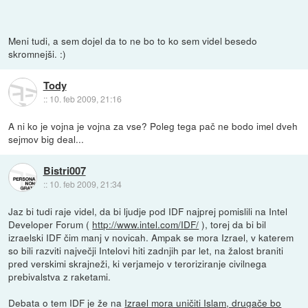
Meni tudi, a sem dojel da to ne bo to ko sem videl besedo
skromnejši. :)
Tody
::
10. feb 2009, 21:16
A ni ko je vojna je vojna za vse? Poleg tega pač ne bodo imel dveh
sejmov big deal...
Bistri007
::
10. feb 2009, 21:34
Jaz bi tudi raje videl, da bi ljudje pod IDF najprej pomislili na Intel
Developer Forum (
http://www.intel.com/IDF/
), torej da bi bil
izraelski IDF čim manj v novicah. Ampak se mora Izrael, v katerem
so bili razviti največji Intelovi hiti zadnjih par let, na žalost braniti
pred verskimi skrajneži, ki verjamejo v teroriziranje civilnega
prebivalstva z raketami.
Debata o tem IDF je že na
Izrael mora uničiti Islam, drugače bo