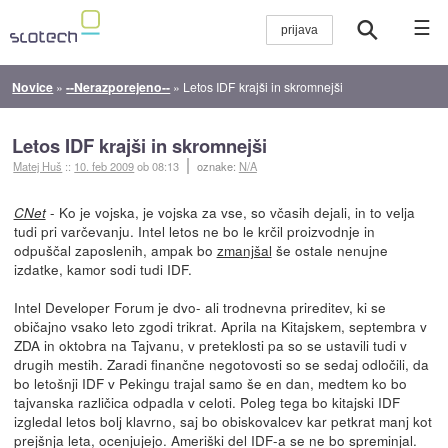
☰
Novice
»
--Nerazporejeno--
»
Letos IDF krajši in skromnejši
Letos IDF krajši in skromnejši
Matej Huš
::
10. feb 2009
ob 08:13
oznake:
N/A
- Ko je vojska, je vojska za vse, so včasih dejali, in to velja
CNet
tudi pri varčevanju. Intel letos ne bo le krčil proizvodnje in
odpuščal zaposlenih, ampak bo
zmanjšal
še ostale nenujne
izdatke, kamor sodi tudi IDF.
Intel Developer Forum je dvo- ali trodnevna prireditev, ki se
običajno vsako leto zgodi trikrat. Aprila na Kitajskem, septembra v
ZDA in oktobra na Tajvanu, v preteklosti pa so se ustavili tudi v
drugih mestih. Zaradi finančne negotovosti so se sedaj odločili, da
bo letošnji IDF v Pekingu trajal samo še en dan, medtem ko bo
tajvanska različica odpadla v celoti. Poleg tega bo kitajski IDF
izgledal letos bolj klavrno, saj bo obiskovalcev kar petkrat manj kot
prejšnja leta, ocenjujejo. Ameriški del IDF-a se ne bo spreminjal.