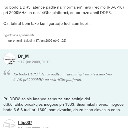
Ko bodo DDR3 latence padle na "normalen" nivo (recimo 6-6-6-16)
pri 2000MHz na neki 4Ghz platformi, se bo razmahnil DDR3.
Oz. takrat bom tako konfiguracijo tudi sam kupil.
Zgodovina sprememb…
spremenil:
Saladin
(
17. jan 2009 ob 01:02
)
Dr_M
::
17. jan 2009, 01:13
Ko bodo DDR3 latence padle na "normalen" nivo (recimo 6-6-
6-16) pri 2000MHz na neki 4Ghz platformi,
Pri DDR2 so sle latence samo za eno stolnjo dol.
6.6.6 lahko pricakujes mogoce pri 1333. Sicer nikol neves, mogoce
bodo 6.6.6 tudi pri 1600, sam dvomim, da za ksno clovesko ceno.
filip007
::
17. jan 2009, 07:49