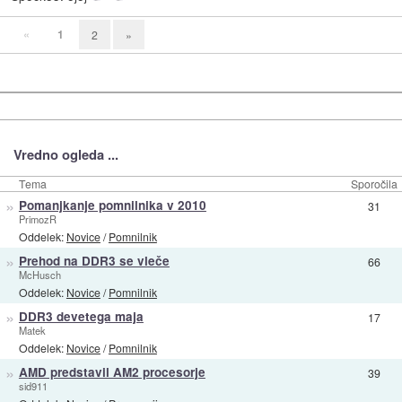
«
1
2
»
Vredno ogleda ...
Tema
Sporočila
»
Pomanjkanje pomnilnika v 2010
31
PrimozR
Oddelek:
Novice
/
Pomnilnik
»
Prehod na DDR3 se vleče
66
McHusch
Oddelek:
Novice
/
Pomnilnik
»
DDR3 devetega maja
17
Matek
Oddelek:
Novice
/
Pomnilnik
»
AMD predstavil AM2 procesorje
39
sid911