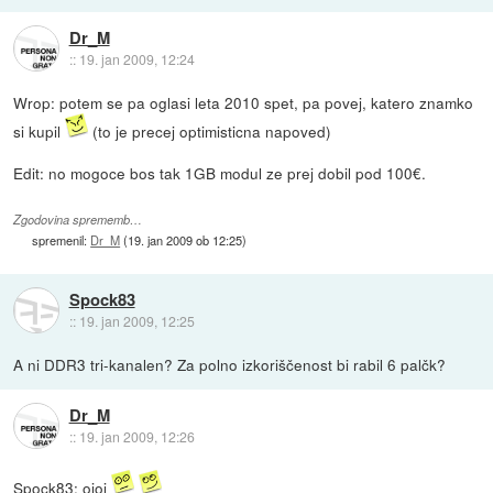
Dr_M
::
19. jan 2009, 12:24
Wrop: potem se pa oglasi leta 2010 spet, pa povej, katero znamko
si kupil
(to je precej optimisticna napoved)
Edit: no mogoce bos tak 1GB modul ze prej dobil pod 100€.
Zgodovina sprememb…
spremenil:
Dr_M
(
19. jan 2009 ob 12:25
)
Spock83
::
19. jan 2009, 12:25
A ni DDR3 tri-kanalen? Za polno izkoriščenost bi rabil 6 palčk?
Dr_M
::
19. jan 2009, 12:26
Spock83: ojoj