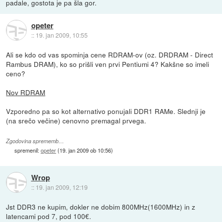
padale, gostota je pa šla gor.
opeter
::
19. jan 2009, 10:55
Ali se kdo od vas spominja cene RDRAM-ov (oz. DRDRAM - Direct
Rambus DRAM), ko so prišli ven prvi Pentiumi 4? Kakšne so imeli
ceno?
Nov RDRAM
Vzporedno pa so kot alternativo ponujali DDR1 RAMe. Slednji je
(na srečo večine) cenovno premagal prvega.
Zgodovina sprememb…
spremenil:
opeter
(
19. jan 2009 ob 10:56
)
Wrop
::
19. jan 2009, 12:19
Jst DDR3 ne kupim, dokler ne dobim 800MHz(1600MHz) in z
latencami pod 7, pod 100€.