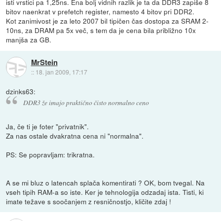
isti vrstici pa 1,25ns. Ena bolj vidnih razlik je ta da DDR3 zapiše 8
bitov naenkrat v prefetch register, namesto 4 bitov pri DDR2.
Kot zanimivost je za leto 2007 bil tipičen čas dostopa za SRAM 2-
10ns, za DRAM pa 5x več, s tem da je cena bila približno 10x
manjša za GB.
MrStein
::
18. jan 2009, 17:17
dzinks63:
DDR3 že imajo praktično čisto normalno ceno
Ja, če ti je foter "privatnik".
Za nas ostale dvakratna cena ni "normalna".
PS: Se popravljam: trikratna.
A se mi bluz o latencah splača komentirati ? OK, bom tvegal. Na
vseh tipih RAM-a so iste. Ker je tehnologija odzadaj ista. Tisti, ki
imate težave s soočanjem z resničnostjo, kličite zdaj !