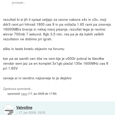
poznam...
rezultati ki si jih ti opisal veljajo za vezne nabore x4x in x3x, moji
ddr3 rami pri hitrosti 1800 cas 9 in pa voltaža 1.65 rami pa zmorejo
16000MB/s branja in nekaj manj pisanja, rezultat tega je recimo
winrar 700mb 7 sekund, 8gb 3,5 min, res pa je da kakih velikih
rezultatov ne dobimo pri igrah.
slike in teste kmelu objavim na forumu
kar pa se samih cen tiče ne vem kje je c00l3r pobral te številke
vendar sem jaz za en komplet 3x1gb plačal 130e 1600MHz cas 8
pri 1.65V
ceneje.si ni vendno najceneje to je dejstvo
Zgodovina sprememb…
spremenil:
yaxo
(
17. jan 2009 ob 17:59
)
Valvoline
::
17. jan 2009, 18:05