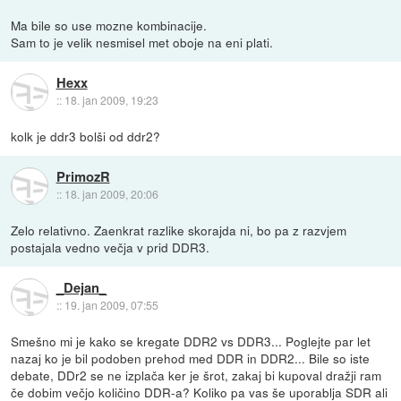
Ma bile so use mozne kombinacije.
Sam to je velik nesmisel met oboje na eni plati.
Hexx
::
18. jan 2009, 19:23
kolk je ddr3 bolši od ddr2?
PrimozR
::
18. jan 2009, 20:06
Zelo relativno. Zaenkrat razlike skorajda ni, bo pa z razvjem
postajala vedno večja v prid DDR3.
_Dejan_
::
19. jan 2009, 07:55
Smešno mi je kako se kregate DDR2 vs DDR3... Poglejte par let
nazaj ko je bil podoben prehod med DDR in DDR2... Bile so iste
debate, DDr2 se ne izplača ker je šrot, zakaj bi kupoval dražji ram
če dobim večjo količino DDR-a? Koliko pa vas še uporablja SDR ali