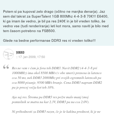
Potem si pa kupoval zelo drago (očitno ne manjka denarja). Jaz
sem dal takrat za SuperTalent 1GB 800Mhz 4-4-3-8 70€!!! E6400,
ki ga imam še vedno, je bil pa res 240€ in je bil vreden toliko, še
vedno vse (tudi renderiranje) leti kot mora, samo naviti je bilo med
tem časom potrebno na FSB500.
Glede na bedne performanse DDR3 res ni vreden toliko!!!
yaxo
::
17. jan 2009, 17:50
Res ne vem v čem je fora teh DDR3. Navit DDR2 (4-4-3-8 pri
1000MHz) ima okol 8500 MB/s (v obe smeri) prenosa in latenco
cca 50 ms, nek DDR3 2000Mhz pri svojih ogromnih latencah pa
cca 8000 pisanje, 9500 MB/s branje. Cena DDR3 napram DDR2
pa je precej večja kot teh 10%.
Aja saj res. Štroma pa DDR3 res požre malo manj (moj
pomnilnik se matra na kar 2.3V, DDR3 pa na cca 2.0V).
Ni prihodnosti za DDR3 razen, če je še kakšna prednost, ki je ne