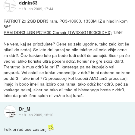
dzinks63
::
18. jan 2009, 17:44
PATRIOT 2x 2GB DDR3 ram, PC3-10600, 1333MHZ s hladilnikom
88€
RAM DDR3 4GB PC1600 Corsair (TW3X4G1600C9DHX)
124€
Ne vem, kaj se pritožujete? Cene so zelo ugodne, tako zelo kot še
nikoli do sedaj. Še leto dni nazaj so bile takšne ali celo višje cene
za ddr2. Čez kakšno leto pa bodo tudi ddr3 še cenejši. Sicer pa še
vedno lahko koristiš ultra poceni ddr2, komur ne gre skozi ddr3.
Trenutno je mus ddr3 le pri I7, katerega pa ne kupujejo vsi
povprek. Vsi ostali se lahko zadovoljijo z ddr2 in ni nobene potrebe
po ddr3. Tako intel 775 procesorji kot bodoči AMD am3 procesorji
imajo in bodo imeli na izbiro oba rama, tako ddr2 kor ddr3, pač za
vsakega nekaj, sicer pa tako ali tako ni bistvenega bosta z ddr3,
tako da praktično sploh ni važno kaj furaš.
Dr_M
::
18. jan 2009, 18:10
Folk bi rad use zastonj