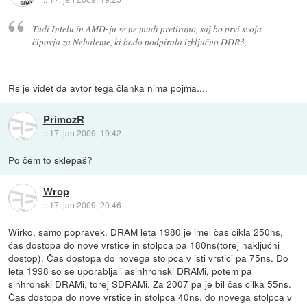
Tudi Intelu in AMD-ju se ne mudi pretirano, saj bo prvi svoja
čipovja za Nehaleme, ki bodo podpirala izključno DDR3,
Rs je videt da avtor tega članka nima pojma....
PrimozR
::
17. jan 2009, 19:42
Po čem to sklepaš?
Wrop
::
17. jan 2009, 20:46
Wirko, samo popravek. DRAM leta 1980 je imel čas cikla 250ns,
čas dostopa do nove vrstice in stolpca pa 180ns(torej naključni
dostop). Čas dostopa do novega stolpca v isti vrstici pa 75ns. Do
leta 1998 so se uporabljali asinhronski DRAMi, potem pa
sinhronski DRAMi, torej SDRAMi. Za 2007 pa je bil čas cilka 55ns.
Čas dostopa do nove vrstice in stolpca 40ns, do novega stolpca v