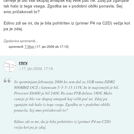
ceneje je blo vse skupaj amapak kaj velik pač ne. Zdaj pa zganjate
tak halo iz tega vsega. Zgodba se v podobni obliki ponavla. Sej
smo pričakovali to?
Edino zdi se mi, da je bila pohitritev iz (primer P4 na C2D) večja kot
pa je zdaj.
Zgodovina sprememb…
spremenil:
T-Majo
(
17. jan 2009 ob 17:13
)
rnrv
::
17. jan 2009, 17:19
Se spominjam februarja 2006 ko sem dal za 1GB rama DDR2
800MHZ OCZ z latencam 5-5-5-15 115€. In še najcenejši je bil.
Procesor E6400 je bil 240€. Pa asus P5B deluxe 180€. Malo
ceneje je blo vse skupaj amapak kaj velik pač ne. Zdaj pa
zganjate tak halo iz tega vsega. Zgodba se v podobni obliki
ponavla. Sej smo pričakovali to?
Edino zdi se mi, da je bila pohitritev iz (primer P4 na C2D)
večja kot pa je zdaj.