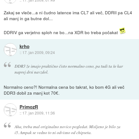
Zakaj se vleče...a ni čudno latence ima CL7 ali več, DDRII pa CL4
ali manj in ga butne dol...
DDRIV ga verjetno sploh ne bo...na XDR bo treba počakat
krho
::
17. jan 2009, 09:24
DDR3 že imajo praktično čisto normalno ceno, pa tudi ta še kar
naprej drsi navzdol.
Normalno ceno?! Normalna cena bo takrat, ko bom 4G ali več
DDR3 dobil za manj kot 70€.
PrimozR
::
17. jan 2009, 11:36
Aha, treba mal originalno novico pogledat. Misljeno je bilo za
i5. Ampak se vedno to ni odvisno od chipseta.