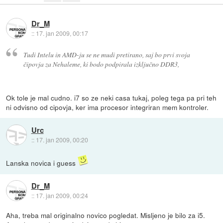
Dr_M
::
17. jan 2009, 00:17
Tudi Intelu in AMD-ju se ne mudi pretirano, saj bo prvi svoja
čipovja za Nehaleme, ki bodo podpirala izključno DDR3,
Ok tole je mal cudno. i7 so ze neki casa tukaj, poleg tega pa pri teh
ni odvisno od cipovja, ker ima procesor integriran mem kontroler.
Urc
::
17. jan 2009, 00:20
Lanska novica i guess
Dr_M
::
17. jan 2009, 00:24
Aha, treba mal originalno novico pogledat. Misljeno je bilo za i5.