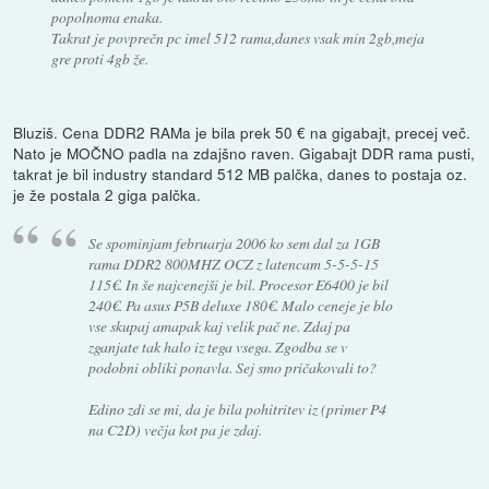
popolnoma enaka.
Takrat je povprečn pc imel 512 rama,danes vsak min 2gb,meja
gre proti 4gb že.
Bluziš. Cena DDR2 RAMa je bila prek 50 € na gigabajt, precej več.
Nato je MOČNO padla na zdajšno raven. Gigabajt DDR rama pusti,
takrat je bil industry standard 512 MB palčka, danes to postaja oz.
je že postala 2 giga palčka.
Se spominjam februarja 2006 ko sem dal za 1GB
rama DDR2 800MHZ OCZ z latencam 5-5-5-15
115€. In še najcenejši je bil. Procesor E6400 je bil
240€. Pa asus P5B deluxe 180€. Malo ceneje je blo
vse skupaj amapak kaj velik pač ne. Zdaj pa
zganjate tak halo iz tega vsega. Zgodba se v
podobni obliki ponavla. Sej smo pričakovali to?
Edino zdi se mi, da je bila pohitritev iz (primer P4
na C2D) večja kot pa je zdaj.