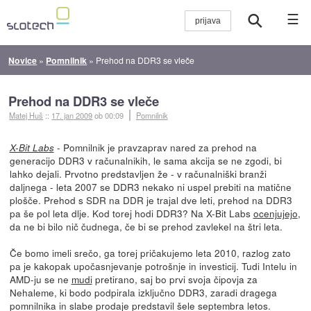
☰
Novice
»
Pomnilnik
»
Prehod na DDR3 se vleče
Prehod na DDR3 se vleče
Matej Huš
::
17. jan 2009
ob 00:09
Pomnilnik
- Pomnilnik je pravzaprav nared za prehod na
X-Bit Labs
generacijo DDR3 v računalnikih, le sama akcija se ne zgodi, bi
lahko dejali. Prvotno predstavljen že - v računalniški branži
daljnega - leta 2007 se DDR3 nekako ni uspel prebiti na matične
plošče. Prehod s SDR na DDR je trajal dve leti, prehod na DDR3
pa še pol leta dlje. Kod torej hodi DDR3? Na X-Bit Labs
ocenjujejo
,
da ne bi bilo nič čudnega, če bi se prehod zavlekel na štri leta.
Če bomo imeli srečo, ga torej pričakujemo leta 2010, razlog zato
pa je kakopak upočasnjevanje potrošnje in investicij. Tudi Intelu in
AMD-ju se ne
mudi
pretirano, saj bo prvi svoja čipovja za
Nehaleme, ki bodo podpirala izključno DDR3, zaradi dragega
pomnilnika in slabe prodaje predstavil šele septembra letos.