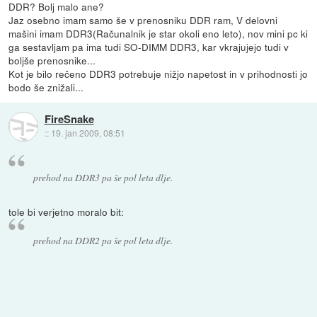
DDR? Bolj malo ane?
Jaz osebno imam samo še v prenosniku DDR ram, V delovni
mašini imam DDR3(Računalnik je star okoli eno leto), nov mini pc ki
ga sestavljam pa ima tudi SO-DIMM DDR3, kar vkrajujejo tudi v
boljše prenosnike...
Kot je bilo rečeno DDR3 potrebuje nižjo napetost in v prihodnosti jo
bodo še znižali...
FireSnake
::
19. jan 2009, 08:51
prehod na DDR3 pa še pol leta dlje.
tole bi verjetno moralo bit:
prehod na DDR2 pa še pol leta dlje.