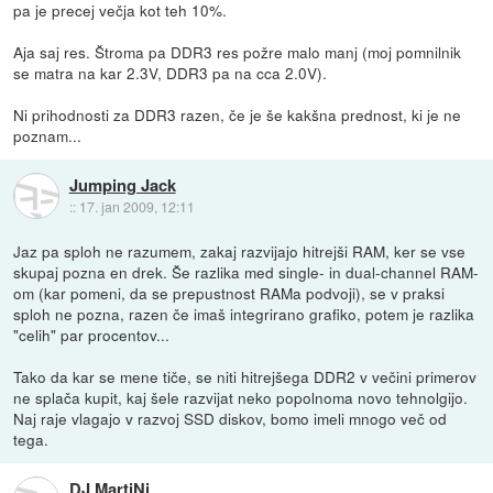
pa je precej večja kot teh 10%.
Aja saj res. Štroma pa DDR3 res požre malo manj (moj pomnilnik
se matra na kar 2.3V, DDR3 pa na cca 2.0V).
Ni prihodnosti za DDR3 razen, če je še kakšna prednost, ki je ne
poznam...
Jumping Jack
::
17. jan 2009, 12:11
Jaz pa sploh ne razumem, zakaj razvijajo hitrejši RAM, ker se vse
skupaj pozna en drek. Še razlika med single- in dual-channel RAM-
om (kar pomeni, da se prepustnost RAMa podvoji), se v praksi
sploh ne pozna, razen če imaš integrirano grafiko, potem je razlika
"celih" par procentov...
Tako da kar se mene tiče, se niti hitrejšega DDR2 v večini primerov
ne splača kupit, kaj šele razvijat neko popolnoma novo tehnolgijo.
Naj raje vlagajo v razvoj SSD diskov, bomo imeli mnogo več od
tega.
DJ MartiNi