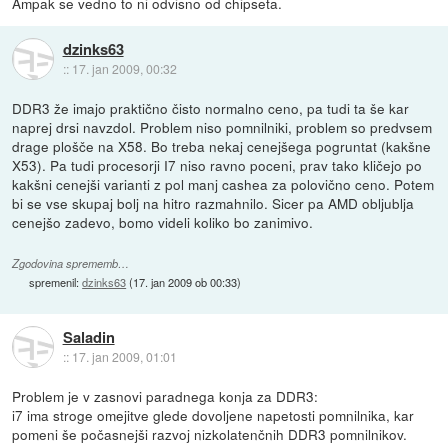
Ampak se vedno to ni odvisno od chipseta.
dzinks63
::
17. jan 2009, 00:32
DDR3 že imajo praktično čisto normalno ceno, pa tudi ta še kar
naprej drsi navzdol. Problem niso pomnilniki, problem so predvsem
drage plošče na X58. Bo treba nekaj cenejšega pogruntat (kakšne
X53). Pa tudi procesorji I7 niso ravno poceni, prav tako kličejo po
kakšni cenejši varianti z pol manj cashea za polovično ceno. Potem
bi se vse skupaj bolj na hitro razmahnilo. Sicer pa AMD obljublja
cenejšo zadevo, bomo videli koliko bo zanimivo.
Zgodovina sprememb…
spremenil:
dzinks63
(
17. jan 2009 ob 00:33
)
Saladin
::
17. jan 2009, 01:01
Problem je v zasnovi paradnega konja za DDR3:
i7 ima stroge omejitve glede dovoljene napetosti pomnilnika, kar
pomeni še počasnejši razvoj nizkolatenčnih DDR3 pomnilnikov.