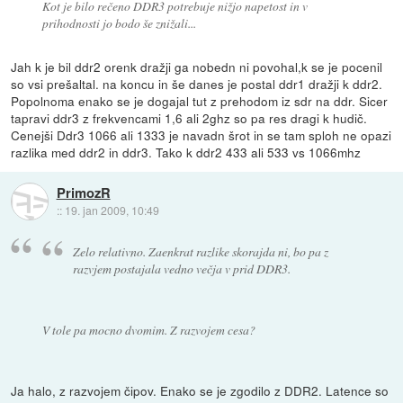
Kot je bilo rečeno DDR3 potrebuje nižjo napetost in v
prihodnosti jo bodo še znižali...
Jah k je bil ddr2 orenk dražji ga nobedn ni povohal,k se je pocenil
so vsi prešaltal. na koncu in še danes je postal ddr1 dražji k ddr2.
Popolnoma enako se je dogajal tut z prehodom iz sdr na ddr. Sicer
tapravi ddr3 z frekvencami 1,6 ali 2ghz so pa res dragi k hudič.
Cenejši Ddr3 1066 ali 1333 je navadn šrot in se tam sploh ne opazi
razlika med ddr2 in ddr3. Tako k ddr2 433 ali 533 vs 1066mhz
PrimozR
::
19. jan 2009, 10:49
Zelo relativno. Zaenkrat razlike skorajda ni, bo pa z
razvjem postajala vedno večja v prid DDR3.
V tole pa mocno dvomim. Z razvojem cesa?
Ja halo, z razvojem čipov. Enako se je zgodilo z DDR2. Latence so