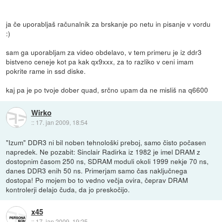
ja če uporabljaš računalnik za brskanje po netu in pisanje v vordu
:)
sam ga uporabljam za video obdelavo, v tem primeru je iz ddr3
bistveno ceneje kot pa kak qx9xxx, za to razliko v ceni imam
pokrite rame in ssd diske.
kaj pa je po tvoje dober quad, srčno upam da ne misliš na q6600
Wirko
::
17. jan 2009, 18:54
"Izum" DDR3 ni bil noben tehnološki preboj, samo čisto počasen
napredek. Ne pozabit: Sinclair Radirka iz 1982 je imel DRAM z
dostopnim časom 250 ns, SDRAM moduli okoli 1999 nekje 70 ns,
danes DDR3 enih 50 ns. Primerjam samo čas naključnega
dostopa! Po mojem bo to vedno večja ovira, čeprav DRAM
kontrolerji delajo čuda, da jo preskočijo.
x45
::
17. jan 2009, 19:25