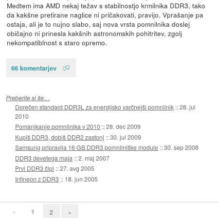
Medtem ima AMD nekaj težav s stabilnostjo krmilnika DDR3, tako
da kakšne pretirane naglice ni pričakovati, pravijo. Vprašanje pa
ostaja, ali je to nujno slabo, saj nova vrsta pomnilnika doslej
običajno ni prinesla kakšnih astronomskih pohitritev, zgolj
nekompatiblnost s staro opremo.
66 komentarjev
Preberite si še…
Dorečen standard DDR3L za energijsko varčnejši pomnilnik
::
28. jul
2010
Pomanjkanje pomnilnika v 2010
::
28. dec 2009
Kupiš DDR3, dobiš DDR2 zastonj
::
30. jul 2009
Samsung pripravlja 16 GB DDR3 pomnilniške module
::
30. sep 2008
DDR3 devetega maja
::
2. maj 2007
Prvi DDR3 čipi
::
27. avg 2005
Infineon z DDR3
::
18. jun 2005
«
1
2
»