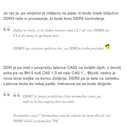
Je res ja, pa verjetno je mišljeno za plate, ki bodo imele izključno
DDR3 reže in procesorje, ki bodo brez DDR2 kontrolerja.
Zakaj se vleče...a ni čudno latence ima CL7 ali več, DDRII pa
CL4 ali manj in ga butne dol...
DDRIV ga verjetno sploh ne bo...na XDR bo treba počakat
DDR je pa imel v povprečju latence CAS2 na boljših čipih, z dovolj
soka pa na BH-5 tudi CAS 1,5 ali celo CAS 1... Bluziš, vedno je
nova stvar boljša na koncu življenja, DDR3 pa je šele na začetku.
Latence bodo še nekaj padle, frekvence pa se bodo dvignile.
DDR3 že imajo praktično čisto normalno ceno, pa
tudi ta še kar naprej drsi navzdol.
Normalno ceno?! Normalna cena bo takrat, ko bom 4G ali več
DDR3 dobil za manj kot 70€.