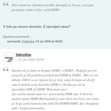
Zelo relativno. Zaenkrat razlike skorajda ni, bo pa z razvjem
postajala vedno večja v prid DDR3.
V tole pa mocno dvomim. Z razvojem cesa?
Zgodovina sprememb…
spremenilo:
FireSnake
(
19. jan 2009 ob 08:52
)
Valvoline
::
19. jan 2009, 08:58
Smešno mi je kako se kregate DDR2 vs DDR3... Poglejte par let
nazaj ko je bil podoben prehod med DDR in DDR2... Bile so iste
debate, DDr2 se ne izplača ker je šrot, zakaj bi kupoval dražji
ram če dobim večjo količino DDR-a? Koliko pa vas še
uporablja SDR ali DDR? Bolj malo ane?
Jaz osebno imam samo še v prenosniku DDR ram, V delovni
mašini imam DDR3(Računalnik je star okoli eno leto), nov mini
pc ki ga sestavljam pa ima tudi SO-DIMM DDR3, kar vkrajujejo
tudi v boljše prenosnike...