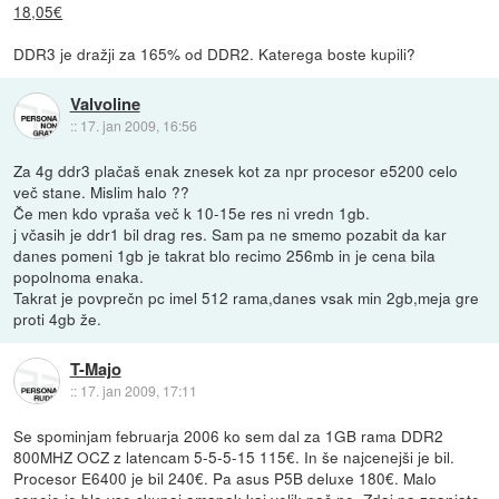
18,05€
DDR3 je dražji za 165% od DDR2. Katerega boste kupili?
Valvoline
::
17. jan 2009, 16:56
Za 4g ddr3 plačaš enak znesek kot za npr procesor e5200 celo
več stane. Mislim halo ??
Če men kdo vpraša več k 10-15e res ni vredn 1gb.
j včasih je ddr1 bil drag res. Sam pa ne smemo pozabit da kar
danes pomeni 1gb je takrat blo recimo 256mb in je cena bila
popolnoma enaka.
Takrat je povprečn pc imel 512 rama,danes vsak min 2gb,meja gre
proti 4gb že.
T-Majo
::
17. jan 2009, 17:11
Se spominjam februarja 2006 ko sem dal za 1GB rama DDR2
800MHZ OCZ z latencam 5-5-5-15 115€. In še najcenejši je bil.
Procesor E6400 je bil 240€. Pa asus P5B deluxe 180€. Malo