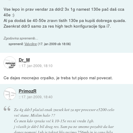
Vse lepo in prav vendar za ddr2 3x 1g namest 130e pač daš cca
40e :)
Al pa dodaš še 40-50e zravn tistih 130e pa kupiš dobrega quada.
Zaenkrat ddr3 samo za res high tech konfiguracije tipa i7.
Zgodovina sprememb…
spremenil:
Valvoline
(
17. jan 2009 ob 18:06
)
Dr_M
::
17. jan 2009, 18:10
Ce dajes mocnejso crpalko, je treba tut pipco mal povecat.
PrimozR
::
17. jan 2009, 18:40
Za 4g ddr3 plačaš enak znesek kot za npr procesor e5200 celo
več stane. Mislim halo ??
Če men kdo vpraša več k 10-15e res ni vredn 1gb.
j včasih je ddr1 bil drag res. Sam pa ne smemo pozabit da kar
danes pomeni 1gb je takrat blo recimo 256mb in je cena bila