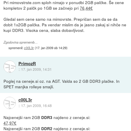
Pri mimovstrste.com sploh nimajo v ponudbi 2GB palčke. Še cene
kompletov 2 palčk po 1GB se začnejo pri
76,44€
Gledal sem cene samo na mimovrste. Prepričan sem da se da
dobit 1x2GB palčka. Pa vendar mislim da je jasno zakaj si nihče ne
kupi DDR3. Visoka cena, slaba dobavljivost.
Zgodovina sprememb…
spremenil:
c00L3r
(
17. jan 2009 ob 14:29
)
PrimozR
::
17. jan 2009, 14:31
Poglej na ceneje.si oz. na AGT. Valda so 2 GB DDR3 plačke. In
SPET manjka rolleye smajli.
c00L3r
::
17. jan 2009, 16:48
Najcenejši ram 2GB
najdeno z ceneje.si:
DDR3
47,97€
Najcenejši ram 2GB
najdeno z ceneje.si:
DDR2