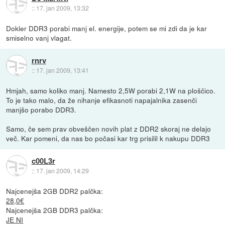
::
17. jan 2009, 13:32
Dokler DDR3 porabi manj el. energije, potem se mi zdi da je kar
smiselno vanj vlagat.
rnrv
::
17. jan 2009, 13:41
Hmjah, samo koliko manj. Namesto 2,5W porabi 2,1W na ploščico.
To je tako malo, da že nihanje efikasnoti napajalnika zasenči
manjšo porabo DDR3.
Samo, če sem prav obveščen novih plat z DDR2 skoraj ne delajo
več. Kar pomeni, da nas bo počasi kar trg prisilil k nakupu DDR3
c00L3r
::
17. jan 2009, 14:29
Najcenejša 2GB DDR2 palčka:
28,0€
Najcenejša 2GB DDR3 palčka:
JE NI