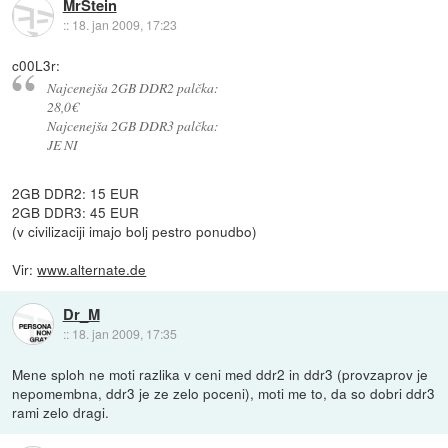
MrStein
::
18. jan 2009, 17:23
c00L3r:
Najcenejša 2GB DDR2 palčka:
28,0€
Najcenejša 2GB DDR3 palčka:
JE NI
2GB DDR2: 15 EUR
2GB DDR3: 45 EUR
(v civilizaciji imajo bolj pestro ponudbo)
Vir:
www.alternate.de
Dr_M
::
18. jan 2009, 17:35
Mene sploh ne moti razlika v ceni med ddr2 in ddr3 (provzaprov je
nepomembna, ddr3 je ze zelo poceni), moti me to, da so dobri ddr3
rami zelo dragi.