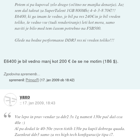
Potem si pa kupoval zelo drago (očitno ne manjka denarja). Jaz
sem dal takrat za SuperTalent 1GB 800Mhz 4-4-3-8 70€!!!
E6400, ki ga imam še vedno, je bil pa res 240€ in je bil vreden
toliko, še vedno vse (tudi renderiranje) leti kot mora, samo
naviti je bilo med tem časom potrebno na FSB500.
Glede na bedne performanse DDR3 res ni vreden toliko!!!
E6400 je bil vedno manj kot 200 € če se ne motim (186 $).
Zgodovina sprememb…
spremenil:
PrimozR
(
17. jan 2009 ob 18:42
)
yaxo
::
17. jan 2009, 18:43
Vse lepo in prav vendar za ddr2 3x 1g namest 130e pač daš cca
40e :)
Al pa dodaš še 40-50e zravn tistih 130e pa kupiš dobrega quada.
Zaenkrat ddr3 samo za res high tech konfiguracije tipa i7.