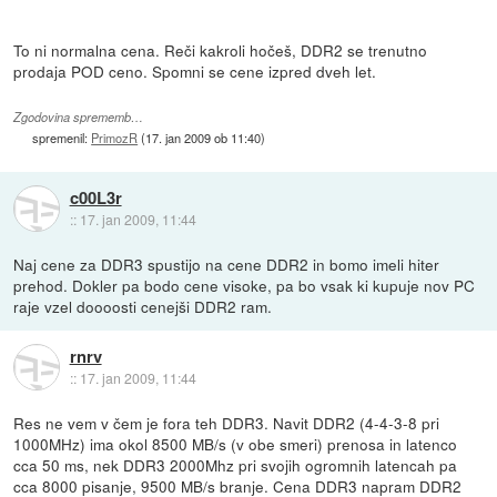
To ni normalna cena. Reči kakroli hočeš, DDR2 se trenutno
prodaja POD ceno. Spomni se cene izpred dveh let.
Zgodovina sprememb…
spremenil:
PrimozR
(
17. jan 2009 ob 11:40
)
c00L3r
::
17. jan 2009, 11:44
Naj cene za DDR3 spustijo na cene DDR2 in bomo imeli hiter
prehod. Dokler pa bodo cene visoke, pa bo vsak ki kupuje nov PC
raje vzel doooosti cenejši DDR2 ram.
rnrv
::
17. jan 2009, 11:44
Res ne vem v čem je fora teh DDR3. Navit DDR2 (4-4-3-8 pri
1000MHz) ima okol 8500 MB/s (v obe smeri) prenosa in latenco
cca 50 ms, nek DDR3 2000Mhz pri svojih ogromnih latencah pa
cca 8000 pisanje, 9500 MB/s branje. Cena DDR3 napram DDR2