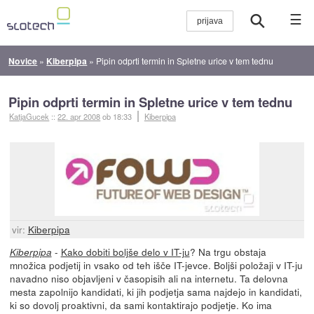
☰
Novice
»
Kiberpipa
»
Pipin odprti termin in Spletne urice v tem tednu
Pipin odprti termin in Spletne urice v tem tednu
KatjaGucek
::
22. apr 2008
ob 18:33
Kiberpipa
vir:
Kiberpipa
-
Kako dobiti boljše delo v IT-ju
? Na trgu obstaja
Kiberpipa
množica podjetij in vsako od teh išče IT-jevce. Boljši položaji v IT-ju
navadno niso objavljeni v časopisih ali na internetu. Ta delovna
mesta zapolnijo kandidati, ki jih podjetja sama najdejo in kandidati,
ki so dovolj proaktivni, da sami kontaktirajo podjetje. Ko ima