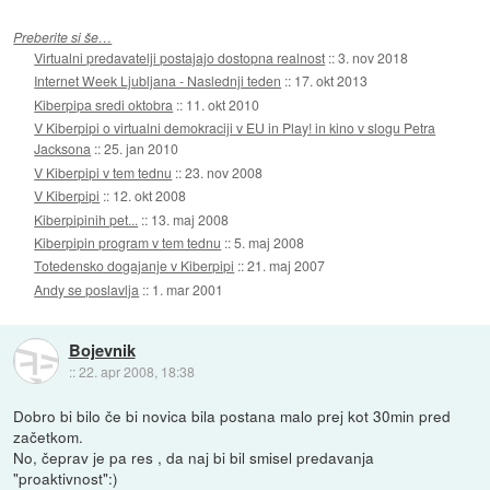
Preberite si še…
Virtualni predavatelji postajajo dostopna realnost
::
3. nov 2018
Internet Week Ljubljana - Naslednji teden
::
17. okt 2013
Kiberpipa sredi oktobra
::
11. okt 2010
V Kiberpipi o virtualni demokraciji v EU in Play! in kino v slogu Petra
Jacksona
::
25. jan 2010
V Kiberpipi v tem tednu
::
23. nov 2008
V Kiberpipi
::
12. okt 2008
Kiberpipinih pet...
::
13. maj 2008
Kiberpipin program v tem tednu
::
5. maj 2008
Totedensko dogajanje v Kiberpipi
::
21. maj 2007
Andy se poslavlja
::
1. mar 2001
Bojevnik
::
22. apr 2008, 18:38
Dobro bi bilo če bi novica bila postana malo prej kot 30min pred
začetkom.
No, čeprav je pa res , da naj bi bil smisel predavanja
"proaktivnost":)