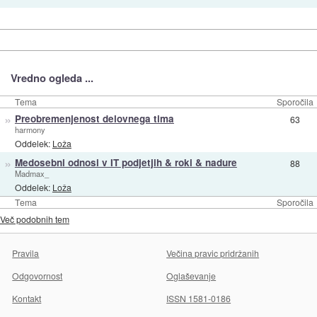
Vredno ogleda ...
Tema
Sporočila
»
Preobremenjenost delovnega tima
63
harmony
Oddelek:
Loža
»
Medosebni odnosi v IT podjetjih & roki & nadure
88
Madmax_
Oddelek:
Loža
Tema
Sporočila
Več podobnih tem
Pravila
Večina pravic pridržanih
Odgovornost
Oglaševanje
Kontakt
ISSN 1581-0186