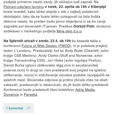
podjetje primerno mesto zanje, jih običajno tudi zaposli. Na
Pipinem odprtem terminu
v torek, 22. aprila ob 19h v Kiberpipi
boste izvedeli, kako lahko stopite v stik z najbolj zaželenimi
delodajalci, tako da se boste lahko potegovali za tista boljša
delovna mesta, še preden bodo javno objavljena in se bo zanje
zagreblo pol slovenskih IT-jevcev. Predava
, strokovni
Gorazd Prah
sodelavec v marketingu podjetja
Moje delo d.o.o
.
bo beseda tekla o
Na Spletnih uricah v sredo, 23.4. ob 19h
konferenci
Future of Web Design (FWOD)
, ki je potekala prejšnji
teden v Londonu. Predavatelji, kot so Andy Budd (Clearleft, avtor
knjige CSS Mastery), Andy Clarke (Stuff and Nonsense, avtor
knjige Transcending CSS), Jon Hicks (avtor logotipa Firefox),
Daniel Burka (glavni oblikovalec digg.com in soustanovitelj
pownce.com) in drugi so nam predstavili svoj pogled na spletno
oblikovanje, razvoj in vzdrževanje vizualne podobe razvijajočih se
spletnih mest. Slovenska odprava je pridno zbirala vtise na obeh
zabavah, predavanjih in delavnicah, da jih bodo lahko predstavili.
Konferenco bodo predstavili člani kolektivov
Adria Medie
,
Domence
in
Parseka
.
1 komentar