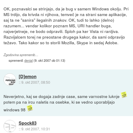
OK, poznavalci se strinjajo, da je bug v samem Windows okolju. Pri
MS trdijo, da krivda ni njihova, temveč je na strani same aplikacije,
saj ta ne "sanira" ilegalnih znakov. OK, tudi to lahko (delno)
razumem... vendar kolikor poznam MS, URI handler buga,
najverjetneje, ne bodo odpravili. Sploh pa ker Vista ni ranljiva.
Razvijalcem torej ne preostane drugega kakor, da sami odpravijo
težavo. Tako kakor so to storili Mozilla, Skype in sedaj Adobe.
Zgodovina sprememb…
spremenil:
denial
(
9. okt 2007 ob 01:13
)
[D]emon
::
9. okt 2007, 08:50
Neverjetno, kaj se dogaja zadnje case, same varnostne luknje
potem pa na ircu naletis na osebke, ki se vedno uporabljajo
windows 98
Spock83
::
9. okt 2007, 10:31