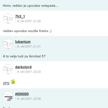
Hmm, rešitev je uporaba notepada...
7h3_1
::
8. okt 2007, 21:29
rešitev uporaba mozille firefox ;)
lukanium
::
8. okt 2007, 21:31
A to velja tudi za Acrobat 5?
darkolord
::
8. okt 2007, 22:23
XPS
#000000
::
8. okt 2007, 23:08