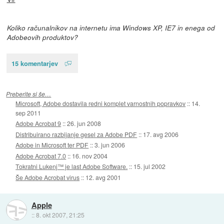
Koliko računalnikov na internetu ima Windows XP, IE7 in enega od
Adobeovih produktov?
15 komentarjev
Preberite si še…
Microsoft, Adobe dostavila redni komplet varnostnih popravkov
::
14.
sep 2011
Adobe Acrobat 9
::
26. jun 2008
Distribuirano razbijanje gesel za Adobe PDF
::
17. avg 2006
Adobe in Microsoft ter PDF
::
3. jun 2006
Adobe Acrobat 7.0
::
16. nov 2004
Tokratni Lukenj™ je last Adobe Software.
::
15. jul 2002
Še Adobe Acrobat virus
::
12. avg 2001
Apple
::
8. okt 2007, 21:25