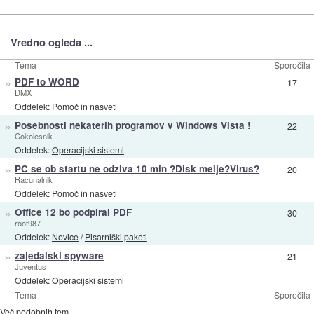
Vredno ogleda ...
Tema
Sporočila
»
PDF to WORD
17
DMX
Oddelek:
Pomoč in nasveti
»
Posebnosti nekaterih programov v Windows Vista !
22
Cokolesnik
Oddelek:
Operacijski sistemi
»
PC se ob startu ne odziva 10 min ?Disk melje?Virus?
20
Racunalnik
Oddelek:
Pomoč in nasveti
»
Office 12 bo podpiral PDF
30
root987
Oddelek:
Novice
/
Pisarniški paketi
»
zajedalski spyware
21
Juventus
Oddelek:
Operacijski sistemi
Tema
Sporočila
Več podobnih tem