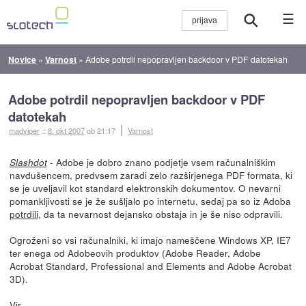
☰
Novice
»
Varnost
»
Adobe potrdil nepopravljen backdoor v PDF datotekah
Adobe potrdil nepopravljen backdoor v PDF
datotekah
madviper
::
8. okt 2007
ob 21:17
Varnost
- Adobe je dobro znano podjetje vsem računalniškim
Slashdot
navdušencem, predvsem zaradi zelo razširjenega PDF formata, ki
se je uveljavil kot standard elektronskih dokumentov. O nevarni
pomankljivosti se je že sušljalo po internetu, sedaj pa so iz Adoba
potrdili
, da ta nevarnost dejansko obstaja in je še niso odpravili.
Ogroženi so vsi računalniki, ki imajo nameščene Windows XP, IE7
ter enega od Adobeovih produktov (Adobe Reader, Adobe
Acrobat Standard, Professional and Elements and Adobe Acrobat
3D).
Vir