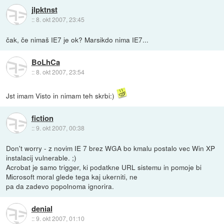
jlpktnst
::
8. okt 2007, 23:45
čak, če nimaš IE7 je ok? Marsikdo nima IE7...
BoLhCa
::
8. okt 2007, 23:54
Jst imam Visto in nimam teh skrbi:)
fiction
::
9. okt 2007, 00:38
Don't worry - z novim IE 7 brez WGA bo kmalu postalo vec Win XP
instalacij vulnerable. ;)
Acrobat je samo trigger, ki podatkne URL sistemu in pomoje bi
Microsoft moral glede tega kaj ukerniti, ne
pa da zadevo popolnoma ignorira.
denial
::
9. okt 2007, 01:10