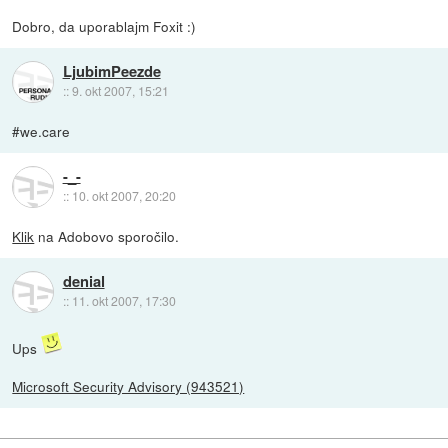
Dobro, da uporablajm Foxit :)
LjubimPeezde
::
9. okt 2007, 15:21
#we.care
-_-
::
10. okt 2007, 20:20
Klik
na Adobovo sporočilo.
denial
::
11. okt 2007, 17:30
Ups
Microsoft Security Advisory (943521)