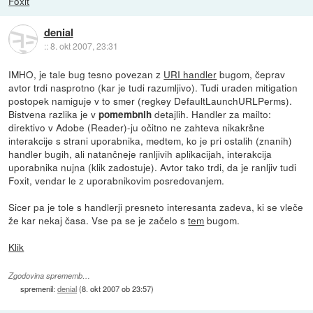
Foxit
denial
::
8. okt 2007, 23:31
IMHO, je tale bug tesno povezan z
URI handler
bugom, čeprav
avtor trdi nasprotno (kar je tudi razumljivo). Tudi uraden mitigation
postopek namiguje v to smer (regkey DefaultLaunchURLPerms).
Bistvena razlika je v
detajlih. Handler za mailto:
pomembnih
direktivo v Adobe (Reader)-ju očitno ne zahteva nikakršne
interakcije s strani uporabnika, medtem, ko je pri ostalih (znanih)
handler bugih, ali natančneje ranljivih aplikacijah, interakcija
uporabnika nujna (klik zadostuje). Avtor tako trdi, da je ranljiv tudi
Foxit, vendar le z uporabnikovim posredovanjem.
Sicer pa je tole s handlerji presneto interesanta zadeva, ki se vleče
že kar nekaj časa. Vse pa se je začelo s
tem
bugom.
Klik
Zgodovina sprememb…
spremenil:
denial
(
8. okt 2007 ob 23:57
)