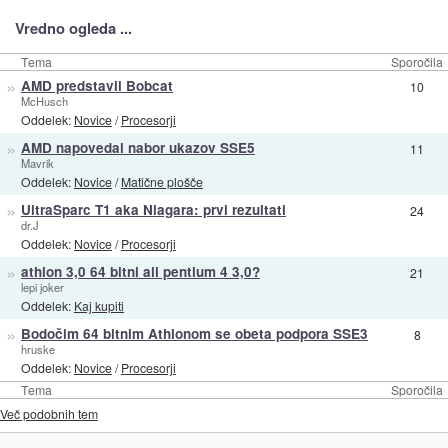
Vredno ogleda ...
Tema
Sporočila
»
AMD predstavil Bobcat
10
McHusch
Oddelek:
Novice
/
Procesorji
»
AMD napovedal nabor ukazov SSE5
11
Mavrik
Oddelek:
Novice
/
Matične plošče
»
UltraSparc T1 aka Niagara: prvi rezultati
24
dr.J
Oddelek:
Novice
/
Procesorji
»
athlon 3,0 64 bitni ali pentium 4 3,0?
21
lepi joker
Oddelek:
Kaj kupiti
»
Bodočim 64 bitnim Athlonom se obeta podpora SSE3
8
hruske
Oddelek:
Novice
/
Procesorji
Tema
Sporočila
Več podobnih tem