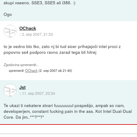
skupi vseeno. SSE3, SSE5 ali i386. :)
Ogo
OChack
::
2. sep 2007, 21:33
to je vedno blo tko, zato nj bi tud sicer prihajajoči intel proci z
popovno ss4 podporo ravno zarad tega bli hitrej
Zgodovina sprememb…
spremenil:
OChack
(
2. sep 2007 ob 21:40
)
Jst
::
11. sep 2007, 23:34
Te ukazi ti nekatere stvari fuuuuuuul pospešijo, ampak so nam,
developerjem, constant fucking pain in the ass. Kot Intel Dual-Dual
Core. Da jim..***?**?*