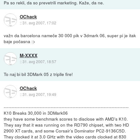
Pa so rekli, da so prevetrili marketing. Kaže, da ne.
OChack
::
31. avg 2007, 17:02
važn da barcelona nameče 30 000 pik v 3dmark 06, super pi je itak
baje počasna :>
M-XXXX
::
31. avg 2007, 18:57
To naj bi bil 3DMark 05 z triplle fire!
OChack
::
31. avg 2007, 19:49
--------------------------------------------------------------------------------
K10 Breaks 30,000 in 3DMark06
they have some benchmark scores to disclose with AMD's K10.
They say that it was running on the RD790 chipset, with two HD
2900 XT cards, and some Corsair’s Dominator PC2-9136C5D.
They clocked it at 3.0 GHz with the video cards clocked at 830