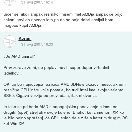
::
31. avg 2007, 16:14
Sicer se nikoli ampak res nikoli nisem imel AMDja,ampak ce bojo
kaksni novi do novega leta,pa da se bojo dobri navijali bom
mogoce kupil AMDja.
Azrael
::
31. avg 2007, 16:33
>Je AMD umiral?
Prav zdravo že ni, ob poplavi novih super duper virtualnih
izdelkov...
OK, če bo najnovejša različica AMD 3DNow ukazov, meso, akhem
resnične CPU inštrukcije postale, bo tudi Intel imel svojo varianto
SSE5. Čigava verzija bo prevladala, itak ni dvoma.
In tako se pri bodo AMD s papagajskim ponavljanjem imen od
drugih, (spet) streljali v svoje koleno. Enako, kot z imenom XP, ko
je bilo polno vprašanj, če CPU sploh dela z še s katerim drugim OS
kot Win XP.