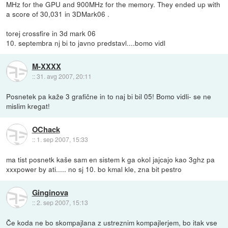
MHz for the GPU and 900MHz for the memory. They ended up with
a score of 30,031 in 3DMark06 .
torej crossfire in 3d mark 06
10. septembra nj bi to javno predstavl....bomo vidl
M-XXXX
::
31. avg 2007, 20:11
Posnetek pa kaže 3 grafične in to naj bi bil 05! Bomo vidli- se ne
mislim kregat!
OChack
::
1. sep 2007, 15:33
ma tist posnetk kaše sam en sistem k ga okol jajcajo kao 3ghz pa
xxxpower by ati..... no sj 10. bo kmal kle, zna bit pestro
Ginginova
::
2. sep 2007, 15:13
Če koda ne bo skompajlana z ustreznim kompajlerjem, bo itak vse