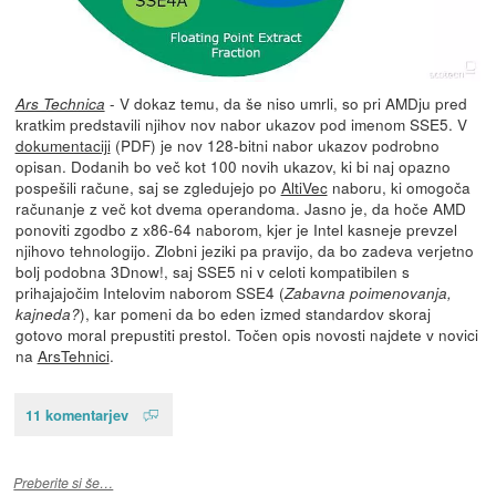
- V dokaz temu, da še niso umrli, so pri AMDju pred
Ars Technica
kratkim predstavili njihov nov nabor ukazov pod imenom SSE5. V
dokumentaciji
(PDF) je nov 128-bitni nabor ukazov podrobno
opisan. Dodanih bo več kot 100 novih ukazov, ki bi naj opazno
pospešili račune, saj se zgledujejo po
AltiVec
naboru, ki omogoča
računanje z več kot dvema operandoma. Jasno je, da hoče AMD
ponoviti zgodbo z x86-64 naborom, kjer je Intel kasneje prevzel
njihovo tehnologijo. Zlobni jeziki pa pravijo, da bo zadeva verjetno
bolj podobna 3Dnow!, saj SSE5 ni v celoti kompatibilen s
prihajajočim Intelovim naborom SSE4 (
Zabavna poimenovanja,
), kar pomeni da bo eden izmed standardov skoraj
kajneda?
gotovo moral prepustiti prestol. Točen opis novosti najdete v novici
na
ArsTehnici
.
11 komentarjev
Preberite si še…