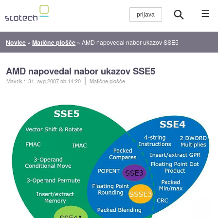
☰
Novice
»
Matične plošče
»
AMD napovedal nabor ukazov SSE5
AMD napovedal nabor ukazov SSE5
Mavrik
::
31. avg 2007
ob 14:20
Matične plošče