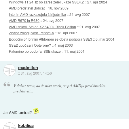
Windows 11 24H2 bo zares želel ukaze SSE4.2
::
27. apr 2024
AMD predstavil Bobcat
::
16. nov 2009
Intel in AMD razkazujeta štirijedrnike
::
24. avg 2007
AMD R670 in R680
::
24. avg 2007
AMD splavil Athlon X2 6400+ Black Edition
::
21. avg 2007
Znane zmogljivosti Penryn-a
::
18. apr 2007
Bodočim 64 bitnim Athlonom se obeta podpora SSE3
::
6. mar 2004
SSE2 upočasni Opterone?
::
4. maj 2003
Palomino bo podpiral SSE ukaze
::
11. maj 2001
madmitch
::
31. avg 2007, 14:56
V dokaz temu, da še niso umrli, so pri AMDju pred kratkim
predstavili...
Je AMD umiral?
kobilica