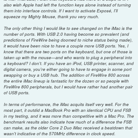
also wish Apple had left the function keys alone instead of turning
them into interface controls. If I want to activate Exposé, I'll
squeeze my Mighty Mouse, thank you very much.
The only other thing I would like to see changed on the iMac is the
number of ports. With USB 2.0 having become so prevalent (and
predictions of FireWire being doomed to niche status being made),
it would have been nice to have a couple more USB ports. Yes, I
know that there are two ports on the keyboard, but one of those is
taken up with the mouse—and who wants to plug a peripheral into
a keyboard? I don't. If you have an iPod, USB printer, scanner, and
digital camera, you're either going to have to engage in some port
swapping or buy a USB hub. The addition of FireWire 800 across
the entire iMac lineup is fantastic for the dozen or so people with
FireWire 800 peripherals, but I would have rather had another pair
of USB ports.
In terms of performance, the iMac acquits itself very well. For the
most part, it outdid a MacBook Pro with an identical CPU and FSB
in my testing, and it was more than competitive with a Mac Pro. The
benchmark results also indicate how much of a difference the FSB
can make, as the older Core 2 Duo iMac received a beatdown that
wasn't indicative of the 570MHz difference in clock speed.