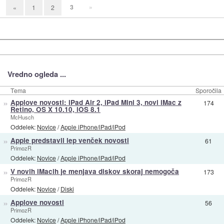
3
»
«
1
2
Vredno ogleda ...
Tema
Sporočila
»
Applove novosti: iPad Air 2, iPad Mini 3, novi iMac z
174
Retino, OS X 10.10, iOS 8.1
McHusch
Oddelek:
Novice
/
Apple iPhone/iPad/iPod
»
Apple predstavil lep venček novosti
61
PrimozR
Oddelek:
Novice
/
Apple iPhone/iPad/iPod
»
V novih iMacih je menjava diskov skoraj nemogoča
173
PrimozR
Oddelek:
Novice
/
Diski
»
Applove novosti
56
PrimozR
Oddelek:
Novice
/
Apple iPhone/iPad/iPod