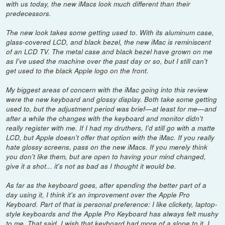
with us today, the new iMacs look much different than their
predecessors.
The new look takes some getting used to. With its aluminum case,
glass-covered LCD, and black bezel, the new iMac is reminiscent
of an LCD TV. The metal case and black bezel have grown on me
as I've used the machine over the past day or so, but I still can't
get used to the black Apple logo on the front.
My biggest areas of concern with the iMac going into this review
were the new keyboard and glossy display. Both take some getting
used to, but the adjustment period was brief—at least for me—and
after a while the changes with the keyboard and monitor didn't
really register with me. If I had my druthers, I'd still go with a matte
LCD, but Apple doesn't offer that option with the iMac. If you really
hate glossy screens, pass on the new iMacs. If you merely think
you don't like them, but are open to having your mind changed,
give it a shot... it's not as bad as I thought it would be.
As far as the keyboard goes, after spending the better part of a
day using it, I think it's an improvement over the Apple Pro
Keyboard. Part of that is personal preference: I like clickety, laptop-
style keyboards and the Apple Pro Keyboard has always felt mushy
to me. That said, I wish that keyboard had more of a slope to it. I