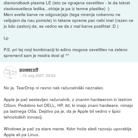
diamondback plasma LE (isto ze vgrajena osvetlitev - le da tokrat
visokosvetleca ledika...ohisje je pa iz temne plastike) :)
Meni svetle barve ne odgovarjajo (tega mnenja nobenmu ne
vsiljujem da nau pomote) in taksne opreme pac nebi imel (razen ce
jo kdo zastonj da, se vedno se da z mal barve poslihtat :D )
Lp
P.S. pri tej moji kombinaciji bi edino mogoce osvetlitev na zeleno
spremenil sam je modra dost ql ^^
poweroff
::
10. avg 2007, 09:53
No ja, TearDrop ni ravno nek računalniški neznalec.
Apple je pač sestavljen računalnik, z znanim hardwerom in lastnim
OSom. Podobno kot DELL, HP, itd, ki imajo znani hardware, nimajo
pa lastnega OSa. Dejstvo pa je, da je Apple bil vedno v špici
tehnoloških inovacij.
Windows je pač za stare mame. Kdor hoče sledi razvoju uporablja
Appla ali pa Linux.