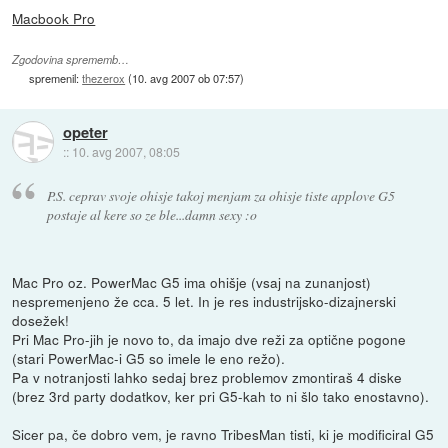
Macbook Pro
Zgodovina sprememb…
spremenil:
thezerox
(
10. avg 2007 ob 07:57
)
opeter
::
10. avg 2007, 08:05
P.S. ceprav svoje ohisje takoj menjam za ohisje tiste applove G5
postaje al kere so ze ble...damn sexy :o
Mac Pro oz. PowerMac G5 ima ohišje (vsaj na zunanjost)
nespremenjeno že cca. 5 let. In je res industrijsko-dizajnerski
dosežek!
Pri Mac Pro-jih je novo to, da imajo dve reži za optične pogone
(stari PowerMac-i G5 so imele le eno režo).
Pa v notranjosti lahko sedaj brez problemov zmontiraš 4 diske
(brez 3rd party dodatkov, ker pri G5-kah to ni šlo tako enostavno).
Sicer pa, če dobro vem, je ravno TribesMan tisti, ki je modificiral G5