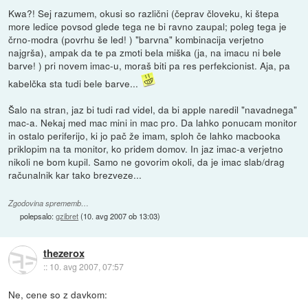
Kwa?! Sej razumem, okusi so različni (čeprav človeku, ki štepa
more ledice povsod glede tega ne bi ravno zaupal; poleg tega je
črno-modra (povrhu še led! ) "barvna" kombinacija verjetno
najgrša), ampak da te pa zmoti bela miška (ja, na imacu ni bele
barve! ) pri novem imac-u, moraš biti pa res perfekcionist. Aja, pa
kabelčka sta tudi bele barve...
Šalo na stran, jaz bi tudi rad videl, da bi apple naredil "navadnega"
mac-a. Nekaj med mac mini in mac pro. Da lahko ponucam monitor
in ostalo periferijo, ki jo pač že imam, sploh če lahko macbooka
priklopim na ta monitor, ko pridem domov. In jaz imac-a verjetno
nikoli ne bom kupil. Samo ne govorim okoli, da je imac slab/drag
računalnik kar tako brezveze...
Zgodovina sprememb…
polepsalo:
gzibret
(
10. avg 2007 ob 13:03
)
thezerox
::
10. avg 2007, 07:57
Ne, cene so z davkom: