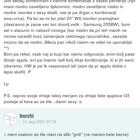
(kot sedaj) kombiniram v barvne kombinacije z ostalo periferijo (npr
imam modro osvetljeno tipkovnico, modro osvetljeno misko in
modre neonke v sexy skatli, vse je pa drgac v kombinaciji
siva+crna). Pa ko se mi bo zdel 20" WS monitor premajhen
(dasiravno je zame vec kot dovolj velik - Samsung 205BW), bom
sel v stacuno in nabavil novega (kar mislim da pri teh macih ne
mores narediti brez zamenjave celotnega racunalnika...seveda
mozno da se motim, iMaca pac nikoli nisem ne videl ne uporabljal
^^)
Bom pa rekel, vsak naj si kupi kar njemu odgovarja, enim bolj pase
dizajn appla, eni pa imamo radi bolj divje kombinacije, ki si jih sami
izberemo, HW je pa tk vsepovsod isti (sam da pr applu dobis v
lepsi skatli) :P
Lp
P.S. ceprav svoje ohisje takoj menjam za ohisje tiste applove G5
postaje al kere so ze ble...damn sexy :o
borchi
::
10. avg 2007, 07:18
> meni osebno so tile maci na sliki "grdi" (ne maram bele barve)