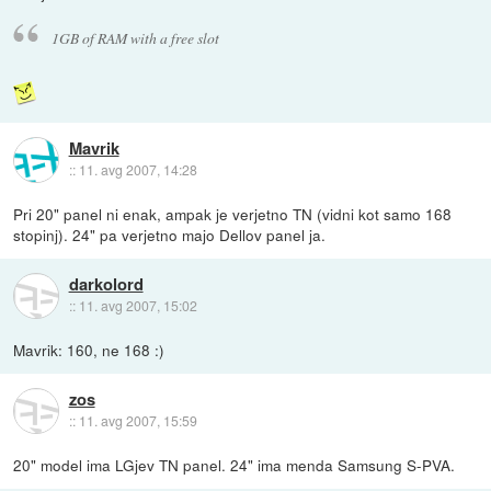
1GB of RAM with a free slot
Mavrik
::
11. avg 2007, 14:28
Pri 20" panel ni enak, ampak je verjetno TN (vidni kot samo 168
stopinj). 24" pa verjetno majo Dellov panel ja.
darkolord
::
11. avg 2007, 15:02
Mavrik: 160, ne 168 :)
zos
::
11. avg 2007, 15:59
20" model ima LGjev TN panel. 24" ima menda Samsung S-PVA.