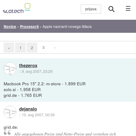
☰
Novice
»
Procesorji
»
Apple naznanil novega iMaca
3
»
«
1
2
thezerox
::
9. avg 2007, 23:29
Macbook Pro 15" 2.2: m-store - 1.899 EUR
solo.si - 1.958 EUR
grid.de - 1.765 EUR
dejanslo
::
10. avg 2007, 00:39
grid.de:
Alle angegebenen Preise sind Netto-Preise und verstehen sich