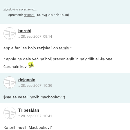
Zgodovina sprememb…
spremenil:
ripmork
(
18. avg 2007 ob 15:49
)
borchi
::
28. sep 2007, 09:14
apple fani se bojo razjokali ob
temle
.*
* apple ne dela več najbolj precenjenih in najgrših all-in-one
čarunalnikov
dejanslo
::
28. sep 2007, 10:36
$me se veseli novih macbookov :)
TribesMan
::
28. sep 2007, 10:41
Katerih novih Macbookov?