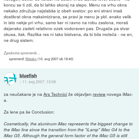
koncu se ti zdi, da bi lahko skoraj na slepo. Menu na vrhu okna
nekako združuje najslabše iz obeh svetov: po eni strani imaš
dostikrat okna maksimizirana, se pravi je menu je pbl. enako velik
in isto nekje pri vrhu, samo ker ni ravno na robu zaslona, moraš
dejansko zadeti relativno ozek vodoraven pas. Drugače pa stvar
okusa, itak. Razlika res ni tako bistvena, da bi bila moteča - ne en,
ne drug sistem.
Zgodovina sprememb…
spremenil:
Matako
(
10. avg 2007 ob 19:40
)
bluefish
::
11. avg 2007, 13:08
za neučakane je na
Ars Technici
že objavljen
review
novega iMac-
a.
Za lene pa še Conclusion:
Cosmetically, the aluminum iMac represents the biggest change to
the iMac line since the transition from the "iLamp" iMac G4 to the
iMac G5. Although the general form factor of the iMac G5 is still