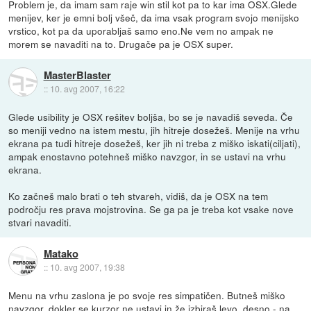
Problem je, da imam sam raje win stil kot pa to kar ima OSX.Glede
menijev, ker je emni bolj všeč, da ima vsak program svojo menijsko
vrstico, kot pa da uporabljaš samo eno.Ne vem no ampak ne
morem se navaditi na to. Drugače pa je OSX super.
MasterBlaster
::
10. avg 2007, 16:22
Glede usibility je OSX rešitev boljša, bo se je navadiš seveda. Če
so meniji vedno na istem mestu, jih hitreje dosežeš. Menije na vrhu
ekrana pa tudi hitreje dosežeš, ker jih ni treba z miško iskati(ciljati),
ampak enostavno potehneš miško navzgor, in se ustavi na vrhu
ekrana.
Ko začneš malo brati o teh stvareh, vidiš, da je OSX na tem
področju res prava mojstrovina. Se ga pa je treba kot vsake nove
stvari navaditi.
Matako
::
10. avg 2007, 19:38
Menu na vrhu zaslona je po svoje res simpatičen. Butneš miško
navzgor, dokler se kurzor ne ustavi in že izbiraš levo, desno - na