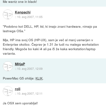
Me wantz one in black!
Kenpachi
::
10. avg 2007, 11:05
"Podobno kot DELL, HP, itd, ki imajo znani hardware, nimajo pa
lastnega OSa."
Mja, HP ima svoj OS (HP-UX), sam je več al manj usmerjen v
Enterprise okolico. Čeprav je 1.31 že tudi nu malega workstation
friendly. Mogoče bo kaki i4 ali pa i5 že kaka workstation/laptop
varianta.
MitjaP
::
10. avg 2007, 12:09
PowerMac G5 ohišje:
KLIK
.
roli
::
10. avg 2007, 12:11
Ja OSX sem uporabljal!