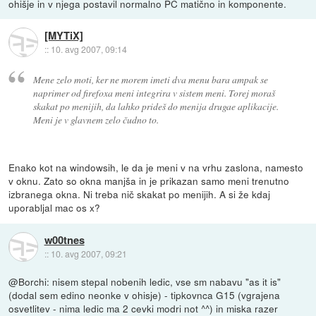
ohišje in v njega postavil normalno PC matično in komponente.
[MYTiX]
::
10. avg 2007, 09:14
Mene zelo moti, ker ne morem imeti dva menu bara ampak se
naprimer od firefoxa meni integrira v sistem meni. Torej moraš
skakat po menijih, da lahko prideš do menija drugae aplikacije.
Meni je v glavnem zelo čudno to.
Enako kot na windowsih, le da je meni v na vrhu zaslona, namesto
v oknu. Zato so okna manjša in je prikazan samo meni trenutno
izbranega okna. Ni treba nič skakat po menijih. A si že kdaj
uporabljal mac os x?
w00tnes
::
10. avg 2007, 09:21
@Borchi: nisem stepal nobenih ledic, vse sm nabavu "as it is"
(dodal sem edino neonke v ohisje) - tipkovnca G15 (vgrajena
osvetlitev - nima ledic ma 2 cevki modri not ^^) in miska razer