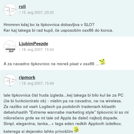
roli
::
15. avg 2007, 23:25
Hmmmm kdaj bo ta tipkovnica dobavljiva v SLO?
Ker kaj takega bi rad kupil, če usposobim osx86 do konca.
LjubimPeezde
::
18. avg 2007, 15:34
A za navadno tipkovnico ne moreš pisat v osx86 ...
ripmork
::
18. avg 2007, 15:49
tale tipkovnica čist huda izgleda...kej takega bi bilo kul še za PC
(če bi funkcioniralo ok) - mislim pa na navadno, ne na wireless.
Za razliko od vseh Logitech pa podobnih trademark kičastih
debeluhastih "Extreme wannabe marketing style" tipkovnic ki so mi
milorečeno grde se mi tale od Appla še daleč najbolj dopade.
Simpl, elegantna, tanka...+ tega eden redkih Applovih izdelkov,
katerega si dejansko lahko privoščim