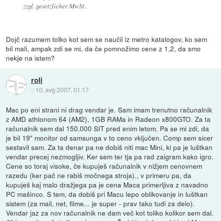
zzgl. gesetzlicher MwSt..
Dojč razumem tolko kot sem se naučil iz metro katalogov, ko sem
bil mali, ampak zdi se mi, da če pomnožimo cene z 1,2, da smo
nekje na istem?
roli
::
10. avg 2007, 01:17
Mac po eni strani ni drag vendar je. Sam imam trenutno računalnik
z AMD athlonom 64 (AM2), 1GB RAMa in Radeon x800GTO. Za ta
računalnik sem dal 150.000 SIT pred enim letom. Pa se mi zdi, da
je bil 19" monitor od samsunga v to ceno vključen. Comp sem sicer
sestavil sam. Za ta denar pa ne dobiš niti mac Mini, ki pa je luštkan
vendar precej nezmogljiv. Ker sem ter tja pa rad zaigram kako igro.
Cene so toraj visoke, če kupuješ računalnik v nižjem cenovnem
razedu (ker pač ne rabiš močnega stroja)., v primeru pa, da
kupuješ kaj malo dražjega pa je cena Maca primerljiva z navadno
PC mašinco. S tem, da dobiš pri Macu lepo oblikovanje in luštkan
sistem (za mail, net, filme... je super - prav tako tudi za delo).
Vendar jaz za nov računalnik ne dam več kot toliko kolikor sem dal.