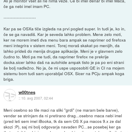
Ali je monitor všet ali ne nima veze. Če bi imel denar bi imel Maca,
če ga nebi imel imam PC.
----------------------
Kar pa se OSXa tiče izgleda na prvi pogled super. In tudi je, ko in,
če se ga navadiš. Kar je seveda lahko problem. Mene zelo moti,
ker ne morem imeti dva menu bara ampak se naprimer od firefoxa
meni integrira v sistem meni. Torej moraš skakat po menijih, da
lahko prideš do menija drugae aplikacije. Meni je v glavnem zelo
čudno to. Moti pa me tudi, da naprimer firefox ne prekrije
docka.sicer lahko daš na autohide ampak tisto je pa po eni strani
še bolj nadležno. No ja, če mi uspe usposobiti QE in CI na mojem
sistemu bom tudi sam uporabljal OSX. Sicer na PCju ampak koga
briga.
w00tnes
::
10. avg 2007, 02:44
Meni osebno so tile maci na sliki "grdi" (ne maram bele barve),
vendar se strinjam da ni pretirano drag...osebno maca nebi imel
(pred leti sem imel iBooka, tk da sem OS X pa macos 9.x ze dal
skozi :P), saj mi bolj odgovarja navaden PC...se posebej ker ga