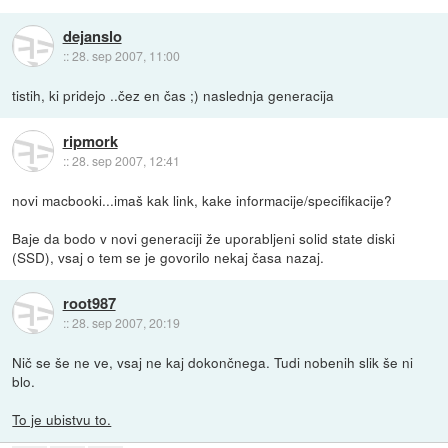
dejanslo
::
28. sep 2007, 11:00
tistih, ki pridejo ..čez en čas ;) naslednja generacija
ripmork
::
28. sep 2007, 12:41
novi macbooki...imaš kak link, kake informacije/specifikacije?
Baje da bodo v novi generaciji že uporabljeni solid state diski
(SSD), vsaj o tem se je govorilo nekaj časa nazaj.
root987
::
28. sep 2007, 20:19
Nič se še ne ve, vsaj ne kaj dokončnega. Tudi nobenih slik še ni
blo.
To je ubistvu to.