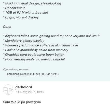
* Solid industrial design, sleek-looking
* Decent value
* 1GB of RAM with a free slot
* Bright, vibrant display
Cons
* Keyboard takes some getting used to; not everyone will like it
* Mandatory glossy display
* Wireless performance suffers in aluminum case
* Lack of expandability aside from memory
* Graphics card could have been better
* Poor viewing angle vs. previous model
Zgodovina sprememb…
spremenil:
bluefish
(
11. avg 2007 ob 13:11
)
darkolord
::
11. avg 2007, 13:10
Sam tole je pa prov grdo