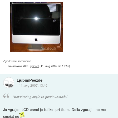
Zgodovina sprememb…
zavarovalo slike:
gzibret
(
11. avg 2007 ob 17:15
)
LjubimPeezde
::
11. avg 2007, 13:46
Poor viewing angle vs. previous model
Ja vgrajen LCD panel je isti kot pri tistmu Dellu zgoraj... ne me
smejat no