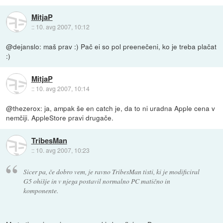
MitjaP
::
10. avg 2007, 10:12
@dejanslo: maš prav :) Pač ei so pol preenečeni, ko je treba plačat
:)
MitjaP
::
10. avg 2007, 10:14
@thezerox: ja, ampak še en catch je, da to ni uradna Apple cena v
nemčiji. AppleStore pravi drugače.
TribesMan
::
10. avg 2007, 10:23
Sicer pa, če dobro vem, je ravno TribesMan tisti, ki je modificiral
G5 ohišje in v njega postavil normalno PC matično in
komponente.