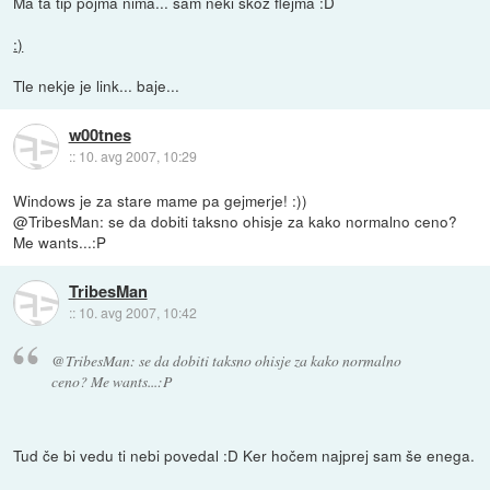
Ma ta tip pojma nima... sam neki skoz flejma :D
:)
Tle nekje je link... baje...
w00tnes
::
10. avg 2007, 10:29
Windows je za stare mame pa gejmerje! :))
@TribesMan: se da dobiti taksno ohisje za kako normalno ceno?
Me wants...:P
TribesMan
::
10. avg 2007, 10:42
@TribesMan: se da dobiti taksno ohisje za kako normalno
ceno? Me wants...:P
Tud če bi vedu ti nebi povedal :D Ker hočem najprej sam še enega.