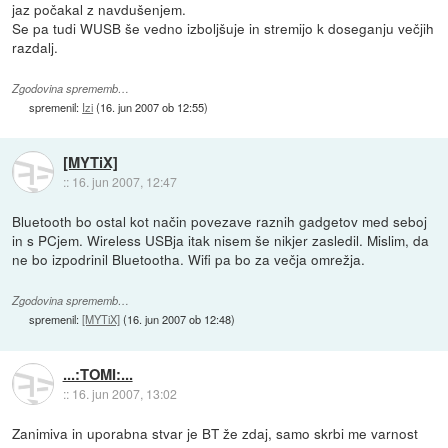
jaz počakal z navdušenjem.
Se pa tudi WUSB še vedno izboljšuje in stremijo k doseganju večjih
razdalj.
Zgodovina sprememb…
spremenil:
Izi
(
16. jun 2007 ob 12:55
)
[MYTiX]
::
16. jun 2007, 12:47
Bluetooth bo ostal kot način povezave raznih gadgetov med seboj
in s PCjem. Wireless USBja itak nisem še nikjer zasledil. Mislim, da
ne bo izpodrinil Bluetootha. Wifi pa bo za večja omrežja.
Zgodovina sprememb…
spremenil:
[MYTiX]
(
16. jun 2007 ob 12:48
)
...:TOMI:...
::
16. jun 2007, 13:02
Zanimiva in uporabna stvar je BT že zdaj, samo skrbi me varnost