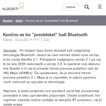
☰
Novice
»
Diski
»
Končno se bo "preoblekel" tudi Bluetooth
Končno se bo "preoblekel" tudi Bluetooth
alfabeta
::
16. jun 2007
ob 09:47
Diski
- Po dolgem času bomo dočakali tudi nadgradnjo
Gizmodo
tehnologije Bluetooth. Jeseni se nam namreč obeta nova verzija,
ki bo nosila številko 2.1. Prihajajočo nadgrajeno verzijo 2.1 pa naj
bi že leta 2008 nadomestili z verzijo 3.0, ki zaenkrat nosi delovno
ime Seattle in ki naj bi prinesla hitrost prenosa podatkov celo do
480 Mbps (60MB/s). Če upoštevamo, da je trenutna hitrost
prenosa podatkov 2.1 Mbps je to napredek, ki odpira ogromno
novih možnosti za uporabo te tehnologije.
Naprave, ki bodo podpirale novi standard naj bi bile enostavneje
povezljive in tako uporabniško prijaznejše. Ostale značilnosti, kot
naprimer največja možna razdalja za delujočo BT povezavo, naj bi
ostale enake.