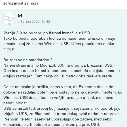
združljivost za nazaj.
Izi
::
16. jun 2007, 10:42
Verzija 3.0 se bo torej po hitrosti izenačila z USB.
Tako bo postal uporaben tudi za domače računalniško omrežje,
ampak tukaj že imamo Wireless USB, ki ima popolnoma enako
hitrost.
Bo spet vojna standardov ?
Na eni strani imamo Modrizob 3.0, na drugi pa Brezžični USB.
Oba imata enako hitrost in podobno slabost, da delujeta samo na
krajših razdaljah. Tam nekje do 10 metrov oba delujeta vredu.
Če se ne motim je razlika, samo v tem, da Bluetooth deluje do
določene razdalje, potem pa enostavno neha delovati, medtem, ko
Wireless USB deluje tudi na večjih razdaljah ampak mu začne
padati hitrost.
USB se mi zdi tudi precej bolj razširjen, saj računalniki uporabljajo
izkjučno USB, za Bluetooth je treba dokupovati dodatne naprave.
Prenosni telefoni zaenkrat uporabljajo obe zadevi, med seboj
komunicirajo z Bluetooth z računalnikom pa prek USB.