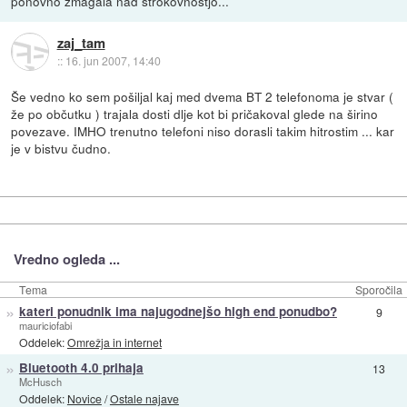
ponovno zmagala nad strokovnostjo...
zaj_tam
::
16. jun 2007, 14:40
Še vedno ko sem pošiljal kaj med dvema BT 2 telefonoma je stvar (
že po občutku ) trajala dosti dlje kot bi pričakoval glede na širino
povezave. IMHO trenutno telefoni niso dorasli takim hitrostim ... kar
je v bistvu čudno.
Vredno ogleda ...
Tema
Sporočila
»
kateri ponudnik ima najugodnejšo high end ponudbo?
9
mauriciofabi
Oddelek:
Omrežja in internet
»
Bluetooth 4.0 prihaja
13
McHusch
Oddelek:
Novice
/
Ostale najave