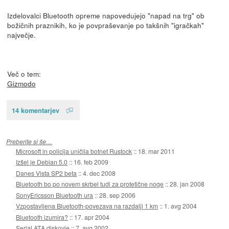
Izdelovalci Bluetooth opreme napovedujejo "napad na trg" ob
božičnih praznikih, ko je povpraševanje po takšnih "igračkah"
največje.
Več o tem:
Gizmodo
14 komentarjev
Preberite si še…
Microsoft in policija uničila botnet Rustock
::
18. mar 2011
Izšel je Debian 5.0
::
16. feb 2009
Danes Vista SP2 beta
::
4. dec 2008
Bluetooth bo po novem skrbel tudi za protetične noge
::
28. jan 2008
SonyEricsson Bluetooth ura
::
28. sep 2006
Vzpostavljena Bluetooth-povezava na razdalji 1 km
::
1. avg 2004
Bluetooth izumira?
::
17. apr 2004
Serial ATA diskovje
::
7. avg 2002