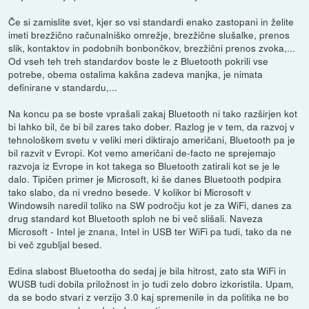
Če si zamislite svet, kjer so vsi standardi enako zastopani in želite
imeti brezžično računalniško omrežje, brezžične slušalke, prenos
slik, kontaktov in podobnih bonbončkov, brezžični prenos zvoka,...
Od vseh teh treh standardov boste le z Bluetooth pokrili vse
potrebe, obema ostalima kakšna zadeva manjka, je nimata
definirane v standardu,...
Na koncu pa se boste vprašali zakaj Bluetooth ni tako razširjen kot
bi lahko bil, če bi bil zares tako dober. Razlog je v tem, da razvoj v
tehnološkem svetu v veliki meri diktirajo američani, Bluetooth pa je
bil razvit v Evropi. Kot vemo američani de-facto ne sprejemajo
razvoja iz Evrope in kot takega so Bluetooth zatirali kot se je le
dalo. Tipičen primer je Microsoft, ki še danes Bluetooth podpira
tako slabo, da ni vredno besede. V kolikor bi Microsoft v
Windowsih naredil toliko na SW področju kot je za WiFi, danes za
drug standard kot Bluetooth sploh ne bi več slišali. Naveza
Microsoft - Intel je znana, Intel in USB ter WiFi pa tudi, tako da ne
bi več zgubljal besed.
Edina slabost Bluetootha do sedaj je bila hitrost, zato sta WiFi in
WUSB tudi dobila priložnost in jo tudi zelo dobro izkoristila. Upam,
da se bodo stvari z verzijo 3.0 kaj spremenile in da politika ne bo