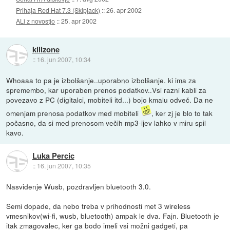
Prihaja Red Hat 7.3 (Skipjack)
::
26. apr 2002
ALi z novostjo
::
25. apr 2002
killzone
::
16. jun 2007, 10:34
Whoaaa to pa je izbolšanje..uporabno izbolšanje. ki ima za
spremembo, kar uporaben prenos podatkov..Vsi razni kabli za
povezavo z PC (digitalci, mobiteli itd...) bojo kmalu odveč. Da ne
omenjam prenosa podatkov med mobiteli
, ker zj je blo to tak
počasno, da si med prenosom večih mp3-ijev lahko v miru spil
kavo.
Luka Percic
::
16. jun 2007, 10:35
Nasvidenje Wusb, pozdravljen bluetooth 3.0.
Semi dopade, da nebo treba v prihodnosti met 3 wireless
vmesnikov(wi-fi, wusb, bluetooth) ampak le dva. Fajn. Bluetooth je
itak zmagovalec, ker ga bodo imeli vsi možni gadgeti, pa