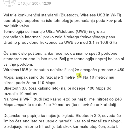
::
16. jun 2007, 12:39
Vsi trije konkurenčni standardi (Bluetooth, Wireless USB in Wi-Fi)
uporabljajo popolnoma isto tehnologijo prenašanja podatkov prek
radijskih valov.
Tehnologija se imenuje Ultra-Wideband (UWB) in gre za
prenašanje informacij preko zelo širokega frekvenčnega pasu.
Uradno predvidene frekvence za UWB so med 3,1 in 10,6 GHz.
Če smo čisto pošteni, lahko rečemo, da imamo spet 3 podobne
standarde za eno in isto stvar. Bolj gre tehnologija naprej bolj so si
vsi trije podobni.
Wireless USB je trenutno najhitrejši saj že omogoča prenose z 480
Mbps, ampak samo do razdalje 3 metre
Na 10 metrov mu
hitrost pade že na 110 Mbps.
Bluetooth 3.0 (čez kakšno leto) naj bi dosegel 480 MBps do
razdalje 10 metrov
Najnovejši Wi-Fi (tudi čez kašno leto) pa naj bi imel hitrost do 248
Mbps ampak to do dolžine 70 metrov (če ni ovir še enkrat dalj)
Dejansko na papirju še najbolje izgleda Bluetooth 3.0, seveda če
jim bo čez eno leto res uspelo narediti, kar so si zadali za nalogo.
iz zdajšnje mizerne hitrosti je tak skok kar malo utopičen, zato bi