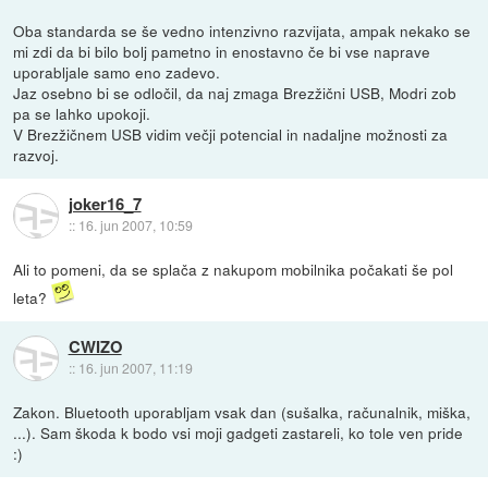
Oba standarda se še vedno intenzivno razvijata, ampak nekako se
mi zdi da bi bilo bolj pametno in enostavno če bi vse naprave
uporabljale samo eno zadevo.
Jaz osebno bi se odločil, da naj zmaga Brezžični USB, Modri zob
pa se lahko upokoji.
V Brezžičnem USB vidim večji potencial in nadaljne možnosti za
razvoj.
joker16_7
::
16. jun 2007, 10:59
Ali to pomeni, da se splača z nakupom mobilnika počakati še pol
leta?
CWIZO
::
16. jun 2007, 11:19
Zakon. Bluetooth uporabljam vsak dan (sušalka, računalnik, miška,
...). Sam škoda k bodo vsi moji gadgeti zastareli, ko tole ven pride
:)