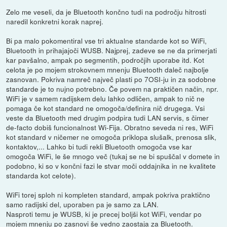
Zelo me veseli, da je Bluetooth končno tudi na področju hitrosti
naredil konkretni korak naprej.
Bi pa malo pokomentiral vse tri aktualne standarde kot so WiFi,
Bluetooth in prihajajoči WUSB. Najprej, zadeve se ne da primerjati
kar pavšalno, ampak po segmentih, področjih uporabe itd. Kot
celota je po mojem strokovnem mnenju Bluetooth daleč najbolje
zasnovan. Pokriva namreč največ plasti po 7OSI-ju in za sodobne
standarde je to nujno potrebno. Če povem na praktičen način, npr.
WiFi je v samem radijskem delu lahko odličen, ampak to nič ne
pomaga če kot standard ne omogoča/definira nič drugega. Vsi
veste da Bluetooth med drugim podpira tudi LAN servis, s čimer
de-facto dobiš funcionalnost Wi-Fija. Obratno seveda ni res, WiFi
kot standard v ničemer ne omogoča priklopa slušalk, prenosa slik,
kontaktov,... Lahko bi tudi rekli Bluetooth omogoča vse kar
omogoča WiFi, le še mnogo več (tukaj se ne bi spuščal v domete in
podobno, ki so v končni fazi le stvar moči oddajnika in ne kvalitete
standarda kot celote).
WiFi torej sploh ni kompleten standard, ampak pokriva praktično
samo radijski del, uporaben pa je samo za LAN.
Nasproti temu je WUSB, ki je precej boljši kot WiFi, vendar po
mojem mnenju po zasnovi še vedno zaostaja za Bluetooth.