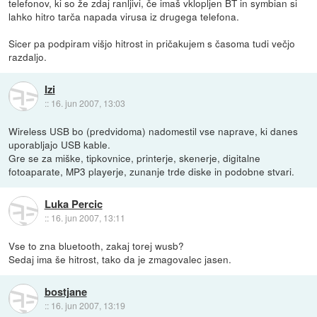
telefonov, ki so že zdaj ranljivi, če imaš vklopljen BT in symbian si
lahko hitro tarča napada virusa iz drugega telefona.
Sicer pa podpiram višjo hitrost in pričakujem s časoma tudi večjo
razdaljo.
Izi
::
16. jun 2007, 13:03
Wireless USB bo (predvidoma) nadomestil vse naprave, ki danes
uporabljajo USB kable.
Gre se za miške, tipkovnice, printerje, skenerje, digitalne
fotoaparate, MP3 playerje, zunanje trde diske in podobne stvari.
Luka Percic
::
16. jun 2007, 13:11
Vse to zna bluetooth, zakaj torej wusb?
Sedaj ima še hitrost, tako da je zmagovalec jasen.
bostjane
::
16. jun 2007, 13:19