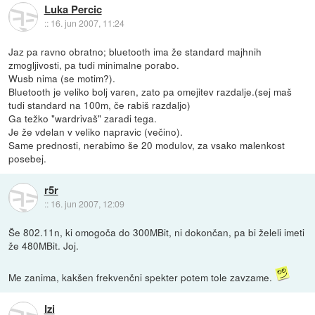
Luka Percic
::
16. jun 2007, 11:24
Jaz pa ravno obratno; bluetooth ima že standard majhnih
zmogljivosti, pa tudi minimalne porabo.
Wusb nima (se motim?).
Bluetooth je veliko bolj varen, zato pa omejitev razdalje.(sej maš
tudi standard na 100m, če rabiš razdaljo)
Ga težko "wardrivaš" zaradi tega.
Je že vdelan v veliko napravic (večino).
Same prednosti, nerabimo še 20 modulov, za vsako malenkost
posebej.
r5r
::
16. jun 2007, 12:09
Še 802.11n, ki omogoča do 300MBit, ni dokončan, pa bi želeli imeti
že 480MBit. Joj.
Me zanima, kakšen frekvenčni spekter potem tole zavzame.
Izi