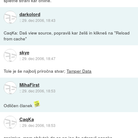
spletne strani kar online.
darkolord
::
29. dec 2006, 18:43
CaqKa: Daš view source, popraviš kar želiš in klikneš na "Reload
from cache"
skye
::
29. dec 2006, 18:47
Tole je še najbolj priročna stvar;
Tamper Data
MihaFirst
::
29. dec 2006, 18:53
Odličen članek
CaqKa
::
29. dec 2006, 18:53
zanimivo. mam občutek da so na jae že odpravli napako...