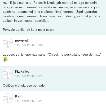
razmišlja sistemsko. Po mojih izkušnjah namreč mnogo spletnih
programerjev o varnosti razmišlja minimalno, oziroma večina ljudi
sploh ne razume kaj je to (računalniška) varnost. Zgolj uporaba
nekih vgrajenih varnostnih mehanizmov ni dovolj, varnost je treba
začutiti in varnostno razmišljati.
Pohvale za članek še z moje strani.
poweroff
::
29. dec 2006, 18:24
addeco: saj je lepo napisano: "Otroci, ne poskušajte tega doma..."
Fizikalko
::
29. dec 2006, 18:25
Odličen članek, vse pohvale!
Kami
::
29. dec 2006, 18:29