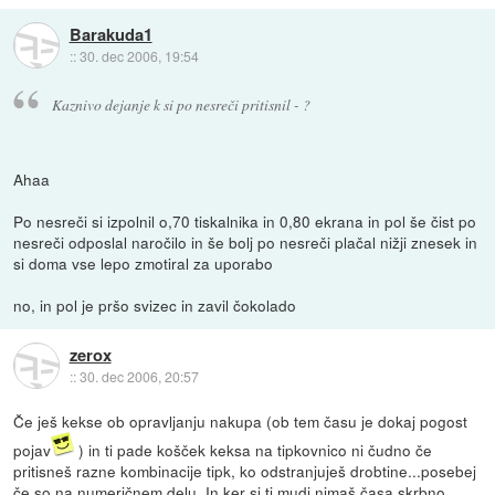
Barakuda1
::
30. dec 2006, 19:54
Kaznivo dejanje k si po nesreči pritisnil - ?
Ahaa
Po nesreči si izpolnil o,70 tiskalnika in 0,80 ekrana in pol še čist po
nesreči odposlal naročilo in še bolj po nesreči plačal nižji znesek in
si doma vse lepo zmotiral za uporabo
no, in pol je pršo svizec in zavil čokolado
zerox
::
30. dec 2006, 20:57
Če ješ kekse ob opravljanju nakupa (ob tem času je dokaj pogost
pojav
) in ti pade košček keksa na tipkovnico ni čudno če
pritisneš razne kombinacije tipk, ko odstranjuješ drobtine...posebej
če so na numeričnem delu. In ker si ti mudi nimaš časa skrbno