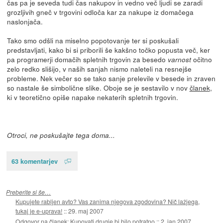
čas pa je seveda tudi čas nakupov in vedno več ljudi se zaradi
grozljivih gneč v trgovini odloča kar za nakupe iz domačega
naslonjača.
Tako smo odšli na miselno popotovanje ter si poskušali
predstavljati, kako bi si priborili še kakšno točko popusta več, ker
pa programerji domačih spletnih trgovin za besedo
očitno
varnost
zelo redko slišijo, v naših sanjah nismo naleteli na resnejše
probleme. Nek večer so se tako sanje prelevile v besede in zraven
so nastale še simbolične slike. Oboje se je sestavilo v nov
članek
,
ki v teoretično opiše napake nekaterih spletnih trgovin.
Otroci, ne poskušajte tega doma...
63 komentarjev
Preberite si še…
Kupujete rabljen avto? Vas zanima njegova zgodovina? Nič lažjega,
tukaj je e-uprava!
::
29. maj 2007
Odgovor na članek: Kupovati drugje bi bilo potratno
::
2. jan 2007