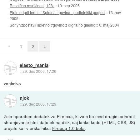
Resnična resničnost, 128.
::
19. sep 2006
Pipin odprti termin: Spletna trgovina - podjetniški pogled
::
13. nov
2005
Sony vzpostavil spletno trgovino z digitalno glasbo
::
6. maj 2004
«
1
2
»
elasto_mania
::
29. dec 2006, 17:26
zanimivo
njok
::
29. dec 2006, 17:29
Zelo uporaben dodatek za Firefoxa, ki vam bo med drugim prihranil
shranjevanje html datotek na disk, saj lahko kodo (HTML, CSS, JS)
urejate kar v brskalniku:
Firebug 1.0 beta
.