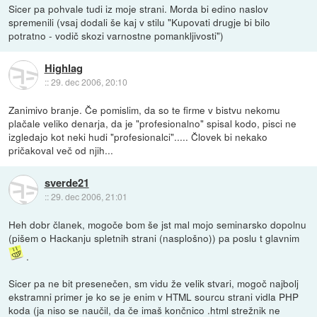
Sicer pa pohvale tudi iz moje strani. Morda bi edino naslov
spremenili (vsaj dodali še kaj v stilu "Kupovati drugje bi bilo
potratno - vodič skozi varnostne pomankljivosti")
Highlag
::
29. dec 2006, 20:10
Zanimivo branje. Če pomislim, da so te firme v bistvu nekomu
plačale veliko denarja, da je "profesionalno" spisal kodo, pisci ne
izgledajo kot neki hudi "profesionalci"..... Človek bi nekako
pričakoval več od njih...
sverde21
::
29. dec 2006, 21:01
Heh dobr članek, mogoče bom še jst mal mojo seminarsko dopolnu
(pišem o Hackanju spletnih strani (nasplošno)) pa poslu t glavnim
.
Sicer pa ne bit presenečen, sm vidu že velik stvari, mogoč najbolj
ekstramni primer je ko se je enim v HTML sourcu strani vidla PHP
koda (ja niso se naučil, da če imaš končnico .html strežnik ne