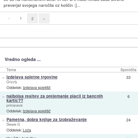
preverjat svojega naročila oz količin :]...
«
1
2
»
Vredno ogleda ...
Tema
Sporočila
»
Izdelava spletne trgovine
33
Grizzly
Oddelek:
Izdelava spletišč
»
najbolsa resitev za prejemanje placil iz bancnih
6
kartic??
primanavis
Oddelek:
Izdelava spletišč
»
Pametna, dobra knjige za izobraževanje
24
Stewie G
Oddelek:
Loža