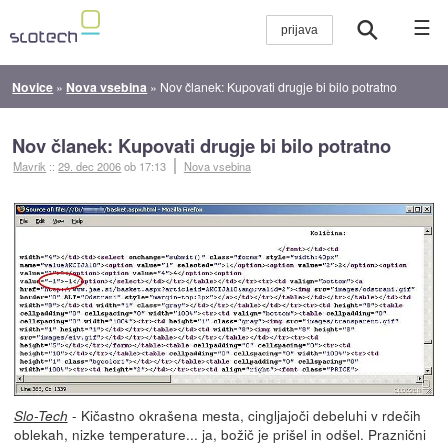
☰
Novice
»
Nova vsebina
»
Nov članek: Kupovati drugje bi bilo potratno
Nov članek: Kupovati drugje bi bilo potratno
Mavrik
::
29. dec 2006
ob 17:13
Nova vsebina
- Kičastno okrašena mesta, cingljajoči debeluhi v rdečih
Slo-Tech
oblekah, nizke temperature... ja, božič je prišel in odšel. Praznični