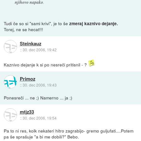
njihovo napako
.
Tudi če so si "sami krivi", je to še
zmeraj kaznivo dejanje.
Torej, ne se hecat!!!
Steinkauz
::
30. dec 2006, 19:42
Kaznivo dejanje k si po nesreči pritisnil - ?
Primoz
::
30. dec 2006, 19:43
Ponesreči ... ne ;) Namerno ... ja ;)
mtjz33
::
30. dec 2006, 19:54
Pa to ni res, kolk nekateri hitro zagrabijo- gremo guljufati....Potem
pa še sprašuje "a bi me dobili?" Bebo.