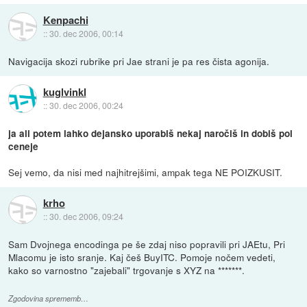
Kenpachi
::
30. dec 2006, 00:14
Navigacija skozi rubrike pri Jae strani je pa res čista agonija.
kuglvinkl
::
30. dec 2006, 00:24
ja ali potem lahko dejansko uporabiš nekaj naročiš in dobiš pol
ceneje
Sej vemo, da nisi med najhitrejšimi, ampak tega NE POIZKUSIT.
krho
::
30. dec 2006, 09:24
Sam Dvojnega encodinga pe še zdaj niso popravili pri JAEtu, Pri
Mlacomu je isto sranje. Kaj češ BuyITC. Pomoje nočem vedeti,
kako so varnostno "zajebali" trgovanje s XYZ na *******.
Zgodovina sprememb…