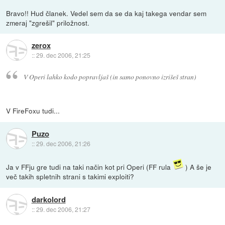
Bravo!! Hud članek. Vedel sem da se da kaj takega vendar sem
zmeraj "zgrešil" priložnost.
zerox
::
29. dec 2006, 21:25
V Operi lahko kodo popravljaš (in samo ponovno izrišeš stran)
V FireFoxu tudi...
Puzo
::
29. dec 2006, 21:26
Ja v FFju gre tudi na taki način kot pri Operi (FF rula
) A še je
več takih spletnih strani s takimi exploiti?
darkolord
::
29. dec 2006, 21:27