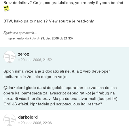
Brez dodatkov? Če je, congratulations, you're only 5 years behind
BTW, kako pa to nardiš? View source je read-only
Zgodovina sprememb…
spremenilo:
darkolord
(
29. dec 2006 ob 21:33
)
zerox
::
29. dec 2006, 21:52
Sploh nima veze a je z dodatki ali ne. & ja z web developer
toolbarom je že zelo dolgo na voljo.
@darkolord glede da si dolgoletni opera fan me zanima če ima
opera kaj pametnega za javascript debugirat kot je firebug na
ffoxu. Bi včasih prišlo prav. Me pa še ena stvar moti (tudi pri IE).
Grdi JS efekti. Npr fadein pri scriptaculous itd. rešitev?
darkolord
::
29. dec 2006, 22:06