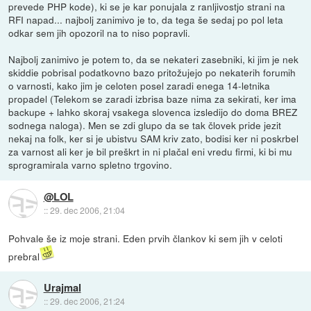
prevede PHP kode), ki se je kar ponujala z ranljivostjo strani na
RFI napad... najbolj zanimivo je to, da tega še sedaj po pol leta
odkar sem jih opozoril na to niso popravli.
Najbolj zanimivo je potem to, da se nekateri zasebniki, ki jim je nek
skiddie pobrisal podatkovno bazo pritožujejo po nekaterih forumih
o varnosti, kako jim je celoten posel zaradi enega 14-letnika
propadel (Telekom se zaradi izbrisa baze nima za sekirati, ker ima
backupe + lahko skoraj vsakega slovenca izsledijo do doma BREZ
sodnega naloga). Men se zdi glupo da se tak človek pride jezit
nekaj na folk, ker si je ubistvu SAM kriv zato, bodisi ker ni poskrbel
za varnost ali ker je bil preškrt in ni plačal eni vredu firmi, ki bi mu
sprogramirala varno spletno trgovino.
@LOL
::
29. dec 2006, 21:04
Pohvale še iz moje strani. Eden prvih člankov ki sem jih v celoti
prebral
Urajmal
::
29. dec 2006, 21:24