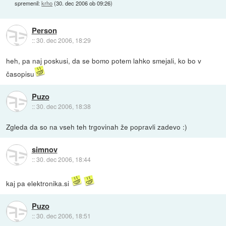
spremenil:
krho
(
30. dec 2006 ob 09:26
)
Person
::
30. dec 2006, 18:29
heh, pa naj poskusi, da se bomo potem lahko smejali, ko bo v
časopisu
Puzo
::
30. dec 2006, 18:38
Zgleda da so na vseh teh trgovinah že popravli zadevo :)
simnov
::
30. dec 2006, 18:44
kaj pa elektronika.si
Puzo
::
30. dec 2006, 18:51