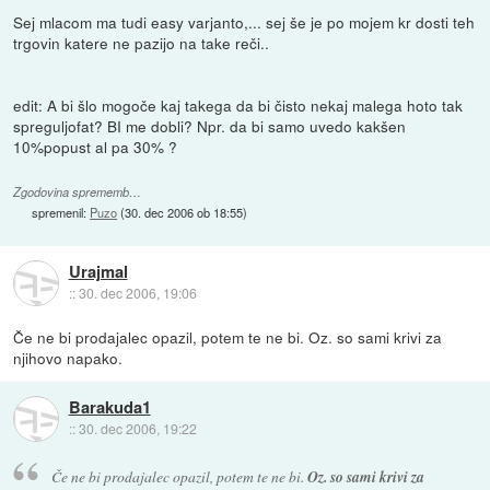
Sej mlacom ma tudi easy varjanto,... sej še je po mojem kr dosti teh
trgovin katere ne pazijo na take reči..
edit: A bi šlo mogoče kaj takega da bi čisto nekaj malega hoto tak
spreguljofat? BI me dobli? Npr. da bi samo uvedo kakšen
10%popust al pa 30% ?
Zgodovina sprememb…
spremenil:
Puzo
(
30. dec 2006 ob 18:55
)
Urajmal
::
30. dec 2006, 19:06
Če ne bi prodajalec opazil, potem te ne bi. Oz. so sami krivi za
njihovo napako.
Barakuda1
::
30. dec 2006, 19:22
Če ne bi prodajalec opazil, potem te ne bi.
Oz. so sami krivi za