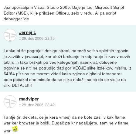
Jaz uporabljam Visual Studio 2005. Baje je tudi Microsoft Script
Editor (MSE), ki je priložen Officeu, zelo v redu. Al pa script
debugger ide
Jernej L
::
29. dec 2006, 23:35
Lahko bi še pograjali design strani, namreč veliko spletnih trgovin
je zavitih v javascript, kar oteži brskanje in odpiranje linkov v novih
tabih, in tako brskati po več kategorijah naenkrat, določene
trgovine se niti ne potrudijo dati gor VEČJE slike izdelkov, mislim, iz
64*64 pikslov ne morem videti kako zgleda digitalni fotoaparat.
bom počakal eno minuto da se slika naloži, samo da se vidijo na
sliki DETAJLI!!!
madviper
::
29. dec 2006, 23:42
Fantje (in dekleta, če je kera vmes) da ne bote zašli v kak flame
war ker browser je bolši. Dugač pa kr nadaljujete, sam ne v flame
war