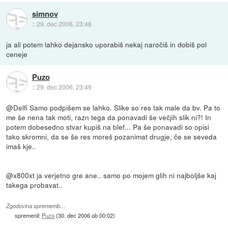
simnov
::
29. dec 2006, 23:48
ja ali potem lahko dejansko uporabiš nekaj naročiš in dobiš pol
ceneje
Puzo
::
29. dec 2006, 23:49
@Delfi Samo podpišem se lahko. Slike so res tak male da bv. Pa to
me še nena tak moti, razn tega da ponavadi še večjih slik ni?! In
potem dobesedno stvar kupiš na blef... Pa še ponavadi so opisi
tako skromni, da se še res moreš pozanimat drugje, če se seveda
imaš kje..
@x800xt ja verjetno gre ane.. samo po mojem glih ni najboljše kaj
takega probavat..
Zgodovina sprememb…
spremenil:
Puzo
(
30. dec 2006 ob 00:02
)