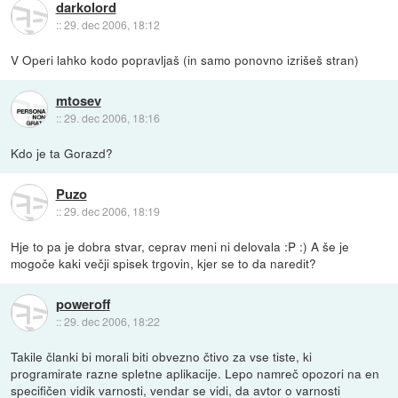
darkolord
::
29. dec 2006, 18:12
V Operi lahko kodo popravljaš (in samo ponovno izrišeš stran)
mtosev
::
29. dec 2006, 18:16
Kdo je ta Gorazd?
Puzo
::
29. dec 2006, 18:19
Hje to pa je dobra stvar, ceprav meni ni delovala :P :) A še je
mogoče kaki večji spisek trgovin, kjer se to da naredit?
poweroff
::
29. dec 2006, 18:22
Takile članki bi morali biti obvezno čtivo za vse tiste, ki
programirate razne spletne aplikacije. Lepo namreč opozori na en
specifičen vidik varnosti, vendar se vidi, da avtor o varnosti