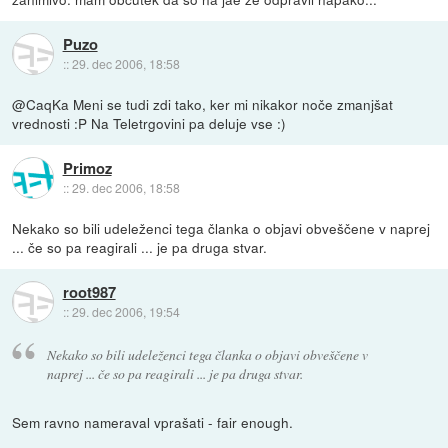
Puzo
::
29. dec 2006, 18:58
@CaqKa Meni se tudi zdi tako, ker mi nikakor noče zmanjšat
vrednosti :P Na Teletrgovini pa deluje vse :)
Primoz
::
29. dec 2006, 18:58
Nekako so bili udeleženci tega članka o objavi obveščene v naprej
... če so pa reagirali ... je pa druga stvar.
root987
::
29. dec 2006, 19:54
Nekako so bili udeleženci tega članka o objavi obveščene v
naprej ... če so pa reagirali ... je pa druga stvar.
Sem ravno nameraval vprašati - fair enough.