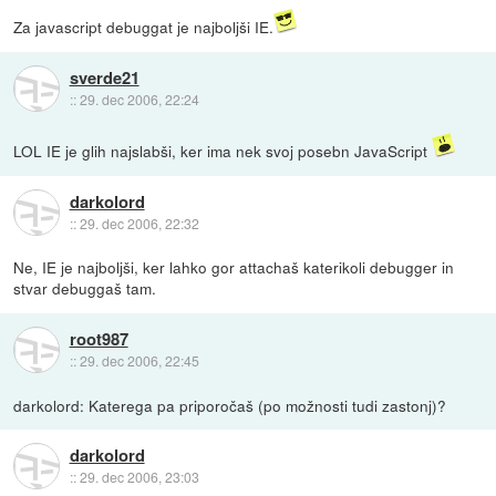
Za javascript debuggat je najboljši IE.
sverde21
::
29. dec 2006, 22:24
LOL IE je glih najslabši, ker ima nek svoj posebn JavaScript
darkolord
::
29. dec 2006, 22:32
Ne, IE je najboljši, ker lahko gor attachaš katerikoli debugger in
stvar debuggaš tam.
root987
::
29. dec 2006, 22:45
darkolord: Katerega pa priporočaš (po možnosti tudi zastonj)?
darkolord
::
29. dec 2006, 23:03