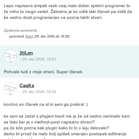
Lepo napisano ampak vsak vsaj malo dober spletni programer bi
že imho to mogo vedet. Žalostno je ko vidiš taki članek pa vidiš da
še vedno dosti programerjev ne pozna takih stvari.
Zgodovina sprememb…
spremenil:
Kami
(
29. dec 2006 ob 18:33
)
2tiLen
::
29. dec 2006, 18:33
Pohvale tudi z moje strani. Super članek.
CaqKa
::
29. dec 2006, 18:39
končno en članek na st ki sem ga prebral :)
ko sem se začel s phpjem bavit me je že od vedno zanimalo kam
se tisto kar je v method=post napisano shrani?
pa če kdo pozna kak plugin kako bi to v ieju delovalo?
darko bi prosil če malo bolj opišeš omenjen postopek editiranja