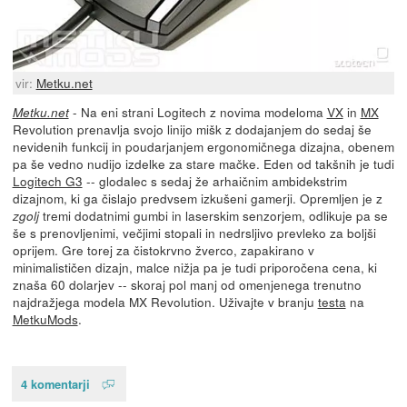
vir:
Metku.net
- Na eni strani Logitech z novima modeloma
VX
in
MX
Metku.net
Revolution prenavlja svojo linijo mišk z dodajanjem do sedaj še
nevidenih funkcij in poudarjanjem ergonomičnega dizajna, obenem
pa še vedno nudijo izdelke za stare mačke. Eden od takšnih je tudi
Logitech G3
-- glodalec s sedaj že arhaičnim ambidekstrim
dizajnom, ki ga čislajo predvsem izkušeni gamerji. Opremljen je z
tremi dodatnimi gumbi in laserskim senzorjem, odlikuje pa se
zgolj
še s prenovljenimi, večjimi stopali in nedrsljivo prevleko za boljši
oprijem. Gre torej za čistokrvno žverco, zapakirano v
minimalističen dizajn, malce nižja pa je tudi priporočena cena, ki
znaša 60 dolarjev -- skoraj pol manj od omenjenega trenutno
najdražjega modela MX Revolution. Uživajte v branju
testa
na
MetkuMods
.
4 komentarji