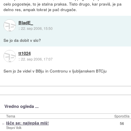
celo pogosteje, to je stalna praksa. Tisto drugo, kar praviš, je pa
delno res, ampak tokrat je pač drugače.
BladE_
::
22. sep 2006, 15:50
Se jo da dobit v slo?
tt1024
::
22. sep 2006, 17:07
Sem jo že videl v BBju in Comtronu v ljubljanskem BTCju
Vredno ogleda ...
Tema
Sporočila
»
Išče se: najlepša miš!
56
Stepni Volk