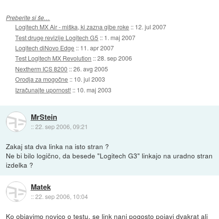
Preberite si še…
Logitech MX Air - miška, ki zazna gibe roke
::
12. jul 2007
Test druge revizije Logitech G5
::
1. maj 2007
Logitech diNovo Edge
::
11. apr 2007
Test Logitech MX Revolution
::
28. sep 2006
Nextherm ICS 8200
::
26. avg 2005
Orodja za mogočne
::
10. jul 2003
Izračunajte upornost!
::
10. maj 2003
MrStein
::
22. sep 2006, 09:21
Zakaj sta dva linka na isto stran ?
Ne bi bilo logično, da besede "Logitech G3" linkajo na uradno stran
izdelka ?
Matek
::
22. sep 2006, 10:04
Ko objavimo novico o testu, se link nanj pogosto pojavi dvakrat ali