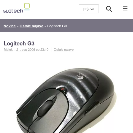
☰
Novice
»
Ostale najave
»
Logitech G3
Logitech G3
Matek
::
21. sep 2006
ob 23:10
Ostale najave