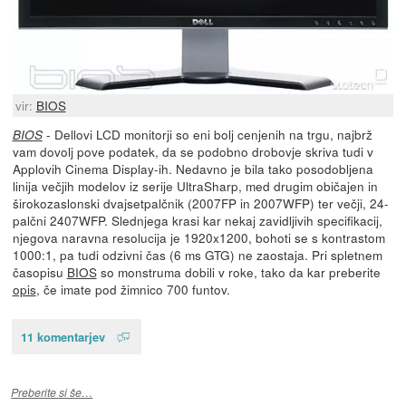
vir:
BIOS
- Dellovi LCD monitorji so eni bolj cenjenih na trgu, najbrž
BIOS
vam dovolj pove podatek, da se podobno drobovje skriva tudi v
Applovih Cinema Display-ih. Nedavno je bila tako posodobljena
linija večjih modelov iz serije UltraSharp, med drugim običajen in
širokozaslonski dvajsetpalčnik (2007FP in 2007WFP) ter večji, 24-
palčni 2407WFP. Slednjega krasi kar nekaj zavidljivih specifikacij,
njegova naravna resolucija je 1920x1200, bohoti se s kontrastom
1000:1, pa tudi odzivni čas (6 ms GTG) ne zaostaja. Pri spletnem
časopisu
BIOS
so monstruma dobili v roke, tako da kar preberite
opis
, če imate pod žimnico 700 funtov.
11 komentarjev
Preberite si še…