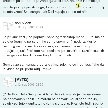
problem pa je - da ne priznajo garancije oz. napake! Ne menjajo
monitorja za popravljenega, to ne moreš verjet.
Zato se pa bolj
splača vzetei Samsunga, itak Dell kupuje panele od njih.
sodjdobe
::
12. sep 2006, 23:24
Ja pri a02 verziji so popravili banding v desktop mode-u. Pol ma pa
se dva (gaming pa se en, ko se ne spomnem) mode-a, kjer je
banding se opazen. Ravno vceraj sem narocil ta monitor pri
kupujceneje.si. Prej sem kar dosti bral po forumih in raznih straneh
in so ga zelo hvalili, razen banding malo moti.
Sem pa za samsunga prebral da ima zelo motec input lag. Tako da
je viden ze pri premikanju miske.
[MYTiX]
::
12. sep 2006, 23:59
@MadManMato:Sem predvideval da veš, ampak je bilo napisano
na nenavaden način. Te morem pa pohvalt, ker si eden redkih, ki
sploh vzdržuje kvantiteto novic na slo-techu. Kvaliteto tudi. Zadnje
čase je vedno vsaj polovica novic tvojih. Problem je le, da večkrat