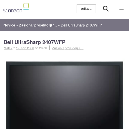
☰
Novice
»
Zasloni / projektorji / ...
»
Dell UltraSharp 2407WFP
Dell UltraSharp 2407WFP
Matek
::
12. sep 2006
ob 20:56
Zasloni / projektorji / ...