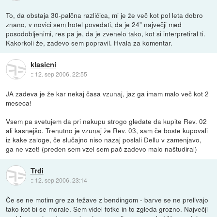
To, da obstaja 30-palčna različica, mi je že več kot pol leta dobro
znano, v novici sem hotel povedati, da je 24" največji med
posodobljenimi, res pa je, da je zvenelo tako, kot si interpretiral ti.
Kakorkoli že, zadevo sem popravil. Hvala za komentar.
klasicni
::
12. sep 2006, 22:55
JA zadeva je že kar nekaj časa vzunaj, jaz ga imam malo več kot 2
meseca!
Vsem pa svetujem da pri nakupu strogo gledate da kupite Rev. 02
ali kasnejšo. Trenutno je vzunaj že Rev. 03, sam če boste kupovali
iz kake zaloge, če slučajno niso nazaj poslali Dellu v zamenjavo,
ga ne vzet! (preden sem vzel sem pač zadevo malo naštudiral)
Trdi
::
12. sep 2006, 23:14
Če se ne motim gre za težave z bendingom - barve se ne prelivajo
tako kot bi se morale. Sem videl fotke in to zgleda grozno. Največji