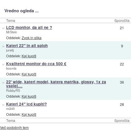
Vredno ogleda ...
Tema
Sporočila
»
LCD monitor, da ali ne ?
21
MrStein
Oddelek:
Zvok in slika
»
Kateri 22" in ali sploh
9
jure6j
Oddelek:
Kaj kupiti
»
Kvalitetni monitor do cca 500 €
22
bosmla
Oddelek:
Kaj kupiti
»
22' wide, kateri model, katera matrika, glossy, 1x za
36
vselej....
RobbyRS
Oddelek:
Kaj kupiti
»
Kateri 24" lcd kupiti?
28
mi345
Oddelek:
Kaj kupiti
Tema
Sporočila
Več podobnih tem