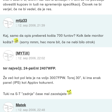
obvestiti kupcev in tudi ne spremenijo specifikacij. Človek ne bi
verjel, če ne bi vedel, da je res.
mtjz33
::
12. sep 2006, 21:39
Kaj, samo da opis prebereš košta 700 funtov? Kolk šele monitor
košta?
(sorry mmm, hec more bit, če ne nebi bilo otrok)
[MYTiX]
::
12. sep 2006, 22:02
ter največji, 24-palčni 2407WFP.
Že več kot pol leta je na voljo 3007FPW. Torej 30", ki ima enak
panel (IPS) kot Applov kokurent.
Tuki na S-T "zadnje" čase mal zaostajate
Matek
::
12. sep 2006, 22:48