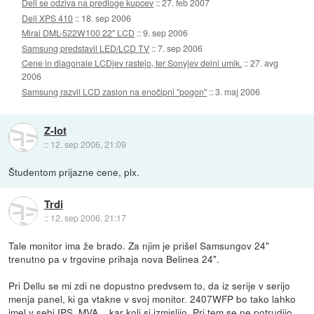
Dell se odziva na predloge kupcev
::
27. feb 2007
Dell XPS 410
::
18. sep 2006
Mirai DML-522W100 22" LCD
::
9. sep 2006
Samsung predstavil LED/LCD TV
::
7. sep 2006
Cene in diagonale LCDjev rastejo, ter Sonyjev delni umik.
::
27. avg
2006
Samsung razvil LCD zaslon na enočipni "pogon"
::
3. maj 2006
Z-lot
::
12. sep 2006, 21:09
Študentom prijazne cene, plx.
Trdi
::
12. sep 2006, 21:17
Tale monitor ima že brado. Za njim je prišel Samsungov 24"
trenutno pa v trgovine prihaja nova Belinea 24".
Pri Dellu se mi zdi ne dopustno predvsem to, da iz serije v serijo
menja panel, ki ga vtakne v svoj monitor. 2407WFP bo tako lahko
imel v sebi IPS, MVA... kar koli si izmislijo. Pri tem se ne potrudijo