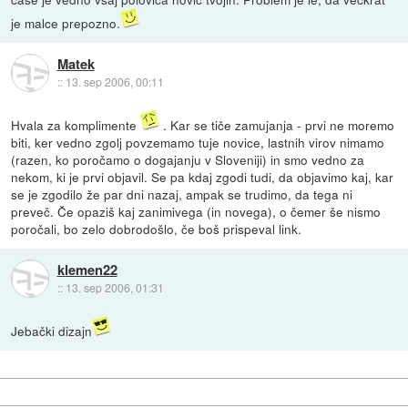
je malce prepozno.
Matek
::
13. sep 2006, 00:11
Hvala za komplimente
. Kar se tiče zamujanja - prvi ne moremo
biti, ker vedno zgolj povzemamo tuje novice, lastnih virov nimamo
(razen, ko poročamo o dogajanju v Sloveniji) in smo vedno za
nekom, ki je prvi objavil. Se pa kdaj zgodi tudi, da objavimo kaj, kar
se je zgodilo že par dni nazaj, ampak se trudimo, da tega ni
preveč. Če opaziš kaj zanimivega (in novega), o čemer še nismo
poročali, bo zelo dobrodošlo, če boš prispeval link.
klemen22
::
13. sep 2006, 01:31
Jebački dizajn