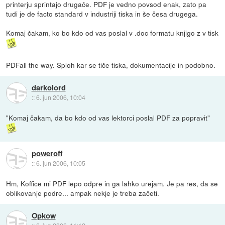
printerju sprintajo drugače. PDF je vedno povsod enak, zato pa
tudi je de facto standard v industriji tiska in še česa drugega.
Komaj čakam, ko bo kdo od vas poslal v .doc formatu knjigo z v tisk
PDFall the way. Sploh kar se tiče tiska, dokumentacije in podobno.
darkolord
::
6. jun 2006, 10:04
"Komaj čakam, da bo kdo od vas lektorci poslal PDF za popravit"
poweroff
::
6. jun 2006, 10:05
Hm, Koffice mi PDF lepo odpre in ga lahko urejam. Je pa res, da se
oblikovanje podre... ampak nekje je treba začeti.
Opkow