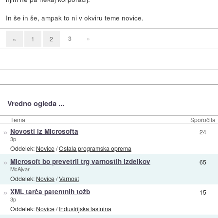
In še in še, ampak to ni v okviru teme novice.
3
»
«
1
2
Vredno ogleda ...
Tema
Sporočila
»
Novosti iz Microsofta
24
3p
Oddelek:
Novice
/
Ostala programska oprema
»
Microsoft bo prevetril trg varnostih izdelkov
65
McAjvar
Oddelek:
Novice
/
Varnost
»
XML tarča patentnih tožb
15
3p
Oddelek:
Novice
/
Industrijska lastnina