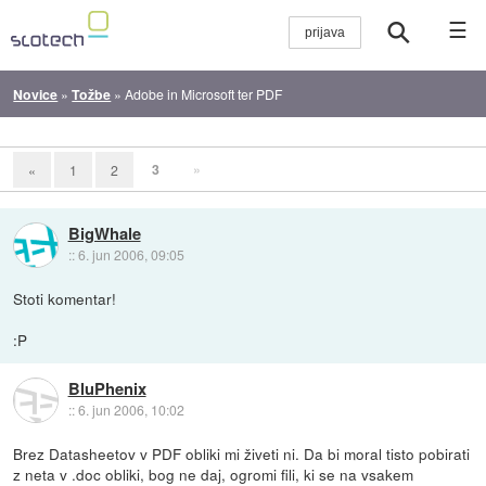
☰
Novice
»
Tožbe
»
Adobe in Microsoft ter PDF
3
»
«
1
2
BigWhale
::
6. jun 2006, 09:05
Stoti komentar!
:P
BluPhenix
::
6. jun 2006, 10:02
Brez Datasheetov v PDF obliki mi živeti ni. Da bi moral tisto pobirati
z neta v .doc obliki, bog ne daj, ogromi fili, ki se na vsakem