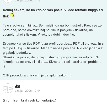
::
6. jun 2006, 11:12
Komaj čakam, ko bo kdo od vas poslal v .doc formatu knjigo z v
tisk
Tale srecko sem bil jaz. Sem mislil, da ga bom ustrelil. Kao, vse ze
narejeno, samo osvetlim naj na film in posljem v tiskarno, da
zacnejo takoj z tiskom. V roke pa dobim doc file.
Drugace kar se tice PDF-ja za profi uporabo... PDF all the way. In s
tem po FTP-ju v tiskarno. Mana z nebes poslana. Nic vec jebanja z
gigabajti podatkov.
Stranke ne jocejo, da nimajo ustreznih programov za odpirat. Ni
jokanja, da so preveliki fileti,... Skratka... resi marsikateri problem.
:)
CTP procedura v tiskarni je pa sploh zakon. ;)
Jst
::
6. jun 2006, 12:44
(info: nisem bral vseh komentarjev.)