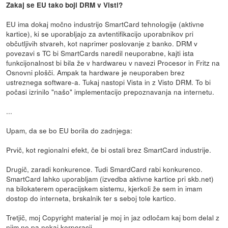
Zakaj se EU tako boji DRM v Visti?
EU ima dokaj močno industrijo SmartCard tehnologije (aktivne
kartice), ki se uporabljajo za avtentifikacijo uporabnikov pri
občutljivih stvareh, kot naprimer poslovanje z banko. DRM v
povezavi s TC bi SmartCards naredil neuporabne, kajti ista
funkcijonalnost bi bila že v hardwareu v navezi Procesor in Fritz na
Osnovni plošči. Ampak ta hardware je neuporaben brez
ustreznega software-a. Tukaj nastopi Vista in z Visto DRM. To bi
počasi izrinilo "našo" implementacijo prepoznavanja na internetu.
...
Upam, da se bo EU borila do zadnjega:
Prvič, kot regionalni efekt, če bi ostali brez SmartCard industrije.
Drugič, zaradi konkurence. Tudi SmardCard rabi konkurenco.
SmartCard lahko uporabljam (izvedba aktivne kartice pri skb.net)
na bilokaterem operacijskem sistemu, kjerkoli že sem in imam
dostop do interneta, brskalnik ter s seboj tole kartico.
Tretjič, moj Copyright material je moj in jaz odločam kaj bom delal z
njim ne pa nekaj korporacij.