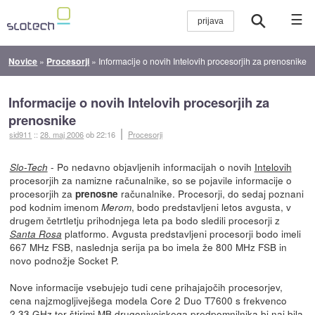
☰
Novice
»
Procesorji
»
Informacije o novih Intelovih procesorjih za prenosnike
Informacije o novih Intelovih procesorjih za
prenosnike
sid911
::
28. maj 2006
ob 22:16
Procesorji
- Po nedavno objavljenih informacijah o novih
Intelovih
Slo-Tech
procesorjih za namizne računalnike, so se pojavile informacije o
procesorjih za
računalnike. Procesorji, do sedaj poznani
prenosne
pod kodnim imenom
, bodo predstavljeni letos avgusta, v
Merom
drugem četrtletju prihodnjega leta pa bodo sledili procesorji z
platformo. Avgusta predstavljeni procesorji bodo imeli
Santa Rosa
667 MHz FSB, naslednja serija pa bo imela že 800 MHz FSB in
novo podnožje Socket P.
Nove informacije vsebujejo tudi cene prihajajočih procesorjev,
cena najzmogljivejšega modela Core 2 Duo T7600 s frekvenco
2,33 GHz ter štirimi MB drugonivojskega predpomnilnika bi naj bila