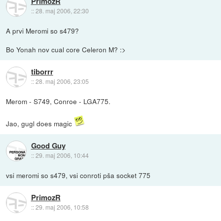
PrimozR
::
28. maj 2006, 22:30
A prvi Meromi so s479?
Bo Yonah nov cual core Celeron M? :>
tiborrr
::
28. maj 2006, 23:05
Merom - S749, Conroe - LGA775.
Jao, gugl does magic
Good Guy
::
29. maj 2006, 10:44
vsi meromi so s479, vsi conroti pša socket 775
PrimozR
::
29. maj 2006, 10:58