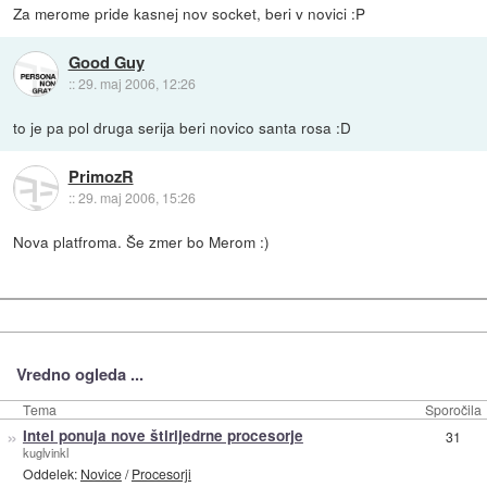
Za merome pride kasnej nov socket, beri v novici :P
Good Guy
::
29. maj 2006, 12:26
to je pa pol druga serija beri novico santa rosa :D
PrimozR
::
29. maj 2006, 15:26
Nova platfroma. Še zmer bo Merom :)
Vredno ogleda ...
Tema
Sporočila
»
Intel ponuja nove štirijedrne procesorje
31
kuglvinkl
Oddelek:
Novice
/
Procesorji