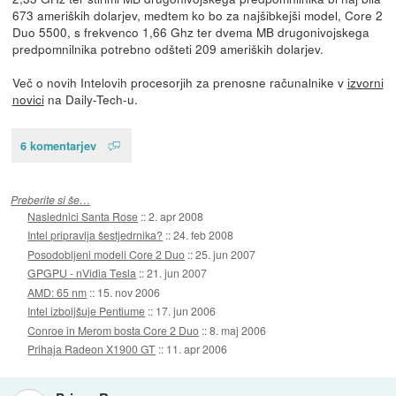
673 ameriških dolarjev, medtem ko bo za najšibkejši model, Core 2
Duo 5500, s frekvenco 1,66 Ghz ter dvema MB drugonivojskega
predpomnilnika potrebno odšteti 209 ameriških dolarjev.
Več o novih Intelovih procesorjih za prenosne računalnike v
izvorni
novici
na Daily-Tech-u.
6 komentarjev
Preberite si še…
Naslednici Santa Rose
::
2. apr 2008
Intel pripravlja šestjedrnika?
::
24. feb 2008
Posodobljeni modeli Core 2 Duo
::
25. jun 2007
GPGPU - nVidia Tesla
::
21. jun 2007
AMD: 65 nm
::
15. nov 2006
Intel izboljšuje Pentiume
::
17. jun 2006
Conroe in Merom bosta Core 2 Duo
::
8. maj 2006
Prihaja Radeon X1900 GT
::
11. apr 2006