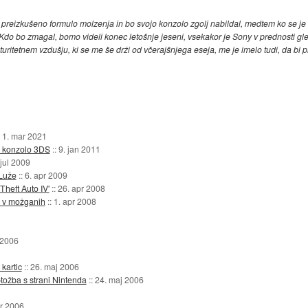
 na preizkušeno formulo molzenja in bo svojo konzolo zgolj nabildal, medtem ko se 
v. Kdo bo zmagal, bomo videli konec letošnje jeseni, vsekakor je Sony v prednosti gl
turitetnem vzdušju, ki se me še drži od včerajšnjega eseja, me je imelo tudi, da bi p
:
1. mar 2021
o konzolo 3DS
::
9. jan 2011
 jul 2009
 Luže
::
6. apr 2009
Theft Auto IV'
::
26. apr 2008
b v možganih
::
1. apr 2008
 2006
kartic
::
26. maj 2006
tožba s strani Nintenda
::
24. maj 2006
pr 2006