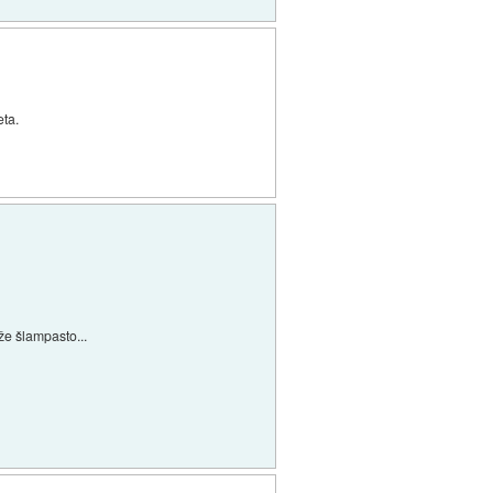
eta.
 že šlampasto...