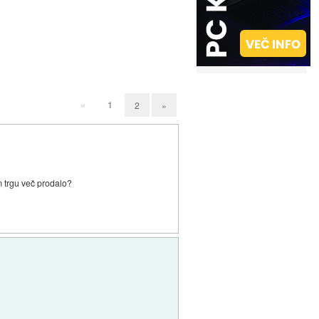
«
1
2
»
 trgu več prodalo?