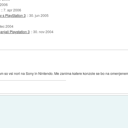
 2006
::
7. apr 2006
v s PlayStation 3
::
30. jun 2005
 dec 2004
anjali Playstation 3
::
30. nov 2004
am so vsi nori na Sony in Nintendo. Me zanima katere konzole se bo na omenjenem