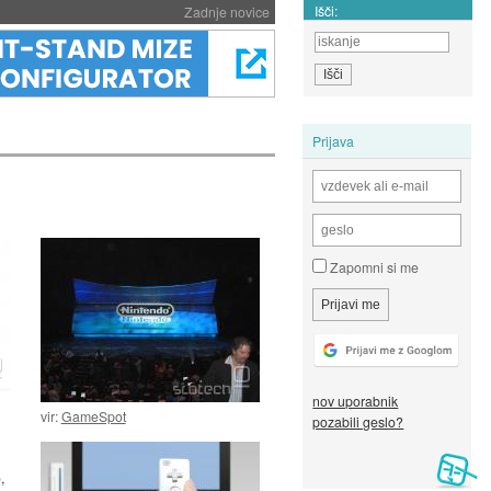
Išči:
Zadnje novice
Prijava
Zapomni si me
nov uporabnik
vir:
GameSpot
pozabili geslo?
,