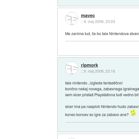
mavec
::
9. maj 2006, 23:03
Me zanima tud, če bo tale Nintendova stvarca
ripmork
::
9. maj 2006, 23:16
tale nintendo...izgleda fantastično!
končno nekaj novega, zabavnega igralnega i
sem sicer pristaš Playstationa tudi vedno bil
sicer ima pa nasploh Nintendo hudo zabavne
konec koncev so igre za zabavo ane?