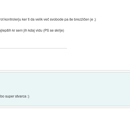
t kontrolerju ker ti da velik več svobode pa še brezžičen je ;)
lepših kr sem jih kdaj vidu (PS se skrije)
bo super stvarca :)