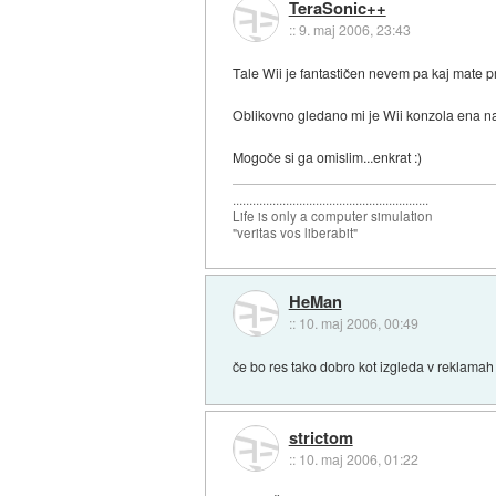
TeraSonic++
::
9. maj 2006, 23:43
Tale Wii je fantastičen nevem pa kaj mate pro
Oblikovno gledano mi je Wii konzola ena naj
Mogoče si ga omislim...enkrat :)
...........................................................
Life is only a computer simulation
"veritas vos liberabit"
HeMan
::
10. maj 2006, 00:49
če bo res tako dobro kot izgleda v reklamah 
strictom
::
10. maj 2006, 01:22