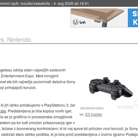
eto za večkratno uporabo
::
4. avg 2026 ob 19:41
vs. Nintendo
Angelesu odvija eden največjih svetovnih
ic Entertainment Expo. Med mnogimi
ost sta bili največje pozornosti deležna Sony
ji prihajajoči konzoli.
 ki jih lahko pričakujemo v PlayStationu 3, žal
rala
. Predstavljena je bila kopica novih iger,
vir:
E3 Insider
ala se je grafična in procesorska zmogljivost
 sistem pa bo tudi zmožen prikazovanja iger v
o, težave z
boomerang
kontrolerjem, ki bi naj sprva bil priložen novi konzoli, je Sony
bdržali staro obliko ploščka, ki je bila prvič predstavljena z izvirno Igralno Postajo