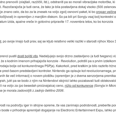
prenovili (olajšali, razžičili, itd.), odstraniti pa so morali vibracijske motorčke, ki
ti. Razočarajoča je tudi cena, že tako je bila postavljena dokaj visoko (500 zelencev
 je znano celo, da bo za ta znesek na voljo zgolj osnovni paket, ki bo
oropan večin
 ločljivost) in opremljen z manjšim diskom. So pa bili pri Sonyju vsaj bolj konkretni 
atum izida, spalne vreče in gotovino pripravite 17. novembra letos, ko bo konzola
l
, po svoje imajo tudi prav, saj se kljub relativno veliki razliki v starosti njihov Xbox
erenci pustil
dosti boljši vtis
. Nadaljujejo svojo drzno zastavljeno (a tudi tvegano) vi
li že s kodnim imenom prihajajoče konzole - Revolution, potrdili pa s prvim izdelko
daja bolje od konkurenčnega PSPja). Kakorkoli, pred kratkim je bilo razkrito tržn
 že pred časom predstavljeni kontroler. Nintendo ga opisuje kot revolucionarnega, p
danih še več informacij o novem ploščku (opremljen je z dvema senzorjema premika
ah, jutri pa se bodo z njim na Nintendovi stojnici lahko pozabavali tudi obiskovalci
 Wii na voljo za (po besedah proizvajalca) ceno,
nižjo od konkurence
(Sonyja in Micro
 se je morala zadovoljiti z
zadnjo četrtino 2006
.
sti na področju iger in strojne opreme, če vas zanimajo podrobnosti, preberite por
boste v prihodnje spremljali dogajanje na Electronic Entertainment Expu, lahko prec