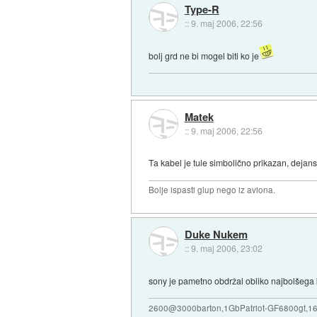
Type-R
::
9. maj 2006, 22:56
bolj grd ne bi mogel biti ko je
Matek
::
9. maj 2006, 22:56
Ta kabel je tule simbolično prikazan, dejan
Bolje ispasti glup nego iz aviona.
Duke Nukem
::
9. maj 2006, 23:02
sony je pametno obdržal obliko najbolšega ko
2600@3000barton,1GbPatriot-GF6800gt,160G