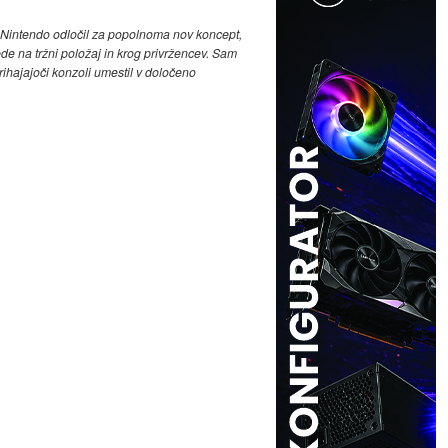
je Nintendo odločil za popolnoma nov koncept,
ede na tržni položaj in krog privržencev. Sam
rihajajoči konzoli umestil v določeno