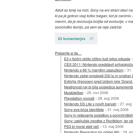
Aduti so torej na mizi, Sony na eni strani stavi
ki pa je gotovo vsaj toliko tvegan, kot je zanimi
menim, da je revolucija boljša od evolucije, v ma
sociološko teorijo, pa sem se raje zadržal.
53 komentarjev
Preberite si še…
E3 v fizični obliki očitno tudi letos odpade
:
CES 2011: Nintendo predstavil prihajajoč
Nintendo s 66 % manjšim zaslužkom
::
31.
Nintendo začel prodajati DSi tu in onstran
Evforija (trgovcev) pred izidom igre 'Grand 
Nestrpnost naj bi bila posledica spremem
Musklwiiber
::
25. nov 2006
Playstation novosti
::
28. avg 2006
Nintendo DS Lite v novih barvah
::
27. avg
Sony-eva kriza identitete
::
31. maj 2006
Sony in reševanje podatkov s pomnilniških 
Sony: zaključek zgodbe z Rootkitom, ter ob
PS3 bi moral stati več
::
13. maj 2006
Nintendo Revolution bo odslej Wii
::
28. a