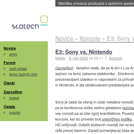
Evropska vesoljska agencija razvija svojo rak
Novice
»
Konzole
»
E3: Sony 
Novice
E3: Sony vs. Nintendo
arhiv
Matek
::
9. maj 2006
ob 22:11
Konzole
Forum
GameSpot
- Verjetno veste, da se te dni v Los 
mali oglasi
sejmov na temo zabavne elektronike - Electron
teme zadnjih 24h
prezentacijami izdelkov in napovedmi za prihodn
Članki
in Nintendo, ki sta obiskovalcem predstavljala svo
Zaposlitve
brskaj
Sony je začel že včeraj in izdal nekatere novosti,
Ostalo
pa je konferenca veliko večino gledalcev
razoča
pravila
vse novosti pa so bile zgolj kvantitativne. Poveč
konzole, kar bo prineslo bolj
prepričljivo grafiko
,
HD ločljivosti. Ostalih bistvenih novosti žal ne b
rešil precej klavrno. Zaradi pomanjkanja časa so o