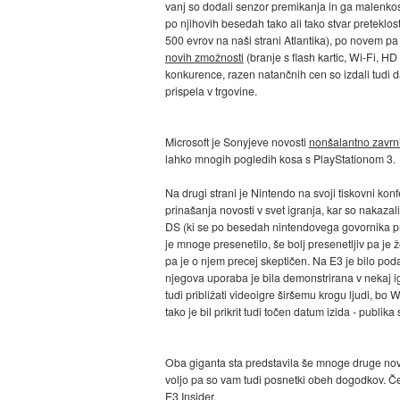
vanj so dodali senzor premikanja in ga malenkostno 
po njihovih besedah tako ali tako stvar preteklos
500 evrov na naši strani Atlantika), po novem pa
novih zmožnosti
(branje s flash kartic, Wi-Fi, HD
konkurence, razen natančnih cen so izdali tudi d
prispela v trgovine.
Microsoft je Sonyjeve novosti
nonšalantno zavrni
lahko mnogih pogledih kosa s PlayStationom 3.
Na drugi strani je Nintendo na svoji tiskovni konf
prinašanja novosti v svet igranja, kar so nakaza
DS (ki se po besedah nintendovega govornika pro
je mnoge presenetilo, še bolj presenetljiv pa je
pa je o njem precej skeptičen. Na E3 je bilo po
njegova uporaba je bila demonstrirana v nekaj igr
tudi približati videoigre širšemu krogu ljudi, bo
tako je bil prikrit tudi točen datum izida - publika
Oba giganta sta predstavila še mnoge druge novo
voljo pa so vam tudi posnetki obeh dogodkov. Če 
E3 Insider
.