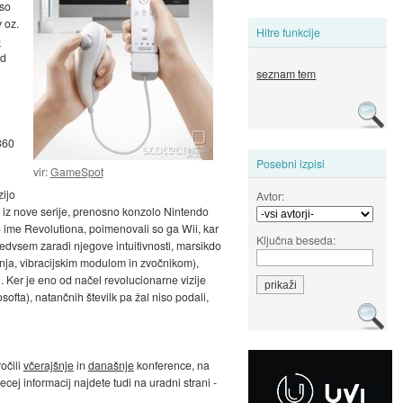
 so
 oz.
Hitre funkcije
e
od
seznam tem
 360
Posebni izpisi
vir:
GameSpot
zijo
Avtor:
m iz nove serije, prenosno konzolo Nintendo
o ime Revolutiona, poimenovali so ga Wii, kar
Ključna beseda:
redvsem zaradi njegove intuitivnosti, marsikdo
nja, vibracijskim modulom in zvočnikom),
. Ker je eno od načel revolucionarne vizije
softa), natančnih številk pa žal niso podali,
očili
včerajšnje
in
današnje
konference, na
ej informacij najdete tudi na uradni strani -