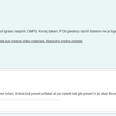
kot igralec nasploh, OMFG. Komaj čakam :P Ob gledanju raznih trailerov me je trga
ujeta kup ingame video materiala. Absolutno vredno ogledat.
)
vi ločeni. Enkrat boš preveč pritiskal ali pa naredil kak gib preveč in bo stvar šla 