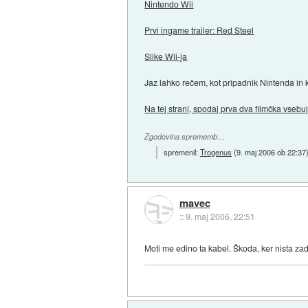
Nintendo Wii
Prvi ingame trailer: Red Steel
Slike Wii-ja
Jaz lahko rečem, kot pripadnik Nintenda in 
Na tej strani, spodaj prva dva filmčka vseb
Zgodovina sprememb…
spremenil:
Trogenus
(
9. maj 2006 ob 22:37
mavec
::
9. maj 2006, 22:51
Moti me edino ta kabel. Škoda, ker nista zade