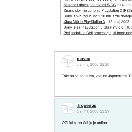
Microsoft glavni pokrovitelj WCG
::
14. apr
Znane okvirne cene za Playstation 3 (PS3)
Sony lahko izgubi do 1,18 milijarde dolarje
Xbox 360 in PlayStation 3
::
18. maj 2005
Sony je za PlayStation 3 izbral nVidio
::
8.
Prvi podatki o Cell procesorjih, ki bodo pog
mavec
::
9. maj 2006, 22:20
Tole bo še zanimivo, vsaj na Japonskem. T
Trogenus
::
9. maj 2006, 22:29
Official stran Wii-ja je online: