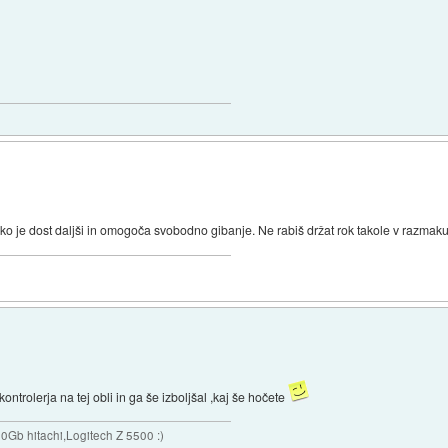
sko je dost daljši in omogoča svobodno gibanje. Ne rabiš držat rok takole v razma
ntrolerja na tej obli in ga še izboljšal ,kaj še hočete
b hitachi,Logitech Z 5500 :)