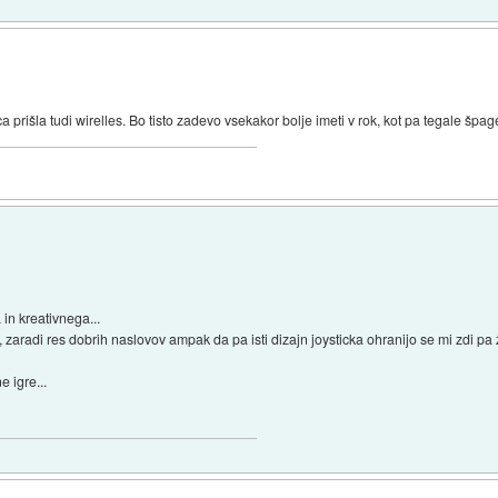
 prišla tudi wirelles. Bo tisto zadevo vsekakor bolje imeti v rok, kot pa tegale špag
n kreativnega...
, zaradi res dobrih naslovov ampak da pa isti dizajn joysticka ohranijo se mi zdi pa
 igre...