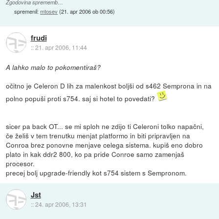
Zgodovina sprememb…
spremenil:
mtosev
(
21. apr 2006 ob 00:56
)
frudi
::
21. apr 2006, 11:44
A lahko malo to pokomentiraš?
očitno je Celeron D lih za malenkost boljši od s462 Semprona in na
polno popuši proti s754. saj si hotel to povedati?
sicer pa back OT... se mi sploh ne zdijo ti Celeroni tolko napačni,
če želiš v tem trenutku menjat platformo in biti pripravljen na
Conroa brez ponovne menjave celega sistema. kupiš eno dobro
plato in kak ddr2 800, ko pa pride Conroe samo zamenjaš
procesor.
precej bolj upgrade-friendly kot s754 sistem s Sempronom.
Jst
::
24. apr 2006, 13:31