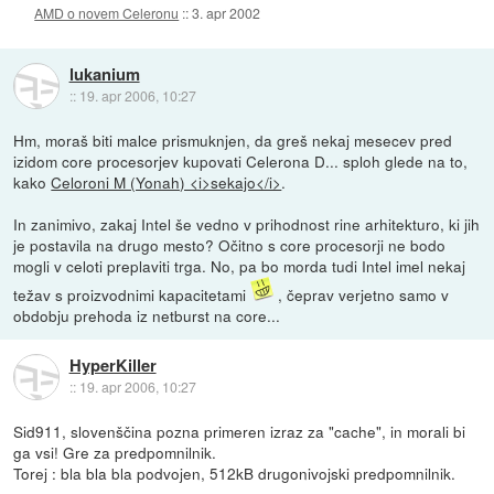
AMD o novem Celeronu
::
3. apr 2002
lukanium
::
19. apr 2006, 10:27
Hm, moraš biti malce prismuknjen, da greš nekaj mesecev pred
izidom core procesorjev kupovati Celerona D... sploh glede na to,
kako
Celoroni M (Yonah) <i>sekajo</i>
.
In zanimivo, zakaj Intel še vedno v prihodnost rine arhitekturo, ki jih
je postavila na drugo mesto? Očitno s core procesorji ne bodo
mogli v celoti preplaviti trga. No, pa bo morda tudi Intel imel nekaj
težav s proizvodnimi kapacitetami
, čeprav verjetno samo v
obdobju prehoda iz netburst na core...
HyperKiller
::
19. apr 2006, 10:27
Sid911, slovenščina pozna primeren izraz za "cache", in morali bi
ga vsi! Gre za predpomnilnik.
Torej : bla bla bla podvojen, 512kB drugonivojski predpomnilnik.