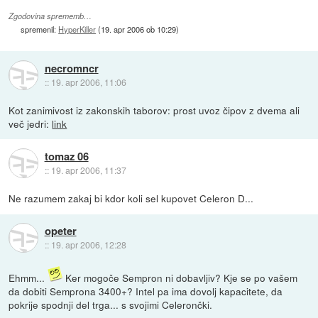
Zgodovina sprememb…
spremenil:
HyperKiller
(
19. apr 2006 ob 10:29
)
necromncr
::
19. apr 2006, 11:06
Kot zanimivost iz zakonskih taborov: prost uvoz čipov z dvema ali
več jedri:
link
tomaz 06
::
19. apr 2006, 11:37
Ne razumem zakaj bi kdor koli sel kupovet Celeron D...
opeter
::
19. apr 2006, 12:28
Ehmm...
Ker mogoče Sempron ni dobavljiv? Kje se po vašem
da dobiti Semprona 3400+? Intel pa ima dovolj kapacitete, da
pokrije spodnji del trga... s svojimi Celerončki.