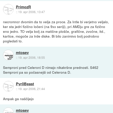
PrimozR
::
19. apr 2006, 13:47
necromncr dvomim da to velja za proce. Za Intle bi verjetno veljalo,
ker sta jedri fizično ločeni (na 9xx seriji), pri AMDju gre za fizično
eno jedro. TO velja bolj za matične plošče, grafične, zvočne, itd.,
kartice, mogoče za trde diske. Bi bilo zanimivo bolj podrobno
pogledati to.
mtosev
::
19. apr 2006, 18:55
Semproni pred Celeroni D nimajo nikakršne prednosti. S462
Semproni pa so počasnejši od Celerona D.
Pyr0Beast
::
19. apr 2006, 21:44
Ampak ga naščijejo
mtosev