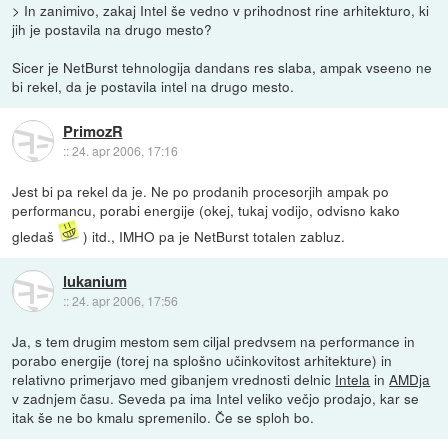
> In zanimivo, zakaj Intel še vedno v prihodnost rine arhitekturo, ki
jih je postavila na drugo mesto?
Sicer je NetBurst tehnologija dandans res slaba, ampak vseeno ne
bi rekel, da je postavila intel na drugo mesto.
PrimozR
::
24. apr 2006, 17:16
Jest bi pa rekel da je. Ne po prodanih procesorjih ampak po
performancu, porabi energije (okej, tukaj vodijo, odvisno kako
gledaš
) itd., IMHO pa je NetBurst totalen zabluz.
lukanium
::
24. apr 2006, 17:56
Ja, s tem drugim mestom sem ciljal predvsem na performance in
porabo energije (torej na splošno učinkovitost arhitekture) in
relativno primerjavo med gibanjem vrednosti delnic
Intela
in
AMDja
v zadnjem času. Seveda pa ima Intel veliko večjo prodajo, kar se
itak še ne bo kmalu spremenilo. Če se sploh bo.