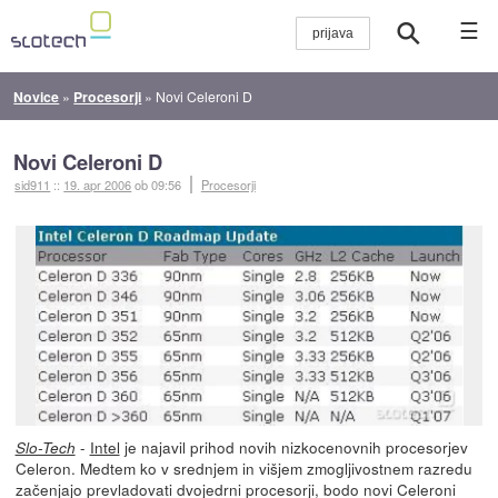
☰
Novice
»
Procesorji
»
Novi Celeroni D
Novi Celeroni D
sid911
::
19. apr 2006
ob 09:56
Procesorji
-
Intel
je najavil prihod novih nizkocenovnih procesorjev
Slo-Tech
Celeron. Medtem ko v srednjem in višjem zmogljivostnem razredu
začenjajo prevladovati dvojedrni procesorji, bodo novi Celeroni