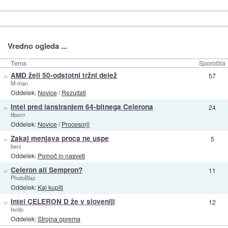
Vredno ogleda ...
Tema
Sporočila
»
AMD želi 50-odstotni tržni delež
57
M-man
Oddelek:
Novice
/
Rezultati
»
Intel pred lansiranjem 64-bitnega Celerona
24
tiborrr
Oddelek:
Novice
/
Procesorji
»
Zakaj menjava proca ne uspe
5
beni
Oddelek:
Pomoč in nasveti
»
Celeron ali Sempron?
11
PhotoBlaz
Oddelek:
Kaj kupiti
»
Intel CELERON D že v sloveniji
12
ferdo
Oddelek:
Strojna oprema