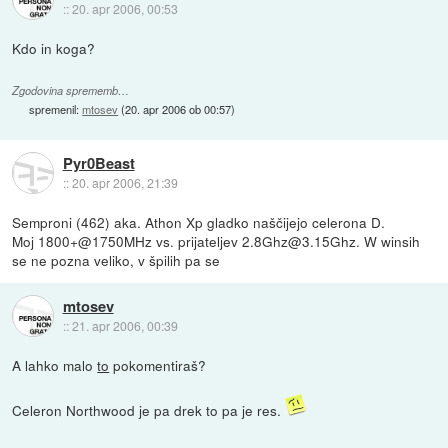
::
20. apr 2006, 00:53
Kdo in koga?
Zgodovina sprememb…
spremenil:
mtosev
(
20. apr 2006 ob 00:57
)
Pyr0Beast
::
20. apr 2006, 21:39
Semproni (462) aka. Athon Xp gladko naščijejo celerona D.
Moj 1800+@1750MHz vs. prijateljev 2.8Ghz@3.15Ghz. W winsih
se ne pozna veliko, v špilih pa se
mtosev
::
21. apr 2006, 00:39
A lahko malo
to
pokomentiraš?
Celeron Northwood je pa drek to pa je res.