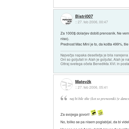
Bistri007
::
27. feb 2006, 00:47
Za 1000$ dolarjev dobiš prenosnik. Ne vem, k
niso).
Prednost Mac Mini je to, da košta 499%, tile 
Največja napaka desetletja je bila narejen
Oni so goljufali in Alah je goljufal, Alah je 
Citiraj svetega očeta Benedikta XVI. in posta
Matevžk
::
27. feb 2006, 05:41
naj bi bile tihe (kot so prenosniki že danes
Za svojega govori!
No, toliko se pa nisem poglabljal, da bi vi