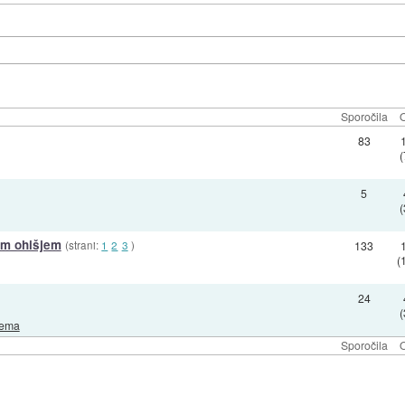
Sporočila
O
83
5
im ohišjem
(strani:
1
2
3
)
133
(
24
rema
Sporočila
O