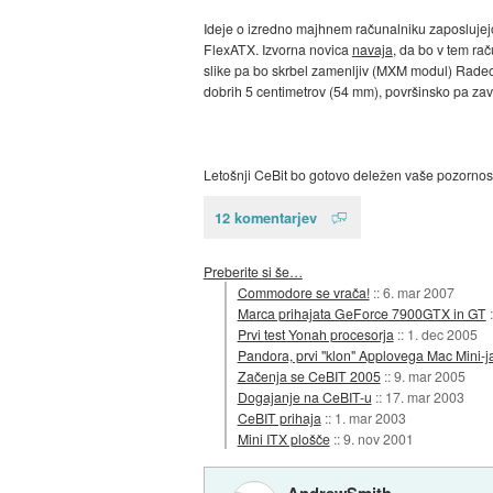
Ideje o izredno majhnem računalniku zaposlujejo
FlexATX. Izvorna novica
navaja
, da bo v tem ra
slike pa bo skrbel zamenljiv (MXM modul) Radeo
dobrih 5 centimetrov (54 mm), površinsko pa zav
Letošnji CeBit bo gotovo deležen vaše pozornost
12 komentarjev
Preberite si še…
Commodore se vrača!
::
6. mar 2007
Marca prihajata GeForce 7900GTX in GT
Prvi test Yonah procesorja
::
1. dec 2005
Pandora, prvi "klon" Applovega Mac Mini-j
Začenja se CeBIT 2005
::
9. mar 2005
Dogajanje na CeBIT-u
::
17. mar 2003
CeBIT prihaja
::
1. mar 2003
Mini ITX plošče
::
9. nov 2001
AndrewSmith