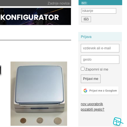
Išči:
Zadnje novice
Prijava
Zapomni si me
nov uporabnik
pozabili geslo?