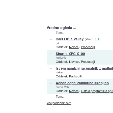
Vredno ogleda ...
Tema
»
Intel Little Valley
(strani:
1
2
)
tyk
Oddelek:
Novice
/
Procesorji
»
Shuttle XPC X100
kuglvinkl
Oddelek:
Novice
/
Procesorji
»
Iščem namizni računalnik z majhn
Kekec
Oddelek:
Kaj kupiti
»
Aopen odprl Pandorino skrinjico
Stepni Volk
Oddelek:
Novice
/
Ostala programska op
Tema
Več podobnih tem