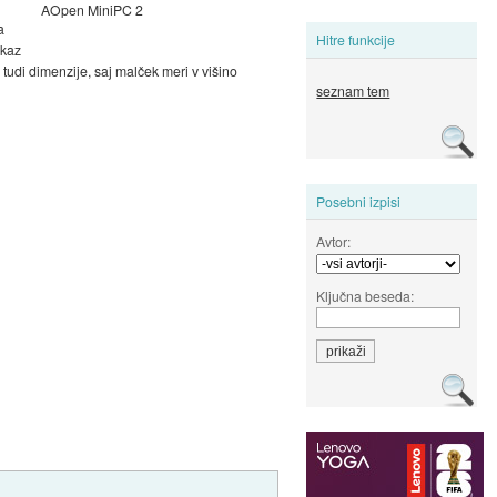
AOpen MiniPC 2
a
Hitre funkcije
ikaz
udi dimenzije, saj malček meri v višino
seznam tem
Posebni izpisi
Avtor:
Ključna beseda: