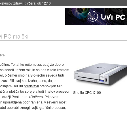
naslednji dve leti
::
včeraj ob 11:37
i PC malčki
šče
o očitne. To lahko rečemo za, zdaj že dobro
so sedeli križem rok, in so nas v zelo kratkem
ro
, o čemer smo na Slo-techu seveda tudi
ji zaslužiti svoj kos kruha jasno, da je
letošnjem CeBitu
predstavil
prenovljen Mini
ična plošča bo sprejela tudi Intelov procesor
Shuttle XPC X100
li dražji Pentium-m (
Dothan
). Pri prvem
men uporabljena podhranjena, v severni most
odel uporabil zmogljivejši grafični procesor,