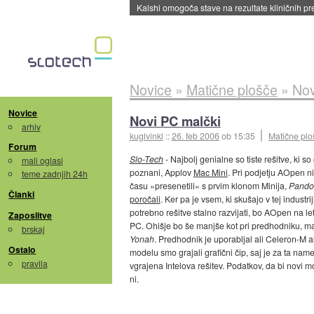
Sandisk že prodal več kot polovico SSD-jev za 
Novice
»
Matične plošče
»
Nov
Novice
Novi PC malčki
arhiv
kuglvinkl
::
26. feb 2006
ob 15:35
Matične plo
Forum
Slo-Tech
- Najbolj genialne so tiste rešitve, ki s
mali oglasi
poznani, Applov
Mac Mini
. Pri podjetju AOpen ni
teme zadnjih 24h
času »presenetili« s prvim klonom Minija,
Pando
Članki
poročali
. Ker pa je vsem, ki skušajo v tej industri
potrebno rešitve stalno razvijati, bo AOpen na 
Zaposlitve
PC. Ohišje bo še manjše kot pri predhodniku, mat
brskaj
Yonah
. Predhodnik je uporabljal ali Celeron-M a
Ostalo
modelu smo grajali grafični čip, saj je za ta na
pravila
vgrajena Intelova rešitev. Podatkov, da bi novi m
ni.