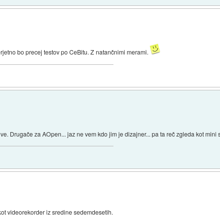
erjetno bo precej testov po CeBitu. Z natančnimi merami.
rive. Drugače za AOpen... jaz ne vem kdo jim je dizajner... pa ta reč zgleda kot mini 
 kot videorekorder iz sredine sedemdesetih.