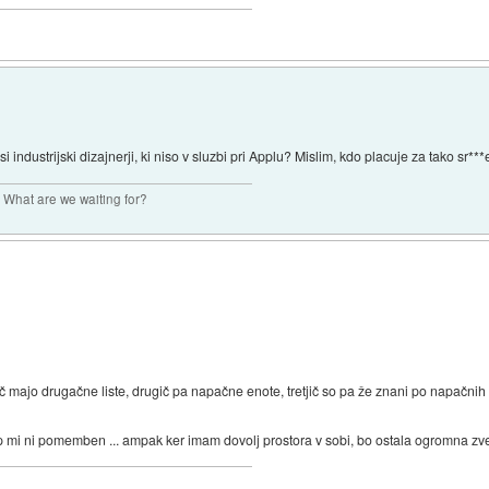
 industrijski dizajnerji, ki niso v sluzbi pri Applu? Mislim, kdo placuje za tako sr***
. What are we waiting for?
č majo drugačne liste, drugič pa napačne enote, tretjič so pa že znani po napačnih 
čip mi ni pomemben ... ampak ker imam dovolj prostora v sobi, bo ostala ogromna z