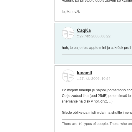
Vseeno pa pri Applu dobiš zraven še kvalitet
lp, Matevžk
CaqKa
::
27. feb 2006, 08:22
heh, to pa je res. apple mini je cukrček prot
lunamit
::
27. feb 2006, 10:54
Po mojem mnenju je najbolj pomembno tiho
Če je zadost tiha (pod 25dB) potem imaš to 
snemanje na disk v npr. divx, ...)
Glede oblike pa mislim da ima shuttle imen
There are 10 types of people. Those who un