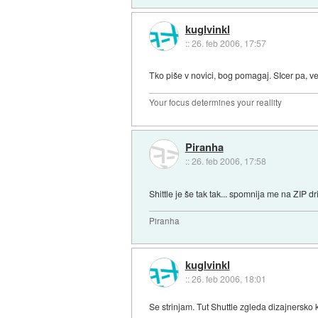
kuglvinkl
::
26. feb 2006, 17:57
Tko piše v novici, bog pomagaj. SIcer pa, v
Your focus determines your reallity
Piranha
::
26. feb 2006, 17:58
Shittle je še tak tak... spomnija me na ZIP d
Piranha
kuglvinkl
::
26. feb 2006, 18:01
Se strinjam. Tut Shuttle zgleda dizajnersko