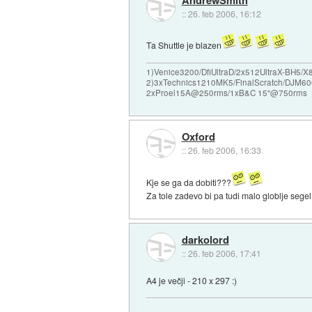
::
26. feb 2006, 16:12
Ta Shuttle je blazen
1)Venice3200/DfiUltraD/2x512UltraX-BH5
2)3xTechnics1210MK5/FinalScratch/DJM60
2xProel15A@250rms/1xB&C 15"@750rms
Oxford
::
26. feb 2006, 16:33
Kje se ga da dobiti???
Za tole zadevo bi pa tudi malo globlje segel
darkolord
::
26. feb 2006, 17:41
A4 je večji - 210 x 297 :)