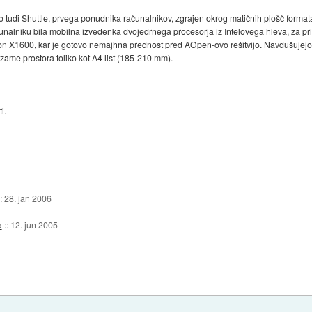
 tudi Shuttle, prvega ponudnika računalnikov, zgrajen okrog matičnih plošč format
čunalniku bila mobilna izvedenka dvojedrnega procesorja iz Intelovega hleva, za pr
n X1600, kar je gotovo nemajhna prednost pred AOpen-ovo rešitvijo. Navdušujejo t
zame prostora toliko kot A4 list (185-210 mm).
i.
::
28. jan 2006
a
::
12. jun 2005