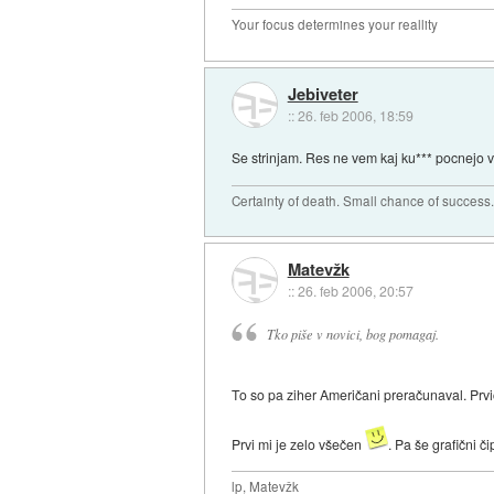
Your focus determines your reallity
Jebiveter
::
26. feb 2006, 18:59
Se strinjam. Res ne vem kaj ku*** pocnejo vsi
Certainty of death. Small chance of success
Matevžk
::
26. feb 2006, 20:57
Tko piše v novici, bog pomagaj.
To so pa ziher Američani preračunaval. Prvi
Prvi mi je zelo všečen
. Pa še grafični 
lp, Matevžk