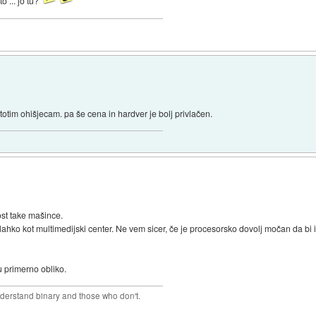
o ... jo tu?
i totim ohišjecam. pa še cena in hardver je bolj privlačen.
st take mašince.
lahko kot multimedijski center. Ne vem sicer, če je procesorsko dovolj močan da b
u primerno obliko.
derstand binary and those who don't.