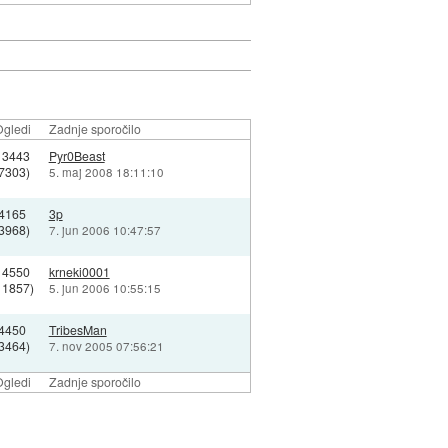
gledi
Zadnje sporočilo
13443
Pyr0Beast
(7303)
5. maj 2008 18:11:10
4165
3p
(3968)
7. jun 2006 10:47:57
14550
krneki0001
11857)
5. jun 2006 10:55:15
4450
TribesMan
(3464)
7. nov 2005 07:56:21
gledi
Zadnje sporočilo