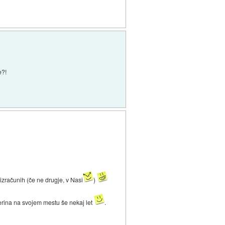
e?!
izračunih (če ne drugje, v Nasi
)
verina na svojem mestu še nekaj let
.