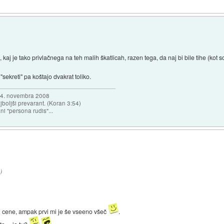
aj je tako privlačnega na teh malih škatlicah, razen tega, da naj bi bile tihe (kot 
"sekreti" pa koštajo dvakrat toliko.
a 4. novembra 2008
najboljši prevarant. (Koran 3:54)
ni "persona rudis"...
)
del cene, ampak prvi mi je še vseeno všeč
.