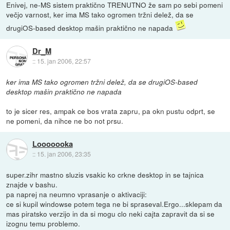
Enivej, ne-MS sistem praktično TRENUTNO že sam po sebi pomeni
večjo varnost, ker ima MS tako ogromen tržni delež, da se
drugiOS-based desktop mašin praktično ne napada
Dr_M
::
15. jan 2006, 22:57
ker ima MS tako ogromen tržni delež, da se drugiOS-based
desktop mašin praktično ne napada
to je sicer res, ampak ce bos vrata zapru, pa okn pustu odprt, se
ne pomeni, da nihce ne bo not prsu.
Looooooka
::
15. jan 2006, 23:35
super.zihr mastno sluzis vsakic ko crkne desktop in se tajnica
znajde v bashu.
pa naprej na neumno vprasanje o aktivaciji:
ce si kupil windowse potem tega ne bi spraseval.Ergo...sklepam da
mas piratsko verzijo in da si mogu clo neki cajta zapravit da si se
izognu temu problemo.