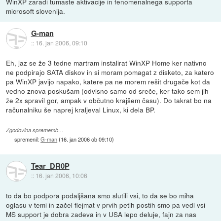
WinXP zaradi tumaste aktivacije in fenomenalnega supporta
microsoft slovenija.
G-man
::
16. jan 2006, 09:10
Eh, jaz se že 3 tedne martram instalirat WinXP Home ker nativno
ne podpirajo SATA diskov in si moram pomagat z disketo, za katero
pa WinXP javijo napako, katere pa ne morem rešit drugače kot da
vedno znova poskušam (odvisno samo od sreče, ker tako sem jih
že 2x spravil gor, ampak v občutno krajšem času). Do takrat bo na
računalniku še naprej kraljeval Linux, ki dela BP.
Zgodovina sprememb…
spremenil:
G-man
(
16. jan 2006 ob 09:10
)
Tear_DR0P
::
16. jan 2006, 10:06
to da bo podpora podaljšana smo slutili vsi, to da se bo miha
oglasu v temi in začel flejmat v prvih petih postih smo pa vedl vsi
MS support je dobra zadeva in v USA lepo deluje, fajn za nas