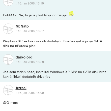
::
16. jan 2006, 13:19
Poldi112: Ne, to je le plod tvoje domišljije.
McNato
::
16. jan 2006, 13:57
Windows XP se brez vsakih dodatnih driverjev naložijo na SATA
disk na nForce4 plati.
darkolord
::
16. jan 2006, 13:58
Jaz sem teden nazaj instaliral Windows XP SP2 na SATA disk brez
kakršnihkoli dodatnih driverjev
Azrael
::
16. jan 2006, 14:00
@G-man: