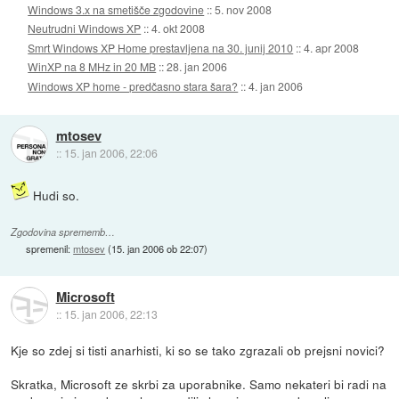
Windows 3.x na smetišče zgodovine
::
5. nov 2008
Neutrudni Windows XP
::
4. okt 2008
Smrt Windows XP Home prestavljena na 30. junij 2010
::
4. apr 2008
WinXP na 8 MHz in 20 MB
::
28. jan 2006
Windows XP home - predčasno stara šara?
::
4. jan 2006
mtosev
::
15. jan 2006, 22:06
Hudi so.
Zgodovina sprememb…
spremenil:
mtosev
(
15. jan 2006 ob 22:07
)
Microsoft
::
15. jan 2006, 22:13
Kje so zdej si tisti anarhisti, ki so se tako zgrazali ob prejsni novici?
Skratka, Microsoft ze skrbi za uporabnike. Samo nekateri bi radi na