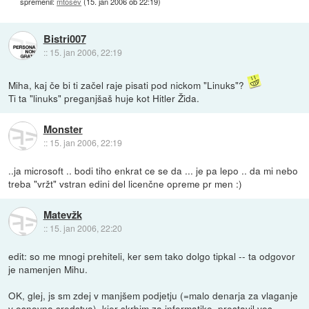
spremenil:
mtosev
(
15. jan 2006 ob 22:19
)
Bistri007
::
15. jan 2006, 22:19
Miha, kaj če bi ti začel raje pisati pod nickom "Linuks"?
Ti ta "linuks" preganjšaš huje kot Hitler Žida.
Monster
::
15. jan 2006, 22:19
..ja microsoft .. bodi tiho enkrat ce se da ... je pa lepo .. da mi nebo
treba "vržt" vstran edini del licenčne opreme pr men :)
Matevžk
::
15. jan 2006, 22:20
edit: so me mnogi prehiteli, ker sem tako dolgo tipkal -- ta odgovor
je namenjen Mihu.
OK, glej, js sm zdej v manjšem podjetju (=malo denarja za vlaganje
v osnovna sredstva), kjer skrbim za informatiko, prestavil ves