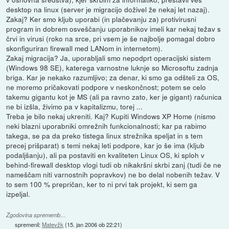
desktop na linux (server je migracijo doživel že nekaj let nazaj).
Zakaj? Ker smo kljub uporabi (in plačevanju za) protivirusni
program in dobrem osveščanju uporabnikov imeli kar nekaj težav s
črvi in virusi (roko na srce, pri vsem je še najbolje pomagal dobro
skonfiguriran firewall med LANom in internetom).
Zakaj migracija? Ja, uporabljali smo nepodprt operacijski sistem
(Windows 98 SE), katerega varnostne luknje so Microsoftu zadnja
briga. Kar je nekako razumljivo; za denar, ki smo ga odšteli za OS,
ne moremo pričakovati podpore v neskončnost; potem se celo
takemu gigantu kot je MS (ali pa ravno zato, ker je gigant) računica
ne bi izšla, živimo pa v kapitalizmu, torej ...
Treba je bilo nekaj ukreniti. Kaj? Kupiti Windows XP Home (nismo
neki blazni uporabniki omrežnih funkcionalnosti; kar pa rabimo
takega, se pa da preko tistega linux strežnika speljat in s tem
precej prišparat) s temi nekaj leti podpore, kar jo še ima (kljub
podaljšanju), ali pa postaviti en kvaliteten Linux OS, ki sploh v
behind-firewall desktop vlogi tudi ob nikakršni skrbi zanj (tudi če ne
nameščam niti varnostnih popravkov) ne bo delal nobenih težav. V
to sem 100 % prepričan, ker to ni prvi tak projekt, ki sem ga
izpeljal.
Zgodovina sprememb…
spremenil:
Matevžk
(
15. jan 2006 ob 22:21
)