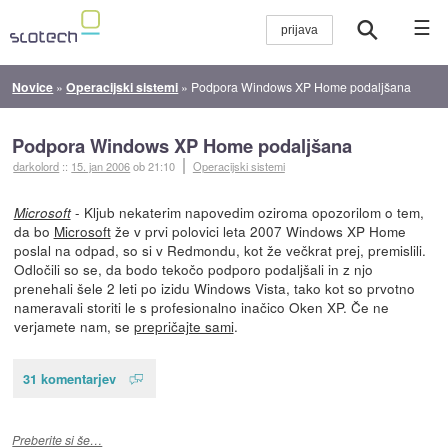
☰
Novice
»
Operacijski sistemi
»
Podpora Windows XP Home podaljšana
Podpora Windows XP Home podaljšana
darkolord
::
15. jan 2006
ob 21:10
Operacijski sistemi
- Kljub nekaterim napovedim oziroma opozorilom o tem,
Microsoft
da bo
Microsoft
že v prvi polovici leta 2007 Windows XP Home
poslal na odpad, so si v Redmondu, kot že večkrat prej, premislili.
Odločili so se, da bodo tekočo podporo podaljšali in z njo
prenehali šele 2 leti po izidu Windows Vista, tako kot so prvotno
nameravali storiti le s profesionalno inačico Oken XP. Če ne
verjamete nam, se
prepričajte sami
.
31 komentarjev
Preberite si še…