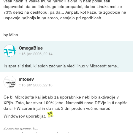
vsak nacin iz vsake muhe naredili slona in nam poskusali
dopovedat, da bo itak drugo leto propadel, da bo Linuks mel ze
73% delez na desktopu, pa da... Ampak, kot kaze, te zgodbice ne
uspevajo najboljs in na sreco, ostajajo pri zgodbicah.
by Miha
OmegaBlue
::
15. jan 2006, 22:14
In spet si ti tisti, ki sploh začnenja vleči linux v Microsoft teme..
mtosev
::
15. jan 2006, 22:18
Če bi Micro$ofta kaj jebalo za uporabnike nebi blo aktivacije v
XPjih. Zato, ker stvar 100% jebe. Namestiš nove DRVje in ti napiše
da si HW spreminjal in da maš 3 dni preden več nemoreš
Windowsov uporabljat.
Zgodovina sprememb…