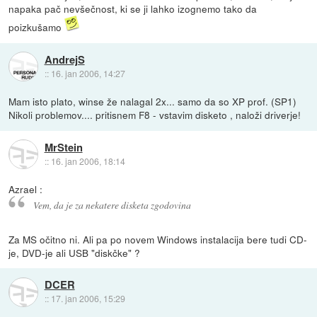
napaka pač nevšečnost, ki se ji lahko izognemo tako da
poizkušamo
AndrejS
::
16. jan 2006, 14:27
Mam isto plato, winse že nalagal 2x... samo da so XP prof. (SP1)
Nikoli problemov.... pritisnem F8 - vstavim disketo , naloži driverje!
MrStein
::
16. jan 2006, 18:14
Azrael :
Vem, da je za nekatere disketa zgodovina
Za MS očitno ni. Ali pa po novem Windows instalacija bere tudi CD-
je, DVD-je ali USB "diskčke" ?
DCER
::
17. jan 2006, 15:29