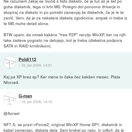
Ne razumem zakaj se mučiš s tisto disketo, če je fuč ali je šel po
gobe disketnik, tega ni kriv MS. Potegni dol ponovno driverje in
skopiraj na disketo in po potrebi zamenjaj še disketnik, če je le ta
zanič. Vem, da je za nekatere disketa zgodovina, ampak ni treba iz
te MS muhe delati slona.
BTW upam, da nimaš kakšno "free P2P" verzijo WinXP, ker na njih
take zadeve pogosto ne delujejo, kot je treba (disketna podpora
SATA in RAID krmilnikom).
Poldi112
::
16. jan 2006, 14:01
Kaj pa XP brez sp? Ker mene to čaka čez kakšen mesec. Plata
Nforce4.
G-man
::
16. jan 2006, 14:19
@Azrael
NF7-S, se pravi nForce2, original WinXP Home SP1, disketnik in
kabel zamenjan, disketa dela. Sem brskal po netu, in odkril, da je