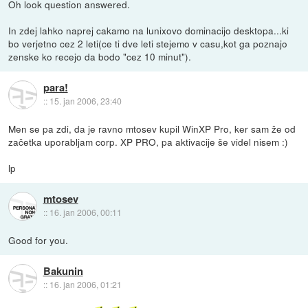
Oh look question answered.
In zdej lahko naprej cakamo na lunixovo dominacijo desktopa...ki
bo verjetno cez 2 leti(ce ti dve leti stejemo v casu,kot ga poznajo
zenske ko recejo da bodo "cez 10 minut").
para!
::
15. jan 2006, 23:40
Men se pa zdi, da je ravno mtosev kupil WinXP Pro, ker sam že od
začetka uporabljam corp. XP PRO, pa aktivacije še videl nisem :)
lp
mtosev
::
16. jan 2006, 00:11
Good for you.
Bakunin
::
16. jan 2006, 01:21