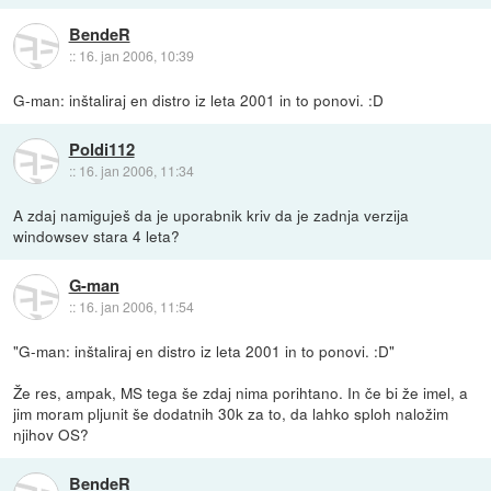
BendeR
::
16. jan 2006, 10:39
G-man: inštaliraj en distro iz leta 2001 in to ponovi. :D
Poldi112
::
16. jan 2006, 11:34
A zdaj namiguješ da je uporabnik kriv da je zadnja verzija
windowsev stara 4 leta?
G-man
::
16. jan 2006, 11:54
"G-man: inštaliraj en distro iz leta 2001 in to ponovi. :D"
Že res, ampak, MS tega še zdaj nima porihtano. In če bi že imel, a
jim moram pljunit še dodatnih 30k za to, da lahko sploh naložim
njihov OS?
BendeR