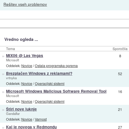
Rešitev vseh problemov
Vredno ogleda ...
Tema
Sporočila
»
MIX06 @ Las Vegas
8
Microsoft
Oddelek:
Novice
/
Ostala programska oprema
»
Brezplačen Windows z reklamami?
52
vrtnyka
Oddelek:
Novice
/
Operacijski sistemi
»
Microsoft Windows Malicious Software Removal Tool
16
Microsoft
Oddelek:
Novice
/
Operacijski sistemi
»
Štiri nove luknje
21
Gandalfar
Oddelek:
Novice
/
Varnost
»
Kaj je novega v Redmondu
27