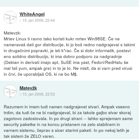
WhiteAngel
::
15. jan 2006, 22:44
Matevzk:
Mrtev Linux ti ravno tako koristi kukr mrtev Win98SE. Če ne
nameravaš dati gor distribucije, ki jo boš redno nadgrajeval s takimi
in drugačnimi popravki, je isti k*rac. Če si dobr informatik, postavi
eno solidno distribucijo, ki ima dobro podporo za nadgradnje
(Debian in derivati imajo apt, SuSE ima yast, Fedori/RedHatu še
mal fali yum, ampak gre) in to je to. Ne mislt, da si varn pred virusi
in črvi, če uporabljaš OS, ki ne bo M$.
Matevžk
::
15. jan 2006, 22:53
Razumem in imam tudi namen nadgrajevat stvari. Ampak vseeno
trdim, da tudi če ne bi nadgrajeval, bi za takole gajbo stvar skoraj
zagotovo zadostovala. In po drugi strani -- lahko sprejemam samo
security paketke in na koncu pristanem na zelo stabilnem in
varnem sistemu, čeprav s sicer starimi paketi. In po nekaj letih je
tak sistem že ZELO varen.