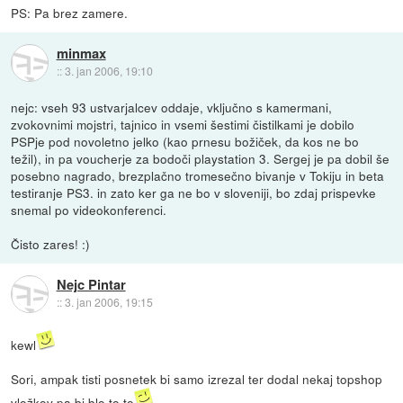
PS: Pa brez zamere.
minmax
::
3. jan 2006, 19:10
nejc: vseh 93 ustvarjalcev oddaje, vključno s kamermani,
zvokovnimi mojstri, tajnico in vsemi šestimi čistilkami je dobilo
PSPje pod novoletno jelko (kao prnesu božiček, da kos ne bo
težil), in pa voucherje za bodoči playstation 3. Sergej je pa dobil še
posebno nagrado, brezplačno tromesečno bivanje v Tokiju in beta
testiranje PS3. in zato ker ga ne bo v sloveniji, bo zdaj prispevke
snemal po videokonferenci.
Čisto zares! :)
Nejc Pintar
::
3. jan 2006, 19:15
kewl
Sori, ampak tisti posnetek bi samo izrezal ter dodal nekaj topshop
vložkov pa bi blo to to