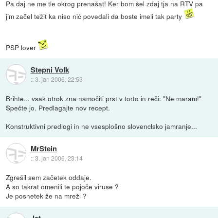
Pa daj ne me tle okrog prenašat! Ker bom šel zdaj tja na RTV pa
jim začel težit ka niso nič povedali da boste imeli tak party
PSP lover
Stepni Volk
::
3. jan 2006, 22:53
Brihte... vsak otrok zna namočiti prst v torto in reči: "Ne maram!"
Spečte jo. Predlagajte nov recept.
Konstruktivni predlogi in ne vsesplošno slovenclsko jamranje...
MrStein
::
3. jan 2006, 23:14
Zgrešil sem začetek oddaje.
A so takrat omenili te pojoče viruse ?
Je posnetek že na mreži ?
Jst