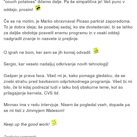
"couch potatoes" iščemo dalje. Pa še simpatična je! Več punc v
oddajo, prosim!
Če se ne motim, je Marko obravnaval Picaso parkrat zaporedoma.
To je dobra ideja; še posebej sedaj, ko ste dvotedenski, bi se lahko
za daljše obdobje posvetil enemu programu in v vsaki oddaji
nadgradil znanje in nasvete iz prejšnje.
O igrah ne bom, ker sem se jih komaj odvadil.
Sergio, kar veselo nadaljuj odkrivanje novih tehnologij!
Gašper je prava faca. Všeč mi je, kako pomaga gledalcu, da se
znebi strahu pred bavbavom odprtokodnega programja. Všeč bi mi
bilo, če bi kdaj podrezal tudi v laiku bolj obskurne teme, kot so
prilagajanje kernela, CVS itd.
Minmax ima v redu intervjuje. Nisem še pogledal vseh, dopade pa
se mi tisti z Jimmyjem Walesom!
Keep up the good work!
Zgodovina sprememb…