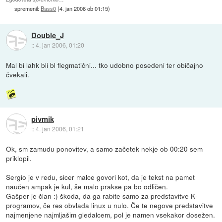
spremenil:
Bass0
(
4. jan 2006 ob 01:15
)
Double_J
::
4. jan 2006, 01:20
Mal bi lahk bli bl flegmatični... tko udobno posedeni ter običajno
čvekali.
pivmik
::
4. jan 2006, 01:21
Ok, sm zamudu ponovitev, a samo začetek nekje ob 00:20 sem
priklopil.
Sergio je v redu, sicer malce govori kot, da je tekst na pamet
naučen ampak je kul, še malo prakse pa bo odličen.
Gašper je član :) škoda, da ga rabite samo za predstavitve K-
programov, če res obvlada linux u nulo. Če te negove predstavitve
najmenjene najmljašim gledalcem, pol je namen vsekakor dosežen.