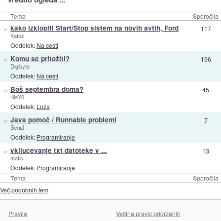
Tema
Sporočila
»
kako izklopiti Start/Stop sistem na novih avtih, Ford
117
Katoz
Oddelek:
Na cesti
»
Komu se pritožiti?
196
Digibyte
Oddelek:
Na cesti
»
Boš septembra doma?
45
BlaY0
Oddelek:
Loža
»
Java pomoč / Runnable problemi
7
Serial
Oddelek:
Programiranje
»
vkljucevanje txt datoteke v ...
13
matic
Oddelek:
Programiranje
Tema
Sporočila
Več podobnih tem
Pravila
Večina pravic pridržanih