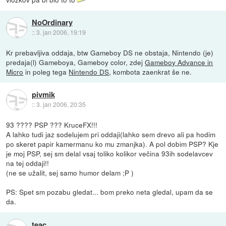
NoOrdinary
::
3. jan 2006, 19:19
Kr prebavljiva oddaja, btw Gameboy DS ne obstaja, Nintendo (je)
predaja(l) Gameboya, Gameboy color, zdej
Gameboy Advance in
Micro
in poleg tega
Nintendo DS
, kombota zaenkrat še ne.
pivmik
::
3. jan 2006, 20:35
93 ???? PSP ??? KruceFX!!!
A lahko tudi jaz sodelujem pri oddaji(lahko sem drevo ali pa hodim
po skeret papir kamermanu ko mu zmanjka). A pol dobim PSP? Kje
je moj PSP, sej sm delal vsaj toliko kolikor večina 93ih sodelavcev
na tej oddaji!!
(ne se užalit, sej samo humor delam ;P )
PS: Spet sm pozabu gledat... bom preko neta gledal, upam da se
da.
teac