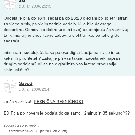
::
3. jan 2006, 23:15
Oddaja je bila ob 18ih, sedaj pa ob 23:20 gledam po spletni strani
za video arhiv, pa vidim zadnjo oddajo, ki je bila davnega
decembra. Odmevi so dobro uro (ali dve) po odajanju že v arhivu;
ta, ki ima ciljno snov ravno zabavno elektroniko, pa tako grdo
zaostaja.
minmax in sodelujoči: kako poteka digitalizacija na rtvslo in po
kakšnih prioritetah? Zakaj je pri vas takšen zaostanek napram
drugim oddajam? Ali se ne digitallizira vso lastno produkcijo
sistematično?
SavoS
::
3. jan 2006, 23:47
Je že v arhivu!!
RESNIČNA RESNIČNOST
EDIT : a po novem je oddaja dolga samo 12minut in 35 sekund???
Zgodovina sprememb…
spremenil:
SavoS
(
3. jan 2006 ob 23:58
)