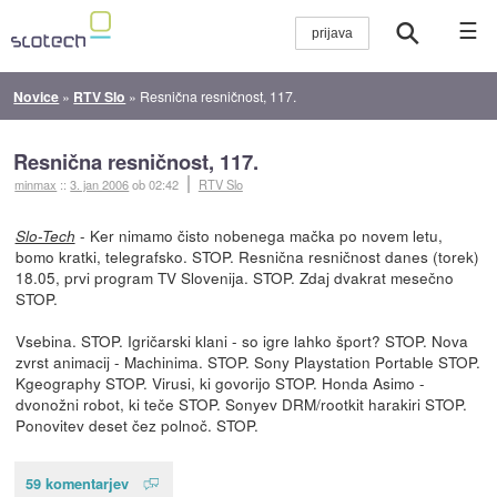
☰
Novice
»
RTV Slo
»
Resnična resničnost, 117.
Resnična resničnost, 117.
minmax
::
3. jan 2006
ob 02:42
RTV Slo
- Ker nimamo čisto nobenega mačka po novem letu,
Slo-Tech
bomo kratki, telegrafsko. STOP. Resnična resničnost danes (torek)
18.05, prvi program TV Slovenija. STOP. Zdaj dvakrat mesečno
STOP.
Vsebina. STOP. Igričarski klani - so igre lahko šport? STOP. Nova
zvrst animacij - Machinima. STOP. Sony Playstation Portable STOP.
Kgeography STOP. Virusi, ki govorijo STOP. Honda Asimo -
dvonožni robot, ki teče STOP. Sonyev DRM/rootkit harakiri STOP.
Ponovitev deset čez polnoč. STOP.
59 komentarjev