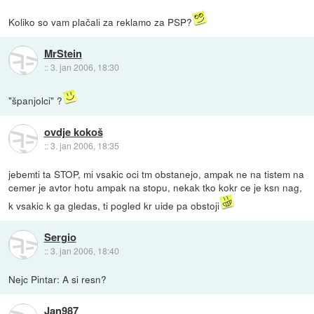
Koliko so vam plačali za reklamo za PSP?
MrStein
::
3. jan 2006, 18:30
"španjolci" ?
ovdje kokoš
::
3. jan 2006, 18:35
jebemti ta STOP, mi vsakic oci tm obstanejo, ampak ne na tistem na
cemer je avtor hotu ampak na stopu, nekak tko kokr ce je ksn nag,
k vsakic k ga gledas, ti pogled kr uide pa obstoji
Sergio
::
3. jan 2006, 18:40
Nejc Pintar: A si resn?
Jan987