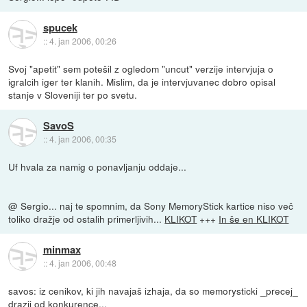
spucek
::
4. jan 2006, 00:26
Svoj "apetit" sem potešil z ogledom "uncut" verzije intervjuja o
igralcih iger ter klanih. Mislim, da je intervjuvanec dobro opisal
stanje v Sloveniji ter po svetu.
SavoS
::
4. jan 2006, 00:35
Uf hvala za namig o ponavljanju oddaje...
@ Sergio... naj te spomnim, da Sony MemoryStick kartice niso več
toliko dražje od ostalih primerljivih...
KLIKOT
+++
In še en KLIKOT
minmax
::
4. jan 2006, 00:48
savos: iz cenikov, ki jih navajaš izhaja, da so memorysticki _precej_
drazji od konkurence...