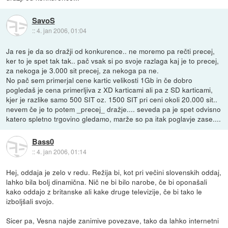
SavoS
::
4. jan 2006, 01:04
Ja res je da so dražji od konkurence.. ne moremo pa rečti precej,
ker to je spet tak tak.. pač vsak si po svoje razlaga kaj je to precej,
za nekoga je 3.000 sit precej, za nekoga pa ne.
No pač sem primerjal cene kartic velikosti 1Gb in če dobro
pogledaš je cena primerljiva z XD karticami ali pa z SD karticami,
kjer je razlike samo 500 SIT oz. 1500 SIT pri ceni okoli 20.000 sit..
nevem če je to potem _precej_ dražje.... seveda pa je spet odvisno
katero spletno trgovino gledamo, marže so pa itak poglavje zase....
Bass0
::
4. jan 2006, 01:14
Hej, oddaja je zelo v redu. Režija bi, kot pri večini slovenskih oddaj,
lahko bila bolj dinamična. Nič ne bi bilo narobe, če bi oponašali
kako oddajo z britanske ali kake druge televizije, če bi tako le
izboljšali svojo.
Sicer pa, Vesna najde zanimive povezave, tako da lahko internetni