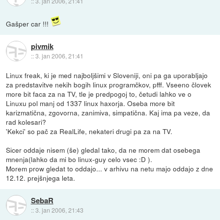
::
3. jan 2006, 21:41
Gašper car !!!
pivmik
::
3. jan 2006, 21:41
Linux freak, ki je med najboljšimi v Sloveniji, oni pa ga uporabljajo
za predstavitve nekih bogih linux programčkov, pfff. Vseeno človek
more bit faca za na TV, tle je predpogoj to, četudi lahko ve o
Linuxu pol manj od 1337 linux haxorja. Oseba more bit
karizmatična, zgovorna, zanimiva, simpatična. Kaj ima pa veze, da
rad kolesari?
'Kekci' so pač za RealLife, nekateri drugi pa za na TV.
Sicer oddaje nisem (še) gledal tako, da ne morem dat osebega
mnenja(lahko da mi bo linux-guy celo vsec :D ).
Morem prow gledat to oddajo... v arhivu na netu majo oddajo z dne
12.12. prejšnjega leta.
SebaR
::
3. jan 2006, 21:43