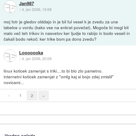
Jan987
::
4. jan 2006, 19:58
moj fotr je gledov olddajo in je bil ful vesel k je zvedu za une
tabelce u vordu (kako vse na enkrat povečat). Mogoče bi mogl bit
malo več teh trikov in nasvetov ker ljudje to rabijo in bodo veseli in
čakali bodo rekoč: ker trike bom pa dons zvedu?
Looooooka
::
4. jan 2006, 20:09
linux koticek zamenjat s triki....to bi blo zlo pametno.
internetni koticek zamenjat z "omfg kaj si bojo zdej zmislil"
novicami...
«
1
2
»
Vredno ogleda ...