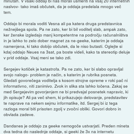
minutah. V vsaki oddaji bi nas morali usmeriti na vsaj 20 internetnih
naslvov- tako imaš občutek, da je oddaja predelala mnogo več
tem.
Oddajo bi morala voditi Vesna ali pa katera druga predstavnica
nežnejšega spola. Pa ne zato, ker bi bil voditelj slab, ampak zato,
ker ženske izgledajo manj kompetentne na področju računalništva
in je lahko to zelo dober magnet za ne-geeke, katerim je oddaja
namenjena, ki tako dobijo občutek, da le niso butasti. Oglejte si
kdaj oddajo Neues na 3sat, pa boste videli, kako ta stereotip deluje
v prid oddaje. Vsaj meni se tako zdi.
Sergejev kotiček je katastrofa. Pa ne zato, ker bi slabo opravljal
svojo nalogo- problem je način, s katerim je rubrika posneta.
Gledati govorečega voditelja s kosom strojne opreme v roki pač ni
informativno, niti zanimivo. Zvok in slika sta lahko ločena. Zakaj se
med Sergejevim govorjenjem ne bi predvajal posnetek napravic, ki
jih opisuje? Ali pa več shem, ki prikazujejo delovanje, predstavitev
te naprave na nekem sejmu informatike, itd. Sergej bi iz tega
razloga moral biti prisoten zgolj v zvočni obliki. Govori dobro in
obvlada zadeve.
Dandanes je oddajo za geeke nemogoče ustvarjati. Preden mineta
dva tedna do naslednje oddaje, si geeki že 3x na internetu