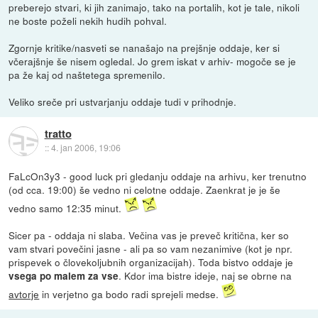
preberejo stvari, ki jih zanimajo, tako na portalih, kot je tale, nikoli
ne boste poželi nekih hudih pohval.
Zgornje kritike/nasveti se nanašajo na prejšnje oddaje, ker si
včerajšnje še nisem ogledal. Jo grem iskat v arhiv- mogoče se je
pa že kaj od naštetega spremenilo.
Veliko sreče pri ustvarjanju oddaje tudi v prihodnje.
tratto
::
4. jan 2006, 19:06
FaLcOn3y3 - good luck pri gledanju oddaje na arhivu, ker trenutno
(od cca. 19:00) še vedno ni celotne oddaje. Zaenkrat je je še
vedno samo 12:35 minut.
Sicer pa - oddaja ni slaba. Večina vas je preveč kritična, ker so
vam stvari povečini jasne - ali pa so vam nezanimive (kot je npr.
prispevek o človekoljubnih organizacijah). Toda bistvo oddaje je
. Kdor ima bistre ideje, naj se obrne na
vsega po malem za vse
avtorje
in verjetno ga bodo radi sprejeli medse.