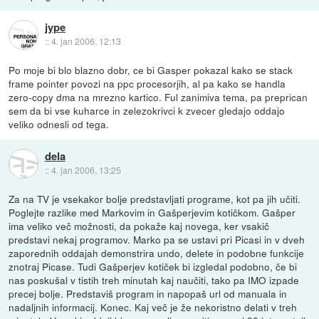
jype
::
4. jan 2006, 12:13
Po moje bi blo blazno dobr, ce bi Gasper pokazal kako se stack
frame pointer povozi na ppc procesorjih, al pa kako se handla
zero-copy dma na mrezno kartico. Ful zanimiva tema, pa preprican
sem da bi vse kuharce in zelezokrivci k zvecer gledajo oddajo
veliko odnesli od tega.
dela
::
4. jan 2006, 13:25
Za na TV je vsekakor bolje predstavljati programe, kot pa jih učiti.
Poglejte razlike med Markovim in Gašperjevim kotičkom. Gašper
ima veliko več možnosti, da pokaže kaj novega, ker vsakič
predstavi nekaj programov. Marko pa se ustavi pri Picasi in v dveh
zaporednih oddajah demonstrira undo, delete in podobne funkcije
znotraj Picase. Tudi Gašperjev kotiček bi izgledal podobno, če bi
nas poskušal v tistih treh minutah kaj naučiti, tako pa IMO izpade
precej bolje. Predstaviš program in napopaš url od manuala in
nadaljnih informacij. Konec. Kaj več je že nekoristno delati v treh