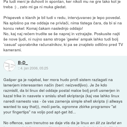
Pa tudi meni je duhovit in spontan, ker nikoli mu ne gre tako kot je
treba :) , zato mi ga ni muka gledat.
Prispevek o klanih je bil tudi v redu, intervjuvanec je lepo povedal.
Na splošno pa me oddaja ne privlači, nima tistega čara, da bi si na
koncu rekel: Komaj čakam naslednjo oddajo!
No, kaj naj rečem trudite se še naprej in vztrajajte. Poskusite najti
še nove ljudi, ni nujno samo stroge 'geeke' ampak lahko tudi bolj
'casual' uporabnike računalnikov, ki pa se znajdelo odlično pred TV
kamerami.
B-D_
::
4. jan 2006, 05:25
Gašper ga je najebal, ker mora hudo profi sistem razlagati na
lamerjem interesanten način (beri: neizvedljivo). Je že kdo
razmislil, da bi linux del oddaje postal malce bolj profi usmerjen in
kazal trike in nasvete v smislu shell skriptanja (kaj vse lahko linux
naredi namesto vas - če vas zamenja simple shell skripta (i allways
wanted to say that)), moči perla, ogromne zbirke programov "at
your fingertips" na voljo pod apt-get itd...
No offence, sam trenutno se daje vtis da je linux
en šit za lavfat en