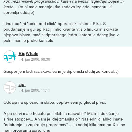
kup nezanimivih programčkov, kateri na winsih izgledajo boljše in
... (to ni moje mnenje, tko zadeva izgleda laymanu, ki
lepše
spremlja oddajo).
Linux pač ni "point and click" operacijski sistem. Pika. S
poudarjanjem gui aplikacij imho kvarite vtis o linuxu in skrivate
njegovo bistvo: moč skriptarskega jedra, katera je dosegljiva v
polni meri le preko konzole.
BigWhale
::
4. jan 2006, 08:30
Gasper je mladi raziskovalec in je diplomski studij ze koncal. :)
zigi
::
4. jan 2006, 11:11
Oddaja na splošno ni slaba, čeprav sem jo gledal prvič.
A pa se vi malo hecate pri Trikih in nasvetih? Mislim, določanje
širine stolpcev... A vam je idej zmanjkalo? Naslednjič lahko imate
"odpiranje in zapiranje programov" ... in sedaj kliknemo na X in se
nam program zapre, juhu