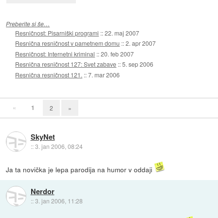
Preberite si še…
Resničnost: Pisarniški programi
::
22. maj 2007
Resnična resničnost v pametnem domu
::
2. apr 2007
Resničnost: Internetni kriminal
::
20. feb 2007
Resnična resničnost 127: Svet zabave
::
5. sep 2006
Resnična resničnost 121.
::
7. mar 2006
«
1
2
»
SkyNet
::
3. jan 2006, 08:24
Ja ta novička je lepa parodija na humor v oddaji
Nerdor
::
3. jan 2006, 11:28