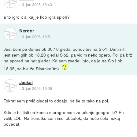
::
3. jan 2006, 18:43
a to igro x al kaj je kdo igra sploh?
Nerdor
::
3. jan 2006, 18:51
Jest bom pa dones ob 00.10 gledal ponovitev na Slo1! Damn it,
jest sem glih ob 18.20 gledal Slo2, pa vidim neko opero. Pol pa brž
na spored na net gledat. Ko sem zvedel info, da je na Slo1 ob
18.05, so ble že Risanke(tm).
Jackal
::
3. jan 2006, 19:06
Tokrat sem prvič gledal to oddajo, pa še to tako na pol.
Kdo je bil tisti na koncu s programom za učenje geografije? En
velik LOL. Na trenutke sem imel občutek, da hoče celo nekaj
povedat.