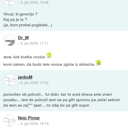
::
3. jan 2006, 15:48
Virusi, ki govorijo ?
Kaj pa je to ?
(ja, bom probal pogledat...)
Dr_M
::
3. jan 2006, 17:11
wow, kok kratka novica
komi cakam, da bodo tele novice zginle iz slotecha.
jankoM
::
3. jan 2006, 17:22
ponovitev ob polnoči... ful dobr, ker to sred dneva sme zmeri
pozabu... tam do polnoči sem se pa glih spomnu pa začel sekirat
da sem se zaj*** spet... no zdej bo pa glih super.
Nejc Pintar
::
3. jan 2006, 18:19