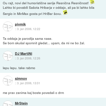
Ou rajt, novi del humoristične serije Resnična Resničnost!
Lahko bi povabili Sašota Hribarja v oddajo, ali pa bi lahko bila
Sergio in MinMax gosta pri HriBar šovu.
pivmik
::
3. jan 2006, 12:22
Ta oddaja je parodija sama nase.
Se bom skušal spomnit gledat... upam, da mi ne bo žal.
DJ MartiNi
::
3. jan 2006, 12:26
lepu lepu. take rabmo
simnov
::
3. jan 2006, 13:01
me prav zanima kaj boste povedali o drm
MrStein