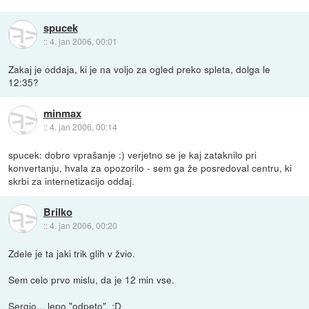
spucek
::
4. jan 2006, 00:01
Zakaj je oddaja, ki je na voljo za ogled preko spleta, dolga le
12:35?
minmax
::
4. jan 2006, 00:14
spucek: dobro vprašanje :) verjetno se je kaj zataknilo pri
konvertanju, hvala za opozorilo - sem ga že posredoval centru, ki
skrbi za internetizacijo oddaj.
Brilko
::
4. jan 2006, 00:20
Zdele je ta jaki trik glih v žvio.
Sem celo prvo mislu, da je 12 min vse.
Sergio... lepo "odpeto". :D