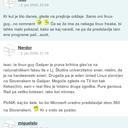
::
3. jan 2006, 20:49
Kr kul je blo danes, glede na prejšnje oddaje. Samo oni linux-
guy...no comment
Če se že ima za nekega linux freaka, bi
lahko malo pokazal, kako se kaj naredi, ne pa da predstavlja tam
ene programe pač...suck.
Nerdor
::
3. jan 2006, 21:16
teac: ta linux-guy Gašper je prava brihtna glav'ca na
računalniškem faksu tle v Lj. Študira univerzitetno smer, mislim, da
je na hardwareski smeri. Drugače pa je eden izmed Linux pionirjev
na Slovenskem ta Gašper. Mogoče zgleda na TV kot kak
Kekec(tm), sam v real lifeu je totalno druga zgodba. Pure genious.
Rad pa veliko kolesari, tako kot minmax.
PicNiK: kaj bo šele, ko bo Microsoft uradno predstavljal xbox 360
na Slovenskem.
Kr v vrsto se postav.
miguelslo