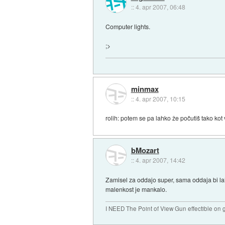
::
4. apr 2007, 06:48
Computer lights.
;>
minmax
::
4. apr 2007, 10:15
rolih: potem se pa lahko že počutiš tako kot 
bMozart
::
4. apr 2007, 14:42
Zamisel za oddajo super, sama oddaja bi la
malenkost je mankalo.
I NEED The Point of View Gun effectible on gi