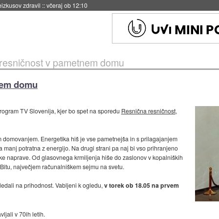
eizkusov zdravil
::
včeraj ob 12:10
resničnost v pametnem domu
nem domu
program TV Slovenija, kjer bo spet na sporedu
Resnična resničnost
,
 domovanjem. Energetika hiš je vse pametnejša in s prilagajanjem
manj potratna z energijo. Na drugi strani pa naj bi vso prihranjeno
jske naprave. Od glasovnega krmiljenja hiše do zaslonov v kopalniških
itu, največjem računalniškem sejmu na svetu.
ledali na prihodnost. Vabljeni k ogledu,
v torek ob 18.05 na prvem
ljali v 70ih letih.