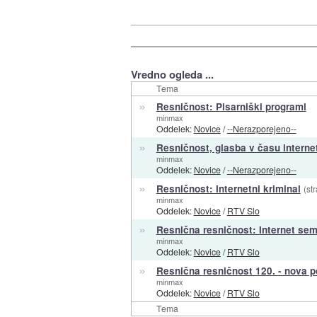
Vredno ogleda ...
Tema
»
Resničnost: Pisarniški programi
minmax
Oddelek:
Novice
/
--Nerazporejeno--
»
Resničnost, glasba v času interne
minmax
Oddelek:
Novice
/
--Nerazporejeno--
»
Resničnost: Internetni kriminal
(st
minmax
Oddelek:
Novice
/
RTV Slo
»
Resnična resničnost: Internet sem,
minmax
Oddelek:
Novice
/
RTV Slo
»
Resnična resničnost 120. - nova 
minmax
Oddelek:
Novice
/
RTV Slo
Tema