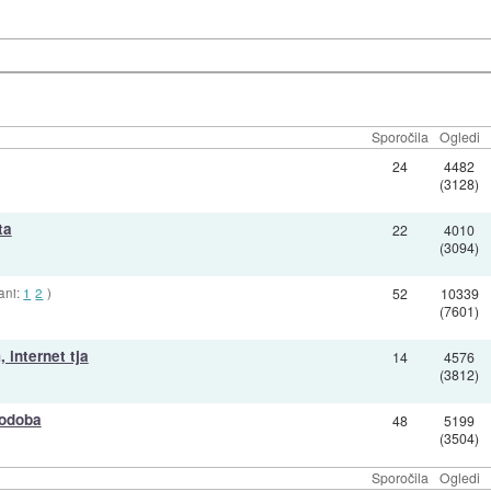
Sporočila
Ogledi
24
4482
(3128)
ta
22
4010
(3094)
rani:
1
2
)
52
10339
(7601)
 internet tja
14
4576
(3812)
podoba
48
5199
(3504)
Sporočila
Ogledi