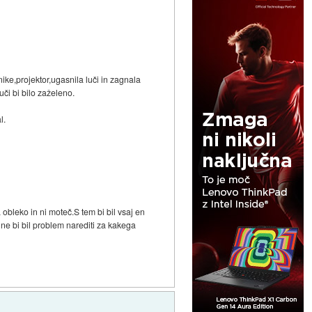
ike,projektor,ugasnila luči in zagnala
či bi bilo zaželeno.
l.
 obleko in ni moteč.S tem bi bil vsaj en
 ne bi bil problem narediti za kakega