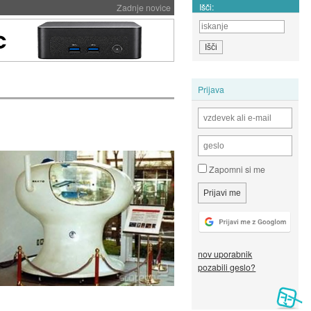
Išči:
Zadnje novice
Prijava
Zapomni si me
nov uporabnik
pozabili geslo?