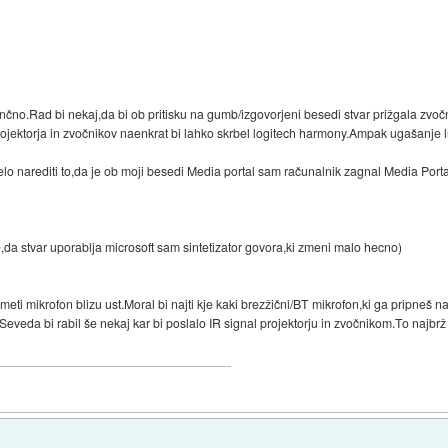
čno.Rad bi nekaj,da bi ob pritisku na gumb/izgovorjeni besedi stvar prižgala zvočn
jektorja in zvočnikov naenkrat bi lahko skrbel logitech harmony.Ampak ugašanje lu
 narediti to,da je ob moji besedi Media portal sam računalnik zagnal Media Porta
je,da stvar uporablja microsoft sam sintetizator govora,ki zmeni malo hecno)
eti mikrofon blizu ust.Moral bi najti kje kaki brezžični/BT mikrofon,ki ga pripneš na
Seveda bi rabil še nekaj kar bi poslalo IR signal projektorju in zvočnikom.To najbrž