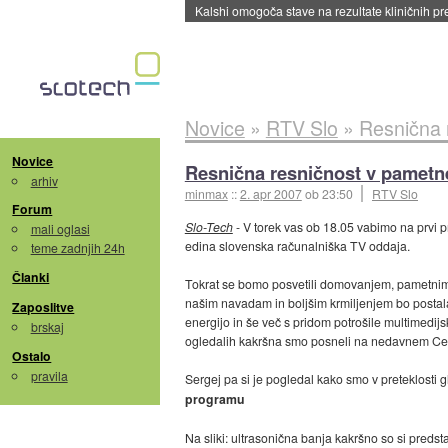
Kalshi omogoča stave na rezultate kliničnih pr
Novice
»
RTV Slo
»
Resnična 
Novice
Resnična resničnost v pamet
arhiv
minmax
::
2. apr 2007
ob 23:50
RTV Slo
Forum
Slo-Tech
- V torek vas ob 18.05 vabimo na prvi 
mali oglasi
edina slovenska računalniška TV oddaja.
teme zadnjih 24h
Članki
Tokrat se bomo posvetili domovanjem, pametnim
našim navadam in boljšim krmiljenjem bo postala 
Zaposlitve
energijo in še več s pridom potrošile multimedi
brskaj
ogledalih kakršna smo posneli na nedavnem CeB
Ostalo
pravila
Sergej pa si je pogledal kako smo v preteklosti g
programu
Na sliki: ultrasonična banja kakršno so si predstav