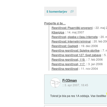
5 komentarjev
Preberite si še…
Resničnost: Pisarniški programi
::
22. maj 
Kiberpipa
::
14. maj 2007
Resničnost, glasba v času interneta
::
20. 
Resničnost: Internetni kriminal
::
20. feb 2
Resničnost: Gadgeti
::
19. dec 2006
Resnična resničnost: Spletne storitve
::
7. 
Resnična resničnost 127: Svet zabave
::
5.
Resnična resničnost, 119.
::
7. feb 2006
Resnična resničnost, 117.
::
3. jan 2006
Resnična resničnost
::
11. nov 2004
Fr33man
::
3. apr 2007, 18:45
Tokrat je bla pa res 1A oddaja. Vse čestitke