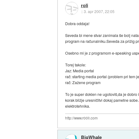
roli
::
3. apr 2007, 22:05
Dobra oddaja!
Seveda bi mene stvar zanimala še bolj natan
program na računalniku.Seveda za prižig pro
Osebno mi je z programom e-speaking uspelo
Torej takole:
Jaz: Media portal
rač: starting media portal (problem pri tem 
rač: Zažene program
To je super doklen ne ugotoviš,da je dobro im
korak bližje uresničitvi dokaj pametne sobe.
elektrotehnika.
http://www.r00li.com
BigWhale