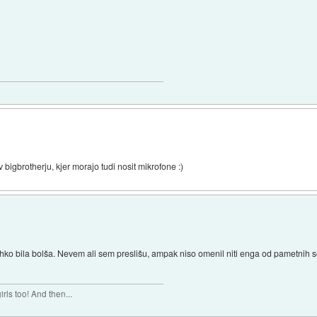
v bigbrotherju, kjer morajo tudi nosit mikrofone :)
hko bila bolša. Nevem ali sem preslišu, ampak niso omenil niti enga od pametnih s
rls too! And then...