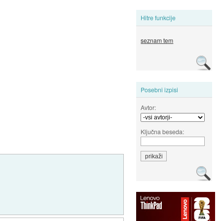
Hitre funkcije
seznam tem
Posebni izpisi
Avtor:
Ključna beseda: