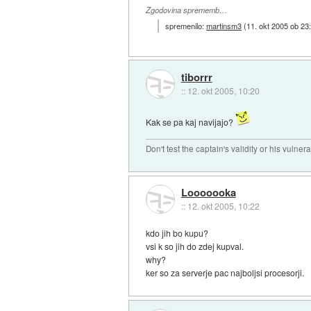
Zgodovina sprememb…
spremenilo:
martinsm3
(
11. okt 2005 ob 23
tiborrr
::
12. okt 2005, 10:20
Kak se pa kaj navijajo?
Don't test the captain's validity or his vulnerab
Looooooka
::
12. okt 2005, 10:22
kdo jih bo kupu?
vsi k so jih do zdej kupval.
why?
ker so za serverje pac najboljsi procesorji.