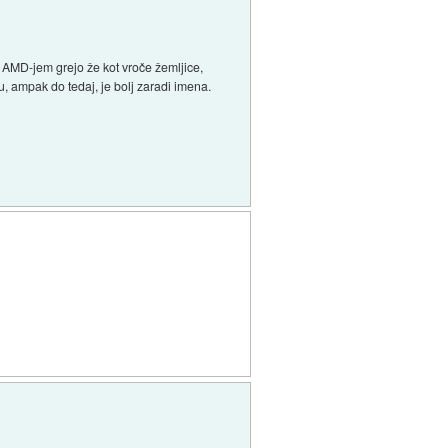
 z AMD-jem grejo že kot vroče žemljice,
u, ampak do tedaj, je bolj zaradi imena.