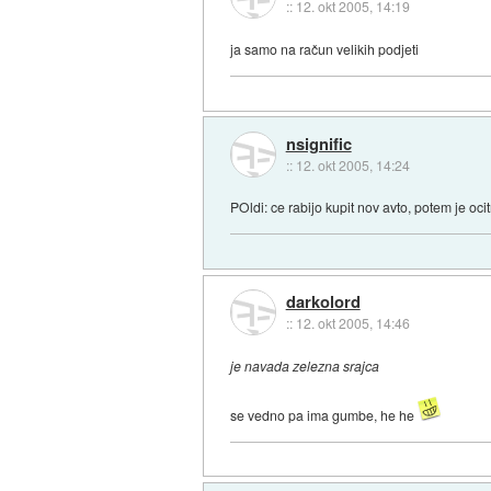
::
12. okt 2005, 14:19
ja samo na račun velikih podjeti
nsignific
::
12. okt 2005, 14:24
POldi: ce rabijo kupit nov avto, potem je oc
darkolord
::
12. okt 2005, 14:46
je navada zelezna srajca
se vedno pa ima gumbe, he he