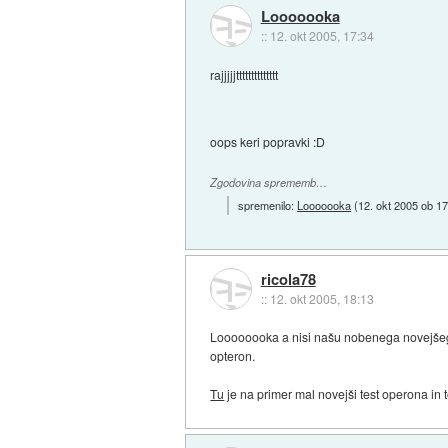
Looooooka
::
12. okt 2005, 17:34
rajjjjjtttttttttttttt
oops keri popravki :D
Zgodovina sprememb…
spremenilo:
Looooooka
(
12. okt 2005 ob 1
ricola78
::
12. okt 2005, 18:13
Loooooooka a nisi našu nobenega novejšega t
opteron.
Tu
je na primer mal novejši test operona in