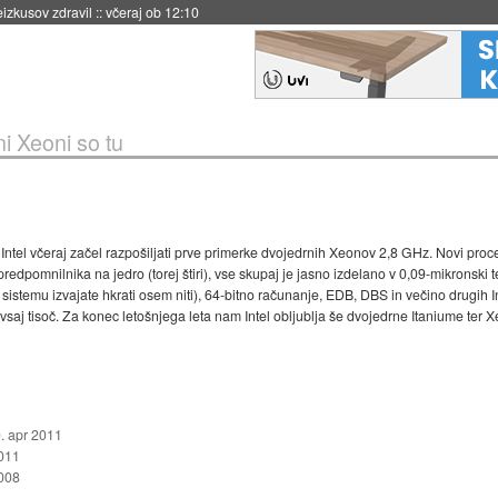
naslednji dve leti
::
včeraj ob 11:37
i Xeoni so tu
 Intel včeraj začel razpošiljati prve primerke dvojedrnih Xeonov 2,8 GHz. Novi pr
dpomnilnika na jedro (torej štiri), vse skupaj je jasno izdelano v 0,09-mikronski te
stemu izvajate hkrati osem niti), 64-bitno računanje, EDB, DBS in večino drugih I
i vsaj tisoč. Za konec letošnjega leta nam Intel obljublja še dvojedrne Itaniume ter
. apr 2011
2011
008