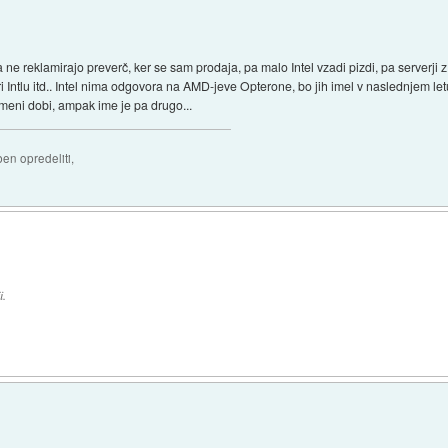
ja ne reklamirajo preverč, ker se sam prodaja, pa malo Intel vzadi pizdi, pa serverji
ri Intlu itd.. Intel nima odgovora na AMD-jeve Opterone, bo jih imel v naslednjem let
ameni dobi, ampak ime je pa drugo...
ben opredeliti,
i.