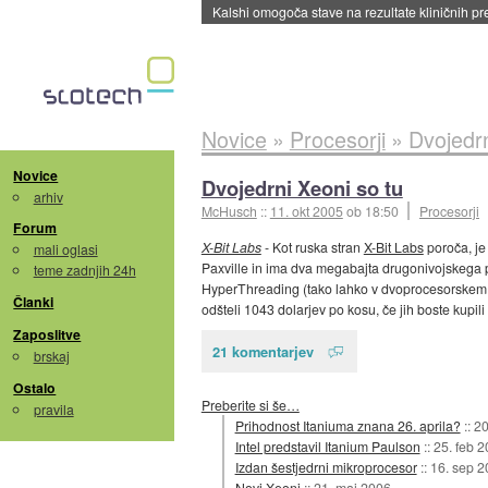
Sandisk že prodal več kot polovico SSD-jev za 
Novice
»
Procesorji
»
Dvojedrn
Novice
Dvojedrni Xeoni so tu
arhiv
McHusch
::
11. okt 2005
ob 18:50
Procesorji
Forum
X-Bit Labs
- Kot ruska stran
X-Bit Labs
poroča, je
mali oglasi
Paxville in ima dva megabajta drugonivojskega pre
teme zadnjih 24h
HyperThreading (tako lahko v dvoprocesorskem si
Članki
odšteli 1043 dolarjev po kosu, če jih boste kupil
Zaposlitve
21 komentarjev
brskaj
Ostalo
Preberite si še…
pravila
Prihodnost Itaniuma znana 26. aprila?
::
20
Intel predstavil Itanium Paulson
::
25. feb 
Izdan šestjedrni mikroprocesor
::
16. sep 2
Novi Xeoni
::
21. maj 2006