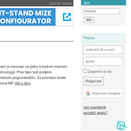
Išči:
Zadnje novice
Prijava
ocesor je osnovan na jedru s kodnim imenom
Zapomni si me
hnologiji. Prav tako tudi podpira
ntelovih pogruntavščin. Za procesor boste
 Xeone MP.
Več o tem.
nov uporabnik
pozabili geslo?