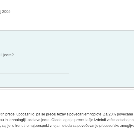
j 2005
li jedra?
letih precej upočasnilo, pa še precej težav s povečanjem toplote. Za 20% poveča
tipu in tehnologiji izdelave jedra. Glede tega je precej lažje izdelati več medsebojn
o, saj je to trenutno najperspektivneja metoda za povečevanje procesorske zmogljvo