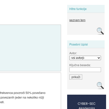
Hitre funkcije
seznam tem
Posebni izpisi
Avtor:
Ključna beseda:
na frekvenca povzroči 50% povečano
o povezanih jeder na nekoliko nižji
sti.