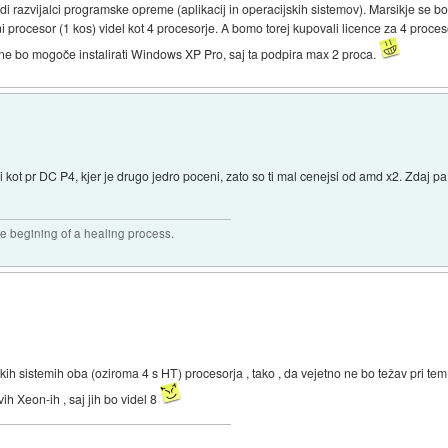
i razvijalci programske opreme (aplikacij in operacijskih sistemov). Marsikje se bo 
 procesor (1 kos) videl kot 4 procesorje. A bomo torej kupovali licence za 4 proc
 ne bo mogoče instalirati Windows XP Pro, saj ta podpira max 2 proca.
i kot pr DC P4, kjer je drugo jedro poceni, zato so ti mal cenejsi od amd x2. Zdaj pa
he begining of a healing process.
ih sistemih oba (oziroma 4 s HT) procesorja , tako , da vejetno ne bo težav pri tem
ih Xeon-ih , saj jih bo videl 8