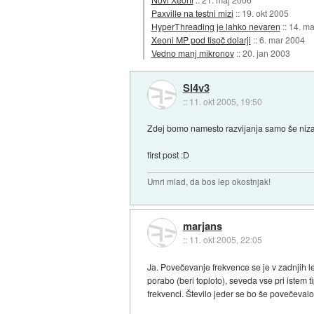
Paxville na testni mizi
::
19. okt 2005
HyperThreading je lahko nevaren
::
14. ma
Xeoni MP pod tisoč dolarji
::
6. mar 2004
Vedno manj mikronov
::
20. jan 2003
Sl4v3
::
11. okt 2005, 19:50
Zdej bomo namesto razvijanja samo še niza
first post :D
Umri mlad, da bos lep okostnjak!
marjans
::
11. okt 2005, 22:05
Ja. Povečevanje frekvence se je v zadnjih 
porabo (beri toploto), seveda vse pri istem 
frekvenci. Število jeder se bo še povečeval