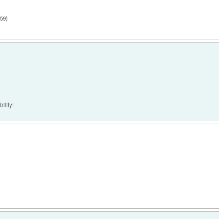
:59
)
ility!