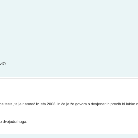
7:47
)
esta, ta je namreč iz leta 2003. In če je že govora o dvojedenih procih bi lahko 
 to dvojedernega.