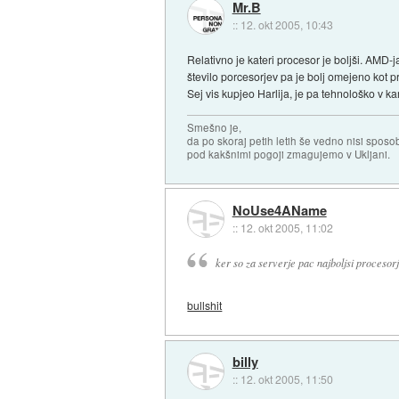
Mr.B
::
12. okt 2005, 10:43
Relativno je kateri procesor je boljši. AMD-
število porcesorjev pa je bolj omejeno kot p
Sej vis kupjeo Harlija, je pa tehnološko v k
Smešno je,
da po skoraj petih letih še vedno nisi sposo
pod kakšnimi pogoji zmagujemo v Ukljani.
NoUse4AName
::
12. okt 2005, 11:02
ker so za serverje pac najboljsi procesorj
bullshit
billy
::
12. okt 2005, 11:50