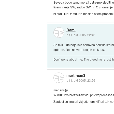
Seveda bodo temu morali ustrezno slediti tud
licenciranja SW, saj bo SW (in OS) omenjeni
bi čudil tudi temu. Na mašino s tem procem
Dami
::
11. okt 2005, 22:43
Sn mislu da bojo isto cenovno politiko izbral
opteron. Res ne vem kdo jih bo kupu.
Don't worry about me. The bleeding is just t
martinsm3
::
11. okt 2005, 23:56
marjans@
WinXP Pro brez težav vidi pri dvoprocesoesk
Zaplest se zna pri vključenem HT pri teh nov