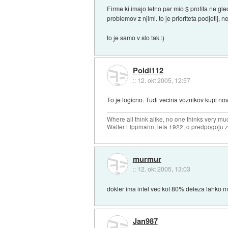
Firme ki imajo letno par mio $ profita ne gled
problemov z njimi. to je prioriteta podjetij, ne
to je samo v slo tak :)
Poldi112
::
12. okt 2005, 12:57
To je logicno. Tudi vecina voznikov kupi nov 
Where all think alike, no one thinks very mu
Walter Lippmann, leta 1922, o predpogoju 
murmur
::
12. okt 2005, 13:03
dokler ima intel vec kot 80% deleza lahko mi
Jan987