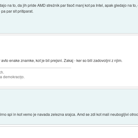
ajo na to, da jih pride AMD strežnik par tisoč manj kot pa Intel, apak gledajo na to, d
 pa par sit prišparat.
avto enake znamke, kot je bil prejsni. Zakaj - ker so bili zadovoljni z njim.
ch.
za demokracijo.
rno spi in kot vemo je navada zelezna srajca. Amd se zdi kot mali neubogljivi otroc