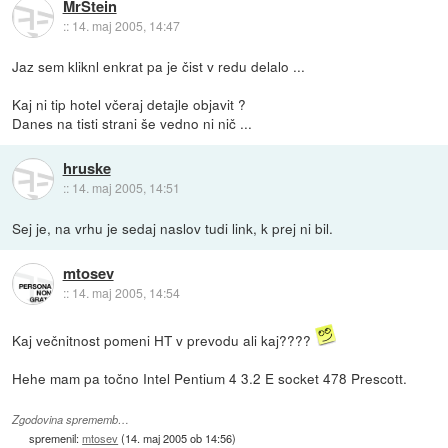
MrStein
::
14. maj 2005, 14:47
Jaz sem kliknl enkrat pa je čist v redu delalo ...
Kaj ni tip hotel včeraj detajle objavit ?
Danes na tisti strani še vedno ni nič ...
hruske
::
14. maj 2005, 14:51
Sej je, na vrhu je sedaj naslov tudi link, k prej ni bil.
mtosev
::
14. maj 2005, 14:54
Kaj večnitnost pomeni HT v prevodu ali kaj????
Hehe mam pa točno Intel Pentium 4 3.2 E socket 478 Prescott.
Zgodovina sprememb…
spremenil:
mtosev
(
14. maj 2005 ob 14:56
)