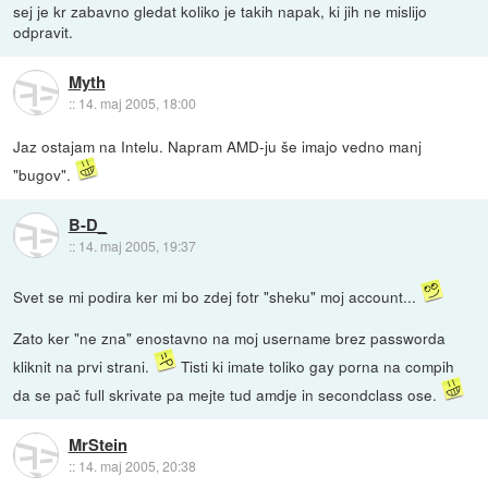
sej je kr zabavno gledat koliko je takih napak, ki jih ne mislijo
odpravit.
Myth
::
14. maj 2005, 18:00
Jaz ostajam na Intelu. Napram AMD-ju še imajo vedno manj
"bugov".
B-D_
::
14. maj 2005, 19:37
Svet se mi podira ker mi bo zdej fotr "sheku" moj account...
Zato ker "ne zna" enostavno na moj username brez passworda
kliknit na prvi strani.
Tisti ki imate toliko gay porna na compih
da se pač full skrivate pa mejte tud amdje in secondclass ose.
MrStein
::
14. maj 2005, 20:38