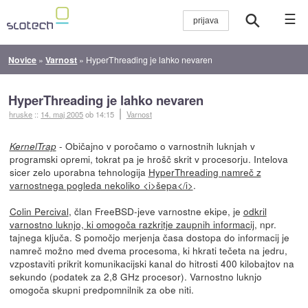
☰
Novice
»
Varnost
»
HyperThreading je lahko nevaren
HyperThreading je lahko nevaren
hruske
::
14. maj 2005
ob 14:15
Varnost
- Običajno v poročamo o varnostnih luknjah v
KernelTrap
programski opremi, tokrat pa je hrošč skrit v procesorju. Intelova
sicer zelo uporabna tehnologija
HyperThreading namreč z
varnostnega pogleda nekoliko <i>šepa</i>
.
Colin Percival
, član FreeBSD-jeve varnostne ekipe, je
odkril
varnostno luknjo, ki omogoča razkritje zaupnih informacij
, npr.
tajnega ključa. S pomočjo merjenja časa dostopa do informacij je
namreč možno med dvema procesoma, ki hkrati tečeta na jedru,
vzpostaviti prikrit komunikacijski kanal do hitrosti 400 kilobajtov na
sekundo (podatek za 2,8 GHz procesor). Varnostno luknjo
omogoča skupni predpomnilnik za obe niti.