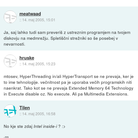
meatwaad
::
14. maj 2005, 15:01
Ja, saj lahko tudi sam preveriš z ustreznim programjem na tvojem
diskovju na medmrežju. Spletiščni strežniki so še posebej v
nevarnosti.
hruske
::
14. maj 2005, 15:23
mtosev, HyperThreading in/ali HyperTransport se ne prevaja, ker je
to ime tehnologije. večnitnost pa je uporaba večih programskih niti
naenkrat. Tako kot se ne prevaja Extended Memory 64 Technology
in Execute disable oz. No execute. Ali pa Multimedia Extensions.
Tilen
::
14. maj 2005, 16:58
No kje ste zdaj
? :>
Intel inside-i
:]]]