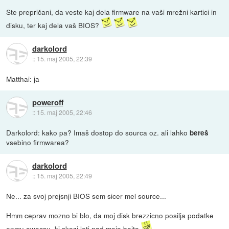
Ste prepričani, da veste kaj dela firmware na vaši mrežni kartici in
disku, ter kaj dela vaš BIOS?
darkolord
::
15. maj 2005, 22:39
Matthai: ja
poweroff
::
15. maj 2005, 22:46
Darkolord: kako pa? Imaš dostop do sourca oz. ali lahko
bereš
vsebino firmwarea?
darkolord
::
15. maj 2005, 22:49
Ne... za svoj prejsnji BIOS sem sicer mel source...
Hmm ceprav mozno bi blo, da moj disk brezzicno posilja podatke
enmu awacsu, ki skozi leti nad mojo bajto