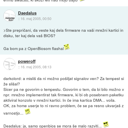
Daedalus
::
16. maj 2005, 00:50
>Ste prepričani, da veste kaj dela firmware na vaši mrežni kartici in
disku, ter kaj dela vaš BIOS?
Ga bom pa z OpenBiosom flashal
poweroff
::
16. maj 2005, 08:13
darkolord: a misliš da ni možno pošiljat signalov ven? Za tempest si
že slišal?
Sicer pa ne govorim o tempestu. Govorim o tem, da bi bilo možno v
npr. mrežno implementirat tak firmware, ki bi ob posebnem paketku
aktiviral konzolo v mrežni kartici. In če ima kartica DMA... voila.
OK, za home userje to ni ravno problem, če se pa resno ukvarjaš z
varnostjo...
Deadalus: ja, samo openbios se mora še malo razviti...