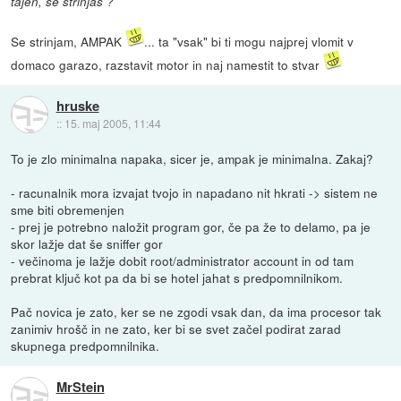
tajen, se strinjaš ?
Se strinjam, AMPAK
... ta "vsak" bi ti mogu najprej vlomit v
domaco garazo, razstavit motor in naj namestit to stvar
hruske
::
15. maj 2005, 11:44
To je zlo minimalna napaka, sicer je, ampak je minimalna. Zakaj?
- racunalnik mora izvajat tvojo in napadano nit hkrati -> sistem ne
sme biti obremenjen
- prej je potrebno naložit program gor, če pa že to delamo, pa je
skor lažje dat še sniffer gor
- večinoma je lažje dobit root/administrator account in od tam
prebrat ključ kot pa da bi se hotel jahat s predpomnilnikom.
Pač novica je zato, ker se ne zgodi vsak dan, da ima procesor tak
zanimiv hrošč in ne zato, ker bi se svet začel podirat zarad
skupnega predpomnilnika.
MrStein