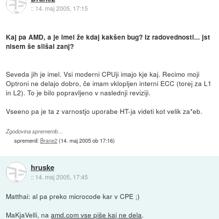
::
14. maj 2005, 17:15
Kaj pa AMD, a je imel že kdaj kakšen bug? Iz radovednosti... jst
nisem še slišal zanj?
Seveda jih je imel. Vsi moderni CPUji imajo kje kaj. Recimo moji
Optroni ne delajo dobro, če imam vklopljen interni ECC (torej za L1
in L2). To je bilo popravljeno v naslednji reviziji.
Vseeno pa je ta z varnostjo uporabe HT-ja videti kot velik za*eb.
Zgodovina sprememb…
spremenil:
Brane2
(
14. maj 2005 ob 17:16
)
hruske
::
14. maj 2005, 17:45
Matthai: al pa preko microcode kar v CPE ;)
MaKjaVelli, na
amd.com vse piše kaj ne dela
.