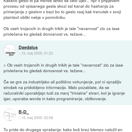
Kakšno geslo bi pa morda lahko še celo ujeli... npr v phpjevem
procesu od vpisanega gesla skozi ssl kanal do hashanja za
primerjanje z geslom v bazi bo to geslo vsaj kak trenutek v svoji
plaintext obliki nekje v pomnilniku.
Ob vseh trojancih in drugih trikih je tale "nevarnost" zlo za lase
privlečena ko gledaš donosnost vs. težave...
Daedalus
::
15. maj 2005, 01:23
> Ob vseh trojancih in drugih trikih je tale "nevarnost" zlo za lase
privlečena ko gledaš donosnost vs. težave...
Če se gre za industrijsko ali politično vohunjenje, pol ni vprašljiv
strošek na pridobljeno informacijo. Malo pozablate, da se
računalniki uporabljajo tudi za manj "trivialne" stvari, kot je igranje
iger, uporaba worda in kako programiranje, oblikovanje.
B-D_
::
15. maj 2005, 02:09
Tu pride do drugega vprašanja: kako boš brez blemov naložil en