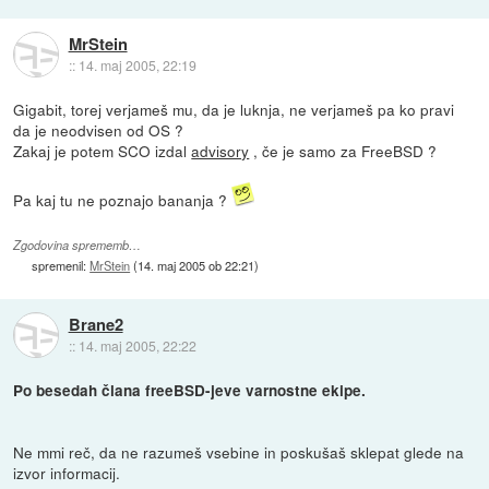
MrStein
::
14. maj 2005, 22:19
Gigabit, torej verjameš mu, da je luknja, ne verjameš pa ko pravi
da je neodvisen od OS ?
Zakaj je potem SCO izdal
advisory
, če je samo za FreeBSD ?
Pa kaj tu ne poznajo bananja ?
Zgodovina sprememb…
spremenil:
MrStein
(
14. maj 2005 ob 22:21
)
Brane2
::
14. maj 2005, 22:22
Po besedah člana freeBSD-jeve varnostne ekipe.
Ne mmi reč, da ne razumeš vsebine in poskušaš sklepat glede na
izvor informacij.