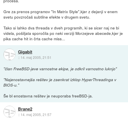
procesa.
Gre za prenos programov "In Matrix Style",kjer z dejanji v enem
svetu povzročaš subtilne efekte v drugem svetu.
Tako si lahko dva threada v dveh programih, ki se sicer naj ne bi
videla, pošiljata sporočila po neki verziji Morzejeve abecede,kjer je
pika cache hit in črta cache miss...
Gigabit
::
14. maj 2005, 21:51
"član FreeBSD-jeve varnostne ekipe, je odkril varnostno luknjo"
"Najenostavnejša rešitev je zaenkrat izklop HyperThreadinga v
BIOS-u."
Še bl enostavna rešitev je neuporaba freeBSD-ja.
Brane2
::
14. maj 2005, 21:57