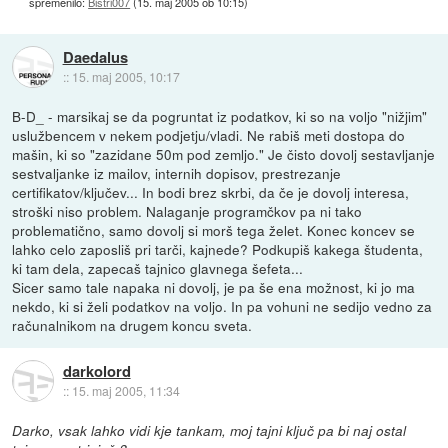
spremenilo:
Bistri007
(
15. maj 2005 ob 10:15
)
Daedalus
::
15. maj 2005, 10:17
B-D_ - marsikaj se da pogruntat iz podatkov, ki so na voljo "nižjim"
uslužbencem v nekem podjetju/vladi. Ne rabiš meti dostopa do
mašin, ki so "zazidane 50m pod zemljo." Je čisto dovolj sestavljanje
sestvaljanke iz mailov, internih dopisov, prestrezanje
certifikatov/ključev... In bodi brez skrbi, da če je dovolj interesa,
stroški niso problem. Nalaganje programčkov pa ni tako
problematično, samo dovolj si morš tega želet. Konec koncev se
lahko celo zaposliš pri tarči, kajnede? Podkupiš kakega študenta,
ki tam dela, zapecaš tajnico glavnega šefeta...
Sicer samo tale napaka ni dovolj, je pa še ena možnost, ki jo ma
nekdo, ki si želi podatkov na voljo. In pa vohuni ne sedijo vedno za
računalnikom na drugem koncu sveta.
darkolord
::
15. maj 2005, 11:34
Darko, vsak lahko vidi kje tankam, moj tajni ključ pa bi naj ostal