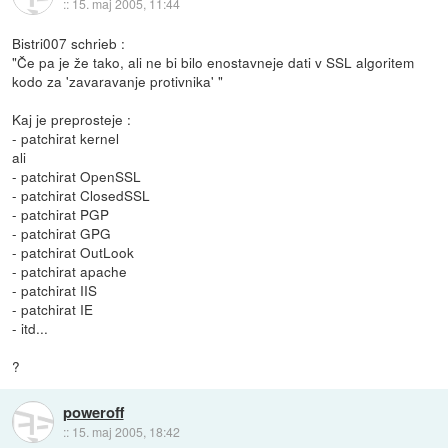
::
15. maj 2005, 11:44
Bistri007 schrieb :
"Če pa je že tako, ali ne bi bilo enostavneje dati v SSL algoritem
kodo za 'zavaravanje protivnika' "
Kaj je preprosteje :
- patchirat kernel
ali
- patchirat OpenSSL
- patchirat ClosedSSL
- patchirat PGP
- patchirat GPG
- patchirat OutLook
- patchirat apache
- patchirat IIS
- patchirat IE
- itd...
?
poweroff
::
15. maj 2005, 18:42