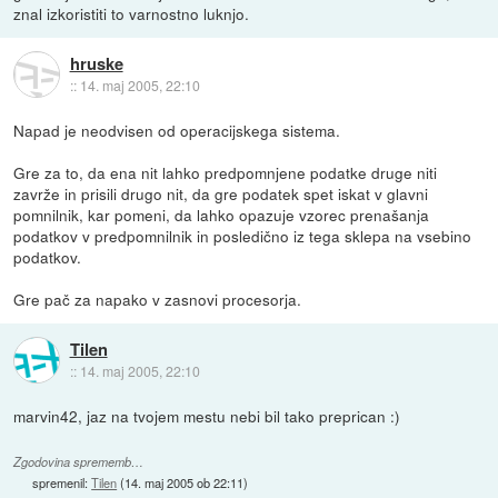
znal izkoristiti to varnostno luknjo.
hruske
::
14. maj 2005, 22:10
Napad je neodvisen od operacijskega sistema.
Gre za to, da ena nit lahko predpomnjene podatke druge niti
zavrže in prisili drugo nit, da gre podatek spet iskat v glavni
pomnilnik, kar pomeni, da lahko opazuje vzorec prenašanja
podatkov v predpomnilnik in posledično iz tega sklepa na vsebino
podatkov.
Gre pač za napako v zasnovi procesorja.
Tilen
::
14. maj 2005, 22:10
marvin42, jaz na tvojem mestu nebi bil tako preprican :)
Zgodovina sprememb…
spremenil:
Tilen
(
14. maj 2005 ob 22:11
)