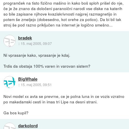
programček na tisto fizično mašino in kako boš sploh prišel do nje,
če je že znano da določeni paranoični narodi vse diske na katerih
so bile zapisane njihove kvaziskrivnosti najprej razmagnetijo in
potem še zmeljejo (dobesedno, kot orehe za potico). Da bi bil tak
stroj še pod razno priključen na internet je logično smešno...
bradek
::
15. maj 2005, 09:07
Ni vprasanje kako, vprasanje je kdaj.
Trdis da obstaja 100% varen in varovan sistem?
BigWhale
::
15. maj 2005, 09:51
Novi model xx avta se prevrne, ce je polna luna in ce vozis vzratno
po makedamski cesti in imas tri Lipe na desni strani.
Ga bos kupil?
darkolord