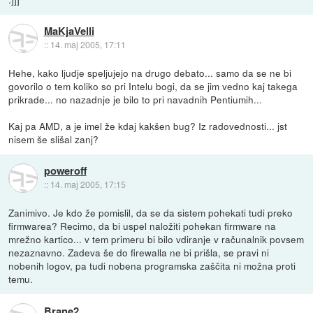
MaKjaVelli
::
14. maj 2005, 17:11
Hehe, kako ljudje speljujejo na drugo debato... samo da se ne bi
govorilo o tem koliko so pri Intelu bogi, da se jim vedno kaj takega
prikrade... no nazadnje je bilo to pri navadnih Pentiumih...
Kaj pa AMD, a je imel že kdaj kakšen bug? Iz radovednosti... jst
nisem še slišal zanj?
poweroff
::
14. maj 2005, 17:15
Zanimivo. Je kdo že pomislil, da se da sistem pohekati tudi preko
firmwarea? Recimo, da bi uspel naložiti pohekan firmware na
mrežno kartico... v tem primeru bi bilo vdiranje v računalnik povsem
nezaznavno. Zadeva še do firewalla ne bi prišla, se pravi ni
nobenih logov, pa tudi nobena programska zaščita ni možna proti
temu.
Brane2