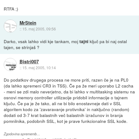
RTFA ;)
MrStein
::
15. maj 2005, 09:56
Darko, vsak lahko vidi kje tankam, moj
ključ pa bi naj ostal
tajni
tajen, se strinjaš ?
Bistri007
::
15. maj 2005, 10:14
Do podatkov drugega procesa ne more priti, razen če je na PL0
(da lahko spremeni CR3 in TSS). Če pa že meri uporabo L2 cacha
- meni se zdi malo neverjetno, da bi lahko v multitasking sistemu na
osnovi memory controller utilizacije pridobil informacije o tajnem
ključu. Če pa je že tako, ali ne bi bilo enostavneje dati v SSL
algoritem kodo za 'zavaravanje protivnika' in naključno (random)
dodati od 3-7 krat balastnih več balastnih izračunov in branja
pomnilnika, podobnih SSL, kot je prave funkcionalne SSL kode.
Zgodovina sprememb…