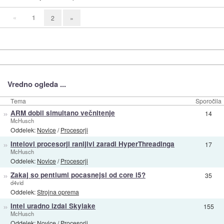
«
1
2
»
Vredno ogleda ...
Tema
Sporočila
»
ARM dobil simultano večnitenje
14
McHusch
Oddelek:
Novice
/
Procesorji
»
Intelovi procesorji ranljivi zaradi HyperThreadinga
17
McHusch
Oddelek:
Novice
/
Procesorji
»
Zakaj so pentiumi pocasnejsi od core i5?
35
d4vid
Oddelek:
Strojna oprema
»
Intel uradno izdal Skylake
155
McHusch
Oddelek:
Novice
/
Procesorji