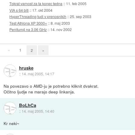
Tokrat varnost za ta konec tedna
::
11. feb 2005
VIA s 64 biti
::
17. okt 2004
HyperThreading tudi v prenosnikih
::
25. sep 2003
Test Athlona XP 3000+
::
8. maj 2003
Penitum4 na 3.06 GHz
::
14. nov 2002
«
1
2
»
hruske
::
14. maj 2005, 14:17
Na povezavo o AMD-ju je potrebno kliknit dvakrat.
Očitno ljudje ne marajo deep linkanja.
BoLhCa
::
14. maj 2005, 14:40
Kr neki~