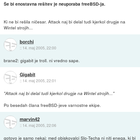
Še bl enostavna rešitev je neuporaba freeBSD-ja.
Ki ne bi rešila ničesar. Attack naj bi delal tudi kjerkol drugje na
Wintel strojih...
borchi
::
14. maj 2005, 22:00
brane2: gigabit je troll. ni vredno sape.
Gigabit
::
14. maj 2005, 22:01
"Attack naj bi delal tudi kjerkol drugje na Wintel strojih..."
Po besedah člana freeBSD-jeve varnostne ekipe.
marvin42
::
14. maj 2005, 22:06
gotovo je samo nekaj: med obiskovalci Slo-Techa ni niti enega, ki bi