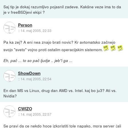
Saj tip je dokaj razumljivo pojasnil zadeve. Kakšne veze ima to da
je v freeBSDjevi ekipi ?
Person
::
14. maj 2005, 22:33
Pa ka zej? A eni nea znajo brati novic? Kr avtomatsko začnejo
svojo "sveto" vojno proti ostalim operacijskim sistemom.
Eh, pač ... to so pač ljudje .. jeb*i ga ...
ShowDown
::
14. maj 2005, 22:54
En dan MS vs Linux, drug dan AMD vs. Intel. kaj bo ju3? Ati vs.
Nvidia?
CWIZO
::
14. maj 2005, 22:57
Se pravi da ce nekdo hoce izkoristiti tole napako, mora server (ali