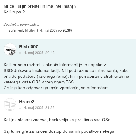
Mr|ce , si jih preštel in ima Intel manj ?
Koliko pa ?
Zgodovina sprememb…
spremenil:
MrStein
(
14. maj 2005 ob 20:38
)
Bistri007
::
14. maj 2005, 20:43
Kolikor sem razbral iz skopih informacij je to napaka v
BSD/Unixware implementaciji. Niti pod razno se mi ne sanja, kako
priti do podatkov (fizičnega rama), ki ni pomapiran v strukturah na
katerega kaže CR3 v trenutnem TSS.
Če ima kdo odgovor na moje vprašanje, se priporočam.
Brane2
::
14. maj 2005, 21:22
Kot jaz štekam zadeve, hack velja za praktično vse OSe.
Saj tu ne gre za fizičen dostop do samih podatkov nekega