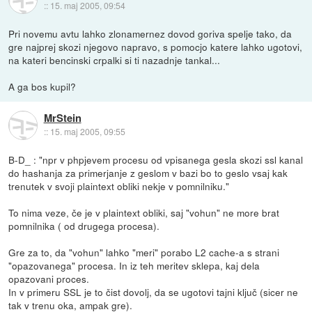
::
15. maj 2005, 09:54
Pri novemu avtu lahko zlonamernez dovod goriva spelje tako, da
gre najprej skozi njegovo napravo, s pomocjo katere lahko ugotovi,
na kateri bencinski crpalki si ti nazadnje tankal...
A ga bos kupil?
MrStein
::
15. maj 2005, 09:55
B-D_ : "npr v phpjevem procesu od vpisanega gesla skozi ssl kanal
do hashanja za primerjanje z geslom v bazi bo to geslo vsaj kak
trenutek v svoji plaintext obliki nekje v pomnilniku."
To nima veze, če je v plaintext obliki, saj "vohun" ne more brat
pomnilnika ( od drugega procesa).
Gre za to, da "vohun" lahko "meri" porabo L2 cache-a s strani
"opazovanega" procesa. In iz teh meritev sklepa, kaj dela
opazovani proces.
In v primeru SSL je to čist dovolj, da se ugotovi tajni ključ (sicer ne
tak v trenu oka, ampak gre).