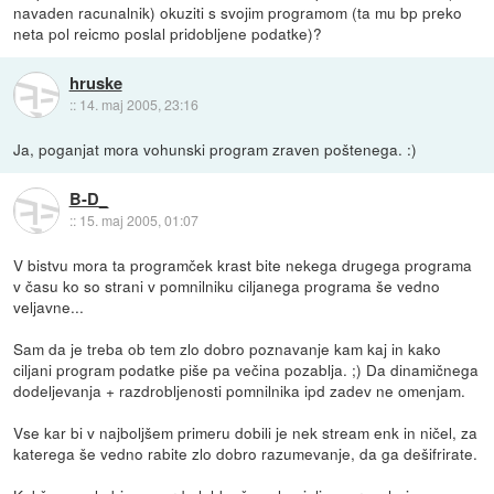
navaden racunalnik) okuziti s svojim programom (ta mu bp preko
neta pol reicmo poslal pridobljene podatke)?
hruske
::
14. maj 2005, 23:16
Ja, poganjat mora vohunski program zraven poštenega. :)
B-D_
::
15. maj 2005, 01:07
V bistvu mora ta programček krast bite nekega drugega programa
v času ko so strani v pomnilniku ciljanega programa še vedno
veljavne...
Sam da je treba ob tem zlo dobro poznavanje kam kaj in kako
ciljani program podatke piše pa večina pozablja. ;) Da dinamičnega
dodeljevanja + razdrobljenosti pomnilnika ipd zadev ne omenjam.
Vse kar bi v najboljšem primeru dobili je nek stream enk in ničel, za
katerega še vedno rabite zlo dobro razumevanje, da ga dešifrirate.