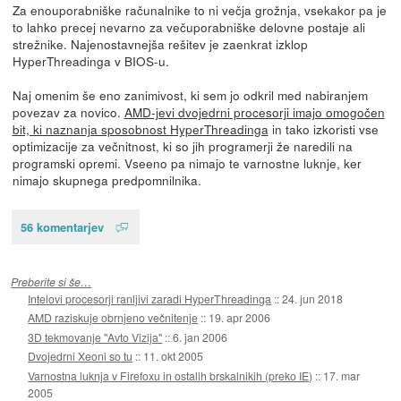
Za enouporabniške računalnike to ni večja grožnja, vsekakor pa je
to lahko precej nevarno za večuporabniške delovne postaje ali
strežnike. Najenostavnejša rešitev je zaenkrat izklop
HyperThreadinga v BIOS-u.
Naj omenim še eno zanimivost, ki sem jo odkril med nabiranjem
povezav za novico.
AMD-jevi dvojedrni procesorji imajo omogočen
bit, ki naznanja sposobnost HyperThreadinga
in tako izkoristi vse
optimizacije za večnitnost, ki so jih programerji že naredili na
programski opremi. Vseeno pa nimajo te varnostne luknje, ker
nimajo skupnega predpomnilnika.
56 komentarjev
Preberite si še…
Intelovi procesorji ranljivi zaradi HyperThreadinga
::
24. jun 2018
AMD raziskuje obrnjeno večnitenje
::
19. apr 2006
3D tekmovanje "Avto Vizija"
::
6. jan 2006
Dvojedrni Xeoni so tu
::
11. okt 2005
Varnostna luknja v Firefoxu in ostalih brskalnikih (preko IE)
::
17. mar
2005