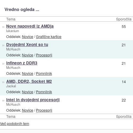
Vredno ogleda ...
Tema
Sporočila
»
Nove napovedi iz AMDja
55
lukanium
Oddelek:
Novice
/
Grafične kartice
»
Dvojedrni Xeoni so tu
21
McHusch
Oddelek:
Novice
/
Procesorji
»
Infineon z DDR3
21
McHusch
Oddelek:
Novice
/
Pomnilnik
»
AMD, DDR2, Socket M2
14
Jackal
Oddelek:
Novice
/
Pomnilnik
»
Intel in dvojedrni procesorji
22
McHusch
Oddelek:
Novice
/
Procesorji
Tema
Sporočila
Več podobnih tem