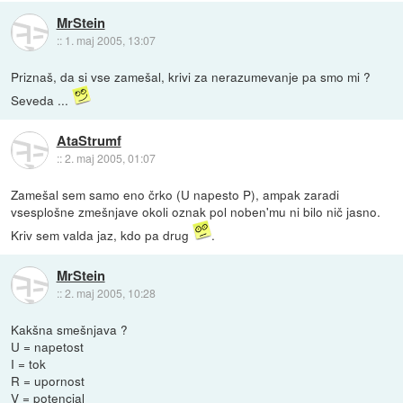
MrStein
::
1. maj 2005, 13:07
Priznaš, da si vse zamešal, krivi za nerazumevanje pa smo mi ?
Seveda ...
AtaStrumf
::
2. maj 2005, 01:07
Zamešal sem samo eno črko (U napesto P), ampak zaradi
vsesplošne zmešnjave okoli oznak pol noben'mu ni bilo nič jasno.
Kriv sem valda jaz, kdo pa drug
.
MrStein
::
2. maj 2005, 10:28
Kakšna smešnjava ?
U = napetost
I = tok
R = upornost
V = potencial