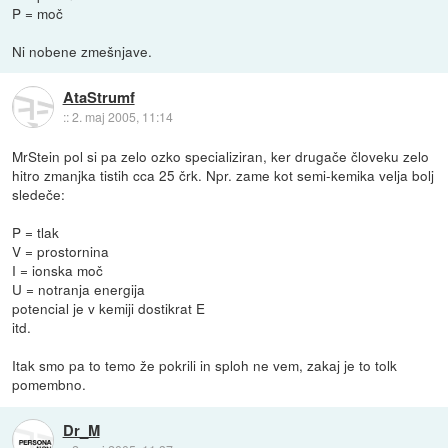
P = moč
Ni nobene zmešnjave.
AtaStrumf
::
2. maj 2005, 11:14
MrStein pol si pa zelo ozko specializiran, ker drugače človeku zelo
hitro zmanjka tistih cca 25 črk. Npr. zame kot semi-kemika velja bolj
sledeče:
P = tlak
V = prostornina
I = ionska moč
U = notranja energija
potencial je v kemiji dostikrat E
itd.
Itak smo pa to temo že pokrili in sploh ne vem, zakaj je to tolk
pomembno.
Dr_M