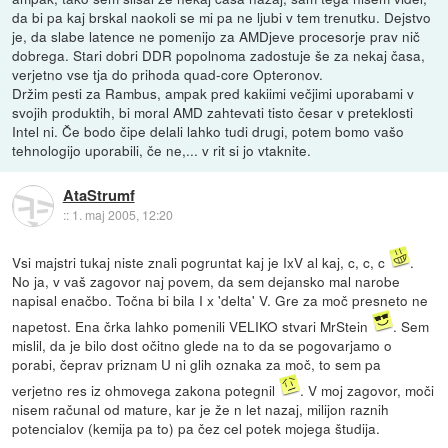
da bi pa kaj brskal naokoli se mi pa ne ljubi v tem trenutku. Dejstvo
je, da slabe latence ne pomenijo za AMDjeve procesorje prav nič
dobrega. Stari dobri DDR popolnoma zadostuje še za nekaj časa,
verjetno vse tja do prihoda quad-core Opteronov.
Držim pesti za Rambus, ampak pred kakiimi večjimi uporabami v
svojih produktih, bi moral AMD zahtevati tisto česar v preteklosti
Intel ni. Če bodo čipe delali lahko tudi drugi, potem bomo vašo
tehnologijo uporabili, če ne,... v rit si jo vtaknite.
AtaStrumf
::
1. maj 2005, 12:20
Vsi majstri tukaj niste znali pogruntat kaj je IxV al kaj, c, c, c
.
No ja, v vaš zagovor naj povem, da sem dejansko mal narobe
napisal enačbo. Točna bi bila I x 'delta' V. Gre za moč presneto ne
napetost. Ena črka lahko pomenili VELIKO stvari MrStein
. Sem
mislil, da je bilo dost očitno glede na to da se pogovarjamo o
porabi, čeprav priznam U ni glih oznaka za moč, to sem pa
verjetno res iz ohmovega zakona potegnil
. V moj zagovor, moči
nisem računal od mature, kar je že n let nazaj, milijon raznih
potencialov (kemija pa to) pa čez cel potek mojega študija.