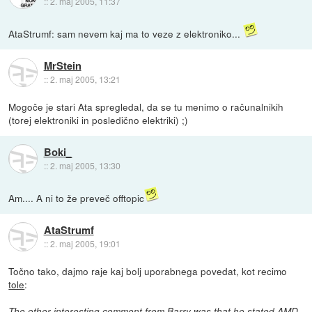
::
2. maj 2005, 11:37
AtaStrumf: sam nevem kaj ma to veze z elektroniko...
MrStein
::
2. maj 2005, 13:21
Mogoče je stari Ata spregledal, da se tu menimo o računalnikih
(torej elektroniki in posledično elektriki) ;)
Boki_
::
2. maj 2005, 13:30
Am.... A ni to že preveč offtopic
AtaStrumf
::
2. maj 2005, 19:01
Točno tako, dajmo raje kaj bolj uporabnega povedat, kot recimo
tole
:
The other interesting comment from Barry was that he stated AMD