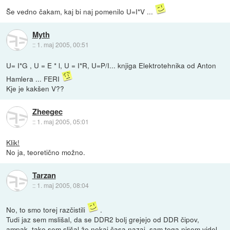
Še vedno čakam, kaj bi naj pomenilo U=I*V ...
Myth
::
1. maj 2005, 00:51
U= I*G , U = E * l, U = I*R, U=P/I... knjiga Elektrotehnika od Anton
Hamlera ... FERI
Kje je kakšen V??
Zheegec
::
1. maj 2005, 05:01
Klik!
No ja, teoretično možno.
Tarzan
::
1. maj 2005, 08:04
No, to smo torej razčistili
.
Tudi jaz sem mslišal, da se DDR2 bolj grejejo od DDR čipov,
ampak, tako sem slišal že nekaj časa nazaj, sam tega nisem videl,