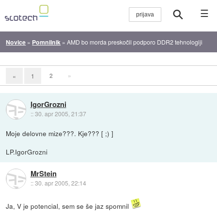
☰
Novice
»
Pomnilnik
»
AMD bo morda preskočil podporo DDR2 tehnologiji
2
»
«
1
IgorGrozni
::
30. apr 2005, 21:37
Moje delovne mize???. Kje??? [ ;) ]
LP.IgorGrozni
MrStein
::
30. apr 2005, 22:14
Ja, V je potencial, sem se še jaz spomnil