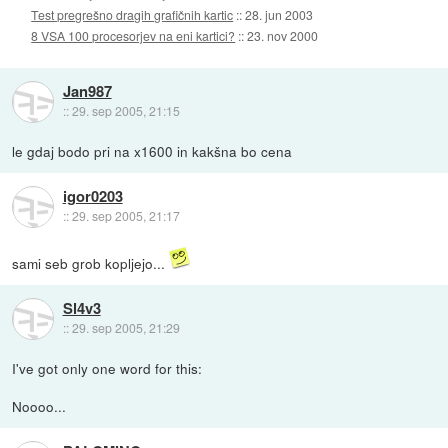
Test pregrešno dragih grafičnih kartic
::
28. jun 2003
8 VSA 100 procesorjev na eni kartici?
::
23. nov 2000
Jan987
::
29. sep 2005, 21:15
le gdaj bodo pri na x1600 in kakšna bo cena
igor0203
::
29. sep 2005, 21:17
sami seb grob kopljejo...
Sl4v3
::
29. sep 2005, 21:29
I've got only one word for this:
Noooo...