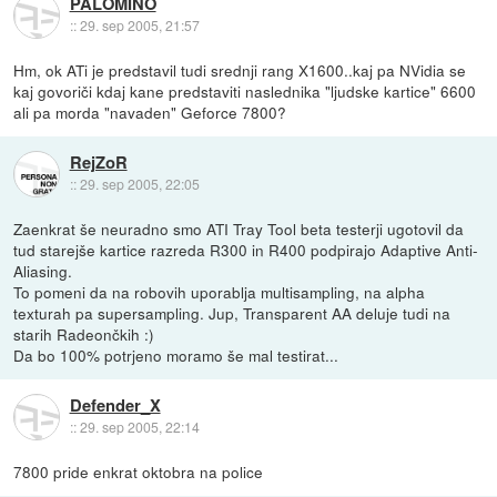
PALOMINO
::
29. sep 2005, 21:57
Hm, ok ATi je predstavil tudi srednji rang X1600..kaj pa NVidia se
kaj govoriči kdaj kane predstaviti naslednika "ljudske kartice" 6600
ali pa morda "navaden" Geforce 7800?
RejZoR
::
29. sep 2005, 22:05
Zaenkrat še neuradno smo ATI Tray Tool beta testerji ugotovil da
tud starejše kartice razreda R300 in R400 podpirajo Adaptive Anti-
Aliasing.
To pomeni da na robovih uporablja multisampling, na alpha
texturah pa supersampling. Jup, Transparent AA deluje tudi na
starih Radeončkih :)
Da bo 100% potrjeno moramo še mal testirat...
Defender_X
::
29. sep 2005, 22:14
7800 pride enkrat oktobra na police