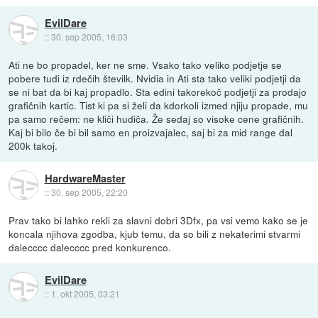
EvilDare
::
30. sep 2005, 16:03
Ati ne bo propadel, ker ne sme. Vsako tako veliko podjetje se
pobere tudi iz rdečih številk. Nvidia in Ati sta tako veliki podjetji da
se ni bat da bi kaj propadlo. Sta edini takorekoč podjetji za prodajo
grafičnih kartic. Tist ki pa si želi da kdorkoli izmed njiju propade, mu
pa samo rečem: ne kliči hudiča. Že sedaj so visoke cene grafičnih.
Kaj bi bilo če bi bil samo en proizvajalec, saj bi za mid range dal
200k takoj.
HardwareMaster
::
30. sep 2005, 22:20
Prav tako bi lahko rekli za slavni dobri 3Dfx, pa vsi vemo kako se je
koncala njihova zgodba, kjub temu, da so bili z nekaterimi stvarmi
dalecccc dalecccc pred konkurenco.
EvilDare
::
1. okt 2005, 03:21