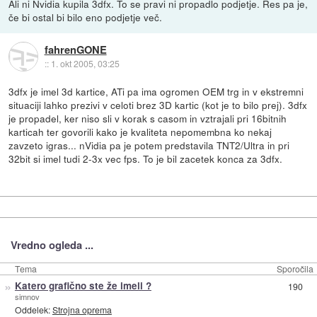
Ali ni Nvidia kupila 3dfx. To se pravi ni propadlo podjetje. Res pa je,
če bi ostal bi bilo eno podjetje več.
fahrenGONE
::
1. okt 2005, 03:25
3dfx je imel 3d kartice, ATi pa ima ogromen OEM trg in v ekstremni
situaciji lahko prezivi v celoti brez 3D kartic (kot je to bilo prej). 3dfx
je propadel, ker niso sli v korak s casom in vztrajali pri 16bitnih
karticah ter govorili kako je kvaliteta nepomembna ko nekaj
zavzeto igras... nVidia pa je potem predstavila TNT2/Ultra in pri
32bit si imel tudi 2-3x vec fps. To je bil zacetek konca za 3dfx.
Vredno ogleda ...
Tema
Sporočila
»
Katero grafično ste že imeli ?
190
simnov
Oddelek:
Strojna oprema