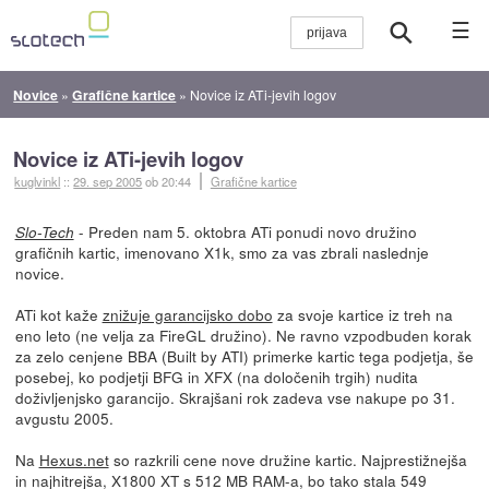
☰
Novice
»
Grafične kartice
»
Novice iz ATi-jevih logov
Novice iz ATi-jevih logov
kuglvinkl
::
29. sep 2005
ob 20:44
Grafične kartice
- Preden nam 5. oktobra ATi ponudi novo družino
Slo-Tech
grafičnih kartic, imenovano X1k, smo za vas zbrali naslednje
novice.
ATi kot kaže
znižuje garancijsko dobo
za svoje kartice iz treh na
eno leto (ne velja za FireGL družino). Ne ravno vzpodbuden korak
za zelo cenjene BBA (Built by ATI) primerke kartic tega podjetja, še
posebej, ko podjetji BFG in XFX (na določenih trgih) nudita
doživljenjsko garancijo. Skrajšani rok zadeva vse nakupe po 31.
avgustu 2005.
Na
Hexus.net
so razkrili cene nove družine kartic. Najprestižnejša
in najhitrejša, X1800 XT s 512 MB RAM-a, bo tako stala 549