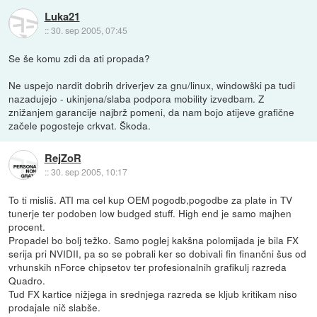
Luka21
::
30. sep 2005, 07:45
Se še komu zdi da ati propada?
Ne uspejo nardit dobrih driverjev za gnu/linux, windowški pa tudi
nazadujejo - ukinjena/slaba podpora mobility izvedbam. Z
znižanjem garancije najbrž pomeni, da nam bojo atijeve grafične
začele pogosteje crkvat. Škoda.
RejZoR
::
30. sep 2005, 10:17
To ti misliš. ATI ma cel kup OEM pogodb,pogodbe za plate in TV
tunerje ter podoben low budged stuff. High end je samo majhen
procent.
Propadel bo bolj težko. Samo poglej kakšna polomijada je bila FX
serija pri NVIDII, pa so se pobrali ker so dobivali fin finančni šus od
vrhunskih nForce chipsetov ter profesionalnih grafikulj razreda
Quadro.
Tud FX kartice nižjega in srednjega razreda se kljub kritikam niso
prodajale nič slabše.