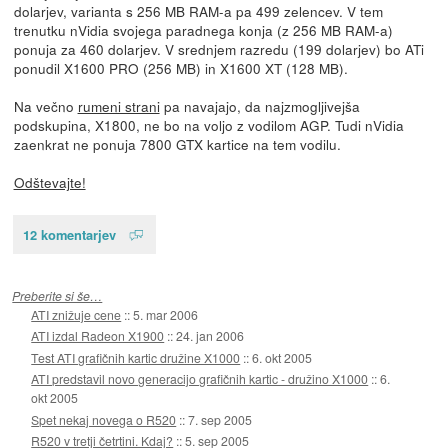
dolarjev, varianta s 256 MB RAM-a pa 499 zelencev. V tem
trenutku nVidia svojega paradnega konja (z 256 MB RAM-a)
ponuja za 460 dolarjev. V srednjem razredu (199 dolarjev) bo ATi
ponudil X1600 PRO (256 MB) in X1600 XT (128 MB).
Na večno
rumeni strani
pa navajajo, da najzmogljivejša
podskupina, X1800, ne bo na voljo z vodilom AGP. Tudi nVidia
zaenkrat ne ponuja 7800 GTX kartice na tem vodilu.
Odštevajte!
12 komentarjev
Preberite si še…
ATI znižuje cene
::
5. mar 2006
ATI izdal Radeon X1900
::
24. jan 2006
Test ATI grafičnih kartic družine X1000
::
6. okt 2005
ATI predstavil novo generacijo grafičnih kartic - družino X1000
::
6.
okt 2005
Spet nekaj novega o R520
::
7. sep 2005
R520 v tretji četrtini. Kdaj?
::
5. sep 2005