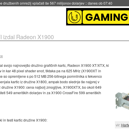
 družbenih omrežij vplačati še 567 milijonov dolarjev
::
danes ob 07:40
I izdal Radeon X1900
ce
al svojo najnovejšo družino grafičnih kartc, Radeon X1900 XT/XTX, ki
v in kar 48 pixel shader enot, tiktaka pa na 625 MHz (X1900XT in
e so opremljene s po 512 MB 256-bitnega pomnilnika s fekvenco
jala kartic iz družine X1800, ampak bodo slednje še najprej v
 iz družine X1900: cena najbolj zmogljive, X1900XTX, bo okoli 649
teti 549 ameriških dolarjev in za X1900 CrossFire 599 ameriških
i in testi kartic družine X1900:
vir:
Hart