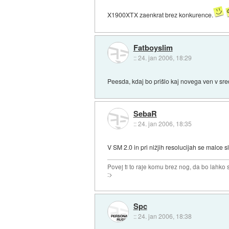
X1900XTX zaenkrat brez konkurence.
Fatboyslim
::
24. jan 2006, 18:29
Peesda, kdaj bo prišlo kaj novega ven v s
SebaR
::
24. jan 2006, 18:35
V SM 2.0 in pri nižjih resolucijah se malce
Povej ti to raje komu brez nog, da bo lahko sk
:>
Spc
::
24. jan 2006, 18:38