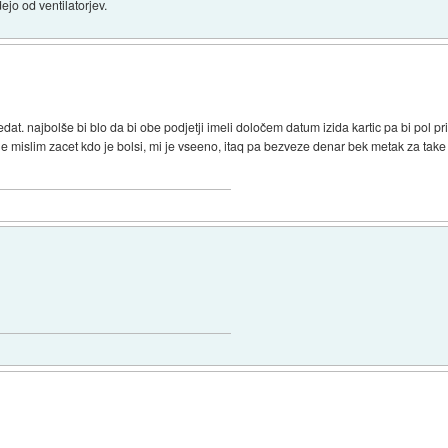
jo od ventilatorjev.
. najbolše bi blo da bi obe podjetji imeli določem datum izida kartic pa bi pol pri
mislim zacet kdo je bolsi, mi je vseeno, itaq pa bezveze denar bek metak za take gl