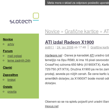
Meta mora v sklad za odpravo posledic uporabe
Novice
»
Grafične kartice
»
AT
Novice
ATI izdal Radeon X1900
arhiv
sid911
::
24. jan 2006
ob 17:48
Grafične karti
Forum
Hartware.net
- Danes je kanadski
ATI
uradno izd
mali oglasi
temeljijo na čipu R580, ki ima 16 pixel cevovodo
teme zadnjih 24h
CrossFire) oziroma 650 MHz (X1900XTX). Kartic
Članki
725/750 (XT/XTX). Družina X1900 pa ne bo zamen
prodaji, seveda po nižjih cenah. Še cene kartic
Zaposlitve
ameriških dolarjev, za X1900XT boste morali odš
brskaj
dolarjev.
Ostalo
pravila
Obenem so se na spletu pojavili prvi uradni člank
Hexus.net