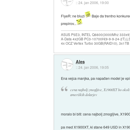
::
24. jan 2006, 19:00
FlyeR: ne bluzi
Baje da trentno konkuren
prepirov...
ASUS P5E3, INTEL Q6600(3000Mhz 333x9),
A-Data 4x2GB PC3-10700H(9-9-9-24-2T),LS
4x OCZ Vertex Turbo 30GB(RAID10), 3x1TB
Ales
::
24. jan 2006, 19:05
Ena vejca manjka, pa napačen model je vpi
cena najbolj zmogljive, X1900XT bo okoli
ameriških dolarjev
moralo bi biti: cena najbolj zmogljive, X1900
pa med X1900XT, ki stane 649 USD in X1900