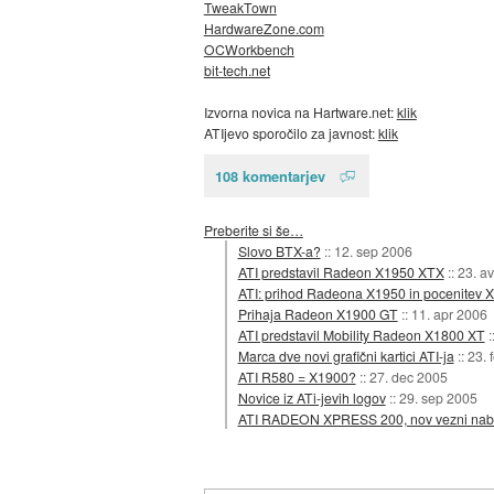
TweakTown
HardwareZone.com
OCWorkbench
bit-tech.net
Izvorna novica na Hartware.net:
klik
ATIjevo sporočilo za javnost:
klik
108 komentarjev
Preberite si še…
Slovo BTX-a?
::
12. sep 2006
ATI predstavil Radeon X1950 XTX
::
23. a
ATI: prihod Radeona X1950 in pocenitev 
Prihaja Radeon X1900 GT
::
11. apr 2006
ATI predstavil Mobility Radeon X1800 XT
:
Marca dve novi grafični kartici ATI-ja
::
23. 
ATI R580 = X1900?
::
27. dec 2005
Novice iz ATi-jevih logov
::
29. sep 2005
ATI RADEON XPRESS 200, nov vezni nab