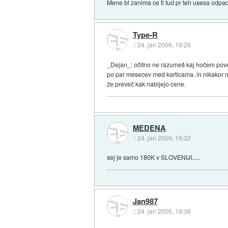
Mene bl zanima ce ti tud pr teh usesa odpade
Type-R
::
24. jan 2006, 19:26
_Dejan_: očitno ne razumeš kaj hočem povedat
po par mesecev med karticama. in nikakor ne 
že preveč kak nabijejo cene.
MEDENA
::
24. jan 2006, 19:32
sej je samo 180K v SLOVENIJI.....
Jan987
::
24. jan 2006, 19:38