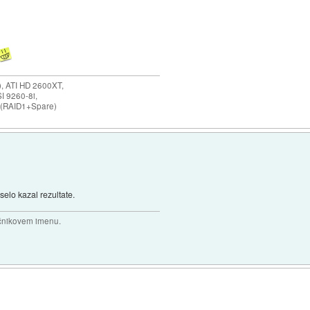
 ATI HD 2600XT,
I 9260-8i,
 (RAID1+Spare)
selo kazal rezultate.
očnikovem imenu.