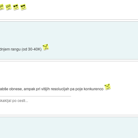
rednjem rangu (od 30-40K)
 slabše obnese, ampak pri višjih resolucijah pa poje konkurenco
akljal po cesti...