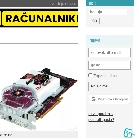
Išči:
Zadnje novice
Prijava
Zapomni si me
nov uporabnik
pozabili geslo?
ware.net