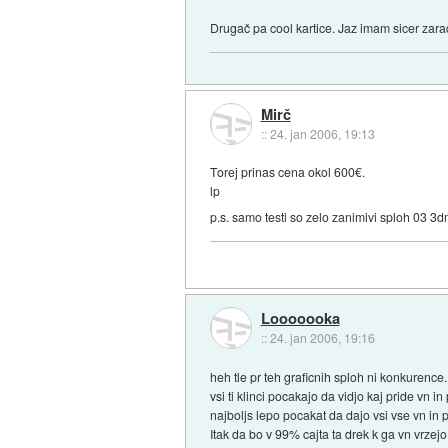
Drugač pa cool kartice. Jaz imam sicer zarad
Mirč
::
24. jan 2006, 19:13
Torej prinas cena okol 600€.
lp
p.s. samo testi so zelo zanimivi sploh 03 3
Looooooka
::
24. jan 2006, 19:16
heh tle pr teh graficnih sploh ni konkurence.
vsi ti klinci pocakajo da vidjo kaj pride vn 
najboljs lepo pocakat da dajo vsi vse vn in 
Itak da bo v 99% cajta ta drek k ga vn vrzejo 