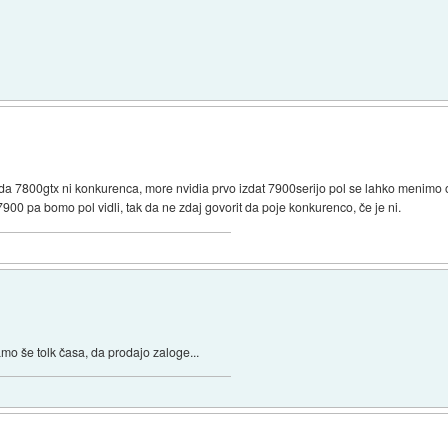
 da 7800gtx ni konkurenca, more nvidia prvo izdat 7900serijo pol se lahko menimo
900 pa bomo pol vidli, tak da ne zdaj govorit da poje konkurenco, če je ni.
mo še tolk časa, da prodajo zaloge...