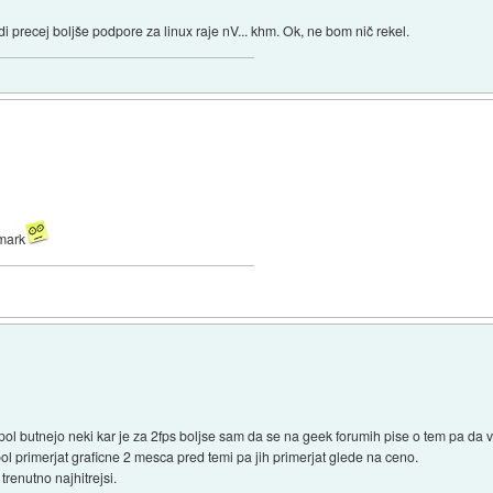
i precej boljše podpore za linux raje nV... khm. Ok, ne bom nič rekel.
dmark
in pol butnejo neki kar je za 2fps boljse sam da se na geek forumih pise o tem pa da v
pol primerjat graficne 2 mesca pred temi pa jih primerjat glede na ceno.
trenutno najhitrejsi.