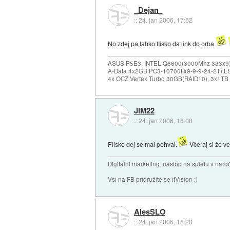
_Dejan_
::
24. jan 2006, 17:52
No zdej pa lahko flisko da link do orba
ASUS P5E3, INTEL Q6600(3000Mhz 333x9),
A-Data 4x2GB PC3-10700H(9-9-9-24-2T),LS
4x OCZ Vertex Turbo 30GB(RAID10), 3x1TB
JIM22
::
24. jan 2006, 18:08
Flisko dej se mal pohval.
Včeraj si že ve
Digitalni marketing, nastop na spletu v nar
Vsi na FB pridružite se itVision :)
AlesSLO
::
24. jan 2006, 18:20