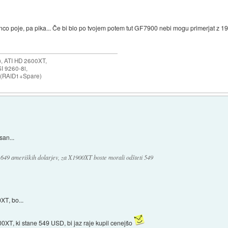
co poje, pa pika... Če bi blo po tvojem potem tut GF7900 nebi mogu primerjat z 1
 ATI HD 2600XT,
I 9260-8i,
 (RAID1+Spare)
san...
 649 ameriških dolarjev, za X1900XT boste morali odšteti 549
XT, bo...
XT, ki stane 549 USD, bi jaz raje kupil cenejšo