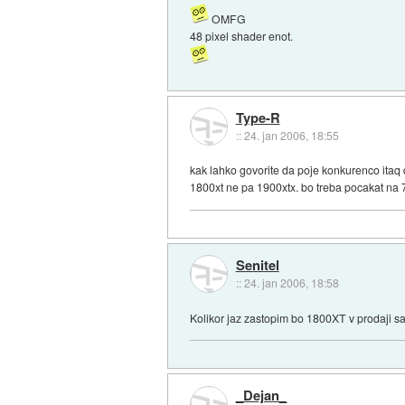
OMFG
48 pixel shader enot.
Type-R
::
24. jan 2006, 18:55
kak lahko govorite da poje konkurenco itaq
1800xt ne pa 1900xtx. bo treba pocakat na 7
Senitel
::
24. jan 2006, 18:58
Kolikor jaz zastopim bo 1800XT v prodaji sa
_Dejan_