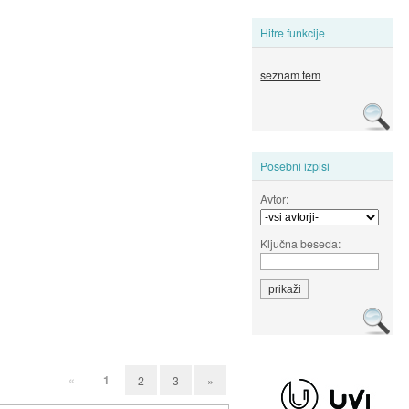
Hitre funkcije
seznam tem
Posebni izpisi
Avtor:
Ključna beseda:
«
1
2
3
»