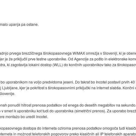
i-malo upanja pa ostane.
radnjo prvega brezžičnega širokopasovnega WiMAX omrežja v Sloveniji, ki je obenem
kjer je že priključil prve testne uporabnike. Od Agencije za pošto in elektronske kom
, ki zagotavlja lokalni dostop (WLL) do končnih uporabnikov tako za širokopasov
bo uporabnikom na voljo predvidoma jeseni. Do takrat bo Incotel postavil prvih 40 lo
 Ljubljane, kjer je pokritost s širokopasovnimi priključki na internet slabša. Končni c
Slovenije.
nah ponudil hitrost prenosa podatkov od enega do desetih megabitov na sekundo.
ako v smeri k uporabniku kot tudi do uporabnika (simetrični prenos). Za uporabo b
re montažo bo uredil Incotel.
opasovnega dostopa do interneta oziroma prenosa podatkov omogoča tudi klasično 
erneta in možnost telefonskih pogovorov preko klasičnih ali IP telefonskih aparato