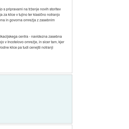
s pripravami na trženje novih storitev
a klice v tujino ter klasično notranjo
ovna in govorna omrežja z zasebnim
nikacijskega centra - navidezna zasebna
 v Incotelovo omrežje, in sicer tam, kjer
ne klice pa tudi cenejši notranji