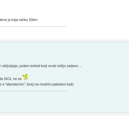
ntene je baje lahko 50km
bljubjajo, potem enkrat tvoji vnuki vidijo zadevo ...
 še SiOL ne ve
 s "standarnim", torej ne-modrim paketom tudi)