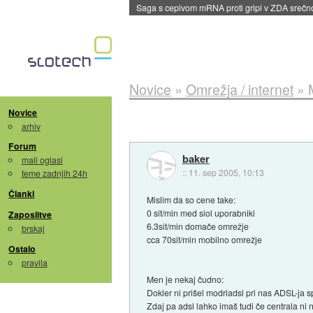
BMW v vozilih začel predvajati reklame
::
dane
Novice
»
Omrežja / internet
»
Novice
arhiv
Forum
baker
mali oglasi
::
11. sep 2005, 10:13
teme zadnjih 24h
Članki
Mislim da so cene take:
0 sit/min med siol uporabniki
Zaposlitve
6.3sit/min domače omrežje
brskaj
cca 70sit/min mobilno omrežje
Ostalo
pravila
Men je nekaj čudno:
Dokler ni prišel modriadsl pri nas ADSL-ja s
Zdaj pa adsl lahko imaš tudi če centrala ni