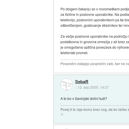
Po dolgem čakanju so v novomeškem podjetju
za fizične in poslovne uporabnike. Na podla
telefonijo, poslovnim uporabnikom pa še br
oštevilčenjem, gostovanje strežnikov ter mno
Za večje poslovne uporabnike na področju L
podatkovna in govorna omrežja z ali brez za
je omogočena optična povezava do njihoveg
telefonski promet.
Povprečni ostajajo povprečni zato, ker ne n
SebaR
::
12. sep 2005, 14:37
A to bo v Savinjski dolini tudi?
Povej ti to raje komu brez nog, da bo lahko sk
:>