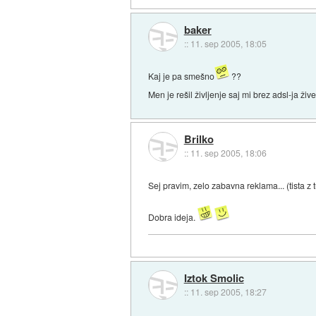
baker
::
11. sep 2005, 18:05
Kaj je pa smešno
??
Men je rešil življenje saj mi brez adsl-ja živet
Brilko
::
11. sep 2005, 18:06
Sej pravim, zelo zabavna reklama... (tista 
Dobra ideja.
Iztok Smolic
::
11. sep 2005, 18:27