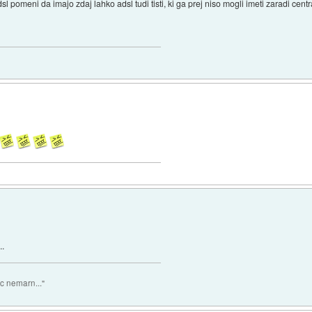
 pomeni da imajo zdaj lahko adsl tudi tisti, ki ga prej niso mogli imeti zaradi centra
..
Dec nemarn..."