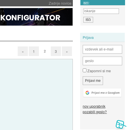
Išči:
Zadnje novice
Prijava
2
«
1
3
»
Zapomni si me
nov uporabnik
pozabili geslo?