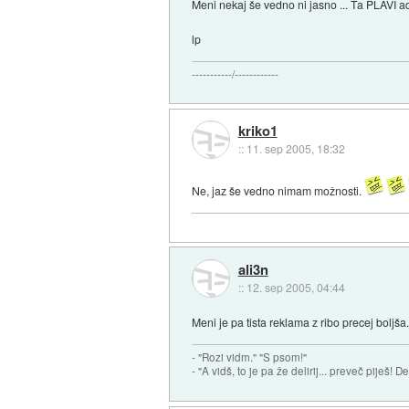
Meni nekaj še vedno ni jasno ... Ta PLAVI adsl
lp
-----------/------------
kriko1
::
11. sep 2005, 18:32
Ne, jaz še vedno nimam možnosti.
ali3n
::
12. sep 2005, 04:44
Meni je pa tista reklama z ribo precej boljša.
- "Rozi vidm." "S psom!"
- "A vidš, to je pa že delirij... preveč piješ! 