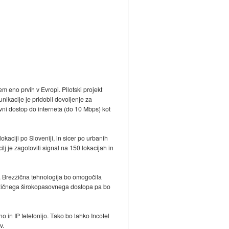
 eno prvih v Evropi. Pilotski projekt
unikacije je pridobil dovoljenje za
ni dostop do interneta (do 10 Mbps) kot
kaciji po Sloveniji, in sicer po urbanih
ilj je zagotoviti signal na 150 lokacijah in
 Brezžična tehnologija bo omogočila
rezžičnega širokopasovnega dostopa pa bo
in IP telefonijo. Tako bo lahko Incotel
v.