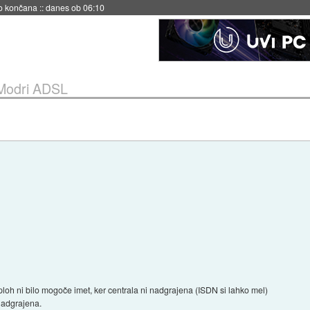
s ob 06:09
Modri ADSL
ploh ni bilo mogoče imet, ker centrala ni nadgrajena (ISDN si lahko mel)
 nadgrajena.