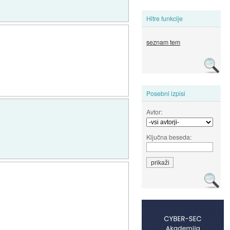
Hitre funkcije
seznam tem
Posebni izpisi
Avtor:
Ključna beseda: