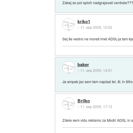
Zakaj so pol sploh nadgrajevali centrale??
kriko1
::
11. sep 2005, 10:52
Sej še vedno ne moreš imet ADSL-ja tam kjer 
baker
::
11. sep 2005, 14:01
Ja ampak jaz sem tam napisal tel. št. in šif
Brilko
::
11. sep 2005, 17:13
Zdele sem vidu reklamo za Modri ADSL in 