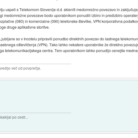
 uspeli s Telekomom Slovenije d.d. skleniti medomrežno povezavo in zaključujejo 
gi medomrežne povezave bodo uporabnikom ponudili izbiro in predizbiro operaterja z
ezplačne (080) in komercialne (090) telefonske številke, VPN korporativna podatk
ge druge aplikativne storitve.
jubljane so v Incotelu pripravili ponudbo direktnih povezav do lastnega telekomu
sebnega oštevilčenja (VPN). Tako lahko nekatere uporabnike že direktno povezujejo
a telekomunikacijskega centra. Tem uporabnikom lahko ponudijo cenejše mednarod
aredijo več od povprečja.
akljal po cesti...