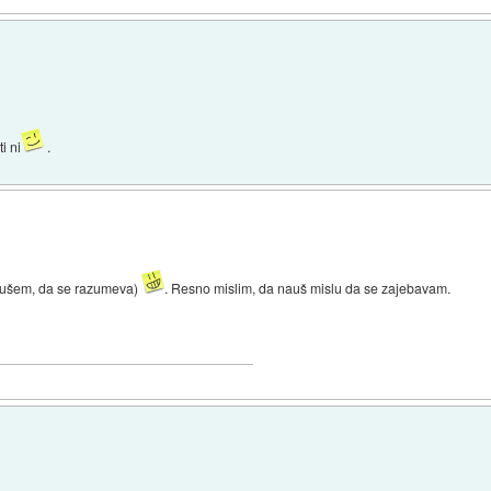
i ni
.
z tušem, da se razumeva)
. Resno mislim, da nauš mislu da se zajebavam.