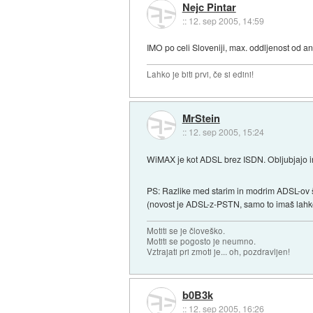
Nejc Pintar
::
12. sep 2005, 14:59
IMO po celi Sloveniji, max. oddljenost od a
Lahko je biti prvi, če si edini!
MrStein
::
12. sep 2005, 15:24
WiMAX je kot ADSL brez ISDN. Obljubjajo in o
PS: Razlike med starim in modrim ADSL-ov
(novost je ADSL-z-PSTN, samo to imaš lahko
Motiti se je človeško.
Motiti se pogosto je neumno.
Vztrajati pri zmoti je... oh, pozdravljen!
b0B3k
::
12. sep 2005, 16:26