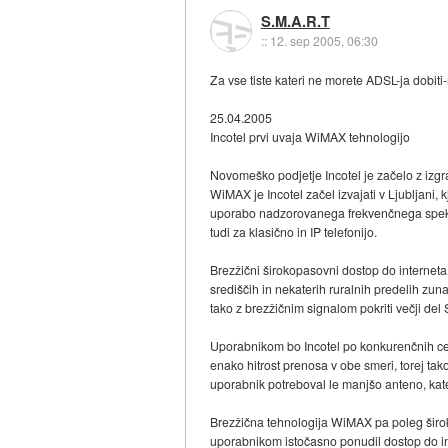
S.M.A.R.T
::
12. sep 2005, 06:30
Za vse tiste kateri ne morete ADSL-ja dobit
25.04.2005
Incotel prvi uvaja WiMAX tehnologijo
Novomeško podjetje Incotel je začelo z izg
WiMAX je Incotel začel izvajati v Ljubljani, 
uporabo nadzorovanega frekvenčnega spektra
tudi za klasično in IP telefonijo.
Brezžični širokopasovni dostop do interneta 
središčih in nekaterih ruralnih predelih zunaj
tako z brezžičnim signalom pokriti večji del 
Uporabnikom bo Incotel po konkurenčnih ce
enako hitrost prenosa v obe smeri, torej t
uporabnik potreboval le manjšo anteno, kate
Brezžična tehnologija WiMAX pa poleg širok
uporabnikom istočasno ponudil dostop do int