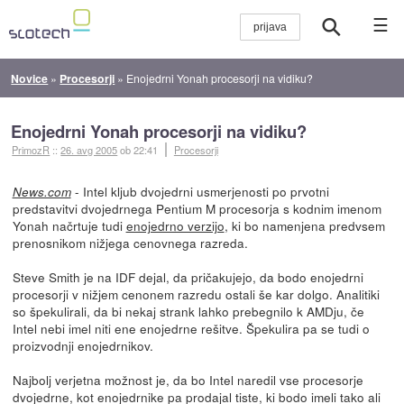
☰
Novice
»
Procesorji
»
Enojedrni Yonah procesorji na vidiku?
Enojedrni Yonah procesorji na vidiku?
PrimozR
::
26. avg 2005
ob 22:41
Procesorji
- Intel kljub dvojedrni usmerjenosti po prvotni
News.com
predstavitvi dvojedrnega Pentium M procesorja s kodnim imenom
Yonah načrtuje tudi
enojedrno verzijo
, ki bo namenjena predvsem
prenosnikom nižjega cenovnega razreda.
Steve Smith je na IDF dejal, da pričakujejo, da bodo enojedrni
procesorji v nižjem cenonem razredu ostali še kar dolgo. Analitiki
so špekulirali, da bi nekaj strank lahko prebegnilo k AMDju, če
Intel nebi imel niti ene enojedrne rešitve. Špekulira pa se tudi o
proizvodnji enojedrnikov.
Najbolj verjetna možnost je, da bo Intel naredil vse procesorje
dvojedrne, kot enojedrnike pa prodajal tiste, ki bodo imeli tako ali