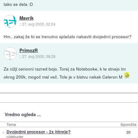
tako se dela :D
Mavrik
::
27. avg 2005, 02:24
Hm.. zakaj že bi se trenutno splačalo nabaviti dvojedrni procesor?
PrimozR
::
27. avg 2005, 08:28
Za nižji cenovni razred bojo. Torej za Notebooke, k te stnejo tm
okrog 200k, mogoč mal več. Tole je v bistvu nekak Celeron M
Vredno ogleda ...
Tema
Sporočila
»
Dvojedrni procesor - 2x hitreje?
30
c0dehunter