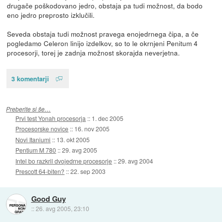
drugače poškodovano jedro, obstaja pa tudi možnost, da bodo
eno jedro preprosto izklučili.
Seveda obstaja tudi možnost pravega enojedrnega čipa, a če
pogledamo Celeron linijo izdelkov, so to le okrnjeni Penitum 4
procesorji, torej je zadnja možnost skorajda neverjetna.
3 komentarji
Preberite si še…
Prvi test Yonah procesorja
::
1. dec 2005
Procesorske novice
::
16. nov 2005
Novi Itaniumi
::
13. okt 2005
Pentium M 780
::
29. avg 2005
Intel bo razkril dvojedrne procesorje
::
29. avg 2004
Prescott 64-biten?
::
22. sep 2003
Good Guy
::
26. avg 2005, 23:10