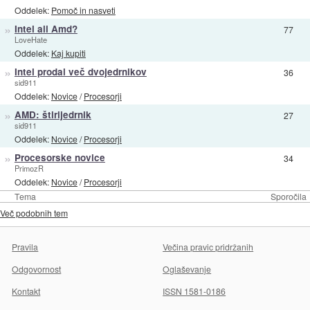
Oddelek:
Pomoč in nasveti
»
Intel ali Amd?
77
LoveHate
Oddelek:
Kaj kupiti
»
Intel prodal več dvojedrnikov
36
sid911
Oddelek:
Novice
/
Procesorji
»
AMD: štirijedrnik
27
sid911
Oddelek:
Novice
/
Procesorji
»
Procesorske novice
34
PrimozR
Oddelek:
Novice
/
Procesorji
Tema
Sporočila
Več podobnih tem
Pravila
Večina pravic pridržanih
Odgovornost
Oglaševanje
Kontakt
ISSN 1581-0186