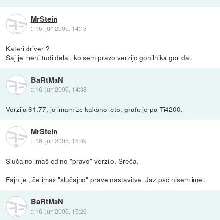
MrStein
::
16. jun 2005, 14:13
Kateri driver ?
Saj je meni tudi delal, ko sem pravo verzijo gonilnika gor dal.
BaRtMaN
::
16. jun 2005, 14:38
Verzija 61.77, jo imam že kakšno leto, grafa je pa Ti4200.
MrStein
::
16. jun 2005, 15:09
Slučajno imaš edino "pravo" verzijo. Sreča.
Fajn je , če imaš "slučajno" prave nastavitve. Jaz pač nisem imel.
BaRtMaN
::
16. jun 2005, 15:26