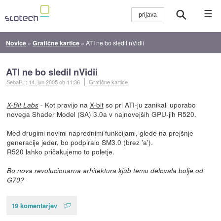
☰
Novice
»
Grafične kartice
»
ATI ne bo sledil nVidii
ATI ne bo sledil nVidii
SebaR
::
14. jun 2005
ob 11:36
Grafične kartice
- Kot pravijo na
X-bit
so pri ATI-ju zanikali uporabo
X-Bit Labs
novega Shader Model (SA) 3.0a v najnovejših GPU-jih R520.
Med drugimi novimi naprednimi funkcijami, glede na prejšnje
generacije jeder, bo podpiralo SM3.0 (brez 'a').
R520 lahko pričakujemo to poletje.
Bo nova revolucionarna arhitektura kjub temu delovala bolje od
G70?
19 komentarjev