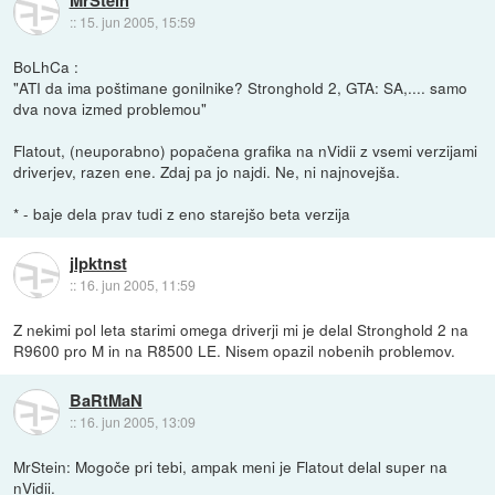
MrStein
::
15. jun 2005, 15:59
BoLhCa :
"ATI da ima poštimane gonilnike? Stronghold 2, GTA: SA,.... samo
dva nova izmed problemou"
Flatout, (neuporabno) popačena grafika na nVidii z vsemi verzijami
driverjev, razen ene. Zdaj pa jo najdi. Ne, ni najnovejša.
* - baje dela prav tudi z eno starejšo beta verzija
jlpktnst
::
16. jun 2005, 11:59
Z nekimi pol leta starimi omega driverji mi je delal Stronghold 2 na
R9600 pro M in na R8500 LE. Nisem opazil nobenih problemov.
BaRtMaN
::
16. jun 2005, 13:09
MrStein: Mogoče pri tebi, ampak meni je Flatout delal super na
nVidii.