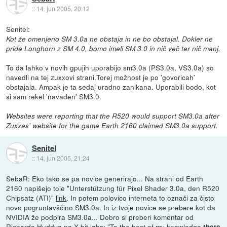
::
14. jun 2005, 20:12
Senitel:
Kot že omenjeno SM 3.0a ne obstaja in ne bo obstajal. Dokler ne
pride Longhorn z SM 4.0, bomo imeli SM 3.0 in nič več ter nič manj.
To da lahko v novih gpujih uporabijo sm3.0a (PS3.0a, VS3.0a) so
navedli na tej zuxxovi strani.Torej možnost je po 'govoricah'
obstajala. Ampak je ta sedaj uradno zanikana. Uporabili bodo, kot
si sam rekel 'navaden' SM3.0.
Websites were reporting that the R520 would support SM3.0a after
Zuxxes' website for the game Earth 2160 claimed SM3.0a support.
Senitel
::
14. jun 2005, 21:24
SebaR: Eko tako se pa novice generirajo... Na strani od Earth
2160 napišejo tole "Unterstützung für Pixel Shader 3.0a, den R520
Chipsatz (ATI)"
link
. In potem polovico interneta to označi za čisto
novo pogruntavščino SM3.0a. In iz tvoje novice se prebere kot da
NVIDIA že podpira SM3.0a... Dobro si preberi komentar od
Richarda Huddya na X-bit labs: "To the best of my knowledge
there