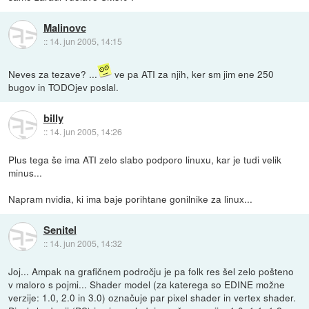
Malinovc
::
14. jun 2005, 14:15
Neves za tezave? ...
ve pa ATI za njih, ker sm jim ene 250
bugov in TODOjev poslal.
billy
::
14. jun 2005, 14:26
Plus tega še ima ATI zelo slabo podporo linuxu, kar je tudi velik
minus...
Napram nvidia, ki ima baje porihtane gonilnike za linux...
Senitel
::
14. jun 2005, 14:32
Joj... Ampak na grafičnem področju je pa folk res šel zelo pošteno
v maloro s pojmi... Shader model (za katerega so EDINE možne
verzije: 1.0, 2.0 in 3.0) označuje par pixel shader in vertex shader.