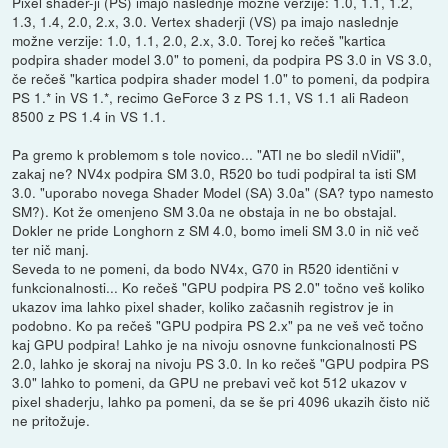
Pixel shader-ji (PS) imajo naslednje možne verzije: 1.0, 1.1, 1.2,
1.3, 1.4, 2.0, 2.x, 3.0. Vertex shaderji (VS) pa imajo naslednje
možne verzije: 1.0, 1.1, 2.0, 2.x, 3.0. Torej ko rečeš "kartica
podpira shader model 3.0" to pomeni, da podpira PS 3.0 in VS 3.0,
če rečeš "kartica podpira shader model 1.0" to pomeni, da podpira
PS 1.* in VS 1.*, recimo GeForce 3 z PS 1.1, VS 1.1 ali Radeon
8500 z PS 1.4 in VS 1.1.
Pa gremo k problemom s tole novico... "ATI ne bo sledil nVidii",
zakaj ne? NV4x podpira SM 3.0, R520 bo tudi podpiral ta isti SM
3.0. "uporabo novega Shader Model (SA) 3.0a" (SA? typo namesto
SM?). Kot že omenjeno SM 3.0a ne obstaja in ne bo obstajal.
Dokler ne pride Longhorn z SM 4.0, bomo imeli SM 3.0 in nič več
ter nič manj.
Seveda to ne pomeni, da bodo NV4x, G70 in R520 identični v
funkcionalnosti... Ko rečeš "GPU podpira PS 2.0" točno veš koliko
ukazov ima lahko pixel shader, koliko začasnih registrov je in
podobno. Ko pa rečeš "GPU podpira PS 2.x" pa ne veš več točno
kaj GPU podpira! Lahko je na nivoju osnovne funkcionalnosti PS
2.0, lahko je skoraj na nivoju PS 3.0. In ko rečeš "GPU podpira PS
3.0" lahko to pomeni, da GPU ne prebavi več kot 512 ukazov v
pixel shaderju, lahko pa pomeni, da se še pri 4096 ukazih čisto nič
ne pritožuje.