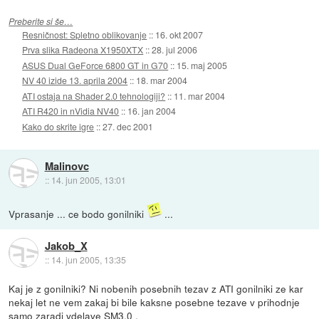
Preberite si še…
Resničnost: Spletno oblikovanje
::
16. okt 2007
Prva slika Radeona X1950XTX
::
28. jul 2006
ASUS Dual GeForce 6800 GT in G70
::
15. maj 2005
NV 40 izide 13. aprila 2004
::
18. mar 2004
ATI ostaja na Shader 2.0 tehnologiji?
::
11. mar 2004
ATI R420 in nVidia NV40
::
16. jan 2004
Kako do skrite igre
::
27. dec 2001
Malinovc
::
14. jun 2005, 13:01
Vprasanje ... ce bodo gonilniki
...
Jakob_X
::
14. jun 2005, 13:35
Kaj je z gonilniki? Ni nobenih posebnih tezav z ATI gonilniki ze kar
nekaj let ne vem zakaj bi bile kaksne posebne tezave v prihodnje
samo zaradi vdelave SM3.0 .