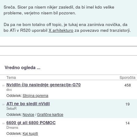
Sreča. Sicer pa nisem nikjer zasledil, da bi imel kdo velike
probleme, verjetno nisem bil pozoren.
Da pa ne bom totalno off topic, je tukaj ena zanimiva novička, da
bo ATi v R520 uporabil
X arhitekturo
za povezavo med tranzistorji.
Vredno ogleda ...
Tema
Sporočila
»
Nvidiin čip naslednje generacije-G70
458
dxx
Oddelek:
Strojna oprema
»
ATI ne bo sledil nVidii
19
SebaR
Oddelek:
Novice
/
Grafične kartice
»
6600 gt ali 6800 POMOC
14
Dreams
Oddelek:
Kaj kupiti