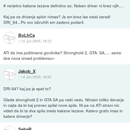
# verjetno kaksne tezave definitno so. Noben driver ni brez njih....
Kaj pa ce driverja sploh nimas? Js sm brez las ostal zaradi
DRI_64...Po xxx izbruhih sm zadevo podaril.
BoLhCa
::
14. jun 2005, 18:12
ATI da ima poštimane gonilnike? Stronghold 2, GTA: SA,.... samo
dva nova izmed problemou~
Jakob_X
::
14. jun 2005, 18:50
DRI 64? kaj pa je spet to?
Glede stronghold 2 in GTA SA pa nebi vedu. NImam toliko denarja
in cajta da bi kaj prevec spilal nove spile. Ni pa na ATI strani nic
videti da bi ta dva spila imela kaksne tezave. Katero grafo imas in
katere driverje?
SebaR