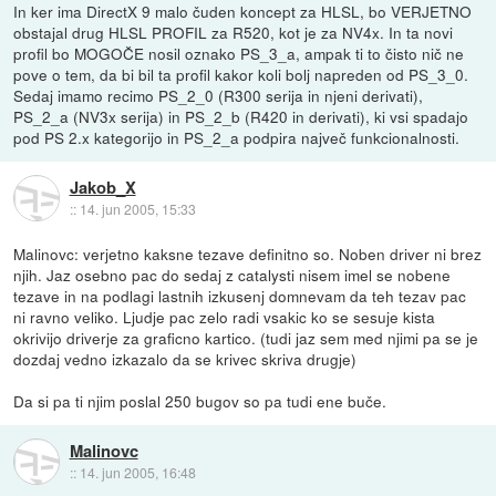
In ker ima DirectX 9 malo čuden koncept za HLSL, bo VERJETNO
obstajal drug HLSL PROFIL za R520, kot je za NV4x. In ta novi
profil bo MOGOČE nosil oznako PS_3_a, ampak ti to čisto nič ne
pove o tem, da bi bil ta profil kakor koli bolj napreden od PS_3_0.
Sedaj imamo recimo PS_2_0 (R300 serija in njeni derivati),
PS_2_a (NV3x serija) in PS_2_b (R420 in derivati), ki vsi spadajo
pod PS 2.x kategorijo in PS_2_a podpira največ funkcionalnosti.
Jakob_X
::
14. jun 2005, 15:33
Malinovc: verjetno kaksne tezave definitno so. Noben driver ni brez
njih. Jaz osebno pac do sedaj z catalysti nisem imel se nobene
tezave in na podlagi lastnih izkusenj domnevam da teh tezav pac
ni ravno veliko. Ljudje pac zelo radi vsakic ko se sesuje kista
okrivijo driverje za graficno kartico. (tudi jaz sem med njimi pa se je
dozdaj vedno izkazalo da se krivec skriva drugje)
Da si pa ti njim poslal 250 bugov so pa tudi ene buče.
Malinovc
::
14. jun 2005, 16:48