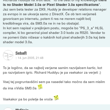
".
is no Shader Model 3.0a or Pixel Shader 3.0a specifications
Jaz sem beta tester za DX9, Huddy je developer relations manager
za evropo in se ukvarja samo z DirectX. Če ob tem verjameš
govoricam po internetu, potem ti res ne morem najdit bolj
kredibilnega vira, da SM3.0a ne in ne bo obstajal.
In kot sem napisal v prejšnjem postu, mogoče bo "PS_3_a" HLSL
compiler, ki bo generiral pixel shader 3.0 kodo za R520. Vendar to
ne pomeni čisto ničesar o kakšnih koli pixel shaderjih 3.0a kaj šele
shader model 3.0a.
SebaR
::
14. jun 2005, 21:48
To je logično, da se najbolj verjame samim razvijalcem kartic, kot
pa razvijalcem igric. Richard Huddyu je pa vsekakor za verjeti ;)
Vsej tej pogruntavščini sem pa nasedel tako močno da sem mislim
da ima nVidia SM3.0a
Vsekakor pa bo poletje še vroče