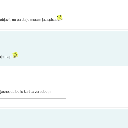
objavli, ne pa da jo moram jaz spisat
nje map.
 jasno, da bo to kartica za sebe ;>