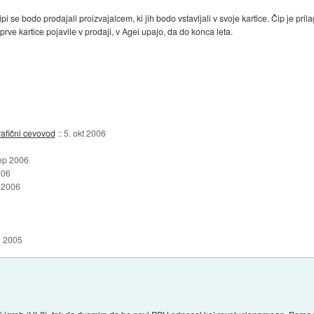
 se bodo prodajali proizvajalcem, ki jih bodo vstavljali v svoje kartice. Čip je pr
ve kartice pojavile v prodaji, v Agei upajo, da do konca leta.
afični cevovod
::
5. okt 2006
ep 2006
006
 2006
j 2005