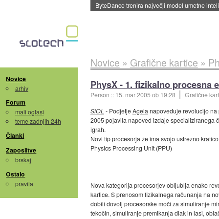
Spletne strani začele streči oglase za agente
Novice
»
Grafične kartice
»
Ph
Novice
PhysX - 1. fizikalno procesna 
arhiv
Person
::
15. mar 2005
ob 19:28
Grafične kart
Forum
SiOL
- Podjetje
Ageia
napoveduje revolucijo na po
mali oglasi
2005 pojavila napoved izdaje specializiranega či
teme zadnjih 24h
igrah.
Članki
Novi tip procesorja že ima svojo ustrezno krati
Physics Processing Unit (PPU)
Zaposlitve
brskaj
Ostalo
pravila
Nova kategorija procesorjev obljublja enako revo
kartice. S prenosom fizikalnega računanja na no
dobili dovolj procesorske moči za simuliranje mi
tekočin, simuliranje premikanja dlak in lasi, oblačil