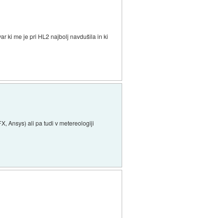
r ki me je pri HL2 najbolj navdušila in ki
X, Ansys) ali pa tudi v metereologiji