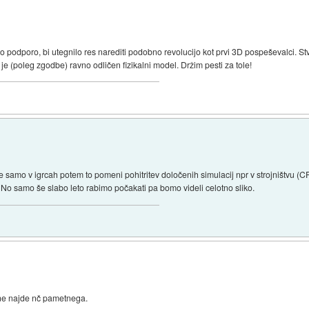
o podporo, bi utegnilo res narediti podobno revolucijo kot prvi 3D pospeševalci. Stva
je (poleg zgodbe) ravno odličen fizikalni model. Držim pesti za tole!
 samo v igrcah potem to pomeni pohitritev določenih simulacij npr v strojništvu (CF
 No samo še slabo leto rabimo počakati pa bomo videli celotno sliko.
 ne najde nč pametnega.