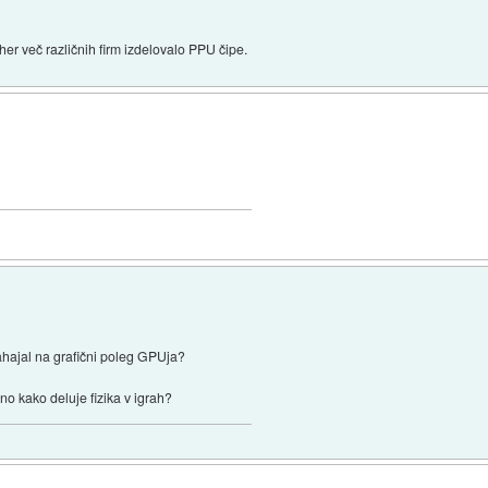
ziher več različnih firm izdelovalo PPU čipe.
nahajal na grafični poleg GPUja?
eno kako deluje fizika v igrah?