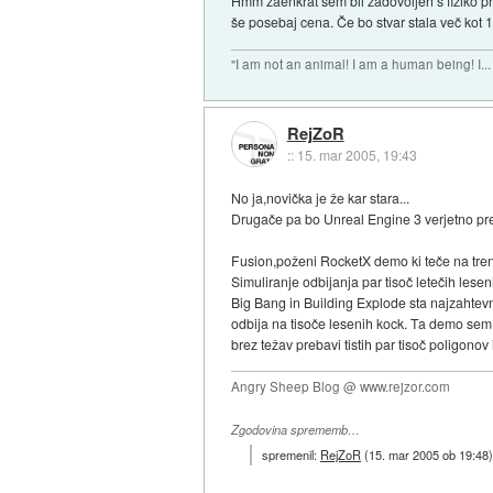
Hmm zaenkrat sem bil zadovoljen s fiziko pr
še posebaj cena. Če bo stvar stala več kot 
"I am not an animal! I am a human being! I...
RejZoR
::
15. mar 2005, 19:43
No ja,novička je že kar stara...
Drugače pa bo Unreal Engine 3 verjetno pre
Fusion,poženi RocketX demo ki teče na tren
Simuliranje odbijanja par tisoč letečih les
Big Bang in Building Explode sta najzahtev
odbija na tisoče lesenih kock. Ta demo sem
brez težav prebavi tistih par tisoč poligonov i
Angry Sheep Blog @ www.rejzor.com
Zgodovina sprememb…
spremenil:
RejZoR
(
15. mar 2005 ob 19:48