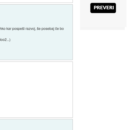
ahko kar pospeši razvoj, še posebaj če bo
oo2...)