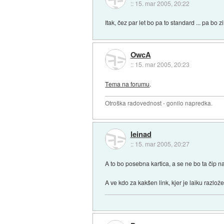
::
15. mar 2005, 20:22
Itak, čez par let bo pa to standard ... pa bo 
OwcA
::
15. mar 2005, 20:23
Tema na forumu
.
Otroška radovednost - gonilo napredka.
leinad
::
15. mar 2005, 20:27
A to bo posebna kartica, a se ne bo ta čip 
A ve kdo za kakšen link, kjer je laiku razlož