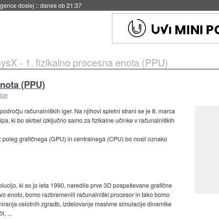
 umetne inteligence
::
danes ob 21:23
ysX - 1. fizikalno procesna enota (PPU)
enota (PPU)
ice
dročju računalniških iger. Na njihovi spletni strani se je 8. marca
pa, ki bo skrbel izključno samo za fizikalne učinke v računalniških
co: poleg grafičnega (GPU) in centralnega (CPU) bo nosil oznako
lucijo, ki so jo leta 1990, naredile prve 3D pospeševane grafične
vo enoto, bomo razbremenili računalniški procesor in tako bomo
niranja celotnih zgradb, izdelovanje masivne simulacije dinamike
, ...