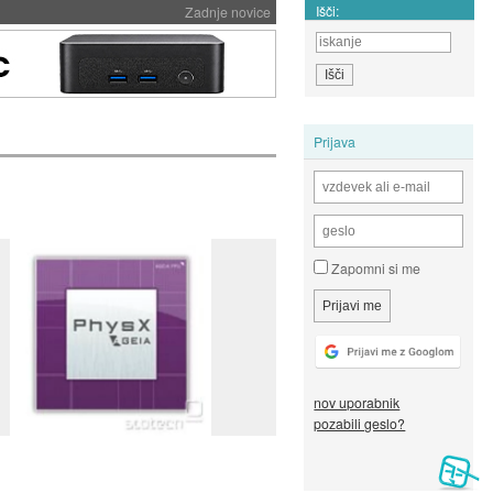
Išči:
Zadnje novice
Prijava
Zapomni si me
nov uporabnik
pozabili geslo?