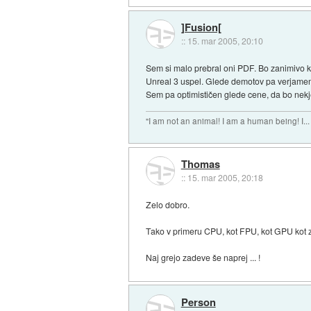
]Fusion[
::
15. mar 2005, 20:10
Sem si malo prebral oni PDF. Bo zanimivo ka
Unreal 3 uspel. Glede demotov pa verjamem
Sem pa optimističen glede cene, da bo nekje 
"I am not an animal! I am a human being! I...
Thomas
::
15. mar 2005, 20:18
Zelo dobro.
Tako v primeru CPU, kot FPU, kot GPU kot zd
Naj grejo zadeve še naprej ... !
Person