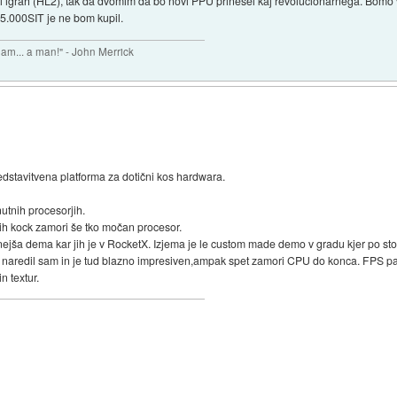
i igrah (HL2), tak da dvomim da bo novi PPU prinesel kaj revolucionarnega. Bomo vi
15.000SIT je ne bom kupil.
 am... a man!" - John Merrick
dstavitvena platforma za dotični kos hardwara.
utnih procesorjih.
enih kock zamori še tko močan procesor.
nejša dema kar jih je v RocketX. Izjema je le custom made demo v gradu kjer po st
 naredil sam in je tud blazno impresiven,ampak spet zamori CPU do konca. FPS pade
n textur.
)