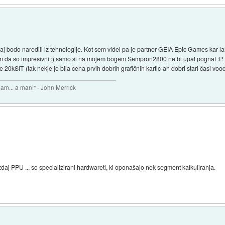
j bodo naredili iz tehnologije. Kot sem videl pa je partner GEIA Epic Games kar l
 da so impresivni :) samo si na mojem bogem Sempron2800 ne bi upal pognat :P.
20kSIT (tak nekje je bila cena prvih dobrih grafičnih kartic-ah dobri stari časi vood
 am... a man!" - John Merrick
aj PPU ... so specializirani hardwareti, ki oponašajo nek segment kalkuliranja.