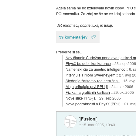
Ageia sama ne bo izdelovala novih čipov. PPU čipi
PCI vmesniku. Za zdaj se še ne ve kdaj se bodo pr
Več informacij dobite
tukaj
in
tukaj
.
39 komentarjev
Preberite si še…
Nov članek: Čudežno popotovanje skozi gr
PhysX bo dobil konkurenco
::
23. sep 2006
Namenski čip za umetno inteligenco
::
6. s
Intervju s Timom Sweeneyjem
::
27. avg 2
Sledenje žarkom v realnem času
::
15. avg
Maja prihajajo prvi PPU-ji
::
24. mar 2006
Fizika na grafičnih karticah
::
29. okt 2005
Nove slike PPU-ja
::
29. sep 2005
Nove podrobnosti o PhysX (PPU)
::
21. ma
]Fusion[
::
15. mar 2005, 19:43