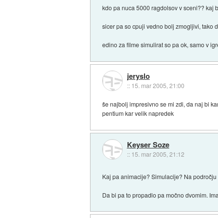
kdo pa nuca 5000 ragdolsov v sceni?? kaj 
sicer pa so cpuji vedno bolj zmogljivi, tako
edino za filme simulirat so pa ok, samo v igre
jeryslo
::
15. mar 2005, 21:00
še najbolj impresivno se mi zdi, da naj bi kar
pentium kar velik napredek
Keyser Soze
::
15. mar 2005, 21:12
Kaj pa animacije? Simulacije? Na področju s
Da bi pa to propadlo pa močno dvomim. Ima d