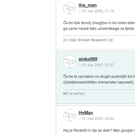
tha_man
::
15. mar 2005, 21:19
Če bo tole dovolj zmogljivo in bo imelo dobr
ga zame naredi tako uživantskega za špilat, 
(c) 1982 Sinclair Research Ltd
sinko999
::
15. mar 2005, 21:27
Če bo to uporabno na drugih področjih kot le
(izboljšava/pohitritev vremenske napovedi).
Ni? ni ve?no !
HeMan
::
15. mar 2005, 22:04
Kaj je RocketX in kje se dobi? Men google