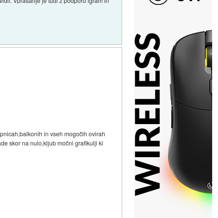
dli. Vprašanje je tudi z podporo igram in
opnicah,balkonih in vseh mogočih ovirah
 skor na nulo,kljub močni grafikulji ki