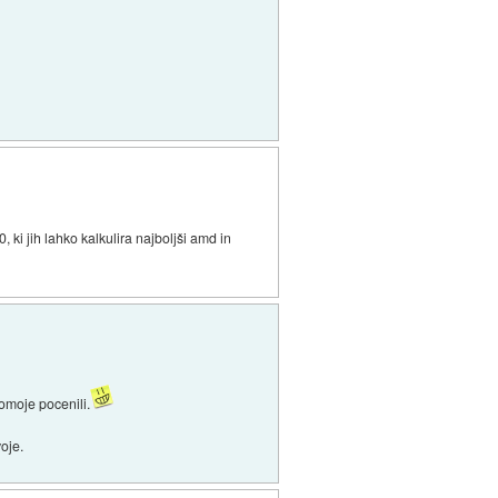
, ki jih lahko kalkulira najboljši amd in
omoje pocenili.
oje.