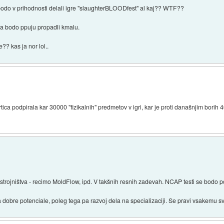
bodo v prihodnosti delali igre "slaughterBLOODfest" al kaj?? WTF??
 da bodo ppuju propadli kmalu.
?? kas ja nor lol..
tica podpirala kar 30000 "fizikalnih" predmetov v igri, kar je proti današnjim borih 40
trojništva - recimo MoldFlow, ipd. V takšnih resnih zadevah. NCAP testi se bodo p
obre potenciale, poleg tega pa razvoj dela na specializaciji. Se pravi vsakemu sv