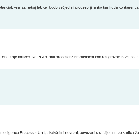
tencial, vsaj za nekaj let, ker bodo večjedrni procesorji lahko kar huda konkurenc
ot obujanje mrličev. Na PCI bi dali procesor? Propustnost ima res grozovito veliko ja
Intelligence Processor Unit, s kakšnimi nevroni, povezani s silicijem in bo kartica ž