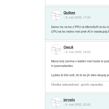
Quikee
::
9. mar 2005, 17:40
Samo nic ne bo z PPU ce MicroSoft ne bo iz
CPU se bo vedno mel prek AI in vseskupaj 
OwcA
::
9. mar 2005, 18:03
Mene bolj zanima v kakšni meri bodo to podp
in poenostavitev.
Ljubko bi bilo tudi, če bi se jih dalo skupaj 
Otroška radovednost - gonilo napredka.
jeryslo
::
9. mar 2005, 22:42