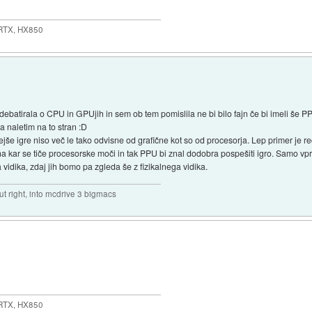
 RTX, HX850
debatirala o CPU in GPUjih in sem ob tem pomislila ne bi bilo fajn če bi imeli še
a naletim na to stran :D
e igre niso več le tako odvisne od grafične kot so od procesorja. Lep primer je 
a kar se tiče procesorske moči in tak PPU bi znal dodobra pospešiti igro. Samo v
 vidika, zdaj jih bomo pa zgleda še z fizikalnega vidika.
out right, into mcdrive 3 bigmacs
 RTX, HX850