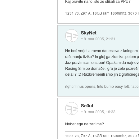
Kaj pravite na to, ste že slišali za PPU?
1231 v3, Z97 A, 16GB ram 1600mhz, 3070
SkyNet
::
8. mar 2005, 21:31
Ne boš verjel a ravno danes sva z kolegom 
računanju fizike? In glej ga zlomka, potem p
Jaz pravim samo super! Opažam da najnovejš
Racing Sim po domače. Igra je zelo požrešn
delali? :D Razbremenili smo jih z grafičnega
right minus opens, into bump easy left, flat 
Sc0ut
::
9. mar 2005, 16:33
Nobenega ne zanima?
1231 v3, Z97 A, 16GB ram 1600mhz, 3070