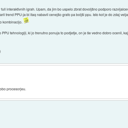
 v full interaktivnih igrah. Upam, da jim bo uspelo zbrat dovoljšno podporo razvijalc
ril trend PPU-ja bi itaq nabavil cenejšo grafo pa boljši ppu. Isto kot je do zdaj velja
no kombinacijo.
PPU tehnologiji, ki jo trenutno ponuja to podjetje, on je še vedno dobro ocenil, ka
)
 dobo procesorjeu.