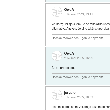
OwcA
::
10. mar 2005, 15:21
Veliko zgubljajo s tem, ko so tako ozko us
alternativa Ansysu, če bi le takšna uporaba
Otroška radovednost - gonilo napredka.
OwcA
::
14. mar 2005, 16:29
Še
en predogled
.
Otroška radovednost - gonilo napredka.
jeryslo
::
14. mar 2005, 18:02
hmmm, čudno se mi zdi, da je tako malo zan