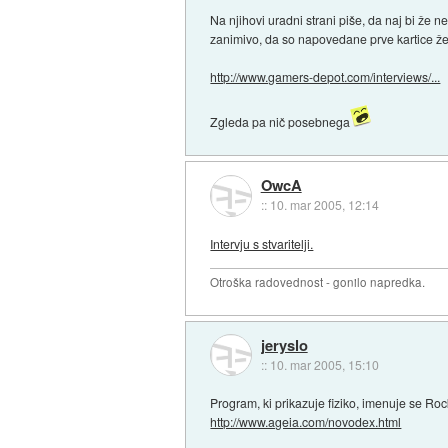
Na njihovi uradni strani piše, da naj bi že n
zanimivo, da so napovedane prve kartice že
http://www.gamers-depot.com/interviews/...
Zgleda pa nič posebnega
OwcA
::
10. mar 2005, 12:14
Intervju s stvaritelji.
Otroška radovednost - gonilo napredka.
jeryslo
::
10. mar 2005, 15:10
Program, ki prikazuje fiziko, imenuje se Roc
http://www.ageia.com/novodex.html