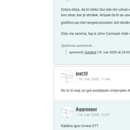
Dobra ideja, da bi lahko čez leto dni užival
eno stvar, kar je strošek. Ampak če bi se usva
grafično pa mid-ranged procesor, kot obrat
Zelo me zanima, kaj si John Carmack misli o 
Zgodovina sprememb…
spremenil:
Coinbird
(
15. mar 2005 ob 23:00
jest10
::
16. mar 2005, 11:44
No to bi vsaj za igre podaljsalo zivljenjsko
Aggressor
::
16. mar 2005, 14:47
Kakšna igra Unreal 3??