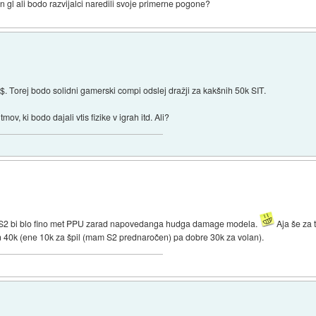
open gl ali bodo razvijalci naredili svoje primerne pogone?
$. Torej bodo solidni gamerski compi odslej dražji za kakšnih 50k SIT.
ov, ki bodo dajali vtis fizike v igrah itd. Ali?
a S2 bi blo fino met PPU zarad napovedanga hudga damage modela.
Aja še za t
ližn 40k (ene 10k za špil (mam S2 prednaročen) pa dobre 30k za volan).