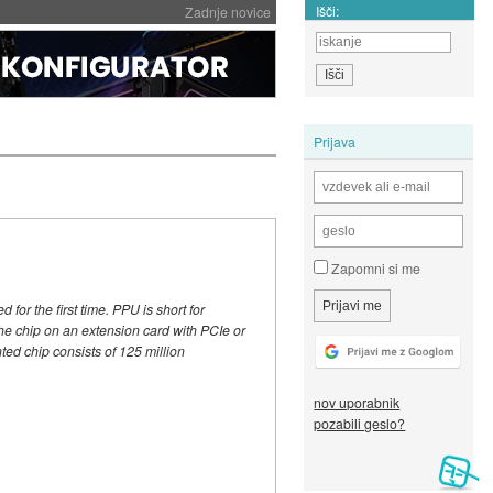
Išči:
Zadnje novice
Prijava
Zapomni si me
r the first time. PPU is short for
the chip on an extension card with PCIe or
ed chip consists of 125 million
nov uporabnik
pozabili geslo?