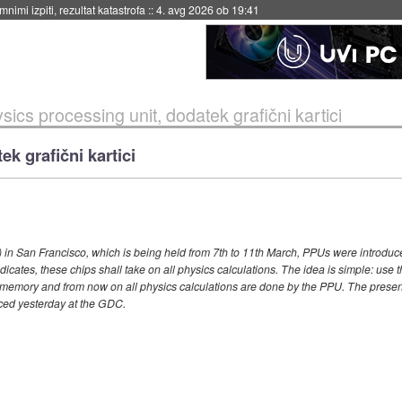
eto za večkratno uporabo
::
4. avg 2026 ob 19:41
sics processing unit, dodatek grafični kartici
k grafični kartici
San Francisco, which is being held from 7th to 11th March, PPUs were introduced fo
cates, these chips shall take on all physics calculations. The idea is simple: use 
memory and from now on all physics calculations are done by the PPU. The present
uced yesterday at the GDC.