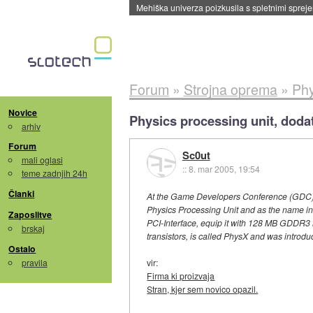
Evropska vesoljska agencija razvija svojo rak
Forum
»
Strojna oprema
»
Phy
Novice
Physics processing unit, dodate
arhiv
Forum
Sc0ut
mali oglasi
::
8. mar 2005, 19:54
teme zadnjih 24h
Članki
At the Game Developers Conference (GDC) in 
Physics Processing Unit and as the name indi
Zaposlitve
PCI-Interface, equip it with 128 MB GDDR3 
brskaj
transistors, is called PhysX and was introd
Ostalo
pravila
vir:
Firma ki proizvaja
Stran, kjer sem novico opazil.