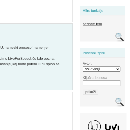
Hitre funkcije
seznam tem
 PPU, nameski procesor namenjen
Posebni izpisi
recimo LiveForSpeed, če kdo pozna.
Avtor:
prašanje, kaj bodo potem CPU sploh še
Ključna beseda: