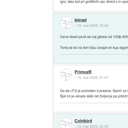
igro, tako kot pri grafičnih npr. direct x in 
leinad
::
15. mar 2005, 20:45
Cena stvari pa bi se naj gibala od 100$-400
Torej se bo na tem čipu izvajal en kup algoritm
PrimozR
::
15. mar 2005, 21:47
Da da LFS je požrešen k prasica. Sploh z
Špil mi je ukradu kkšn let življenja pa prb
Coinbird
::
15. mar 2005, 22:30