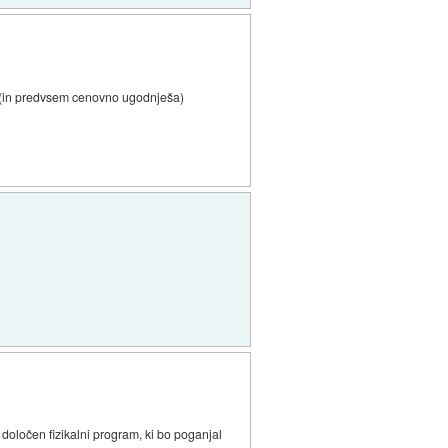
ra (in predvsem cenovno ugodnješa)
oločen fizikalni program, ki bo poganjal