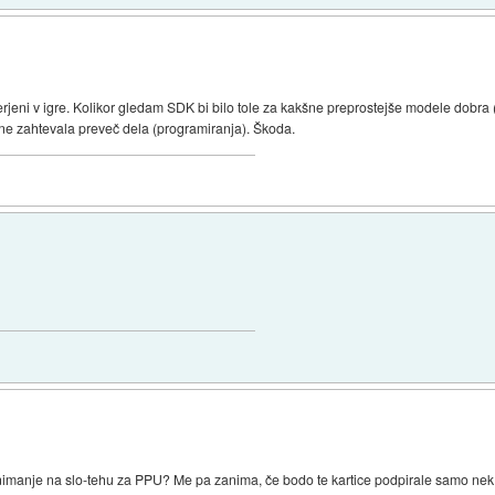
merjeni v igre. Kolikor gledam SDK bi bilo tole za kakšne preprostejše modele dob
 ne zahtevala preveč dela (programiranja). Škoda.
imanje na slo-tehu za PPU? Me pa zanima, če bodo te kartice podpirale samo nek d