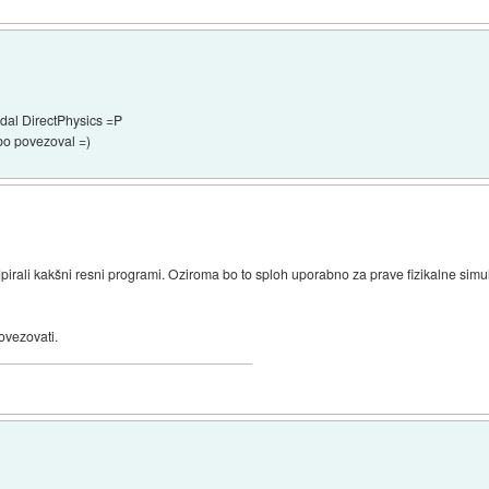
dal DirectPhysics =P
bo povezoval =)
irali kakšni resni programi. Oziroma bo to sploh uporabno za prave fizikalne simu
povezovati.