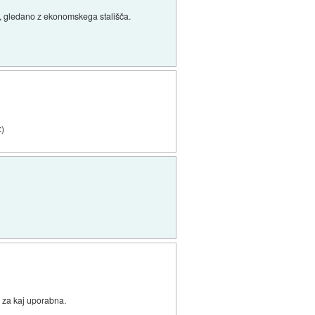
a, gledano z ekonomskega stališča.
:)
e za kaj uporabna.