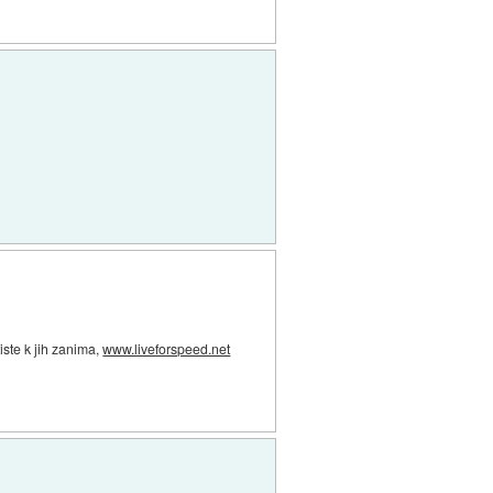
iste k jih zanima,
www.liveforspeed.net