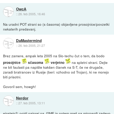
OwcA
::
26. feb 2005, 16:46
Na uradni POT strani so (s časoma) objavljene prosojnice/povzetki
nekaterih predavanj.
DaMastermind
::
26. feb 2005, 21:27
Brez zamere, ampak leta 2005 na Slo-techu čut o tem, da bodo
na spletni strani. Dejte
prosojnice
sčasoma
verjetno
ne bit faulasti pa napište kakšen članek na S-T, če ne drugače,
zaradi bratrancev iz Rusije (beri: vzhodno od Trojan), ki ne morejo
biti prisotni.
Govoril sem, howgh!
Nerdor
::
27. feb 2005, 13:11
einstein2: pojdi najprej na J2ME in potem greš na microsoft zadevo