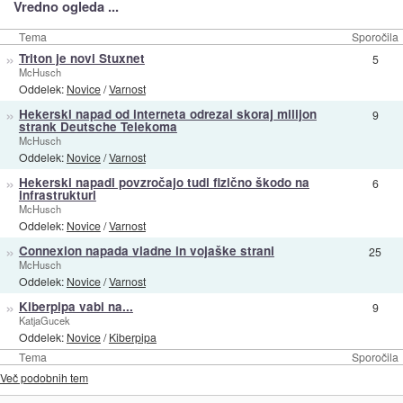
Vredno ogleda ...
Tema
Sporočila
»
Triton je novi Stuxnet
5
McHusch
Oddelek:
Novice
/
Varnost
»
Hekerski napad od interneta odrezal skoraj milijon
9
strank Deutsche Telekoma
McHusch
Oddelek:
Novice
/
Varnost
»
Hekerski napadi povzročajo tudi fizično škodo na
6
infrastrukturi
McHusch
Oddelek:
Novice
/
Varnost
»
Connexion napada vladne in vojaške strani
25
McHusch
Oddelek:
Novice
/
Varnost
»
Kiberpipa vabi na...
9
KatjaGucek
Oddelek:
Novice
/
Kiberpipa
Tema
Sporočila
Več podobnih tem