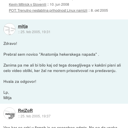
Kevin Mitnick v Sloveniji
::
10. jun 2008
POT: Trenutno nestabilna prihodnost Linux namizij
::
8. okt 2005
mitja
::
25. feb 2005, 19:31
Zdravo!
Prebral sem novico "Anatomija hekerskega napada" .
Zanima pa me ali bi bilo kaj od tega dosegljivega v kakšni pisni ali
celo video obliki, ker žal ne morem prisostvovat na predavanju.
Hvala za odgovor!
Lp,
Mitja
RejZoR
::
25. feb 2005, 19:37
Vse kar se rabi v firmah je en sposoben admin. Ne pa da vsaka