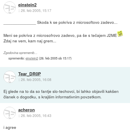
einstein2
::
26. feb 2005, 15:17
______________ Skoda k se pokriva z microsoftovo zadevo...
Meni se pokriva z microsofrovo zadevo, pa še s tečajem J2ME
Zdaj ne vem, kam naj grem...
Zgodovina sprememb…
spremenilo:
einstein2
(
26. feb 2005 ob 15:17
)
Tear_DR0P
::
26. feb 2005, 16:08
Ej glede na to da so fantje slo-techovci, bi lahko objavili kakšen
članek o dogodku, s krajšim informativnim povzetkom.
acheron
::
26. feb 2005, 16:43
i agree