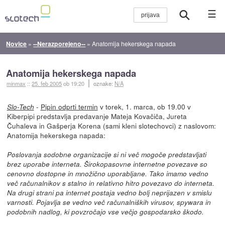
☰
Novice
»
--Nerazporejeno--
»
Anatomija hekerskega napada
Anatomija hekerskega napada
minmax
::
25. feb 2005
ob 19:20
oznake:
N/A
-
Pipin odprti termin
v torek, 1. marca, ob 19.00 v
Slo-Tech
Kiberpipi predstavlja predavanje Mateja Kovačiča, Jureta
Čuhaleva in Gašperja Korena (sami kleni slotechovci) z naslovom:
Anatomija hekerskega napada:
Poslovanja sodobne organizacije si ni več mogoče predstavljati
brez uporabe interneta. Širokopasovne internetne povezave so
cenovno dostopne in množično uporabljane. Tako imamo vedno
več računalnikov s stalno in relativno hitro povezavo do interneta.
Na drugi strani pa internet postaja vedno bolj neprijazen v smislu
varnosti. Pojavlja se vedno več računalniških virusov, spywara in
podobnih nadlog, ki povzročajo vse večjo gospodarsko škodo.