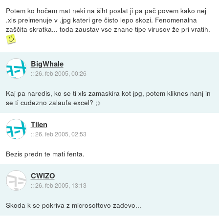
Potem ko hočem mat neki na šiht poslat ji pa pač povem kako nej
.xls preimenuje v .jpg kateri gre čisto lepo skozi. Fenomenalna
zaščita skratka... toda zaustav vse znane tipe virusov že pri vratih.
BigWhale
::
26. feb 2005, 00:26
Kaj pa naredis, ko se ti xls zamaskira kot jpg, potem kliknes nanj in
se ti cudezno zalaufa excel? ;>
Tilen
::
26. feb 2005, 02:53
Bezis predn te mati fenta.
CWIZO
::
26. feb 2005, 13:13
Skoda k se pokriva z microsoftovo zadevo...