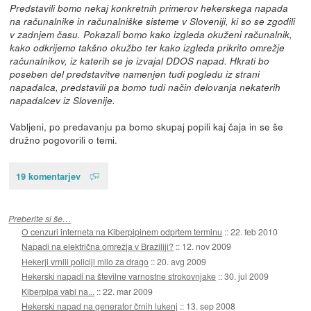
Predstavili bomo nekaj konkretnih primerov hekerskega napada
na računalnike in računalniške sisteme v Sloveniji, ki so se zgodili
v zadnjem času. Pokazali bomo kako izgleda okuženi računalnik,
kako odkrijemo takšno okužbo ter kako izgleda prikrito omrežje
računalnikov, iz katerih se je izvajal DDOS napad. Hkrati bo
poseben del predstavitve namenjen tudi pogledu iz strani
napadalca, predstavili pa bomo tudi način delovanja nekaterih
napadalcev iz Slovenije.
Vabljeni, po predavanju pa bomo skupaj popili kaj čaja in se še
družno pogovorili o temi.
19 komentarjev
Preberite si še…
O cenzuri interneta na Kiberpipinem odprtem terminu
::
22. feb 2010
Napadi na električna omrežja v Braziliji?
::
12. nov 2009
Hekerji vrnili policiji milo za drago
::
20. avg 2009
Hekerski napadi na številne varnostne strokovnjake
::
30. jul 2009
Kiberpipa vabi na...
::
22. mar 2009
Hekerski napad na generator črnih lukenj
::
13. sep 2008