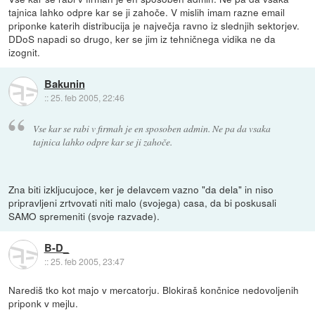
tajnica lahko odpre kar se ji zahoče. V mislih imam razne email
priponke katerih distribucija je največja ravno iz slednjih sektorjev.
DDoS napadi so drugo, ker se jim iz tehničnega vidika ne da
izognit.
Bakunin
::
25. feb 2005, 22:46
Vse kar se rabi v firmah je en sposoben admin. Ne pa da vsaka
tajnica lahko odpre kar se ji zahoče.
Zna biti izkljucujoce, ker je delavcem vazno "da dela" in niso
pripravljeni zrtvovati niti malo (svojega) casa, da bi poskusali
SAMO spremeniti (svoje razvade).
B-D_
::
25. feb 2005, 23:47
Narediš tko kot majo v mercatorju. Blokiraš končnice nedovoljenih
priponk v mejlu.