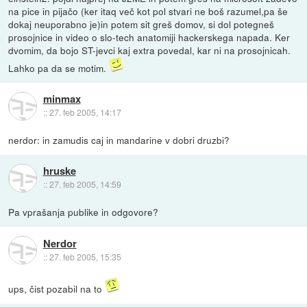
na pice in pijačo (ker itaq več kot pol stvari ne boš razumel,pa še
dokaj neuporabno je)in potem sit greš domov, si dol potegneš
prosojnice in video o slo-tech anatomiji hackerskega napada. Ker
dvomim, da bojo ST-jevci kaj extra povedal, kar ni na prosojnicah.
Lahko pa da se motim.
minmax
::
27. feb 2005, 14:17
nerdor: in zamudis caj in mandarine v dobri druzbi?
hruske
::
27. feb 2005, 14:59
Pa vprašanja publike in odgovore?
Nerdor
::
27. feb 2005, 15:35
ups, čist pozabil na to