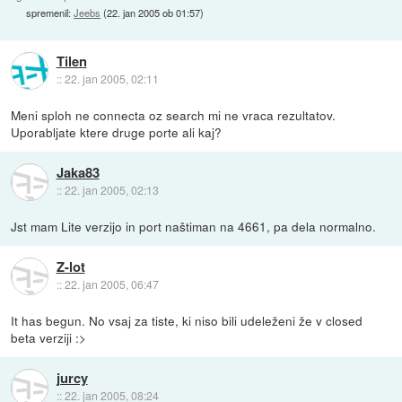
spremenil:
Jeebs
(
22. jan 2005 ob 01:57
)
Tilen
::
22. jan 2005, 02:11
Meni sploh ne connecta oz search mi ne vraca rezultatov.
Uporabljate ktere druge porte ali kaj?
Jaka83
::
22. jan 2005, 02:13
Jst mam Lite verzijo in port naštiman na 4661, pa dela normalno.
Z-lot
::
22. jan 2005, 06:47
It has begun. No vsaj za tiste, ki niso bili udeleženi že v closed
beta verziji :>
jurcy
::
22. jan 2005, 08:24