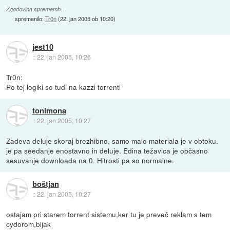
Zgodovina sprememb…
spremenilo:
Tr0n
(
22. jan 2005 ob 10:20
)
jest10
::
22. jan 2005, 10:26
Tr0n:
Po tej logiki so tudi na kazzi torrenti
tonimona
::
22. jan 2005, 10:27
Zadeva deluje skoraj brezhibno, samo malo materiala je v obtoku.
je pa seedanje enostavno in deluje. Edina težavica je občasno
sesuvanje downloada na 0. Hitrosti pa so normalne.
boštjan
::
22. jan 2005, 10:27
ostajam pri starem torrent sistemu,ker tu je preveč reklam s tem
cydorom,bljak