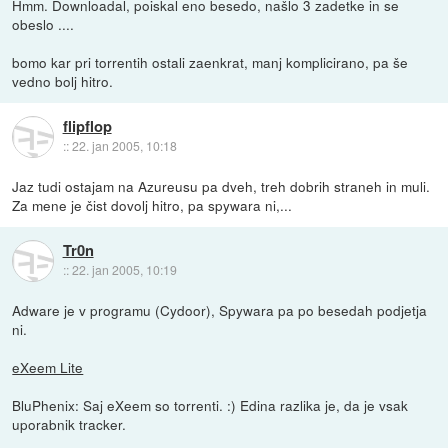
Hmm. Downloadal, poiskal eno besedo, našlo 3 zadetke in se
obeslo ....
bomo kar pri torrentih ostali zaenkrat, manj komplicirano, pa še
vedno bolj hitro.
flipflop
::
22. jan 2005, 10:18
Jaz tudi ostajam na Azureusu pa dveh, treh dobrih straneh in muli.
Za mene je čist dovolj hitro, pa spywara ni,...
Tr0n
::
22. jan 2005, 10:19
Adware je v programu (Cydoor), Spywara pa po besedah podjetja
ni.
eXeem Lite
BluPhenix: Saj eXeem so torrenti. :) Edina razlika je, da je vsak
uporabnik tracker.