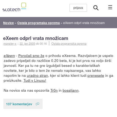
☰
Novice
»
Ostala programska oprema
»
eXeem odprl vrata množicam
eXeem odprl vrata množicam
monster-x
::
22. jan 2005
ob 00:16
Ostala programska oprema
-
Poročali smo že
o prihodu eXeema. Razvijalcem je uspelo
eXeem
zadevo pripeljati do različice 0.20 beta, ki je kot prva na voljo širši
javnosti. Ker pa tu ne gre izgubljati besed o karakteristikah
novitete, ker je bilo o tem že nemalo napisanega, vas lahko
napotim le na
uradno stran
, kjer si lahko klient tudi
prenesete
in ga
preizkusite.
Tudi v Linuxu!
Na novico sta nas opozorila
Tr0n
in
bosstjann
.
137 komentarjev