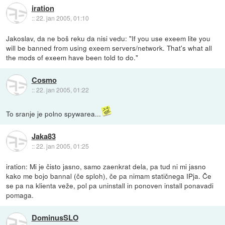
iration
::
22. jan 2005, 01:10
Jakoslav, da ne boš reku da nisi vedu: "If you use exeem lite you
will be banned from using exeem servers/network. That's what all
the mods of exeem have been told to do."
Cosmo
::
22. jan 2005, 01:22
To sranje je polno spywarea...
Jaka83
::
22. jan 2005, 01:25
iration: Mi je čisto jasno, samo zaenkrat dela, pa tud ni mi jasno
kako me bojo bannal (če sploh), če pa nimam statičnega IPja. Če
se pa na klienta veže, pol pa uninstall in ponoven install ponavadi
pomaga.
DominusSLO