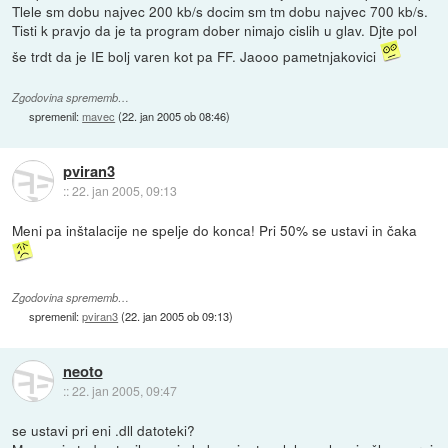
Tlele sm dobu najvec 200 kb/s docim sm tm dobu najvec 700 kb/s.
Tisti k pravjo da je ta program dober nimajo cislih u glav. Djte pol
še trdt da je IE bolj varen kot pa FF. Jaooo pametnjakovici
Zgodovina sprememb…
spremenil:
mavec
(
22. jan 2005 ob 08:46
)
pviran3
::
22. jan 2005, 09:13
Meni pa inštalacije ne spelje do konca! Pri 50% se ustavi in čaka
Zgodovina sprememb…
spremenil:
pviran3
(
22. jan 2005 ob 09:13
)
neoto
::
22. jan 2005, 09:47
se ustavi pri eni .dll datoteki?