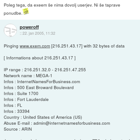
Poleg tega, da exeem še nima dovolj userjev. Ni še taprave
ponudbe.
poweroff
::
22. jan 2005, 11:32
Pinging
www.exem.com
[216.251.43.17] with 32 bytes of data
[ Informations about 216.251.43.17 ]
IP range : 216.251.32.0 - 216.251.47.255
Network name : MEGA-1
Infos : InternetNamesForBusiness.com
Infos : 500 East Broward Boulevard
Infos : Suite 1700
Infos : Fort Lauderdale
Infos : FL
Infos : 33394
Country : United States of America (US)
Abuse E-mail : admin@internetnamesforbusiness.com
Source : ARIN