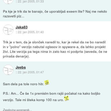
::
22. jan 2005, 01:33
Pa kje je trik da te banajo, če uporabljaš exeem lite? Naj me nekdo
razsvetli plz...
Jaka83
::
22. jan 2005, 01:40
Trik je v tem, da je slonček naredil to, kar je rekel da ne bo naredil
in v "polno" verzijo nabutal oglasov in spyware-a, da lahko projekt
živi. Lite verzija pa tega nima in zato kao ni podprta (seveda, če ne
prinaša denarja).
Jeebs
::
22. jan 2005, 01:47
Sam dela pa tole noro hitr.
P.S.: Am... Če še 1x premislm bom rajši počakal na kako boljšo
verzijo. Tale mi šteka komp 100 na uro.
Zgodovina sprememb…