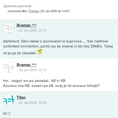
Zgodovina sprememb…
zavaroval slike:
Predator
(
22. jan 2005 ob 14:47
)
Bramac ^^
::
22. jan 2005, 12:10
darkolord: Sem vlekel z azureusom iz suprnove,... Vse naštimal
(unlimited connection, porte) pa še zmeraj ni šlo čez 20kB/s. Tukaj
mi je pa že zloadalo
Bramac ^^
::
22. jan 2005, 12:12
hm.. mogoč sm pa zamešal.. kB in KB
Azureus ima KB, exeem pa kB, torej je bil azureus hitrejši?
Tilen
::
22. jan 2005, 12:20
lol :)