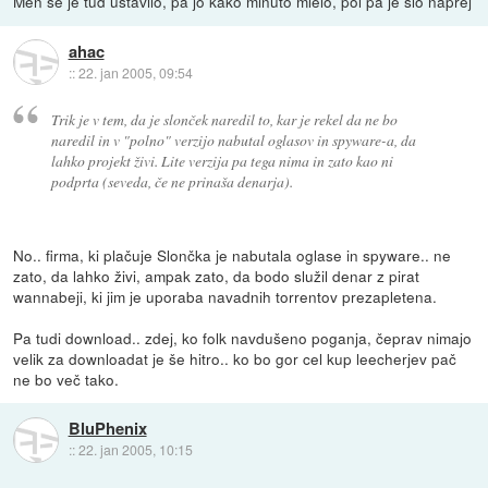
Men se je tud ustavilo, pa jo kako minuto mlelo, pol pa je šlo naprej
ahac
::
22. jan 2005, 09:54
Trik je v tem, da je slonček naredil to, kar je rekel da ne bo
naredil in v "polno" verzijo nabutal oglasov in spyware-a, da
lahko projekt živi. Lite verzija pa tega nima in zato kao ni
podprta (seveda, če ne prinaša denarja).
No.. firma, ki plačuje Slončka je nabutala oglase in spyware.. ne
zato, da lahko živi, ampak zato, da bodo služil denar z pirat
wannabeji, ki jim je uporaba navadnih torrentov prezapletena.
Pa tudi download.. zdej, ko folk navdušeno poganja, čeprav nimajo
velik za downloadat je še hitro.. ko bo gor cel kup leecherjev pač
ne bo več tako.
BluPhenix
::
22. jan 2005, 10:15