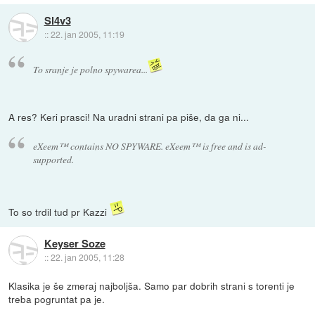
Sl4v3
::
22. jan 2005, 11:19
To sranje je polno spywarea...
A res? Keri prasci! Na uradni strani pa piše, da ga ni...
eXeem™ contains NO SPYWARE. eXeem™ is free and is ad-
supported.
To so trdil tud pr Kazzi
Keyser Soze
::
22. jan 2005, 11:28
Klasika je še zmeraj najboljša. Samo par dobrih strani s torenti je
treba pogruntat pa je.