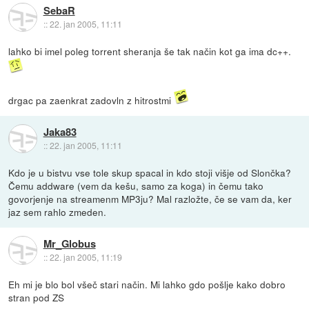
SebaR
::
22. jan 2005, 11:11
lahko bi imel poleg torrent sheranja še tak način kot ga ima dc++.
drgac pa zaenkrat zadovln z hitrostmi
Jaka83
::
22. jan 2005, 11:11
Kdo je u bistvu vse tole skup spacal in kdo stoji višje od Slončka?
Čemu addware (vem da kešu, samo za koga) in čemu tako
govorjenje na streamenm MP3ju? Mal razložte, če se vam da, ker
jaz sem rahlo zmeden.
Mr_Globus
::
22. jan 2005, 11:19
Eh mi je blo bol všeč stari način. Mi lahko gdo pošlje kako dobro
stran pod ZS