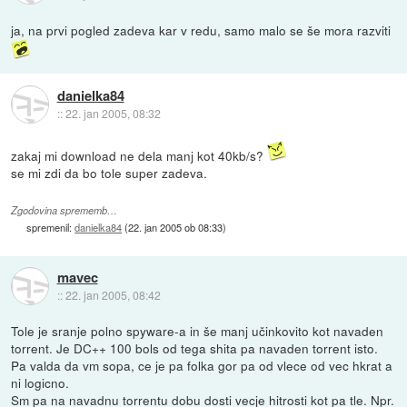
ja, na prvi pogled zadeva kar v redu, samo malo se še mora razviti
danielka84
::
22. jan 2005, 08:32
zakaj mi download ne dela manj kot 40kb/s?
se mi zdi da bo tole super zadeva.
Zgodovina sprememb…
spremenil:
danielka84
(
22. jan 2005 ob 08:33
)
mavec
::
22. jan 2005, 08:42
Tole je sranje polno spyware-a in še manj učinkovito kot navaden
torrent. Je DC++ 100 bols od tega shita pa navaden torrent isto.
Pa valda da vm sopa, ce je pa folka gor pa od vlece od vec hkrat a
ni logicno.
Sm pa na navadnu torrentu dobu dosti vecje hitrosti kot pa tle. Npr.