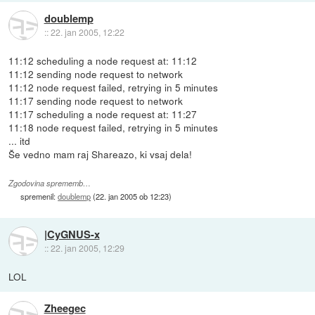
doublemp
::
22. jan 2005, 12:22
11:12 scheduling a node request at: 11:12
11:12 sending node request to network
11:12 node request failed, retrying in 5 minutes
11:17 sending node request to network
11:17 scheduling a node request at: 11:27
11:18 node request failed, retrying in 5 minutes
... itd
Še vedno mam raj Shareazo, ki vsaj dela!
Zgodovina sprememb…
spremenil:
doublemp
(
22. jan 2005 ob 12:23
)
|CyGNUS-x
::
22. jan 2005, 12:29
LOL
Zheegec