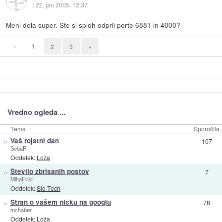
::
22. jan 2005, 12:37
Meni dela super. Ste si sploh odprli porte 6881 in 4000?
«
1
2
3
»
Vredno ogleda ...
Tema
Sporočila
»
Vaš rojstni dan
107
SebaR
Oddelek:
Loža
»
Število zbrisanih postov
7
MihaFirst
Oddelek:
Slo-Tech
»
Stran o vašem nicku na googlu
78
mchaber
Oddelek:
Loža