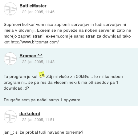
BattleMaster
::
22. jan 2005, 11:46
Suprnovi kolikor vem niso zaplenili serverjev in tudi serverjev ni
imela v Sloveniji. Exeem se ne poveže na noben server in zato ne
morejo zapreti strani, exeem.com je samo stran za download tako
kot
http://www.bitcomet.com/
Bramac ^^
::
22. jan 2005, 11:48
Ta program je kul
Zdj mi vleče z +50kB/s .. to mi še noben
program ni.. Je pa res da vlečem neki k ma 59 seedov pa 1
download. :P
Drugače sem pa našel samo 1 spyware.
darkolord
::
22. jan 2005, 11:51
jani_: si že probal tudi navadne torrente?