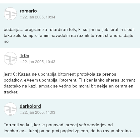
romario
::
22. jan 2005, 10:34
bedarija....program za retardiran folk, ki se jim ne ljubi brat in sledit
tako zelo kompliciranim navodolm na raznih torrent straneh...dajte
no
Tr0n
::
22. jan 2005, 10:43
jest10: Kazaa ne uporablja bittorrent protokola za prenos
podatkov. eXeem uporablja
libtorrent
. Ti sicer lahko sheras .torrent
datoteko na kazi, ampak se vedno bo moral bit nekje en centralen
tracker.
darkolord
::
22. jan 2005, 11:03
Torrenti so kul, ker je ponavadi precej več seederjev od
leecherjev... tukaj pa na prvi pogled zgleda, da bo ravno obratno...