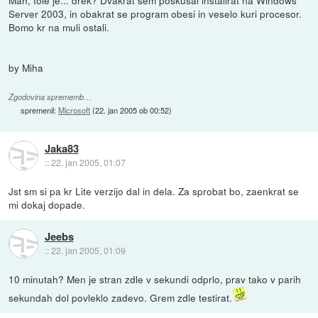
Server 2003, in obakrat se program obesi in veselo kuri procesor.
Bomo kr na muli ostali.
by Miha
Zgodovina sprememb…
spremenil:
Microsoft
(
22. jan 2005 ob 00:52
)
Jaka83
::
22. jan 2005, 01:07
Jst sm si pa kr Lite verzijo dal in dela. Za sprobat bo, zaenkrat se
mi dokaj dopade.
Jeebs
::
22. jan 2005, 01:09
10 minutah? Men je stran zdle v sekundi odprlo, prav tako v parih
sekundah dol povleklo zadevo. Grem zdle testirat.