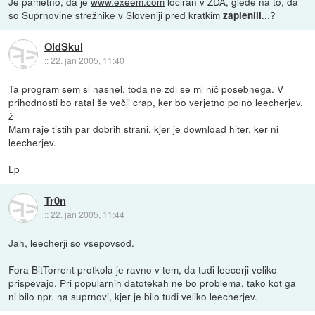
Je pametno, da je
www.exeem.com
lociran v ZDA, glede na to, da
so Suprnovine strežnike v Sloveniji pred kratkim
...?
zaplenili
OldSkul
::
22. jan 2005, 11:40
Ta program sem si nasnel, toda ne zdi se mi nič posebnega. V
prihodnosti bo ratal še večji crap, ker bo verjetno polno leecherjev.
ž
Mam raje tistih par dobrih strani, kjer je download hiter, ker ni
leecherjev.
Lp
Tr0n
::
22. jan 2005, 11:44
Jah, leecherji so vsepovsod.
Fora BitTorrent protkola je ravno v tem, da tudi leecerji veliko
prispevajo. Pri popularnih datotekah ne bo problema, tako kot ga
ni bilo npr. na suprnovi, kjer je bilo tudi veliko leecherjev.