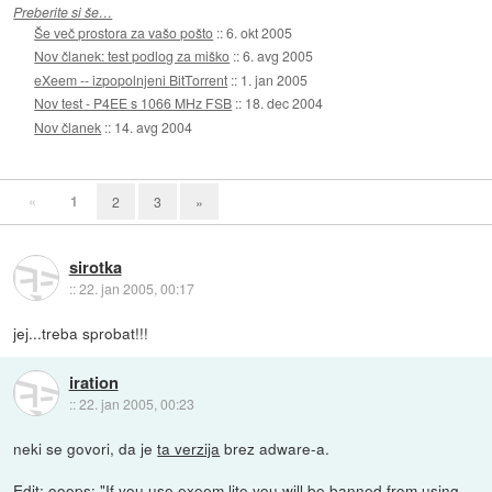
Preberite si še…
Še več prostora za vašo pošto
::
6. okt 2005
Nov članek: test podlog za miško
::
6. avg 2005
eXeem -- izpopolnjeni BitTorrent
::
1. jan 2005
Nov test - P4EE s 1066 MHz FSB
::
18. dec 2004
Nov članek
::
14. avg 2004
«
1
2
3
»
sirotka
::
22. jan 2005, 00:17
jej...treba sprobat!!!
iration
::
22. jan 2005, 00:23
neki se govori, da je
ta verzija
brez adware-a.
Edit: ooops: "If you use exeem lite you will be banned from using