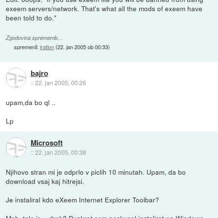
exeem servers/network. That's what all the mods of exeem have
been told to do."
Zgodovina sprememb…
spremenil:
iration
(
22. jan 2005 ob 00:33
)
bajro
::
22. jan 2005, 00:26
upam,da bo ql ..
Lp
Microsoft
::
22. jan 2005, 00:38
Njihovo stran mi je odprlo v piclih 10 minutah. Upam, da bo
download vsaj kaj hitrejsi.
Je instaliral kdo eXeem Internet Explorer Toolbar?
Mah, tole je... drek? Dvakrat sem poskusal instalirat na Windows