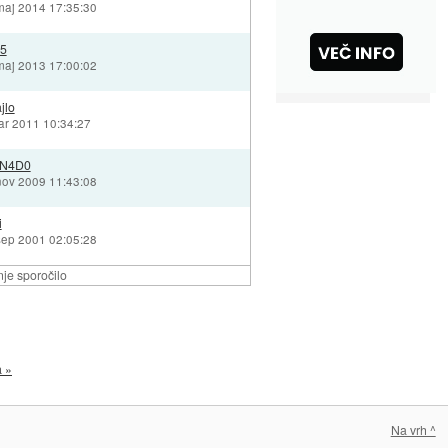
maj 2014 17:35:30
35
maj 2013 17:00:02
jlo
ar 2011 10:34:27
N4D0
nov 2009 11:43:08
i
sep 2001 02:05:28
je sporočilo
a »
Na vrh ^