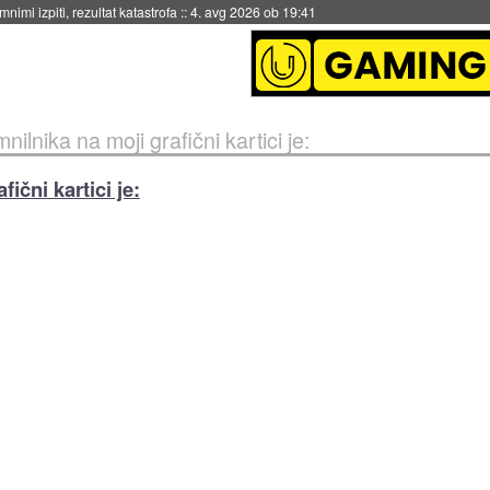
nimi izpiti, rezultat katastrofa
::
4. avg 2026 ob 19:41
nilnika na moji grafični kartici je:
ični kartici je: