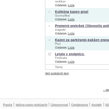
recikliran
Oddelek:
Loža
»
Kolikšna kazen grozi
GummyBear
Oddelek:
Loža
»
Prometni prekršek [Obvestilo poli
imagodei
Oddelek:
Loža
»
Kazen za parkiranje-kakšen znes
Pinzl
Oddelek:
Loža
⊘
Letalo v stolpnico.
FireSnake
Oddelek:
Loža
Tema
Več podobnih tem
« st
Pravila
Večina pravic pridržanih
Odgovornost
Oglaševanje
Kontakt
IS