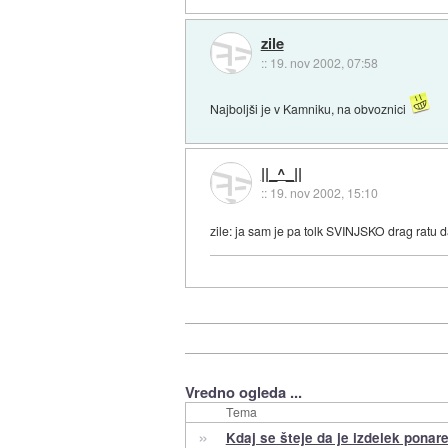
zile
::
19. nov 2002, 07:58
Najboljši je v Kamniku, na obvoznici
||_^_||
::
19. nov 2002, 15:10
zile: ja sam je pa tolk SVINJSKO drag ratu d
Vredno ogleda ...
Tema
»
Kdaj se šteje da je izdelek ponar