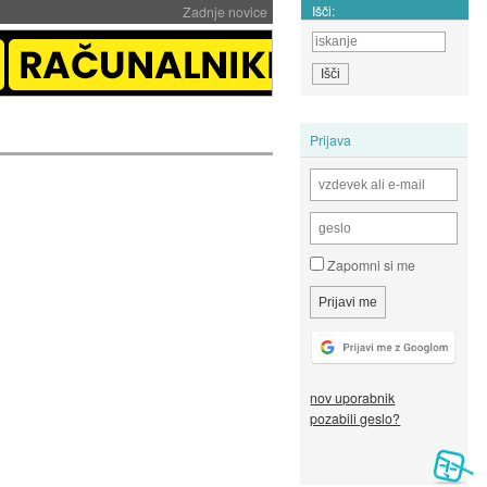
Išči:
Zadnje novice
Prijava
Zapomni si me
nov uporabnik
pozabili geslo?