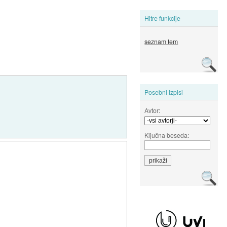
Hitre funkcije
seznam tem
Posebni izpisi
Avtor:
Ključna beseda: