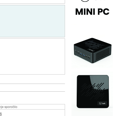
je sporočilo
35