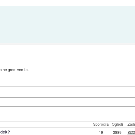
a ne grem vec tja.
Sporočila
Ogledi
Zadn
edek?
19
3889
St2