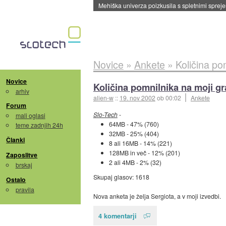
Mehiška univerza poizkusila s spletnimi sprejem
Novice
»
Ankete
»
Količina pom
Novice
Količina pomnilnika na moji graf
arhiv
alien-w
::
19. nov 2002
ob 00:02
Ankete
Forum
Slo-Tech
-
mali oglasi
64MB - 47% (760)
teme zadnjih 24h
32MB - 25% (404)
Članki
8 ali 16MB - 14% (221)
128MB in več - 12% (201)
Zaposlitve
2 ali 4MB - 2% (32)
brskaj
Skupaj glasov: 1618
Ostalo
pravila
Nova anketa je želja Sergiota, a v moji izvedbi.
4 komentarji