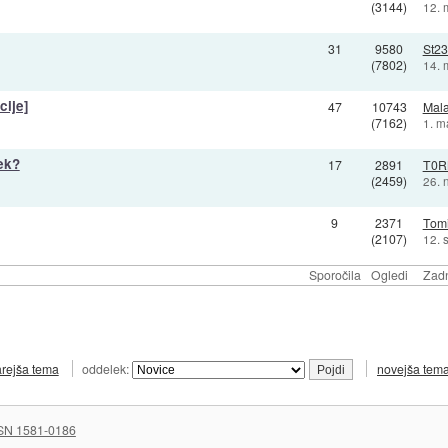
(3144)
12. 
31
9580
St2
(7802)
14. 
cije]
47
10743
Mala
(7162)
1. m
ek?
17
2891
T0R
(2459)
26. 
9
2371
Tom
(2107)
12. 
Sporočila
Ogledi
Zadn
arejša tema
oddelek:
novejša tem
SN 1581-0186