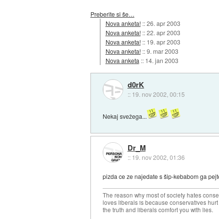
Preberite si še…
Nova anketa!
::
26. apr 2003
Nova anketa!
::
22. apr 2003
Nova anketa!
::
19. apr 2003
Nova anketa!
::
9. mar 2003
Nova anketa
::
14. jan 2003
d0rK
::
19. nov 2002, 00:15
Nekaj svežega...
Dr_M
::
19. nov 2002, 01:36
pizda ce ze najedate s šip-kebabom ga pejte 
The reason why most of society hates conse
loves liberals is because conservatives hurt
the truth and liberals comfort you with lies.