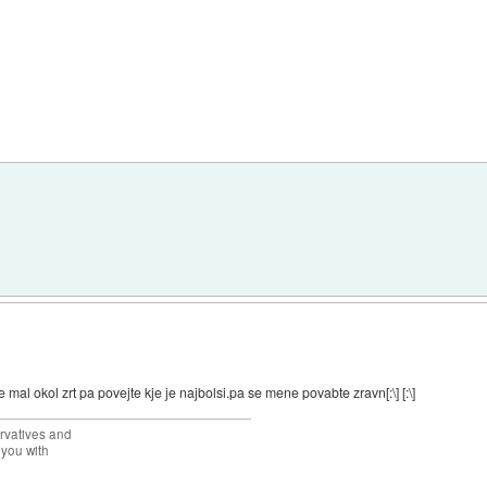
mal okol zrt pa povejte kje je najbolsi.pa se mene povabte zravn[:\] [:\]
rvatives and
 you with