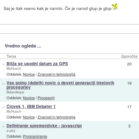
Saj je itak vseno kak je naroto. Če je narod glup je glup
Vredno ogleda ...
Tema
Sporočila
»
Bliža se usodni datum za GPS
20
McHusch
Oddelek:
Novice
/
Znanost in tehnologija
»
Vse polno (dobrih) novic o deveti generaciji Intelovih
19
procesorjev
Balandeque
Oddelek:
Novice
/
Procesorji
»
Človek 1, IBM Debater 1
17
McHusch
Oddelek:
Novice
/
Znanost in tehnologija
»
Definiranje spremenjivke - javascript
5
a-ptuj
Oddelek:
Programiranje