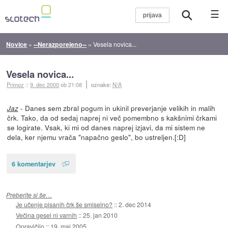
☰
Novice
»
--Nerazporejeno--
»
Vesela novica...
Vesela novica...
Primoz
::
9. dec 2000
ob 21:08
oznake:
N/A
- Danes sem zbral pogum in ukinil preverjanje velikih in malih
Jaz
črk. Tako, da od sedaj naprej ni več pomembno s kakšnimi črkami
se logirate. Vsak, ki mi od danes naprej izjavi, da mi sistem ne
dela, ker njemu vrača "napačno geslo", bo ustreljen.[:D]
6 komentarjev
Preberite si še…
Je učenje pisanih črk še smiselno?
::
2. dec 2014
Večina gesel ni varnih
::
25. jan 2010
Opravičilo
::
19. maj 2005