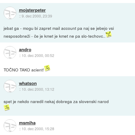
mojsterpeter
::
9. dec 2000, 23:39
jebat ga - mogu bi zapret mail account pa naj se jebejo vsi
nesposobneži - če je kmet je kmet ne pa slo-techovc..
andro
::
10. dec 2000, 00:52
TOČNO TAKO acient!
whatson
::
10. dec 2000, 13:12
spet je nekdo naredil nekaj dobrega za slovenski narod
msmiha
::
10. dec 2000, 15:28