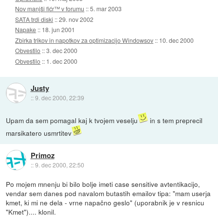
Nov manjši fićr™ v forumu
::
5. mar 2003
SATA trdi diski
::
29. nov 2002
Napake
::
18. jun 2001
Zbirka trikov in napotkov za optimizacijo Windowsov
::
10. dec 2000
Obvestilo
::
3. dec 2000
Obvestilo
::
1. dec 2000
Justy
::
9. dec 2000, 22:39
Upam da sem pomagal kaj k tvojem veselju
in s tem preprecil
marsikatero usmrtitev
Primoz
::
9. dec 2000, 22:50
Po mojem mnenju bi bilo bolje imeti case sensitive avtentikacijo,
vendar sem danes pod navalom butastih emailov tipa: "mam userja
kmet, ki mi ne dela - vrne napačno geslo" (uporabnik je v resnicu
"Kmet").... klonil.