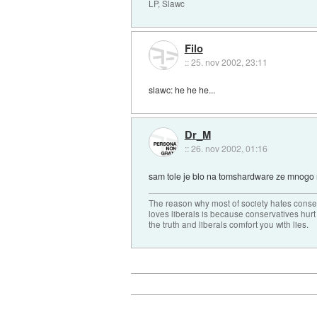
LP, Slawc
Filo
::
25. nov 2002, 23:11
slawc: he he he...
Dr_M
::
26. nov 2002, 01:16
sam tole je blo na tomshardware ze mnogo 
The reason why most of society hates conse
loves liberals is because conservatives hurt
the truth and liberals comfort you with lies.