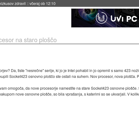
eizkusov zdravil
::
včeraj ob 12:10
esor na staro ploščo
ev? Da, tiste "nesrečne" serije, ki jo je Intel pohabil in jo opremil s samo 423 noži
te kupili Socket423 osnovno ploščo ste ostali na suhem. Nov procesor, nova plošča. 
i vam omogoča, da nove procesorje namestite na stare Socket423 osnovne plošče. 
nakupom nove osnovne plošče, so bila vprašanja, s katerimi so se ukvarjali. V kolikor