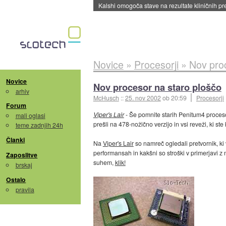
Kalshi omogoča stave na rezultate kliničnih pr
Novice
»
Procesorji
»
Nov proc
Novice
Nov procesor na staro ploščo
arhiv
McHusch
::
25. nov 2002
ob 20:59
Procesorji
Forum
Viper's Lair
- Še pomnite starih Penitum4 procesorj
mali oglasi
prešli na 478-nožično verzijo in vsi reveži, ki s
teme zadnjih 24h
Članki
Na
Viper's Lair
so namreč ogledali pretvornik, k
performansah in kakšni so stroški v primerjavi z 
Zaposlitve
suhem,
klik!
brskaj
Ostalo
pravila