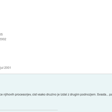
05
 2002
 jul 2001
ce njihovih procesorjev, cist vsako druzino je izdal z drugim podnozjem. Svasta... 