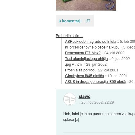
3 komentarji
Preberite si še…
ASRock dobi nagrado od Intela
::
5. feb 20
nForceII osnovne plošče na kupu
::
5. dec
Renesansa IT7-Max2
::
24. okt 2002
Test aluminijastega ohišja
::
9. jun 2002
.jpg v .html
::
28. jan 2002
Prošnja za pomoč
::
22. okt 2001
Gigabytova i845 plošča
::
19. okt 2001
ASUS in druga generacija i850 plošč
::
26.
slawc
::
25. nov 2002, 22:29
Heh, intel je in bo puscal na suhem vse kup
splaca [:\]