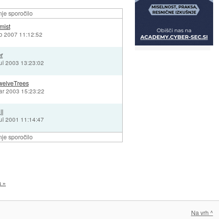
je sporočilo
mist
eb 2007 11:12:52
r
jul 2003 13:23:02
welveTrees
ar 2003 15:23:22
||
jul 2001 11:14:47
je sporočilo
a »
Na vrh ^