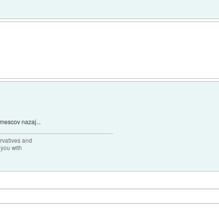
mescov nazaj...
rvatives and
 you with