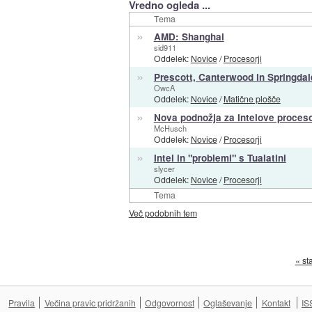
Vredno ogleda ...
Tema
»
AMD: Shanghai
sid911
Oddelek:
Novice
/
Procesorji
»
Prescott, Canterwood in Springdal
OwcA
Oddelek:
Novice
/
Matične plošče
»
Nova podnožja za Intelove proceso
McHusch
Oddelek:
Novice
/
Procesorji
»
Intel in "problemi" s Tualatini
slycer
Oddelek:
Novice
/
Procesorji
Tema
Več podobnih tem
« st
Pravila
Večina pravic pridržanih
Odgovornost
Oglaševanje
Kontakt
IS