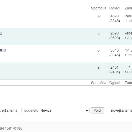
Sporočila
Ogledi
Zadn
37
4693
Pesi
(3348)
9. f
e
5
2693
kebe
(2693)
12. 
rje
6
3045
mrT
(3045)
1. m
9
2401
||_^_
(2401)
14. 
Sporočila
Ogledi
Zadn
arejša tema
oddelek:
novejša tem
SN 1581-0186