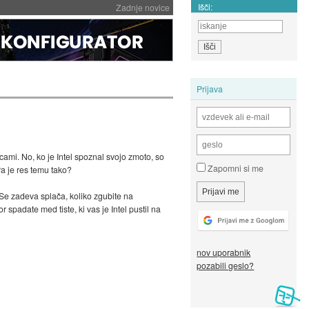
Išči:
Zadnje novice
Prijava
cami. No, ko je Intel spoznal svojo zmoto, so
Zapomni si me
Pa je res temu tako?
Se zadeva splača, koliko zgubite na
 spadate med tiste, ki vas je Intel pustil na
nov uporabnik
pozabili geslo?