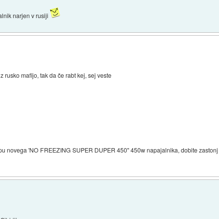
nik narjen v rusiji
rusko mafijo, tak da če rabt kej, sej veste
u novega 'NO FREEZING SUPER DUPER 450'' 450w napajalnika, dobite zastonj še