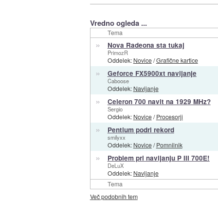
Vredno ogleda ...
Tema
»
Nova Radeona sta tukaj
PrimozR
Oddelek:
Novice
/
Grafične kartice
»
Geforce FX5900xt navijanje
Caboose
Oddelek:
Navijanje
»
Celeron 700 navit na 1929 MHz?
Sergio
Oddelek:
Novice
/
Procesorji
»
Pentium podrl rekord
smilyxx
Oddelek:
Novice
/
Pomnilnik
»
Problem pri navijanju P III 700E!
DeLuX
Oddelek:
Navijanje
Tema
Več podobnih tem