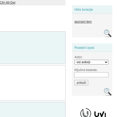
trl-Alt-Del
Hitre funkcije
seznam tem
Posebni izpisi
Avtor:
Ključna beseda: