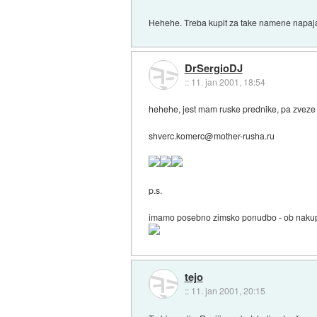
Hehehe. Treba kupit za take namene napajal
DrSergioDJ
::
11. jan 2001, 18:54
hehehe, jest mam ruske prednike, pa zveze z 
shverc.komerc@mother-rusha.ru
p.s.
imamo posebno zimsko ponudbo - ob nakup
tejo
::
11. jan 2001, 20:15