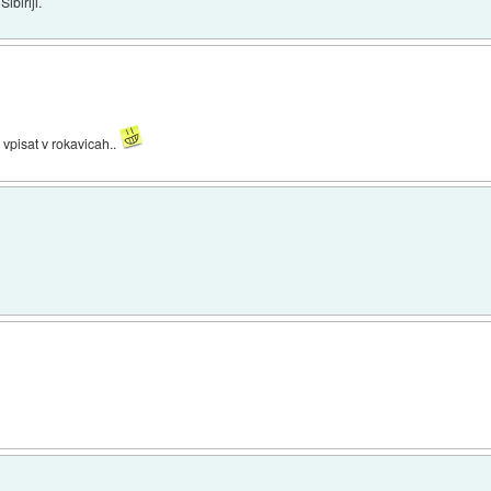
ibiriji.
vpisat v rokavicah..