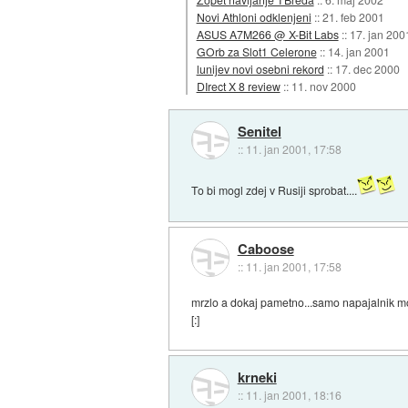
Novi Athloni odklenjeni
::
21. feb 2001
ASUS A7M266 @ X-Bit Labs
::
17. jan 200
GOrb za Slot1 Celerone
::
14. jan 2001
lunijev novi osebni rekord
::
17. dec 2000
DIrect X 8 review
::
11. nov 2000
Senitel
::
11. jan 2001, 17:58
To bi mogl zdej v Rusiji sprobat....
Caboose
::
11. jan 2001, 17:58
mrzlo a dokaj pametno...samo napajalnik mo je
[:]
krneki
::
11. jan 2001, 18:16