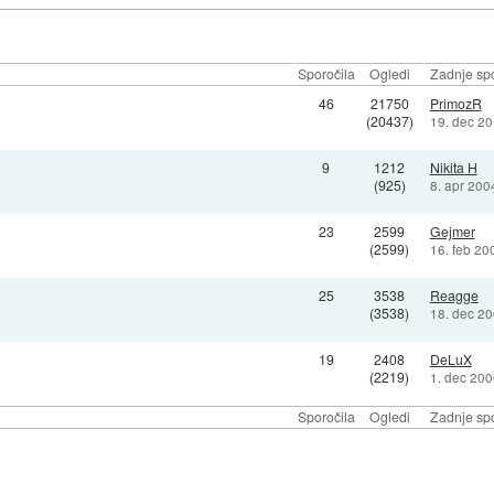
Sporočila
Ogledi
Zadnje spo
46
21750
PrimozR
(20437)
19. dec 20
9
1212
Nikita H
(925)
8. apr 200
23
2599
Gejmer
(2599)
16. feb 20
25
3538
Reagge
(3538)
18. dec 20
19
2408
DeLuX
(2219)
1. dec 200
Sporočila
Ogledi
Zadnje spo