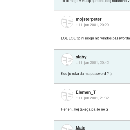
To bi mogli v Rusiji sprobat, bolj natančno v S
mojsterpeter
::
11. jan 2001, 20:29
LOL LOL tip ni mogu niti windos passworda 
sleby
::
11. jan 2001, 20:42
Kdo je reku da ma password ? :)
Elemen_T
::
11. jan 2001, 21:32
Heheh...kej takega pa še ne ;)
Mate