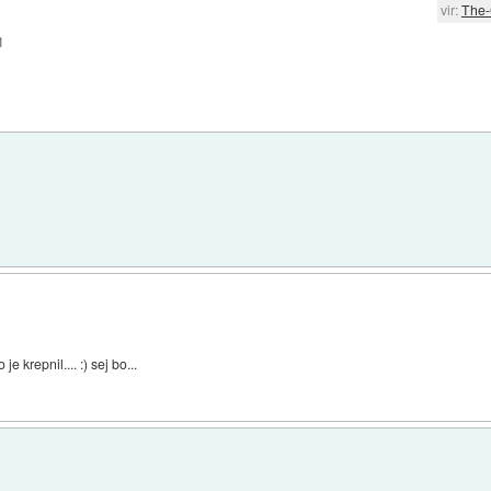
vir:
The-C
1
 krepnil.... :) sej bo...