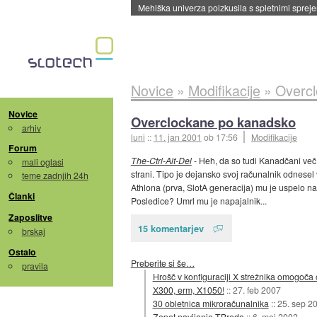
Mehiška univerza poizkusila s spletnimi sprejem
Novice
»
Modifikacije
»
Overc
Novice
Overclockane po kanadsko
arhiv
luni
::
11. jan 2001
ob 17:56
Modifikacije
Forum
The-Ctrl-Alt-Del
- Heh, da so tudi Kanadčani več, 
mali oglasi
strani. Tipo je dejansko svoj računalnik odnesel
teme zadnjih 24h
Athlona (prva, SlotA generacija) mu je uspelo 
Članki
Posledice? Umrl mu je napajalnik...
Zaposlitve
15 komentarjev
brskaj
Ostalo
Preberite si še…
pravila
Hrošč v konfiguraciji X strežnika omogoča
X300, erm, X1050!
::
27. feb 2007
30 obletnica mikroračunalnika
::
25. sep 2
Zopet navijanje TBreda
::
6. maj 2002