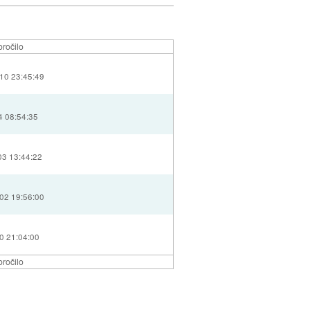
ročilo
10 23:45:49
4 08:54:35
03 13:44:22
02 19:56:00
0 21:04:00
ročilo