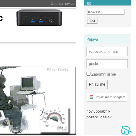
Išči:
Zadnje novice
Prijava
Zapomni si me
nov uporabnik
pozabili geslo?