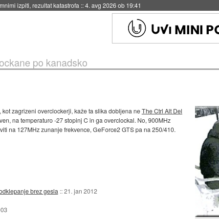
nimi izpiti, rezultat katastrofa
::
4. avg 2026 ob 19:41
lockane po kanadsko
kot zagrizeni overclockerji, kaže ta slika dobljena ne
The Ctrl Alt Del
 ven, na temperaturo -27 stopinj C in ga overclockal. No, 900MHz
naviti na 127MHz zunanje frekvence, GeForce2 GTS pa na 250/410.
 odklepanje brez gesla
::
21. jan 2012
003