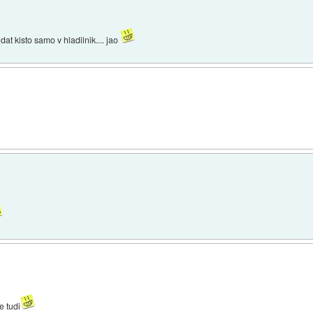
 dat kisto samo v hladilnik.... jao
e tudi