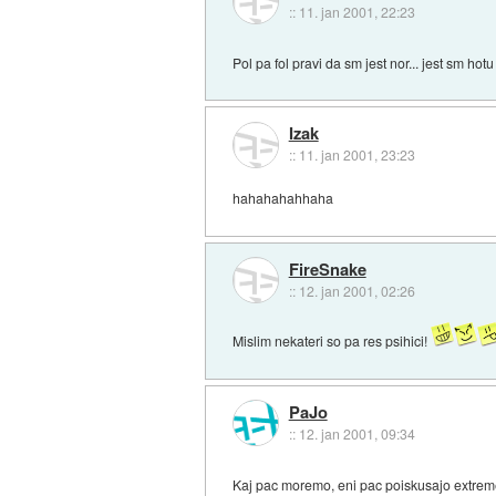
::
11. jan 2001, 22:23
Pol pa fol pravi da sm jest nor... jest sm hotu
Izak
::
11. jan 2001, 23:23
hahahahahhaha
FireSnake
::
12. jan 2001, 02:26
Mislim nekateri so pa res psihici!
PaJo
::
12. jan 2001, 09:34
Kaj pac moremo, eni pac poiskusajo extrem