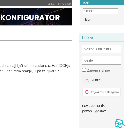
Išči:
Zadnje novice
Prijava
i tudi na naj[T]rši strani na planetu, HardOCPju.
Zapomni si me
ni. Zanimivo branje, ki pa zaključi nič
nov uporabnik
pozabili geslo?