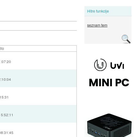
Hitre funkcije
seznam tem
ilo
1:07:20
2:10:04
:15:31
15:52:11
08:31:45