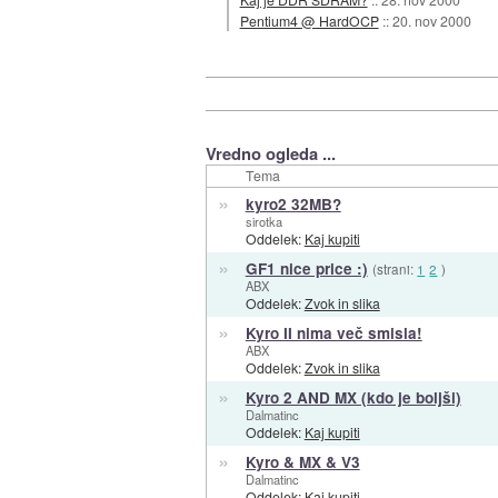
Pentium4 @ HardOCP
::
20. nov 2000
Vredno ogleda ...
Tema
»
kyro2 32MB?
sirotka
Oddelek:
Kaj kupiti
»
GF1 nice price :)
(strani:
1
2
)
ABX
Oddelek:
Zvok in slika
»
Kyro II nima več smisla!
ABX
Oddelek:
Zvok in slika
»
Kyro 2 AND MX (kdo je boljši)
Dalmatinc
Oddelek:
Kaj kupiti
»
Kyro & MX & V3
Dalmatinc
Oddelek:
Kaj kupiti