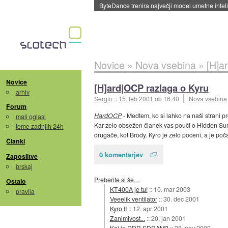
ByteDance trenira največji model umetne intel
Novice
»
Nova vsebina
»
[H]a
Novice
[H]ard|OCP razlaga o Kyru
arhiv
Sergio
::
15. feb 2001
ob 16:40
Nova vsebina
Forum
HardOCP
- Medtem, ko si lahko na naši strani 
mali oglasi
Kar zelo obsežen članek vas pouči o Hidden Surfac
teme zadnjih 24h
drugače, kot Brody. Kyro je zelo poceni, a je po
Članki
0 komentarjev
Zaposlitve
brskaj
Preberite si še…
Ostalo
KT400A je tu!
::
10. mar 2003
pravila
Veeelik ventilator
::
30. dec 2001
Kyro II
::
12. apr 2001
Zanimivost...
::
20. jan 2001
Kaj je DDR SDRAM?
::
28. nov 2000