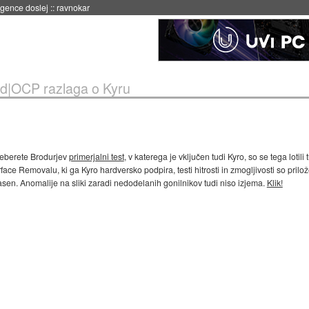
igence doslej
::
ravnokar
rd|OCP razlaga o Kyru
preberete Brodurjev
primerjalni test
, v katerega je vključen tudi Kyro, so se tega lotil
e Removalu, ki ga Kyro hardversko podpira, testi hitrosti in zmogljivosti so prilože
časen. Anomalije na sliki zaradi nedodelanih gonilnikov tudi niso izjema.
Klik!