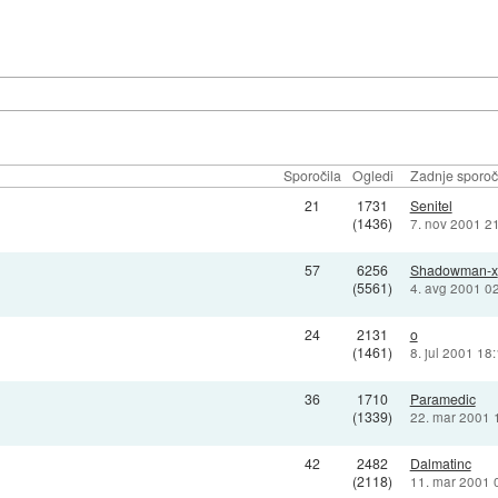
Sporočila
Ogledi
Zadnje sporoč
21
1731
Senitel
(1436)
7. nov 2001 2
57
6256
Shadowman-x
(5561)
4. avg 2001 0
24
2131
o
(1461)
8. jul 2001 18
36
1710
Paramedic
(1339)
22. mar 2001 
42
2482
Dalmatinc
(2118)
11. mar 2001 