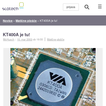
☰
Novice
»
Matične plošče
»
KT400A je tu!
KT400A je tu!
McHusch
::
10. mar 2003
ob 19:55
Matične plošče