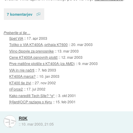
7 komentarjev
Preberite si še…
Spet VIA
::
17. apr 2003
Toliko o VIA KT400A, prihaja KT600
::
20. mar 2003
Viino čipovje za prenosnike
::
13. mar 2003
Cene KT400A osnovnih plošč
::
12. mar 2003
Prve matične plošče s KT400A (za AMD)
::
9. mar 2003
VIA in nje načrti
::
7. feb 2003
KT400A marca?
::
10. jan 2003
KT400 še živi
::
27. nov 2002
nForce2
::
17. jul 2002
Kako narediti Tech Site? *g*
::
3. okt 2001
[H]ard|OCP razlaga o Kyru
::
15. feb 2001
R0K
::
10. mar 2003, 21:05