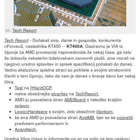
vir:
Tech Report
- Dočakali smo, dame in gospodje, konkurenta
Tech Report
nForceu2, naslednika KT400 --
. Dasiravno je VIA to
KT400A
čipovje za AMD procesorje napovedovala že nekaj časa, ga celo
že dobavila nekaterim izdelovalcem osnovnih plošč, smo morali na
njegovo uradno splavitev in spisek specifikacij počakati do danes.
Vedno eksluzivne spletne strani so pohitele s svojimi strokovnimi
članki o tem čipovju, tako da vam je danes v branje dano kar nekaj
čtiva.
Test
na
[H]ardOCP
,
malce obsežnejša
stvaritev
na
TechReport
,
AMD-ju posvečena stran
AMDBoard
z nekoliko krajšim
opisom
,
LegionHardware
s svojim, zelo obsežnim
člankom
,
še ena AMD-ju posvečena stran
AmdMB
, kjer so se
posvetili
predvsem performansom in
Anandtech
.
Uradna Viina izjava in informacije pa so na voljo
na tem naslovu
.