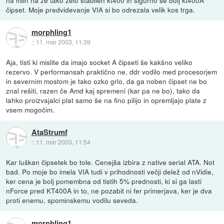
na mlin na že tako zelo stabilen kt400 in sigurno še bolj kt400A
čipset. Moje predvidevanje VIA si bo odrezala velik kos trga.
morphling1
::
11. mar 2003, 11:39
Aja, tisti ki mislite da imajo socket A čipseti še kakšno veliko
rezervo. V performansah praktično ne, ddr vodilo med procesorjem
in severnim mostom je tako ozko grlo, da ga noben čipset ne bo
znal rešiti, razen če Amd kaj spremeni (kar pa ne bo), tako da
lahko proizvajalci plat samo še na fino pilijo in opremljajo plate z
vsem mogočim.
AtaStrumf
::
11. mar 2003, 11:54
Kar luškan čipsetek bo tole. Cenejša izbira z native serial ATA. Not
bad. Po moje bo imela VIA tudi v prihodnosti večji delež od nVidie,
ker cena je bolj pomembna od tistih 5% prednosti, ki si ga lasti
nForce pred KT400A in to, ne pozabit ni fer primerjava, ker je dva
proti enemu, spominskemu vodilu seveda.
morphling1