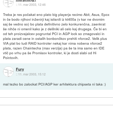
::
11. mar 2003, 12:46
Treba je res počakat eno plato big playerja recimo Abit, Asus, Epox
in če bodo njihovi inženirji kaj istisnili iz kt400a (v kar ne dvomim
saj še vedno so) bo plata definitivno zelo konkurenčna, zaenkrat
še nihče ni omenil kako je z delilniki ali celo kaj drugega. Če bi en
od teh proizvajalcev pogruntal PCI in AGP lock so zmagovalci in
plata zaradi cene in ostalih bonbončkov prehiti nforce2. Velik plus
VIA plat bo tudi RAID kontroler nekaj kar nima nobena nforce2
plata, razen Chaintecha (max verzija) pa še ta ima samo en IDE
vtič po vrhu pa še Promisov kontroler, ki je dosti slabi od Hi
Pointovih.
Fury
::
11. mar 2003, 15:12
mal tezko bo zalockat PCI/AGP ker arhitektura chipseta ni taka :)