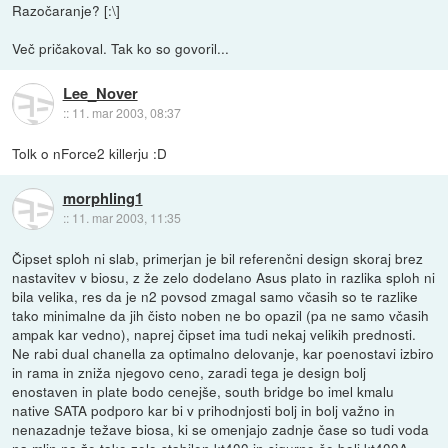
Razočaranje? [:\]
Več pričakoval. Tak ko so govoril...
Lee_Nover
::
11. mar 2003, 08:37
Tolk o nForce2 killerju :D
morphling1
::
11. mar 2003, 11:35
Čipset sploh ni slab, primerjan je bil referenčni design skoraj brez
nastavitev v biosu, z že zelo dodelano Asus plato in razlika sploh ni
bila velika, res da je n2 povsod zmagal samo včasih so te razlike
tako minimalne da jih čisto noben ne bo opazil (pa ne samo včasih
ampak kar vedno), naprej čipset ima tudi nekaj velikih prednosti.
Ne rabi dual chanella za optimalno delovanje, kar poenostavi izbiro
in rama in zniža njegovo ceno, zaradi tega je design bolj
enostaven in plate bodo cenejše, south bridge bo imel kmalu
native SATA podporo kar bi v prihodnjosti bolj in bolj važno in
nenazadnje težave biosa, ki se omenjajo zadnje čase so tudi voda